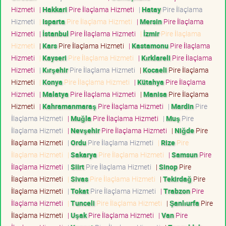
Hizmeti
|
Hakkari
Pire İlaçlama Hizmeti
|
Hatay
Pire İlaçlama
Hizmeti
|
Isparta
Pire İlaçlama Hizmeti
|
Mersin
Pire İlaçlama
Hizmeti
|
İstanbul
Pire İlaçlama Hizmeti
|
İzmir
Pire İlaçlama
Hizmeti
|
Kars
Pire İlaçlama Hizmeti
|
Kastamonu
Pire İlaçlama
Hizmeti
|
Kayseri
Pire İlaçlama Hizmeti
|
Kırklareli
Pire İlaçlama
Hizmeti
|
Kırşehir
Pire İlaçlama Hizmeti
|
Kocaeli
Pire İlaçlama
Hizmeti
|
Konya
Pire İlaçlama Hizmeti
|
Kütahya
Pire İlaçlama
Hizmeti
|
Malatya
Pire İlaçlama Hizmeti
|
Manisa
Pire İlaçlama
Hizmeti
|
Kahramanmaraş
Pire İlaçlama Hizmeti
|
Mardin
Pire
İlaçlama Hizmeti
|
Muğla
Pire İlaçlama Hizmeti
|
Muş
Pire
İlaçlama Hizmeti
|
Nevşehir
Pire İlaçlama Hizmeti
|
Niğde
Pire
İlaçlama Hizmeti
|
Ordu
Pire İlaçlama Hizmeti
|
Rize
Pire
İlaçlama Hizmeti
|
Sakarya
Pire İlaçlama Hizmeti
|
Samsun
Pire
İlaçlama Hizmeti
|
Siirt
Pire İlaçlama Hizmeti
|
Sinop
Pire
İlaçlama Hizmeti
|
Sivas
Pire İlaçlama Hizmeti
|
Tekirdağ
Pire
İlaçlama Hizmeti
|
Tokat
Pire İlaçlama Hizmeti
|
Trabzon
Pire
İlaçlama Hizmeti
|
Tunceli
Pire İlaçlama Hizmeti
|
Şanlıurfa
Pire
İlaçlama Hizmeti
|
Uşak
Pire İlaçlama Hizmeti
|
Van
Pire