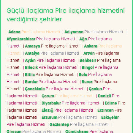
Güçlü İlaçlama Pire İlaçlama hizmetini
verdiğimiz şehirler
|
Adana
Pire İlaçlama Hizmeti
|
Adıyaman
Pire İlaçlama Hizmeti
|
Afyonkarahisar
Pire İlaçlama Hizmeti
|
Ağrı
Pire İlaçlama
Hizmeti
|
Amasya
Pire İlaçlama Hizmeti
|
Ankara
Pire İlaçlama
Hizmeti
|
Antalya
Pire İlaçlama Hizmeti
|
Artvin
Pire İlaçlama
Hizmeti
|
Aydın
Pire İlaçlama Hizmeti
|
Balıkesir
Pire İlaçlama
Hizmeti
|
Bilecik
Pire İlaçlama Hizmeti
|
Bingöl
Pire İlaçlama
Hizmeti
|
Bitlis
Pire İlaçlama Hizmeti
|
Bolu
Pire İlaçlama
Hizmeti
|
Burdur
Pire İlaçlama Hizmeti
|
Bursa
Pire İlaçlama
Hizmeti
|
Çanakkale
Pire İlaçlama Hizmeti
|
Çankırı
Pire
İlaçlama Hizmeti
|
Çorum
Pire İlaçlama Hizmeti
|
Denizli
Pire
İlaçlama Hizmeti
|
Diyarbakır
Pire İlaçlama Hizmeti
|
Edirne
Pire
İlaçlama Hizmeti
|
Elazığ
Pire İlaçlama Hizmeti
|
Erzincan
Pire
İlaçlama Hizmeti
|
Erzurum
Pire İlaçlama Hizmeti
|
Eskişehir
Pire İlaçlama Hizmeti
|
Gaziantep
Pire İlaçlama Hizmeti
|
Giresun
Pire İlaçlama Hizmeti
|
Gümüşhane
Pire İlaçlama