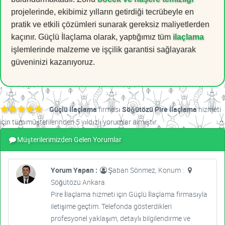
projelerinde, ekibimiz yılların getirdiği tecrübeyle en
pratik ve etkili çözümleri sunarak gereksiz maliyetlerden
kaçınır. Güçlü İlaçlama olarak, yaptığımız tüm
ilaçlama
işlemlerinde malzeme ve işçilik garantisi sağlayarak
güveninizi kazanıyoruz.
Güçlü İlaçlama
firması
Söğütözü Pire İlaçlama
hizmeti
için tüm müşterilerinden 5 yıldızlı yorumlar almıştır.
Müşterilerimizden Gelen Yorumlar
Yorum Yapan :
Şaban Sönmez, Konum :
Söğütözü Ankara
Pire İlaçlama hizmeti için Güçlü İlaçlama firmasıyla
iletişime geçtim. Telefonda gösterdikleri
profesyonel yaklaşım, detaylı bilgilendirme ve