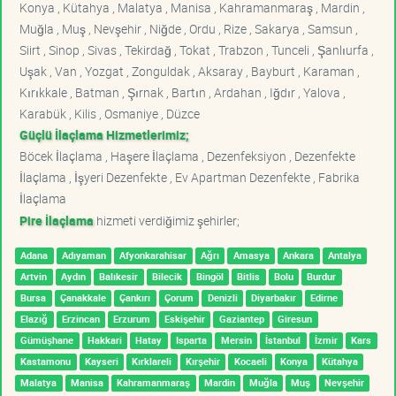
Konya , Kütahya , Malatya , Manisa , Kahramanmaraş , Mardin ,
Muğla , Muş , Nevşehir , Niğde , Ordu , Rize , Sakarya , Samsun ,
Siirt , Sinop , Sivas , Tekirdağ , Tokat , Trabzon , Tunceli , Şanlıurfa ,
Uşak , Van , Yozgat , Zonguldak , Aksaray , Bayburt , Karaman ,
Kırıkkale , Batman , Şırnak , Bartın , Ardahan , Iğdır , Yalova ,
Karabük , Kilis , Osmaniye , Düzce
Güçlü İlaçlama Hizmetlerimiz;
Böcek İlaçlama , Haşere İlaçlama , Dezenfeksiyon , Dezenfekte
İlaçlama , İşyeri Dezenfekte , Ev Apartman Dezenfekte , Fabrika
İlaçlama
Pire İlaçlama
hizmeti verdiğimiz şehirler;
Adana
Adıyaman
Afyonkarahisar
Ağrı
Amasya
Ankara
Antalya
Artvin
Aydın
Balıkesir
Bilecik
Bingöl
Bitlis
Bolu
Burdur
Bursa
Çanakkale
Çankırı
Çorum
Denizli
Diyarbakır
Edirne
Elazığ
Erzincan
Erzurum
Eskişehir
Gaziantep
Giresun
Gümüşhane
Hakkari
Hatay
Isparta
Mersin
İstanbul
İzmir
Kars
Kastamonu
Kayseri
Kırklareli
Kırşehir
Kocaeli
Konya
Kütahya
Malatya
Manisa
Kahramanmaraş
Mardin
Muğla
Muş
Nevşehir