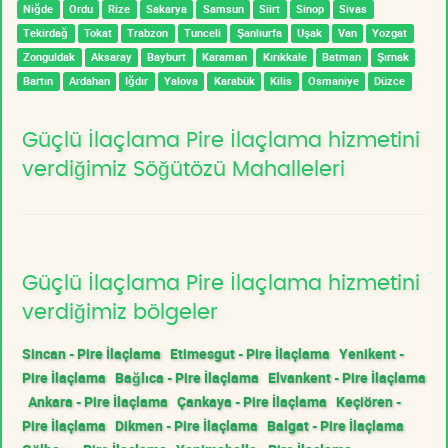
Niğde
Ordu
Rize
Sakarya
Samsun
Siirt
Sinop
Sivas
Tekirdağ
Tokat
Trabzon
Tunceli
Şanlıurfa
Uşak
Van
Yozgat
Zonguldak
Aksaray
Bayburt
Karaman
Kırıkkale
Batman
Şırnak
Bartın
Ardahan
Iğdır
Yalova
Karabük
Kilis
Osmaniye
Düzce
Güçlü İlaçlama Pire İlaçlama hizmetini
verdiğimiz Söğütözü Mahalleleri
Güçlü İlaçlama Pire İlaçlama hizmetini
verdiğimiz bölgeler
Sincan - Pire İlaçlama
Etimesgut - Pire İlaçlama
Yenikent -
Pire İlaçlama
Bağlıca - Pire İlaçlama
Elvankent - Pire İlaçlama
Ankara - Pire İlaçlama
Çankaya - Pire İlaçlama
Keçiören -
Pire İlaçlama
Dikmen - Pire İlaçlama
Balgat - Pire İlaçlama