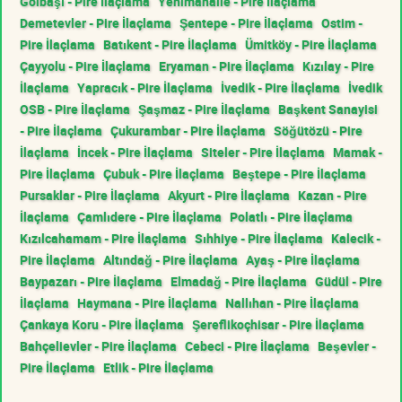
Gölbaşı - Pire İlaçlama
Yenimahalle - Pire İlaçlama
Demetevler - Pire İlaçlama
Şentepe - Pire İlaçlama
Ostim -
Pire İlaçlama
Batıkent - Pire İlaçlama
Ümitköy - Pire İlaçlama
Çayyolu - Pire İlaçlama
Eryaman - Pire İlaçlama
Kızılay - Pire
İlaçlama
Yapracık - Pire İlaçlama
İvedik - Pire İlaçlama
İvedik
OSB - Pire İlaçlama
Şaşmaz - Pire İlaçlama
Başkent Sanayisi
- Pire İlaçlama
Çukurambar - Pire İlaçlama
Söğütözü - Pire
İlaçlama
İncek - Pire İlaçlama
Siteler - Pire İlaçlama
Mamak -
Pire İlaçlama
Çubuk - Pire İlaçlama
Beştepe - Pire İlaçlama
Pursaklar - Pire İlaçlama
Akyurt - Pire İlaçlama
Kazan - Pire
İlaçlama
Çamlıdere - Pire İlaçlama
Polatlı - Pire İlaçlama
Kızılcahamam - Pire İlaçlama
Sıhhiye - Pire İlaçlama
Kalecik -
Pire İlaçlama
Altındağ - Pire İlaçlama
Ayaş - Pire İlaçlama
Baypazarı - Pire İlaçlama
Elmadağ - Pire İlaçlama
Güdül - Pire
İlaçlama
Haymana - Pire İlaçlama
Nallıhan - Pire İlaçlama
Çankaya Koru - Pire İlaçlama
Şereflikoçhisar - Pire İlaçlama
Bahçelievler - Pire İlaçlama
Cebeci - Pire İlaçlama
Beşevler -
Pire İlaçlama
Etlik - Pire İlaçlama