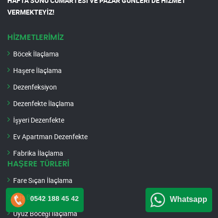
HAFTA SONU CUMARTESİ VE PAZAR GÜNLERİ DE HİZMET
VERMEKTEYİZ!
HİZMETLERİMİZ
Böcek İlaçlama
Haşere İlaçlama
Dezenfeksiyon
Dezenfekte İlaçlama
İşyeri Dezenfekte
Ev Apartman Dezenfekte
Fabrika İlaçlama
HAŞERE TÜRLERİ
Fare Sıçan İlaçlama
Kuş Biti İlaçlama
0542 188 45 42
Whatsapp
Uyuz Böceği İlaçlama