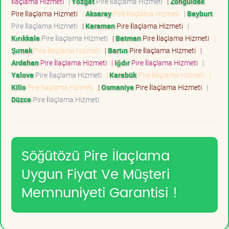
İlaçlama Hizmeti
|
Yozgat
Pire İlaçlama Hizmeti
|
Zonguldak
Pire İlaçlama Hizmeti
|
Aksaray
Pire İlaçlama Hizmeti
|
Bayburt
Pire İlaçlama Hizmeti
|
Karaman
Pire İlaçlama Hizmeti
|
Kırıkkale
Pire İlaçlama Hizmeti
|
Batman
Pire İlaçlama Hizmeti
|
Şırnak
Pire İlaçlama Hizmeti
|
Bartın
Pire İlaçlama Hizmeti
|
Ardahan
Pire İlaçlama Hizmeti
|
Iğdır
Pire İlaçlama Hizmeti
|
Yalova
Pire İlaçlama Hizmeti
|
Karabük
Pire İlaçlama Hizmeti
|
Kilis
Pire İlaçlama Hizmeti
|
Osmaniye
Pire İlaçlama Hizmeti
|
Düzce
Pire İlaçlama Hizmeti
Söğütözü Pire İlaçlama
Uygun Fiyat Ve Müşteri
Memnuniyeti Garantisi !