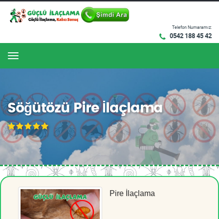
Telefon Numaramız:
0542 188 45 42
Menu
Söğütözü Pire İlaçlama
Pire İlaçlama