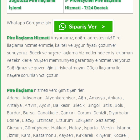
Söğütözü Pire İlaçlama
✅ Profesyonel Pire İlaçlama
İşlemi
Hizmeti - 7/24 Destek
Whatapp Görüşme için
Pire İlaçlama Hizmeti
Arıyorsanız, doğru adrestesiniz! Pire
İlaçlama hizmetlerimizle, kaliteli ve uygun fiyatlı çözümler
sunuyoruz. Böcek ve haşere ilaçlama hizmetlerinde en iyi ekipman
ve tekniklerle, müşteri memnuniyeti garantisiyle hizmet veriyoruz.
Sağlığınızı ve güvenliğinizi riske atmayın, Güçlü İlaçlama ile
haşere sorunlarınızı çözün!
Pire İlaçlama
hizmeti verdiğimiz şehirler;
Adana , Adıyaman , Afyonkarahisar , Ağrı , Amasya , Ankara ,
Antalya , Artvin , Aydın , Balıkesir , Bilecik , Bingöl , Bitlis , Bolu ,
Burdur , Bursa , Çanakkale , Çankırı , Çorum , Denizli , Diyarbakır ,
Edirne , Elazığ , Erzincan , Erzurum , Eskişehir , Gaziantep ,
Giresun , Gümüşhane , Hakkari , Hatay , Isparta , Mersin , İstanbul
, İzmir , Kars , Kastamonu , Kayseri , Kırklareli , Kırşehir , Kocaeli ,