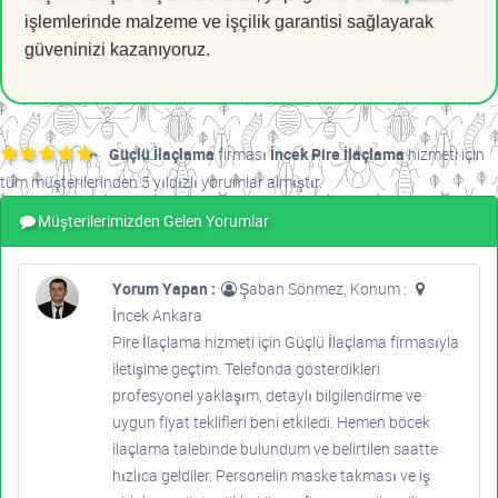
işlemlerinde malzeme ve işçilik garantisi sağlayarak
güveninizi kazanıyoruz.
Güçlü İlaçlama
firması
İncek Pire İlaçlama
hizmeti için
tüm müşterilerinden 5 yıldızlı yorumlar almıştır.
Müşterilerimizden Gelen Yorumlar
Yorum Yapan :
Şaban Sönmez, Konum :
İncek Ankara
Pire İlaçlama hizmeti için Güçlü İlaçlama firmasıyla
iletişime geçtim. Telefonda gösterdikleri
profesyonel yaklaşım, detaylı bilgilendirme ve
uygun fiyat teklifleri beni etkiledi. Hemen böcek
ilaçlama talebinde bulundum ve belirtilen saatte
hızlıca geldiler. Personelin maske takması ve iş