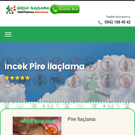
Telefon Numaramız:
0542 188 45 42
Menu
İncek Pire İlaçlama
Pire İlaçlama