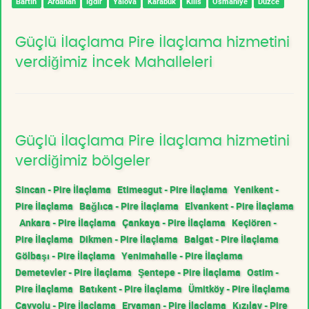
Bartın
Ardahan
Iğdır
Yalova
Karabük
Kilis
Osmaniye
Düzce
Güçlü İlaçlama Pire İlaçlama hizmetini
verdiğimiz İncek Mahalleleri
Güçlü İlaçlama Pire İlaçlama hizmetini
verdiğimiz bölgeler
Sincan - Pire İlaçlama
Etimesgut - Pire İlaçlama
Yenikent -
Pire İlaçlama
Bağlıca - Pire İlaçlama
Elvankent - Pire İlaçlama
Ankara - Pire İlaçlama
Çankaya - Pire İlaçlama
Keçiören -
Pire İlaçlama
Dikmen - Pire İlaçlama
Balgat - Pire İlaçlama
Gölbaşı - Pire İlaçlama
Yenimahalle - Pire İlaçlama
Demetevler - Pire İlaçlama
Şentepe - Pire İlaçlama
Ostim -
Pire İlaçlama
Batıkent - Pire İlaçlama
Ümitköy - Pire İlaçlama
Çayyolu - Pire İlaçlama
Eryaman - Pire İlaçlama
Kızılay - Pire