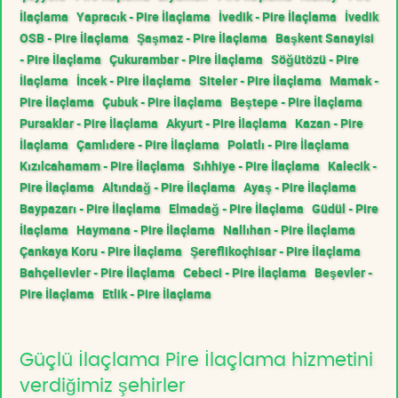
İlaçlama
Yapracık - Pire İlaçlama
İvedik - Pire İlaçlama
İvedik
OSB - Pire İlaçlama
Şaşmaz - Pire İlaçlama
Başkent Sanayisi
- Pire İlaçlama
Çukurambar - Pire İlaçlama
Söğütözü - Pire
İlaçlama
İncek - Pire İlaçlama
Siteler - Pire İlaçlama
Mamak -
Pire İlaçlama
Çubuk - Pire İlaçlama
Beştepe - Pire İlaçlama
Pursaklar - Pire İlaçlama
Akyurt - Pire İlaçlama
Kazan - Pire
İlaçlama
Çamlıdere - Pire İlaçlama
Polatlı - Pire İlaçlama
Kızılcahamam - Pire İlaçlama
Sıhhiye - Pire İlaçlama
Kalecik -
Pire İlaçlama
Altındağ - Pire İlaçlama
Ayaş - Pire İlaçlama
Baypazarı - Pire İlaçlama
Elmadağ - Pire İlaçlama
Güdül - Pire
İlaçlama
Haymana - Pire İlaçlama
Nallıhan - Pire İlaçlama
Çankaya Koru - Pire İlaçlama
Şereflikoçhisar - Pire İlaçlama
Bahçelievler - Pire İlaçlama
Cebeci - Pire İlaçlama
Beşevler -
Pire İlaçlama
Etlik - Pire İlaçlama
Güçlü İlaçlama Pire İlaçlama hizmetini
verdiğimiz şehirler