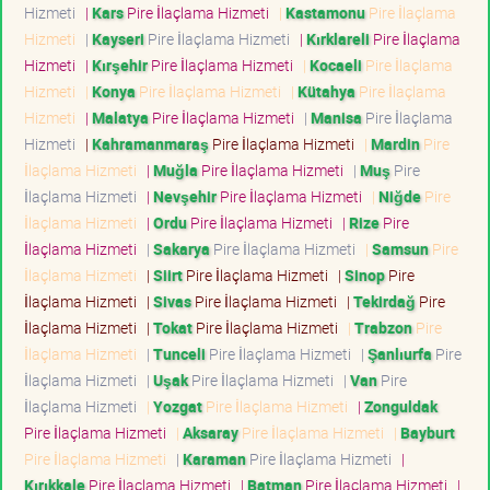
Hizmeti
|
Kars
Pire İlaçlama Hizmeti
|
Kastamonu
Pire İlaçlama
Hizmeti
|
Kayseri
Pire İlaçlama Hizmeti
|
Kırklareli
Pire İlaçlama
Hizmeti
|
Kırşehir
Pire İlaçlama Hizmeti
|
Kocaeli
Pire İlaçlama
Hizmeti
|
Konya
Pire İlaçlama Hizmeti
|
Kütahya
Pire İlaçlama
Hizmeti
|
Malatya
Pire İlaçlama Hizmeti
|
Manisa
Pire İlaçlama
Hizmeti
|
Kahramanmaraş
Pire İlaçlama Hizmeti
|
Mardin
Pire
İlaçlama Hizmeti
|
Muğla
Pire İlaçlama Hizmeti
|
Muş
Pire
İlaçlama Hizmeti
|
Nevşehir
Pire İlaçlama Hizmeti
|
Niğde
Pire
İlaçlama Hizmeti
|
Ordu
Pire İlaçlama Hizmeti
|
Rize
Pire
İlaçlama Hizmeti
|
Sakarya
Pire İlaçlama Hizmeti
|
Samsun
Pire
İlaçlama Hizmeti
|
Siirt
Pire İlaçlama Hizmeti
|
Sinop
Pire
İlaçlama Hizmeti
|
Sivas
Pire İlaçlama Hizmeti
|
Tekirdağ
Pire
İlaçlama Hizmeti
|
Tokat
Pire İlaçlama Hizmeti
|
Trabzon
Pire
İlaçlama Hizmeti
|
Tunceli
Pire İlaçlama Hizmeti
|
Şanlıurfa
Pire
İlaçlama Hizmeti
|
Uşak
Pire İlaçlama Hizmeti
|
Van
Pire
İlaçlama Hizmeti
|
Yozgat
Pire İlaçlama Hizmeti
|
Zonguldak
Pire İlaçlama Hizmeti
|
Aksaray
Pire İlaçlama Hizmeti
|
Bayburt
Pire İlaçlama Hizmeti
|
Karaman
Pire İlaçlama Hizmeti
|
Kırıkkale
Pire İlaçlama Hizmeti
|
Batman
Pire İlaçlama Hizmeti
|