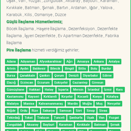
Uşak , Van , Yozgat , Zonguldak , Aksaray , Bayburt , Karaman ,
Kırıkkale , Batman , Şırnak , Bartın , Ardahan , Iğdır , Yalova ,
Karabük , Kilis , Osmaniye , Düzce
Güçlü İlaçlama Hizmetlerimiz;
Böcek İlaçlama , Haşere İlaçlama , Dezenfeksiyon , Dezenfekte
İlaçlama , İşyeri Dezenfekte , Ev Apartman Dezenfekte , Fabrika
İlaçlama
Pire İlaçlama
hizmeti verdiğimiz şehirler;
Adana
Adıyaman
Afyonkarahisar
Ağrı
Amasya
Ankara
Antalya
Artvin
Aydın
Balıkesir
Bilecik
Bingöl
Bitlis
Bolu
Burdur
Bursa
Çanakkale
Çankırı
Çorum
Denizli
Diyarbakır
Edirne
Elazığ
Erzincan
Erzurum
Eskişehir
Gaziantep
Giresun
Gümüşhane
Hakkari
Hatay
Isparta
Mersin
İstanbul
İzmir
Kars
Kastamonu
Kayseri
Kırklareli
Kırşehir
Kocaeli
Konya
Kütahya
Malatya
Manisa
Kahramanmaraş
Mardin
Muğla
Muş
Nevşehir
Niğde
Ordu
Rize
Sakarya
Samsun
Siirt
Sinop
Sivas
Tekirdağ
Tokat
Trabzon
Tunceli
Şanlıurfa
Uşak
Van
Yozgat
Zonguldak
Aksaray
Bayburt
Karaman
Kırıkkale
Batman
Şırnak