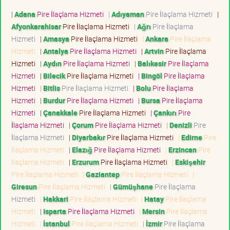
|
Adana
Pire İlaçlama Hizmeti
|
Adıyaman
Pire İlaçlama Hizmeti
|
Afyonkarahisar
Pire İlaçlama Hizmeti
|
Ağrı
Pire İlaçlama
Hizmeti
|
Amasya
Pire İlaçlama Hizmeti
|
Ankara
Pire İlaçlama
Hizmeti
|
Antalya
Pire İlaçlama Hizmeti
|
Artvin
Pire İlaçlama
Hizmeti
|
Aydın
Pire İlaçlama Hizmeti
|
Balıkesir
Pire İlaçlama
Hizmeti
|
Bilecik
Pire İlaçlama Hizmeti
|
Bingöl
Pire İlaçlama
Hizmeti
|
Bitlis
Pire İlaçlama Hizmeti
|
Bolu
Pire İlaçlama
Hizmeti
|
Burdur
Pire İlaçlama Hizmeti
|
Bursa
Pire İlaçlama
Hizmeti
|
Çanakkale
Pire İlaçlama Hizmeti
|
Çankırı
Pire
İlaçlama Hizmeti
|
Çorum
Pire İlaçlama Hizmeti
|
Denizli
Pire
İlaçlama Hizmeti
|
Diyarbakır
Pire İlaçlama Hizmeti
|
Edirne
Pire
İlaçlama Hizmeti
|
Elazığ
Pire İlaçlama Hizmeti
|
Erzincan
Pire
İlaçlama Hizmeti
|
Erzurum
Pire İlaçlama Hizmeti
|
Eskişehir
Pire İlaçlama Hizmeti
|
Gaziantep
Pire İlaçlama Hizmeti
|
Giresun
Pire İlaçlama Hizmeti
|
Gümüşhane
Pire İlaçlama
Hizmeti
|
Hakkari
Pire İlaçlama Hizmeti
|
Hatay
Pire İlaçlama
Hizmeti
|
Isparta
Pire İlaçlama Hizmeti
|
Mersin
Pire İlaçlama
Hizmeti
|
İstanbul
Pire İlaçlama Hizmeti
|
İzmir
Pire İlaçlama