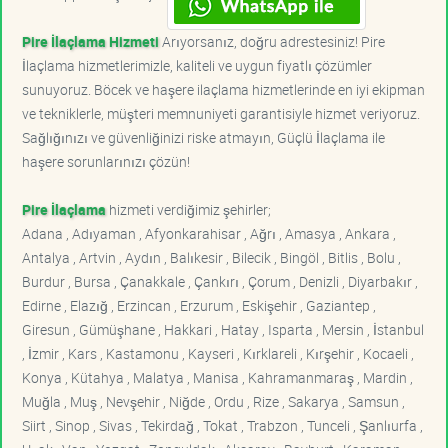
Pire İlaçlama Hizmeti
Arıyorsanız, doğru adrestesiniz! Pire
İlaçlama hizmetlerimizle, kaliteli ve uygun fiyatlı çözümler
sunuyoruz. Böcek ve haşere ilaçlama hizmetlerinde en iyi ekipman
ve tekniklerle, müşteri memnuniyeti garantisiyle hizmet veriyoruz.
Sağlığınızı ve güvenliğinizi riske atmayın, Güçlü İlaçlama ile
haşere sorunlarınızı çözün!
Pire İlaçlama
hizmeti verdiğimiz şehirler;
Adana , Adıyaman , Afyonkarahisar , Ağrı , Amasya , Ankara ,
Antalya , Artvin , Aydın , Balıkesir , Bilecik , Bingöl , Bitlis , Bolu ,
Burdur , Bursa , Çanakkale , Çankırı , Çorum , Denizli , Diyarbakır ,
Edirne , Elazığ , Erzincan , Erzurum , Eskişehir , Gaziantep ,
Giresun , Gümüşhane , Hakkari , Hatay , Isparta , Mersin , İstanbul
, İzmir , Kars , Kastamonu , Kayseri , Kırklareli , Kırşehir , Kocaeli ,
Konya , Kütahya , Malatya , Manisa , Kahramanmaraş , Mardin ,
Muğla , Muş , Nevşehir , Niğde , Ordu , Rize , Sakarya , Samsun ,
Siirt , Sinop , Sivas , Tekirdağ , Tokat , Trabzon , Tunceli , Şanlıurfa ,