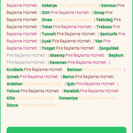
İlaçlama Hizmeti
|
Sakarya
Pire İlaçlama Hizmeti
|
Samsun
Pire
İlaçlama Hizmeti
|
Siirt
Pire İlaçlama Hizmeti
|
Sinop
Pire
İlaçlama Hizmeti
|
Sivas
Pire İlaçlama Hizmeti
|
Tekirdağ
Pire
İlaçlama Hizmeti
|
Tokat
Pire İlaçlama Hizmeti
|
Trabzon
Pire
İlaçlama Hizmeti
|
Tunceli
Pire İlaçlama Hizmeti
|
Şanlıurfa
Pire
İlaçlama Hizmeti
|
Uşak
Pire İlaçlama Hizmeti
|
Van
Pire
İlaçlama Hizmeti
|
Yozgat
Pire İlaçlama Hizmeti
|
Zonguldak
Pire İlaçlama Hizmeti
|
Aksaray
Pire İlaçlama Hizmeti
|
Bayburt
Pire İlaçlama Hizmeti
|
Karaman
Pire İlaçlama Hizmeti
|
Kırıkkale
Pire İlaçlama Hizmeti
|
Batman
Pire İlaçlama Hizmeti
|
Şırnak
Pire İlaçlama Hizmeti
|
Bartın
Pire İlaçlama Hizmeti
|
Ardahan
Pire İlaçlama Hizmeti
|
Iğdır
Pire İlaçlama Hizmeti
|
Yalova
Pire İlaçlama Hizmeti
|
Karabük
Pire İlaçlama Hizmeti
|
Kilis
Pire İlaçlama Hizmeti
|
Osmaniye
Pire İlaçlama Hizmeti
|
Düzce
Pire İlaçlama Hizmeti