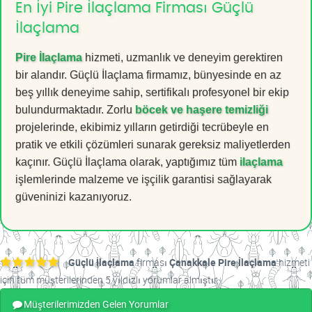
En İyi Pire İlaçlama Firması Güçlü
İlaçlama
Pire İlaçlama
hizmeti, uzmanlık ve deneyim gerektiren
bir alandır. Güçlü İlaçlama firmamız, bünyesinde en az
beş yıllık deneyime sahip, sertifikalı profesyonel bir ekip
bulundurmaktadır. Zorlu
böcek ve haşere temizliği
projelerinde, ekibimiz yılların getirdiği tecrübeyle en
pratik ve etkili çözümleri sunarak gereksiz maliyetlerden
kaçınır. Güçlü İlaçlama olarak, yaptığımız tüm
ilaçlama
işlemlerinde malzeme ve işçilik garantisi sağlayarak
güveninizi kazanıyoruz.
Güçlü İlaçlama
firması
Çanakkale Pire İlaçlama
hizmeti
için tüm müşterilerinden 5 yıldızlı yorumlar almıştır.
Müşterilerimizden Gelen Yorumlar