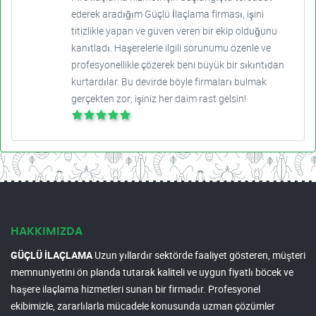
ederek aradığım Güçlü İlaçlama firması, işini
titizlikle yapan ve güven veren bir ekip olduğunu
kanıtladı. Haşerelerle ilgili sorunumu özenle ve
profesyonellikle çözerek beni büyük bir sıkıntıdan
kurtardılar. Bu devirde böyle firmaları bulmak
gerçekten zor; işiniz her daim rast gelsin!
HAKKIMIZDA
GÜÇLÜ İLAÇLAMA
Uzun yıllardır sektörde faaliyet gösteren, müşteri
memnuniyetini ön planda tutarak kaliteli ve uygun fiyatlı böcek ve
haşere ilaçlama hizmetleri sunan bir firmadır. Profesyonel
ekibimizle, zararlılarla mücadele konusunda uzman çözümler