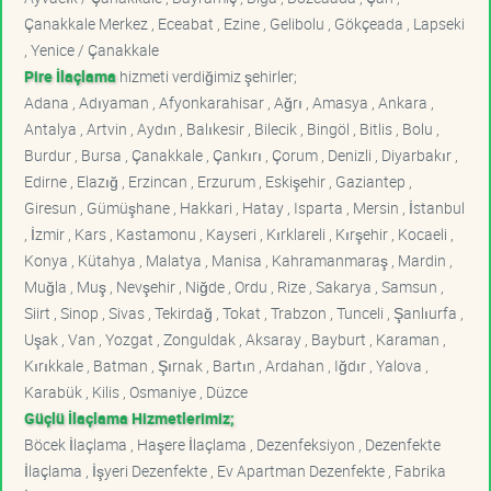
Çanakkale Merkez , Eceabat , Ezine , Gelibolu , Gökçeada , Lapseki
, Yenice / Çanakkale
Pire İlaçlama
hizmeti verdiğimiz şehirler;
Adana , Adıyaman , Afyonkarahisar , Ağrı , Amasya , Ankara ,
Antalya , Artvin , Aydın , Balıkesir , Bilecik , Bingöl , Bitlis , Bolu ,
Burdur , Bursa , Çanakkale , Çankırı , Çorum , Denizli , Diyarbakır ,
Edirne , Elazığ , Erzincan , Erzurum , Eskişehir , Gaziantep ,
Giresun , Gümüşhane , Hakkari , Hatay , Isparta , Mersin , İstanbul
, İzmir , Kars , Kastamonu , Kayseri , Kırklareli , Kırşehir , Kocaeli ,
Konya , Kütahya , Malatya , Manisa , Kahramanmaraş , Mardin ,
Muğla , Muş , Nevşehir , Niğde , Ordu , Rize , Sakarya , Samsun ,
Siirt , Sinop , Sivas , Tekirdağ , Tokat , Trabzon , Tunceli , Şanlıurfa ,
Uşak , Van , Yozgat , Zonguldak , Aksaray , Bayburt , Karaman ,
Kırıkkale , Batman , Şırnak , Bartın , Ardahan , Iğdır , Yalova ,
Karabük , Kilis , Osmaniye , Düzce
Güçlü İlaçlama Hizmetlerimiz;
Böcek İlaçlama , Haşere İlaçlama , Dezenfeksiyon , Dezenfekte
İlaçlama , İşyeri Dezenfekte , Ev Apartman Dezenfekte , Fabrika