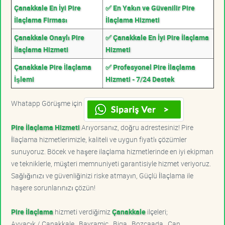
Çanakkale En İyi Pire
✅ En Yakın ve Güvenilir Pire
İlaçlama Firması
İlaçlama Hizmeti
Çanakkale Onaylı Pire
✅ Çanakkale En İyi Pire İlaçlama
İlaçlama Hizmeti
Hizmeti
Çanakkale Pire İlaçlama
✅ Profesyonel Pire İlaçlama
İşlemi
Hizmeti - 7/24 Destek
Whatapp Görüşme için
Pire İlaçlama Hizmeti
Arıyorsanız, doğru adrestesiniz! Pire
İlaçlama hizmetlerimizle, kaliteli ve uygun fiyatlı çözümler
sunuyoruz. Böcek ve haşere ilaçlama hizmetlerinde en iyi ekipman
ve tekniklerle, müşteri memnuniyeti garantisiyle hizmet veriyoruz.
Sağlığınızı ve güvenliğinizi riske atmayın, Güçlü İlaçlama ile
haşere sorunlarınızı çözün!
Pire İlaçlama
hizmeti verdiğimiz
Çanakkale
ilçeleri;
Ayvacık / Çanakkale , Bayramiç , Biga , Bozcaada , Çan ,