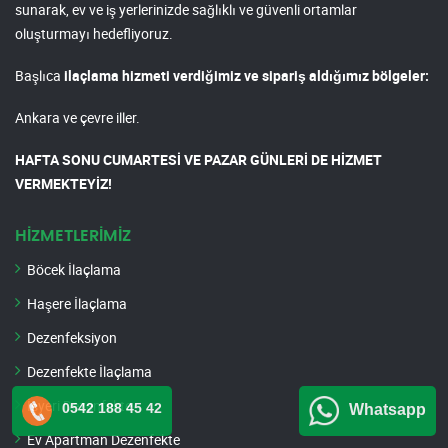
sunarak, ev ve iş yerlerinizde sağlıklı ve güvenli ortamlar
oluşturmayı hedefliyoruz.
Başlıca
ilaçlama hizmeti verdiğimiz ve sipariş aldığımız bölgeler:
Ankara ve çevre iller.
HAFTA SONU CUMARTESİ VE PAZAR GÜNLERİ DE HİZMET
VERMEKTEYİZ!
HİZMETLERİMİZ
Böcek İlaçlama
Haşere İlaçlama
Dezenfeksiyon
Dezenfekte İlaçlama
İşyeri Dezenfekte
0542 188 45 42
Whatsapp
Ev Apartman Dezenfekte