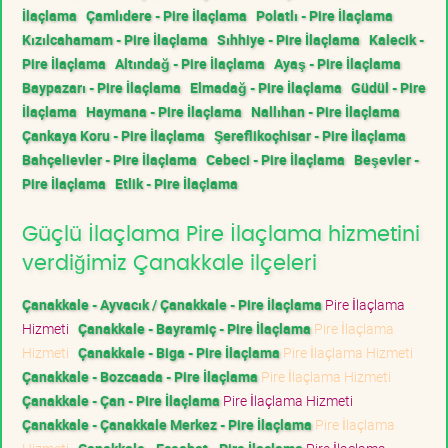
İlaçlama
Çamlıdere - Pire İlaçlama
Polatlı - Pire İlaçlama
Kızılcahamam - Pire İlaçlama
Sıhhiye - Pire İlaçlama
Kalecik -
Pire İlaçlama
Altındağ - Pire İlaçlama
Ayaş - Pire İlaçlama
Baypazarı - Pire İlaçlama
Elmadağ - Pire İlaçlama
Güdül - Pire
İlaçlama
Haymana - Pire İlaçlama
Nallıhan - Pire İlaçlama
Çankaya Koru - Pire İlaçlama
Şereflikoçhisar - Pire İlaçlama
Bahçelievler - Pire İlaçlama
Cebeci - Pire İlaçlama
Beşevler -
Pire İlaçlama
Etlik - Pire İlaçlama
Güçlü İlaçlama Pire İlaçlama hizmetini
verdiğimiz Çanakkale ilçeleri
Çanakkale - Ayvacık / Çanakkale - Pire İlaçlama
Pire İlaçlama
Hizmeti
Çanakkale - Bayramiç - Pire İlaçlama
Pire İlaçlama
Hizmeti
Çanakkale - Biga - Pire İlaçlama
Pire İlaçlama Hizmeti
Çanakkale - Bozcaada - Pire İlaçlama
Pire İlaçlama Hizmeti
Çanakkale - Çan - Pire İlaçlama
Pire İlaçlama Hizmeti
Çanakkale - Çanakkale Merkez - Pire İlaçlama
Pire İlaçlama