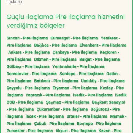
İlaçlama
Güçlü İlaçlama Pire İlaçlama hizmetini
verdiğimiz bölgeler
Sincan - Pire İlaçlama
Etimesgut - Pire İlaçlama
Yenikent -
Pire İlaçlama
Bağlıca - Pire İlaçlama
Elvankent - Pire İlaçlama
Ankara - Pire İlaçlama
Çankaya - Pire İlaçlama
Keçiören -
Pire İlaçlama
Dikmen - Pire İlaçlama
Balgat - Pire İlaçlama
Gölbaşı - Pire İlaçlama
Yenimahalle - Pire İlaçlama
Demetevler - Pire İlaçlama
Şentepe - Pire İlaçlama
Ostim -
Pire İlaçlama
Batıkent - Pire İlaçlama
Ümitköy - Pire İlaçlama
Çayyolu - Pire İlaçlama
Eryaman - Pire İlaçlama
Kızılay - Pire
İlaçlama
Yapracık - Pire İlaçlama
İvedik - Pire İlaçlama
İvedik
OSB - Pire İlaçlama
Şaşmaz - Pire İlaçlama
Başkent Sanayisi
- Pire İlaçlama
Çukurambar - Pire İlaçlama
Söğütözü - Pire
İlaçlama
İncek - Pire İlaçlama
Siteler - Pire İlaçlama
Mamak -
Pire İlaçlama
Çubuk - Pire İlaçlama
Beştepe - Pire İlaçlama
Pursaklar - Pire İlaçlama
Akyurt - Pire İlaçlama
Kazan - Pire