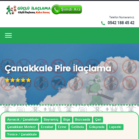
Telefon Numaramız:
0542 188 45 42
Menu
Çanakkale Pire İlaçlama
Ayvacık / Çanakkale
Bayramiç
Biga
Bozcaada
Çan
Çanakkale Merkez
Eceabat
Ezine
Gelibolu
Gökçeada
Lapseki
Yenice / Çanakkale