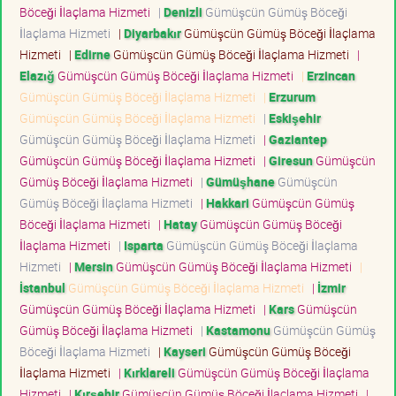
Böceği İlaçlama Hizmeti
|
Denizli
Gümüşcün Gümüş Böceği
İlaçlama Hizmeti
|
Diyarbakır
Gümüşcün Gümüş Böceği İlaçlama
Hizmeti
|
Edirne
Gümüşcün Gümüş Böceği İlaçlama Hizmeti
|
Elazığ
Gümüşcün Gümüş Böceği İlaçlama Hizmeti
|
Erzincan
Gümüşcün Gümüş Böceği İlaçlama Hizmeti
|
Erzurum
Gümüşcün Gümüş Böceği İlaçlama Hizmeti
|
Eskişehir
Gümüşcün Gümüş Böceği İlaçlama Hizmeti
|
Gaziantep
Gümüşcün Gümüş Böceği İlaçlama Hizmeti
|
Giresun
Gümüşcün
Gümüş Böceği İlaçlama Hizmeti
|
Gümüşhane
Gümüşcün
Gümüş Böceği İlaçlama Hizmeti
|
Hakkari
Gümüşcün Gümüş
Böceği İlaçlama Hizmeti
|
Hatay
Gümüşcün Gümüş Böceği
İlaçlama Hizmeti
|
Isparta
Gümüşcün Gümüş Böceği İlaçlama
Hizmeti
|
Mersin
Gümüşcün Gümüş Böceği İlaçlama Hizmeti
|
İstanbul
Gümüşcün Gümüş Böceği İlaçlama Hizmeti
|
İzmir
Gümüşcün Gümüş Böceği İlaçlama Hizmeti
|
Kars
Gümüşcün
Gümüş Böceği İlaçlama Hizmeti
|
Kastamonu
Gümüşcün Gümüş
Böceği İlaçlama Hizmeti
|
Kayseri
Gümüşcün Gümüş Böceği
İlaçlama Hizmeti
|
Kırklareli
Gümüşcün Gümüş Böceği İlaçlama
Hizmeti
|
Kırşehir
Gümüşcün Gümüş Böceği İlaçlama Hizmeti
|