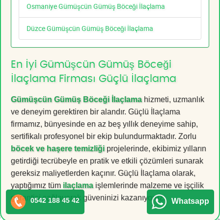
Osmaniye Gümüşcün Gümüş Böceği İlaçlama
Düzce Gümüşcün Gümüş Böceği İlaçlama
En İyi Gümüşcün Gümüş Böceği
İlaçlama Firması Güçlü İlaçlama
Gümüşcün Gümüş Böceği İlaçlama
hizmeti, uzmanlık
ve deneyim gerektiren bir alandır. Güçlü İlaçlama
firmamız, bünyesinde en az beş yıllık deneyime sahip,
sertifikalı profesyonel bir ekip bulundurmaktadır. Zorlu
böcek ve haşere temizliği
projelerinde, ekibimiz yılların
getirdiği tecrübeyle en pratik ve etkili çözümleri sunarak
gereksiz maliyetlerden kaçınır. Güçlü İlaçlama olarak,
yaptığımız tüm
ilaçlama
işlemlerinde malzeme ve işçilik
garantisi sağlayarak güveninizi kazanıyoruz.
0542 188 45 42
Whatsapp