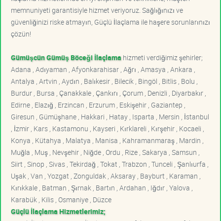
memnuniyeti garantisiyle hizmet veriyoruz. Sağlığınızı ve
güvenliğinizi riske atmayın, Güçlü İlaçlama ile haşere sorunlarınızı
çözün!
Gümüşcün Gümüş Böceği İlaçlama
hizmeti verdiğimiz şehirler;
Adana , Adıyaman , Afyonkarahisar , Ağrı , Amasya , Ankara ,
Antalya , Artvin , Aydın , Balıkesir , Bilecik , Bingöl , Bitlis , Bolu ,
Burdur , Bursa , Çanakkale , Çankırı , Çorum , Denizli , Diyarbakır ,
Edirne , Elazığ , Erzincan , Erzurum , Eskişehir , Gaziantep ,
Giresun , Gümüşhane , Hakkari , Hatay , Isparta , Mersin , İstanbul
, İzmir , Kars , Kastamonu , Kayseri , Kırklareli , Kırşehir , Kocaeli ,
Konya , Kütahya , Malatya , Manisa , Kahramanmaraş , Mardin ,
Muğla , Muş , Nevşehir , Niğde , Ordu , Rize , Sakarya , Samsun ,
Siirt , Sinop , Sivas , Tekirdağ , Tokat , Trabzon , Tunceli , Şanlıurfa ,
Uşak , Van , Yozgat , Zonguldak , Aksaray , Bayburt , Karaman ,
Kırıkkale , Batman , Şırnak , Bartın , Ardahan , Iğdır , Yalova ,
Karabük , Kilis , Osmaniye , Düzce
Güçlü İlaçlama Hizmetlerimiz;