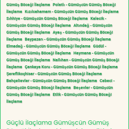
Gümüş Böceği İlaçlama
Polatlı - Gümüşcün Gümüş Böceği
İlaçlama
Kızılcahamam - Gümüşcün Gümüş Böceği İlaçlama
Sıhhiye - Gümüşcün Gümüş Böceği İlaçlama
Kalecik -
Gümüşcün Gümüş Böceği İlaçlama
Altındağ - Gümüşcün
Gümüş Böceği İlaçlama
Ayaş - Gümüşcün Gümüş Böceği
İlaçlama
Baypazarı - Gümüşcün Gümüş Böceği İlaçlama
Elmadağ - Gümüşcün Gümüş Böceği İlaçlama
Güdül -
Gümüşcün Gümüş Böceği İlaçlama
Haymana - Gümüşcün
Gümüş Böceği İlaçlama
Nallıhan - Gümüşcün Gümüş Böceği
İlaçlama
Çankaya Koru - Gümüşcün Gümüş Böceği İlaçlama
Şereflikoçhisar - Gümüşcün Gümüş Böceği İlaçlama
Bahçelievler - Gümüşcün Gümüş Böceği İlaçlama
Cebeci -
Gümüşcün Gümüş Böceği İlaçlama
Beşevler - Gümüşcün
Gümüş Böceği İlaçlama
Etlik - Gümüşcün Gümüş Böceği
İlaçlama
Güçlü İlaçlama Gümüşcün Gümüş