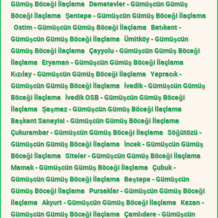
Gümüş Böceği İlaçlama
Demetevler - Gümüşcün Gümüş
Böceği İlaçlama
Şentepe - Gümüşcün Gümüş Böceği İlaçlama
Ostim - Gümüşcün Gümüş Böceği İlaçlama
Batıkent -
Gümüşcün Gümüş Böceği İlaçlama
Ümitköy - Gümüşcün
Gümüş Böceği İlaçlama
Çayyolu - Gümüşcün Gümüş Böceği
İlaçlama
Eryaman - Gümüşcün Gümüş Böceği İlaçlama
Kızılay - Gümüşcün Gümüş Böceği İlaçlama
Yapracık -
Gümüşcün Gümüş Böceği İlaçlama
İvedik - Gümüşcün Gümüş
Böceği İlaçlama
İvedik OSB - Gümüşcün Gümüş Böceği
İlaçlama
Şaşmaz - Gümüşcün Gümüş Böceği İlaçlama
Başkent Sanayisi - Gümüşcün Gümüş Böceği İlaçlama
Çukurambar - Gümüşcün Gümüş Böceği İlaçlama
Söğütözü -
Gümüşcün Gümüş Böceği İlaçlama
İncek - Gümüşcün Gümüş
Böceği İlaçlama
Siteler - Gümüşcün Gümüş Böceği İlaçlama
Mamak - Gümüşcün Gümüş Böceği İlaçlama
Çubuk -
Gümüşcün Gümüş Böceği İlaçlama
Beştepe - Gümüşcün
Gümüş Böceği İlaçlama
Pursaklar - Gümüşcün Gümüş Böceği
İlaçlama
Akyurt - Gümüşcün Gümüş Böceği İlaçlama
Kazan -
Gümüşcün Gümüş Böceği İlaçlama
Çamlıdere - Gümüşcün