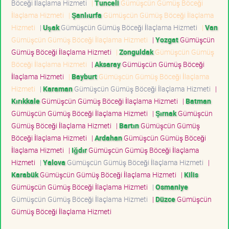
Böceği İlaçlama Hizmeti
|
Tunceli
Gümüşcün Gümüş Böceği
İlaçlama Hizmeti
|
Şanlıurfa
Gümüşcün Gümüş Böceği İlaçlama
Hizmeti
|
Uşak
Gümüşcün Gümüş Böceği İlaçlama Hizmeti
|
Van
Gümüşcün Gümüş Böceği İlaçlama Hizmeti
|
Yozgat
Gümüşcün
Gümüş Böceği İlaçlama Hizmeti
|
Zonguldak
Gümüşcün Gümüş
Böceği İlaçlama Hizmeti
|
Aksaray
Gümüşcün Gümüş Böceği
İlaçlama Hizmeti
|
Bayburt
Gümüşcün Gümüş Böceği İlaçlama
Hizmeti
|
Karaman
Gümüşcün Gümüş Böceği İlaçlama Hizmeti
|
Kırıkkale
Gümüşcün Gümüş Böceği İlaçlama Hizmeti
|
Batman
Gümüşcün Gümüş Böceği İlaçlama Hizmeti
|
Şırnak
Gümüşcün
Gümüş Böceği İlaçlama Hizmeti
|
Bartın
Gümüşcün Gümüş
Böceği İlaçlama Hizmeti
|
Ardahan
Gümüşcün Gümüş Böceği
İlaçlama Hizmeti
|
Iğdır
Gümüşcün Gümüş Böceği İlaçlama
Hizmeti
|
Yalova
Gümüşcün Gümüş Böceği İlaçlama Hizmeti
|
Karabük
Gümüşcün Gümüş Böceği İlaçlama Hizmeti
|
Kilis
Gümüşcün Gümüş Böceği İlaçlama Hizmeti
|
Osmaniye
Gümüşcün Gümüş Böceği İlaçlama Hizmeti
|
Düzce
Gümüşcün
Gümüş Böceği İlaçlama Hizmeti