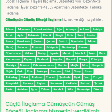
Böcek İlaçlama , Haşere İlaçlama , Dezenfeksiyon , Dezenfekte
İlaçlama , İşyeri Dezenfekte , Ev Apartman Dezenfekte , Fabrika
İlaçlama
Gümüşcün Gümüş Böceği İlaçlama
hizmeti verdiğimiz şehirler;
Adana
Adıyaman
Afyonkarahisar
Ağrı
Amasya
Ankara
Antalya
Artvin
Aydın
Balıkesir
Bilecik
Bingöl
Bitlis
Bolu
Burdur
Bursa
Çanakkale
Çankırı
Çorum
Denizli
Diyarbakır
Edirne
Elazığ
Erzincan
Erzurum
Eskişehir
Gaziantep
Giresun
Gümüşhane
Hakkari
Hatay
Isparta
Mersin
İstanbul
İzmir
Kars
Kastamonu
Kayseri
Kırklareli
Kırşehir
Kocaeli
Konya
Kütahya
Malatya
Manisa
Kahramanmaraş
Mardin
Muğla
Muş
Nevşehir
Niğde
Ordu
Rize
Sakarya
Samsun
Siirt
Sinop
Sivas
Tekirdağ
Tokat
Trabzon
Tunceli
Şanlıurfa
Uşak
Van
Yozgat
Zonguldak
Aksaray
Bayburt
Karaman
Kırıkkale
Batman
Şırnak
Bartın
Ardahan
Iğdır
Yalova
Karabük
Kilis
Osmaniye
Düzce
Güçlü İlaçlama Gümüşcün Gümüş
Böceği İlaçlama hizmetini verdiğimiz