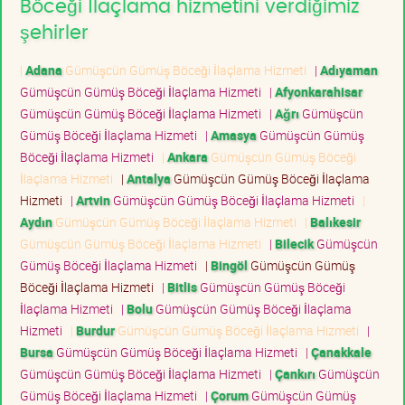
Böceği İlaçlama hizmetini verdiğimiz
şehirler
|
Adana
Gümüşcün Gümüş Böceği İlaçlama Hizmeti
|
Adıyaman
Gümüşcün Gümüş Böceği İlaçlama Hizmeti
|
Afyonkarahisar
Gümüşcün Gümüş Böceği İlaçlama Hizmeti
|
Ağrı
Gümüşcün
Gümüş Böceği İlaçlama Hizmeti
|
Amasya
Gümüşcün Gümüş
Böceği İlaçlama Hizmeti
|
Ankara
Gümüşcün Gümüş Böceği
İlaçlama Hizmeti
|
Antalya
Gümüşcün Gümüş Böceği İlaçlama
Hizmeti
|
Artvin
Gümüşcün Gümüş Böceği İlaçlama Hizmeti
|
Aydın
Gümüşcün Gümüş Böceği İlaçlama Hizmeti
|
Balıkesir
Gümüşcün Gümüş Böceği İlaçlama Hizmeti
|
Bilecik
Gümüşcün
Gümüş Böceği İlaçlama Hizmeti
|
Bingöl
Gümüşcün Gümüş
Böceği İlaçlama Hizmeti
|
Bitlis
Gümüşcün Gümüş Böceği
İlaçlama Hizmeti
|
Bolu
Gümüşcün Gümüş Böceği İlaçlama
Hizmeti
|
Burdur
Gümüşcün Gümüş Böceği İlaçlama Hizmeti
|
Bursa
Gümüşcün Gümüş Böceği İlaçlama Hizmeti
|
Çanakkale
Gümüşcün Gümüş Böceği İlaçlama Hizmeti
|
Çankırı
Gümüşcün
Gümüş Böceği İlaçlama Hizmeti
|
Çorum
Gümüşcün Gümüş