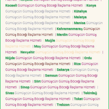
Kocaeli
Gümüşcün Gümüş Böceği İlaçlama Hizmeti
|
Konya
Gümüşcün Gümüş Böceği İlaçlama Hizmeti
|
Kütahya
Gümüşcün Gümüş Böceği İlaçlama Hizmeti
|
Malatya
Gümüşcün Gümüş Böceği İlaçlama Hizmeti
|
Manisa
Gümüşcün
Gümüş Böceği İlaçlama Hizmeti
|
Kahramanmaraş
Gümüşcün
Gümüş Böceği İlaçlama Hizmeti
|
Mardin
Gümüşcün Gümüş
Böceği İlaçlama Hizmeti
|
Muğla
Gümüşcün Gümüş Böceği
İlaçlama Hizmeti
|
Muş
Gümüşcün Gümüş Böceği İlaçlama
Hizmeti
|
Nevşehir
Gümüşcün Gümüş Böceği İlaçlama Hizmeti
|
Niğde
Gümüşcün Gümüş Böceği İlaçlama Hizmeti
|
Ordu
Gümüşcün Gümüş Böceği İlaçlama Hizmeti
|
Rize
Gümüşcün
Gümüş Böceği İlaçlama Hizmeti
|
Sakarya
Gümüşcün Gümüş
Böceği İlaçlama Hizmeti
|
Samsun
Gümüşcün Gümüş Böceği
İlaçlama Hizmeti
|
Siirt
Gümüşcün Gümüş Böceği İlaçlama
Hizmeti
|
Sinop
Gümüşcün Gümüş Böceği İlaçlama Hizmeti
|
Sivas
Gümüşcün Gümüş Böceği İlaçlama Hizmeti
|
Tekirdağ
Gümüşcün Gümüş Böceği İlaçlama Hizmeti
|
Tokat
Gümüşcün
Gümüş Böceği İlaçlama Hizmeti
|
Trabzon
Gümüşcün Gümüş