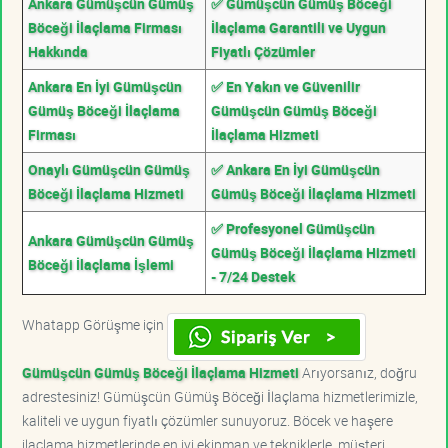
Ankara Gümüşcün Gümüş
✅ Gümüşcün Gümüş Böceği
Böceği İlaçlama Firması
İlaçlama Garantili ve Uygun
Hakkında
Fiyatlı Çözümler
Ankara En İyi Gümüşcün
✅ En Yakın ve Güvenilir
Gümüş Böceği İlaçlama
Gümüşcün Gümüş Böceği
Firması
İlaçlama Hizmeti
Onaylı Gümüşcün Gümüş
✅ Ankara En İyi Gümüşcün
Böceği İlaçlama Hizmeti
Gümüş Böceği İlaçlama Hizmeti
✅ Profesyonel Gümüşcün
Ankara Gümüşcün Gümüş
Gümüş Böceği İlaçlama Hizmeti
Böceği İlaçlama İşlemi
- 7/24 Destek
Whatapp Görüşme için
Gümüşcün Gümüş Böceği İlaçlama Hizmeti
Arıyorsanız, doğru
adrestesiniz! Gümüşcün Gümüş Böceği İlaçlama hizmetlerimizle,
kaliteli ve uygun fiyatlı çözümler sunuyoruz. Böcek ve haşere
ilaçlama hizmetlerinde en iyi ekipman ve tekniklerle, müşteri