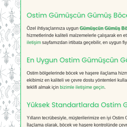
Ostim Gümüşcün Gümüş Böceği
Özel ihtiyaçlarınıza uygun
Gümüşcün Gümüş Böc
hizmetlerinde kaliteli malzemelerle çalışarak en et
iletişim
sayfamızdan irtibata geçebilir, en uygun fiyat
En Uygun Ostim Gümüşcün Gü
Ostim bölgelerinde böcek ve haşere ilaçlama hizm
ekibimiz en kaliteli ve çevre dostu yöntemleri kull
teklifi almak için
bizimle iletişime geçin
.
Yüksek Standartlarda Ostim 
Yılların tecrübesiyle, müşterilerimize en iyi Os
İlaçlama olarak, böcek ve haşere kontrolünde çevr