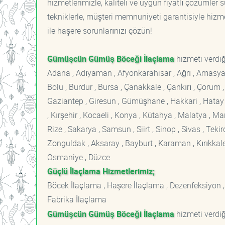
hizmetlerimizle, kaliteli ve uygun fiyatlı çözümle
tekniklerle, müşteri memnuniyeti garantisiyle hizme
ile haşere sorunlarınızı çözün!
Gümüşcün Gümüş Böceği İlaçlama
hizmeti verdiğ
Adana , Adıyaman , Afyonkarahisar , Ağrı , Amasya , An
Bolu , Burdur , Bursa , Çanakkale , Çankırı , Çorum , D
Gaziantep , Giresun , Gümüşhane , Hakkari , Hatay , I
, Kırşehir , Kocaeli , Konya , Kütahya , Malatya , 
Rize , Sakarya , Samsun , Siirt , Sinop , Sivas , Teki
Zonguldak , Aksaray , Bayburt , Karaman , Kırıkkale ,
Osmaniye , Düzce
Güçlü İlaçlama Hizmetlerimiz;
Böcek İlaçlama , Haşere İlaçlama , Dezenfeksiyon ,
Fabrika İlaçlama
Gümüşcün Gümüş Böceği İlaçlama
hizmeti verdiğ