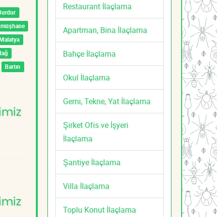
Restaurant İlaçlama
Burdur
ümüşhane
Apartman, Bina İlaçlama
Malatya
Bahçe İlaçlama
dağ
Bartın
Okul İlaçlama
Gemi, Tekne, Yat İlaçlama
imiz
Şirket Ofis ve İşyeri
İlaçlama
Şantiye İlaçlama
Villa İlaçlama
imiz
Toplu Konut İlaçlama