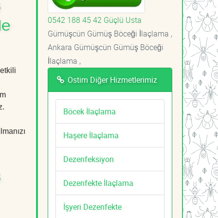
ş
0542 188 45 42 Güçlü Usta
le
Gümüşcün Gümüş Böceği İlaçlama ,
Ankara Gümüşcün Gümüş Böceği
İlaçlama ,
tkili
Ostim Diğer Hizmetlerimiz
em
z.
Böcek İlaçlama
ulmanızı
Haşere İlaçlama
Dezenfeksiyon
ş
Dezenfekte İlaçlama
İşyeri Dezenfekte