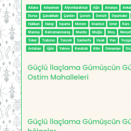
Adana
Adıyaman
Afyonkarahisar
Ağrı
Amasya
Anka
Bursa
Çanakkale
Çankırı
Çorum
Denizli
Diyarbakır
Hakkari
Hatay
Isparta
Mersin
İstanbul
İzmir
Kars
Manisa
Kahramanmaraş
Mardin
Muğla
Muş
Nevşeh
Tokat
Trabzon
Tunceli
Şanlıurfa
Uşak
Van
Yozga
Ardahan
Iğdır
Yalova
Karabük
Kilis
Osmaniye
Dü
Güçlü İlaçlama Gümüşcün Güm
Ostim Mahalleleri
Güçlü İlaçlama Gümüşcün Güm