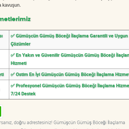
a kavuşun.
metlerimiz
sı
✅ Gümüşcün Gümüş Böceği İlaçlama Garantili ve Uygun F
Çözümler
✅ En Yakın ve Güvenilir Gümüşcün Gümüş Böceği İlaçl
Hizmeti
ti
✅ Ostim En İyi Gümüşcün Gümüş Böceği İlaçlama Hizmet
✅ Profesyonel Gümüşcün Gümüş Böceği İlaçlama Hizmet
7/24 Destek
rsanız, doğru adrestesiniz! Gümüşcün Gümüş Böceği İlaçlama