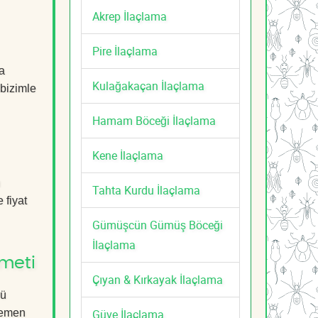
Akrep İlaçlama
Pire İlaçlama
a
Kulağakaçan İlaçlama
 bizimle
Hamam Böceği İlaçlama
Kene İlaçlama
n
Tahta Kurdu İlaçlama
 fiyat
Gümüşcün Gümüş Böceği
İlaçlama
meti
Çıyan & Kırkayak İlaçlama
lü
Güve İlaçlama
 Hemen