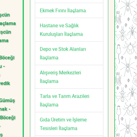
Ekmek Fırını İlaçlama
şcün
laçlama
Hastane ve Sağlık
üşcün
Kuruluşları İlaçlama
lama
Depo ve Stok Alanları
İlaçlama
Böceği
u -
Alışveriş Merkezleri
ş
İlaçlama
vedik
Tarla ve Tarım Arazileri
 Gümüş
İlaçlama
ak -
Böceği
Gıda Üretim ve İşleme
-
Tesisleri İlaçlama
üş