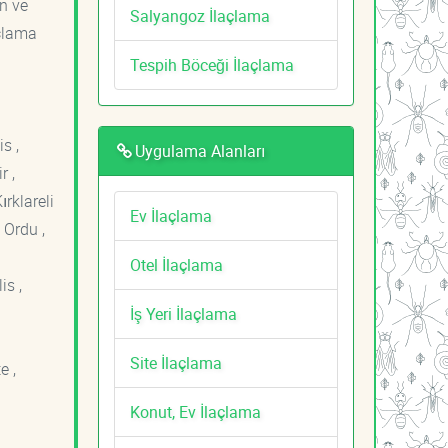
an ve
Salyangoz İlaçlama
açlama
Tespih Böceği İlaçlama
s ,
Uygulama Alanları
r ,
ırklareli
Ev İlaçlama
 Ordu ,
Otel İlaçlama
is ,
İş Yeri İlaçlama
Site İlaçlama
e ,
Konut, Ev İlaçlama