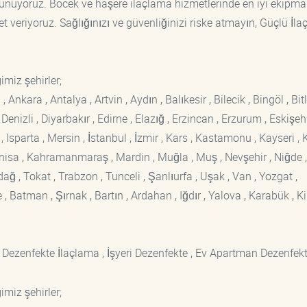
r sunuyoruz. Böcek ve haşere ilaçlama hizmetlerinde en iyi ekipm
t veriyoruz. Sağlığınızı ve güvenliğinizi riske atmayın, Güçlü İl
imiz şehirler;
kara , Antalya , Artvin , Aydın , Balıkesir , Bilecik , Bingöl , Bitli
enizli , Diyarbakır , Edirne , Elazığ , Erzincan , Erzurum , Eskişehi
sparta , Mersin , İstanbul , İzmir , Kars , Kastamonu , Kayseri , K
Manisa , Kahramanmaraş , Mardin , Muğla , Muş , Nevşehir , Niğde ,
rdağ , Tokat , Trabzon , Tunceli , Şanlıurfa , Uşak , Van , Yozgat ,
 Batman , Şırnak , Bartın , Ardahan , Iğdır , Yalova , Karabük , Kil
 Dezenfekte İlaçlama , İşyeri Dezenfekte , Ev Apartman Dezenfekt
imiz şehirler;