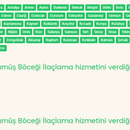
ra
Antalya
Artvin
Aydın
Balıkesir
Bilecik
Bingöl
Bitlis
Bolu
Edirne
Elazığ
Erzincan
Erzurum
Eskişehir
Gaziantep
Giresun
G
Kastamonu
Kayseri
Kırklareli
Kırşehir
Kocaeli
Konya
Kütahya
ir
Niğde
Ordu
Rize
Sakarya
Samsun
Siirt
Sinop
Sivas
Tekir
t
Zonguldak
Aksaray
Bayburt
Karaman
Kırıkkale
Batman
Şırnak
zce
üş Böceği İlaçlama hizmetini verdiğ
üş Böceği İlaçlama hizmetini verdiğ