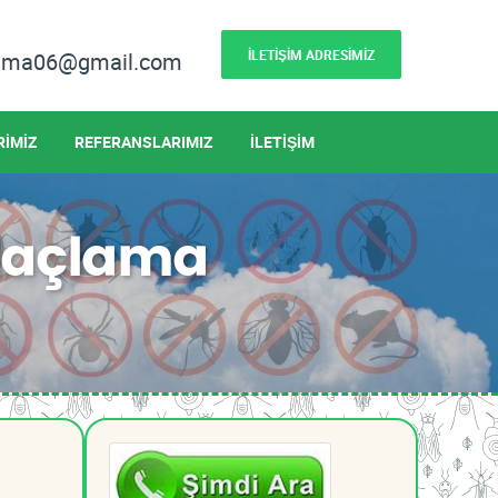
İLETİŞİM ADRESİMİZ
lama06@gmail.com
RİMİZ
REFERANSLARIMIZ
İLETİŞİM
laçlama