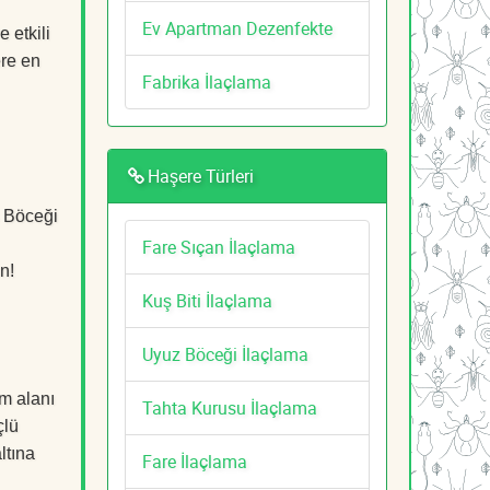
Ev Apartman Dezenfekte
 etkili
ere en
Fabrika İlaçlama
Haşere Türleri
ş Böceği
Fare Sıçan İlaçlama
n!
Kuş Biti İlaçlama
Uyuz Böceği İlaçlama
m alanı
Tahta Kurusu İlaçlama
çlü
ltına
Fare İlaçlama