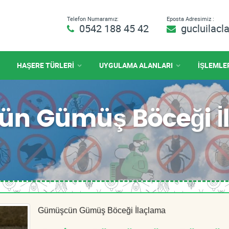
Telefon Numaramız:
Eposta Adresimiz :
0542 188 45 42
gucluilac
HAŞERE TÜRLERİ
UYGULAMA ALANLARI
İŞLEMLE
n Gümüş Böceği İ
Gümüşcün Gümüş Böceği İlaçlama