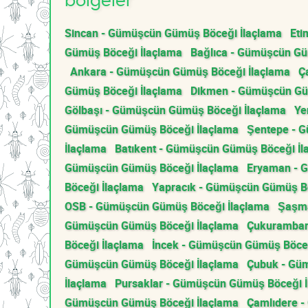
bölgeler
Sincan - Gümüşcün Gümüş Böceği İlaçlama
Eti
Gümüş Böceği İlaçlama
Bağlıca - Gümüşcün Gü
Ankara - Gümüşcün Gümüş Böceği İlaçlama
Ç
Gümüş Böceği İlaçlama
Dikmen - Gümüşcün Gü
Gölbaşı - Gümüşcün Gümüş Böceği İlaçlama
Ye
Gümüşcün Gümüş Böceği İlaçlama
Şentepe - 
İlaçlama
Batıkent - Gümüşcün Gümüş Böceği İl
Gümüşcün Gümüş Böceği İlaçlama
Eryaman - 
Böceği İlaçlama
Yapracık - Gümüşcün Gümüş Bö
OSB - Gümüşcün Gümüş Böceği İlaçlama
Şaşma
Gümüşcün Gümüş Böceği İlaçlama
Çukurambar
Böceği İlaçlama
İncek - Gümüşcün Gümüş Böceğ
Gümüşcün Gümüş Böceği İlaçlama
Çubuk - Gü
İlaçlama
Pursaklar - Gümüşcün Gümüş Böceği İ
Gümüşcün Gümüş Böceği İlaçlama
Çamlıdere 