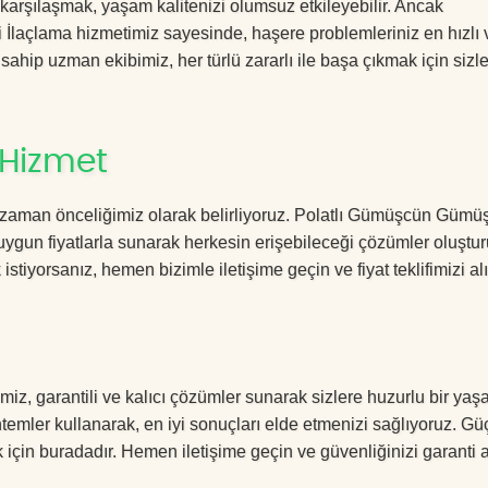
 karşılaşmak, yaşam kalitenizi olumsuz etkileyebilir. Ancak
açlama hizmetimiz sayesinde, haşere problemleriniz en hızlı ve
 sahip uzman ekibimiz, her türlü zararlı ile başa çıkmak için sizl
 Hizmet
 zaman önceliğimiz olarak belirliyoruz. Polatlı Gümüşcün Gümü
uygun fiyatlarla sunarak herkesin erişebileceği çözümler oluştu
istiyorsanız, hemen bizimle iletişime geçin ve fiyat teklifimizi alı
, garantili ve kalıcı çözümler sunarak sizlere huzurlu bir yaş
öntemler kullanarak, en iyi sonuçları elde etmenizi sağlıyoruz. Gü
k için buradadır. Hemen iletişime geçin ve güvenliğinizi garanti a