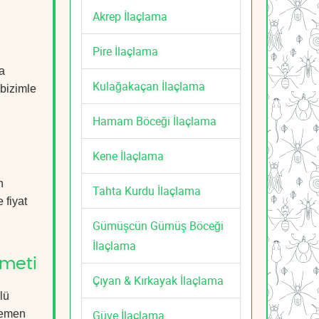
Akrep İlaçlama
Pire İlaçlama
a
Kulağakaçan İlaçlama
 bizimle
Hamam Böceği İlaçlama
Kene İlaçlama
n
Tahta Kurdu İlaçlama
 fiyat
Gümüşcün Gümüş Böceği
İlaçlama
zmeti
Çıyan & Kırkayak İlaçlama
lü
Güve İlaçlama
 Hemen