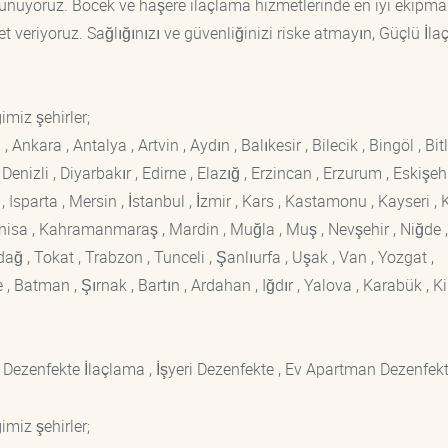
r sunuyoruz. Böcek ve haşere ilaçlama hizmetlerinde en iyi ekipm
t veriyoruz. Sağlığınızı ve güvenliğinizi riske atmayın, Güçlü İl
imiz şehirler;
kara , Antalya , Artvin , Aydın , Balıkesir , Bilecik , Bingöl , Bitli
enizli , Diyarbakır , Edirne , Elazığ , Erzincan , Erzurum , Eskişehi
sparta , Mersin , İstanbul , İzmir , Kars , Kastamonu , Kayseri , K
Manisa , Kahramanmaraş , Mardin , Muğla , Muş , Nevşehir , Niğde ,
rdağ , Tokat , Trabzon , Tunceli , Şanlıurfa , Uşak , Van , Yozgat ,
 Batman , Şırnak , Bartın , Ardahan , Iğdır , Yalova , Karabük , Kil
 Dezenfekte İlaçlama , İşyeri Dezenfekte , Ev Apartman Dezenfekt
imiz şehirler;