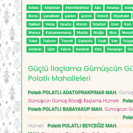
Adana
Adıyaman
Afyonkarahisar
Ağrı
Amasya
Anka
Bursa
Çanakkale
Çankırı
Çorum
Denizli
Diyarbakır
Hakkari
Hatay
Isparta
Mersin
İstanbul
İzmir
Kars
Manisa
Kahramanmaraş
Mardin
Muğla
Muş
Nevşeh
Tokat
Trabzon
Tunceli
Şanlıurfa
Uşak
Van
Yozga
Ardahan
Iğdır
Yalova
Karabük
Kilis
Osmaniye
Dü
Güçlü İlaçlama Gümüşcün Güm
Polatlı Mahalleleri
Polatlı POLATLI ADATOPRAKPINAR MAH.
Gümüşc
Gümüşcün Gümüş Böceği İlaçlama Hizmeti
Pola
Polatlı POLATLI BABAYAKUP MAH.
Gümüşcün Gü
Gümüşcün Gümüş Böceği İlaçlama Hizmeti
Pola
Hizmeti
Polatlı POLATLI BEYCEĞİZ MAH.
Gümüşc