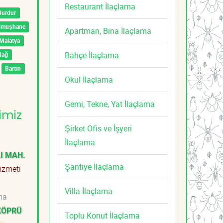
Restaurant İlaçlama
Burdur
ümüşhane
Apartman, Bina İlaçlama
Malatya
Bahçe İlaçlama
dağ
Bartın
Okul İlaçlama
Gemi, Tekne, Yat İlaçlama
imiz
Şirket Ofis ve İşyeri
İlaçlama
LI MAH.
Şantiye İlaçlama
izmeti
Villa İlaçlama
ma
KKÖPRÜ
Toplu Konut İlaçlama