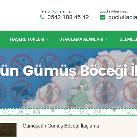
Telefon Numaramız:
Eposta Adresimiz :
0542 188 45 42
gucluilac
HAŞERE TÜRLERİ
UYGULAMA ALANLARI
İŞLEMLE
cün Gümüş Böceği 
Gümüşcün Gümüş Böceği İlaçlama