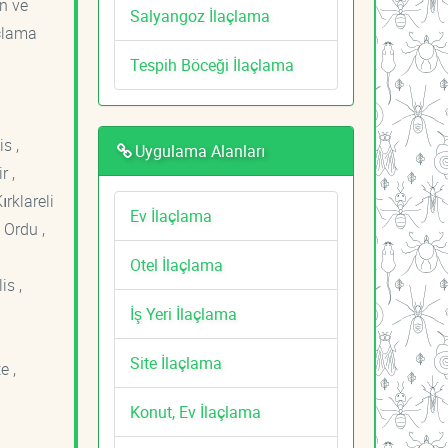
an ve
Salyangoz İlaçlama
açlama
Tespih Böceği İlaçlama
s ,
Uygulama Alanları
r ,
ırklareli
Ev İlaçlama
 Ordu ,
Otel İlaçlama
is ,
İş Yeri İlaçlama
Site İlaçlama
e ,
Konut, Ev İlaçlama