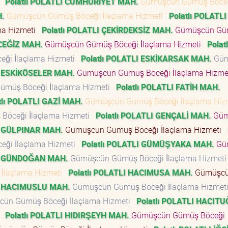
i
Polatlı POLATLI CUMHURİYET MAH.
Gümüşcün Gümüş Böce
H.
Gümüşcün Gümüş Böceği İlaçlama Hizmeti
Polatlı POLATLI
ma Hizmeti
Polatlı POLATLI ÇEKİRDEKSİZ MAH.
Gümüşcün Gü
NCEĞİZ MAH.
Gümüşcün Gümüş Böceği İlaçlama Hizmeti
Polatl
ği İlaçlama Hizmeti
Polatlı POLATLI ESKİKARSAK MAH.
Güm
I ESKİKÖSELER MAH.
Gümüşcün Gümüş Böceği İlaçlama Hizm
müş Böceği İlaçlama Hizmeti
Polatlı POLATLI FATİH MAH.
tlı POLATLI GAZİ MAH.
Gümüşcün Gümüş Böceği İlaçlama Hi
öceği İlaçlama Hizmeti
Polatlı POLATLI GENÇALİ MAH.
Güm
I GÜLPINAR MAH.
Gümüşcün Gümüş Böceği İlaçlama Hizmeti
ği İlaçlama Hizmeti
Polatlı POLATLI GÜMÜŞYAKA MAH.
Gü
LI GÜNDOĞAN MAH.
Gümüşcün Gümüş Böceği İlaçlama Hizmet
İlaçlama Hizmeti
Polatlı POLATLI HACIMUSA MAH.
Gümüşc
LI HACIMUSLU MAH.
Gümüşcün Gümüş Böceği İlaçlama Hizme
ün Gümüş Böceği İlaçlama Hizmeti
Polatlı POLATLI HACIT
i
Polatlı POLATLI HIDIRŞEYH MAH.
Gümüşcün Gümüş Böceği