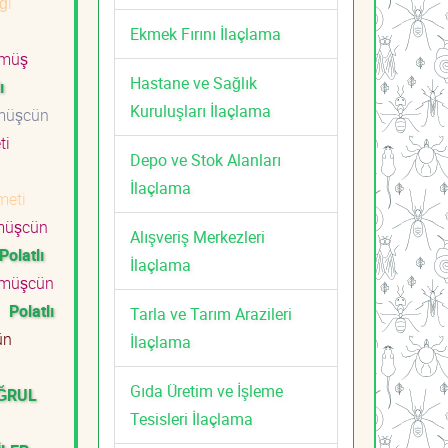
ği
Ekmek Fırını İlaçlama
müş
Hastane ve Sağlık
ı
Kuruluşları İlaçlama
üşcün
eti
Depo ve Stok Alanları
İlaçlama
zmeti
üşcün
Alışveriş Merkezleri
Polatlı
İlaçlama
müşcün
i
Polatlı
Tarla ve Tarım Arazileri
ün
İlaçlama
ti
Gıda Üretim ve İşleme
UĞRUL
Tesisleri İlaçlama