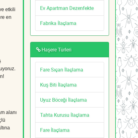
Ev Apartman Dezenfekte
 etkili
ere en
Fabrika İlaçlama
Haşere Türleri
ş
ruyoruz.
Fare Sıçan İlaçlama
n!
Kuş Biti İlaçlama
Uyuz Böceği İlaçlama
am alanı
Tahta Kurusu İlaçlama
çlü
ltına
Fare İlaçlama