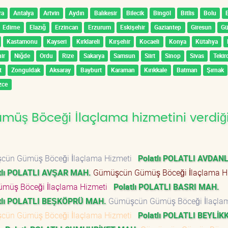
ra
Antalya
Artvin
Aydın
Balıkesir
Bilecik
Bingöl
Bitlis
Bolu
Edirne
Elazığ
Erzincan
Erzurum
Eskişehir
Gaziantep
Giresun
G
Kastamonu
Kayseri
Kırklareli
Kırşehir
Kocaeli
Konya
Kütahya
ir
Niğde
Ordu
Rize
Sakarya
Samsun
Siirt
Sinop
Sivas
Tekir
t
Zonguldak
Aksaray
Bayburt
Karaman
Kırıkkale
Batman
Şırnak
zce
üş Böceği İlaçlama hizmetini verdiğ
ün Gümüş Böceği İlaçlama Hizmeti
Polatlı POLATLI AVDAN
tlı POLATLI AVŞAR MAH.
Gümüşcün Gümüş Böceği İlaçlama H
müş Böceği İlaçlama Hizmeti
Polatlı POLATLI BASRI MAH.
tlı POLATLI BEŞKÖPRÜ MAH.
Gümüşcün Gümüş Böceği İlaçla
ün Gümüş Böceği İlaçlama Hizmeti
Polatlı POLATLI BEYLİ