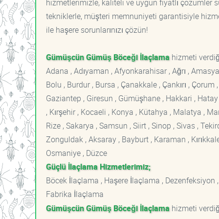
hizmetlerimizle, kaliteli ve uygun fiyatlı çözümle
tekniklerle, müşteri memnuniyeti garantisiyle hizme
ile haşere sorunlarınızı çözün!
Gümüşcün Gümüş Böceği İlaçlama
hizmeti verdiğ
Adana , Adıyaman , Afyonkarahisar , Ağrı , Amasya , An
Bolu , Burdur , Bursa , Çanakkale , Çankırı , Çorum , D
Gaziantep , Giresun , Gümüşhane , Hakkari , Hatay , I
, Kırşehir , Kocaeli , Konya , Kütahya , Malatya , 
Rize , Sakarya , Samsun , Siirt , Sinop , Sivas , Teki
Zonguldak , Aksaray , Bayburt , Karaman , Kırıkkale ,
Osmaniye , Düzce
Güçlü İlaçlama Hizmetlerimiz;
Böcek İlaçlama , Haşere İlaçlama , Dezenfeksiyon ,
Fabrika İlaçlama
Gümüşcün Gümüş Böceği İlaçlama
hizmeti verdiğ