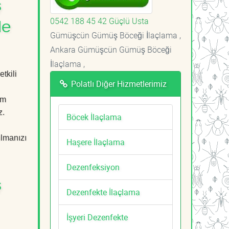
ş
0542 188 45 42 Güçlü Usta
le
Gümüşcün Gümüş Böceği İlaçlama ,
Ankara Gümüşcün Gümüş Böceği
İlaçlama ,
tkili
Polatlı Diğer Hizmetlerimiz
em
z.
Böcek İlaçlama
ulmanızı
Haşere İlaçlama
Dezenfeksiyon
ş
Dezenfekte İlaçlama
İşyeri Dezenfekte