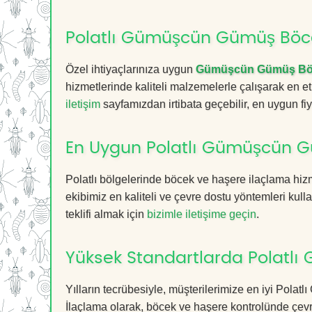
Polatlı Gümüşcün Gümüş Böceğ
Özel ihtiyaçlarınıza uygun
Gümüşcün Gümüş Böc
hizmetlerinde kaliteli malzemelerle çalışarak en et
iletişim
sayfamızdan irtibata geçebilir, en uygun fiyat
En Uygun Polatlı Gümüşcün G
Polatlı bölgelerinde böcek ve haşere ilaçlama hiz
ekibimiz en kaliteli ve çevre dostu yöntemleri kull
teklifi almak için
bizimle iletişime geçin
.
Yüksek Standartlarda Polatl
Yılların tecrübesiyle, müşterilerimize en iyi Pol
İlaçlama olarak, böcek ve haşere kontrolünde çevr