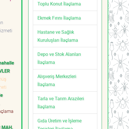
Toplu Konut İlaçlama
i
Ekmek Fırını İlaçlama
ün
Hizmeti
Hastane ve Sağlık
Kuruluşları İlaçlama
Depo ve Stok Alanları
İlaçlama
mahalle
VLER
Alışveriş Merkezleri
müş
İlaçlama
meti
le
Tarla ve Tarım Arazileri
.
İlaçlama
açlama
Gıda Üretim ve İşleme
R MAH.
Tesisleri İlaçlama