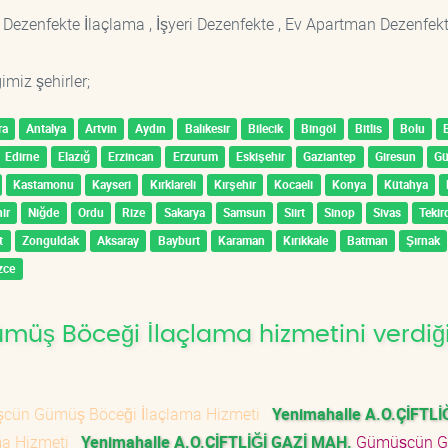
 Dezenfekte İlaçlama , İşyeri Dezenfekte , Ev Apartman Dezenfekt
imiz şehirler;
ra
Antalya
Artvin
Aydın
Balıkesir
Bilecik
Bingöl
Bitlis
Bolu
Edirne
Elazığ
Erzincan
Erzurum
Eskişehir
Gaziantep
Giresun
G
Kastamonu
Kayseri
Kırklareli
Kırşehir
Kocaeli
Konya
Kütahya
ir
Niğde
Ordu
Rize
Sakarya
Samsun
Siirt
Sinop
Sivas
Tekir
t
Zonguldak
Aksaray
Bayburt
Karaman
Kırıkkale
Batman
Şırnak
zce
üş Böceği İlaçlama hizmetini verdiğ
ün Gümüş Böceği İlaçlama Hizmeti
Yenimahalle A.O.ÇİFTLİ
ma Hizmeti
Yenimahalle A.O.ÇİFTLİĞİ GAZİ MAH.
Gümüşcün 