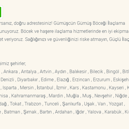
rsanız, doğru adrestesiniz! Gümüşcün Gümüş Böceği İlaçlama
r sunuyoruz. Böcek ve haşere ilaçlama hizmetlerinde en iyi ekipm
t veriyoruz. Sağlığınızı ve güvenliğinizi riske atmayın, Güçlü İl
imiz şehirler;
kara , Antalya , Artvin , Aydın , Balıkesir , Bilecik , Bingöl , Bitli
enizli , Diyarbakır , Edirne , Elazığ , Erzincan , Erzurum , Eskişehi
sparta , Mersin , İstanbul , İzmir , Kars , Kastamonu , Kayseri , K
Manisa , Kahramanmaraş , Mardin , Muğla , Muş , Nevşehir , Niğde ,
rdağ , Tokat , Trabzon , Tunceli , Şanlıurfa , Uşak , Van , Yozgat ,
 Batman , Şırnak , Bartın , Ardahan , Iğdır , Yalova , Karabük , Kil