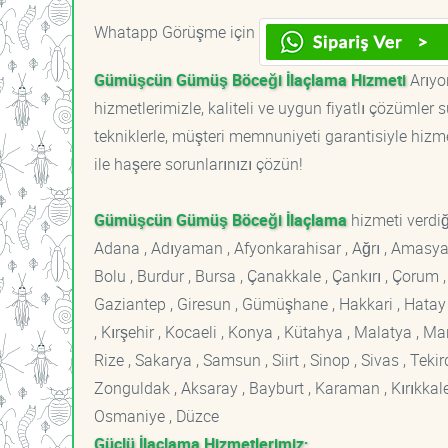
Whatapp Görüşme için
Gümüşcün Gümüş Böceği İlaçlama Hizmeti
Arıyo
hizmetlerimizle, kaliteli ve uygun fiyatlı çözümle
tekniklerle, müşteri memnuniyeti garantisiyle hizme
ile haşere sorunlarınızı çözün!
Gümüşcün Gümüş Böceği İlaçlama
hizmeti verdiğ
Adana , Adıyaman , Afyonkarahisar , Ağrı , Amasya , An
Bolu , Burdur , Bursa , Çanakkale , Çankırı , Çorum , D
Gaziantep , Giresun , Gümüşhane , Hakkari , Hatay , I
, Kırşehir , Kocaeli , Konya , Kütahya , Malatya , 
Rize , Sakarya , Samsun , Siirt , Sinop , Sivas , Teki
Zonguldak , Aksaray , Bayburt , Karaman , Kırıkkale ,
Osmaniye , Düzce
Güçlü İlaçlama Hizmetlerimiz;