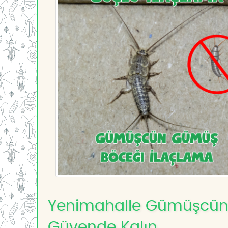
Yenimahalle Gümüşcün 
Güvende Kalın