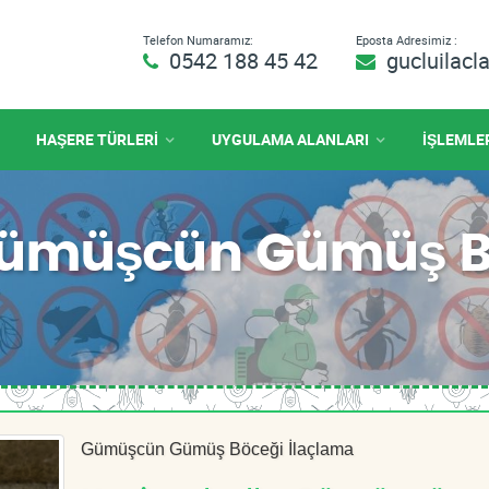
Telefon Numaramız:
Eposta Adresimiz :
0542 188 45 42
gucluilac
HAŞERE TÜRLERİ
UYGULAMA ALANLARI
İŞLEMLE
ümüşcün Gümüş Bö
Gümüşcün Gümüş Böceği İlaçlama