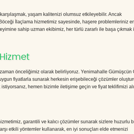
 karşılaşmak, yaşam kalitenizi olumsuz etkileyebilir. Ancak
eği İlaçlama hizmetimiz sayesinde, haşere problemleriniz en 
deneyimine sahip uzman ekibimiz, her türlü zararlı ile başa çıkmak 
 Hizmet
r zaman önceliğimiz olarak belirliyoruz. Yenimahalle Gümüşcü
uygun fiyatlarla sunarak herkesin erişebileceği çözümler oluştu
istiyorsanız, hemen bizimle iletişime geçin ve fiyat teklifimizi alı
timiz, garantili ve kalıcı çözümler sunarak sizlere huzurlu b
rşı etkili yöntemler kullanarak, en iyi sonuçları elde etmenizi