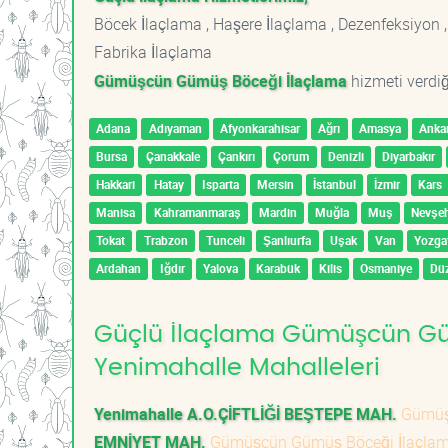
Böcek İlaçlama , Haşere İlaçlama , Dezenfeksiyon ,
Fabrika İlaçlama
Gümüşcün Gümüş Böceği İlaçlama
hizmeti verdiğ
Adana
Adıyaman
Afyonkarahisar
Ağrı
Amasya
Anka
Bursa
Çanakkale
Çankırı
Çorum
Denizli
Diyarbakır
Hakkari
Hatay
Isparta
Mersin
İstanbul
İzmir
Kars
Manisa
Kahramanmaraş
Mardin
Muğla
Muş
Nevşeh
Tokat
Trabzon
Tunceli
Şanlıurfa
Uşak
Van
Yozga
Ardahan
Iğdır
Yalova
Karabük
Kilis
Osmaniye
Dü
Güçlü İlaçlama Gümüşcün Güm
Yenimahalle Mahalleleri
Yenimahalle A.O.ÇİFTLİĞİ BEŞTEPE MAH.
Gümüşc
EMNİYET MAH.
Gümüşcün Gümüş Böceği İlaçla