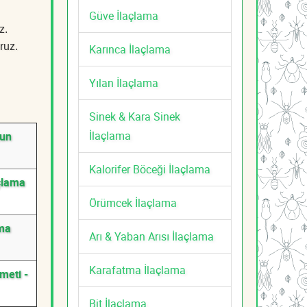
Güve İlaçlama
z.
ruz.
Karınca İlaçlama
Yılan İlaçlama
Sinek & Kara Sinek
İlaçlama
gun
Kalorifer Böceği İlaçlama
çlama
Örümcek İlaçlama
ama
Arı & Yaban Arısı İlaçlama
Karafatma İlaçlama
meti -
Bit İlaçlama