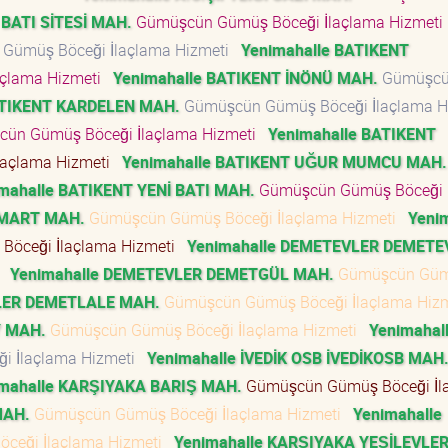
 BATI SİTESİ MAH.
Gümüşcün Gümüş Böceği İlaçlama Hizmet
Gümüş Böceği İlaçlama Hizmeti
Yenimahalle BATIKENT
çlama Hizmeti
Yenimahalle BATIKENT İNÖNÜ MAH.
Gümüşc
ATIKENT KARDELEN MAH.
Gümüşcün Gümüş Böceği İlaçlama 
ün Gümüş Böceği İlaçlama Hizmeti
Yenimahalle BATIKENT
laçlama Hizmeti
Yenimahalle BATIKENT UĞUR MUMCU MAH.
mahalle BATIKENT YENİ BATI MAH.
Gümüşcün Gümüş Böceği
 MART MAH.
Gümüşcün Gümüş Böceği İlaçlama Hizmeti
Yeni
öceği İlaçlama Hizmeti
Yenimahalle DEMETEVLER DEMETE
i
Yenimahalle DEMETEVLER DEMETGÜL MAH.
Gümüşcün Gü
LER DEMETLALE MAH.
Gümüşcün Gümüş Böceği İlaçlama Hiz
Y MAH.
Gümüşcün Gümüş Böceği İlaçlama Hizmeti
Yenimahal
i İlaçlama Hizmeti
Yenimahalle İVEDİK OSB İVEDİKOSB MAH
mahalle KARŞIYAKA BARIŞ MAH.
Gümüşcün Gümüş Böceği İl
MAH.
Gümüşcün Gümüş Böceği İlaçlama Hizmeti
Yenimahalle
ceği İlaçlama Hizmeti
Yenimahalle KARŞIYAKA YEŞİLEVLE