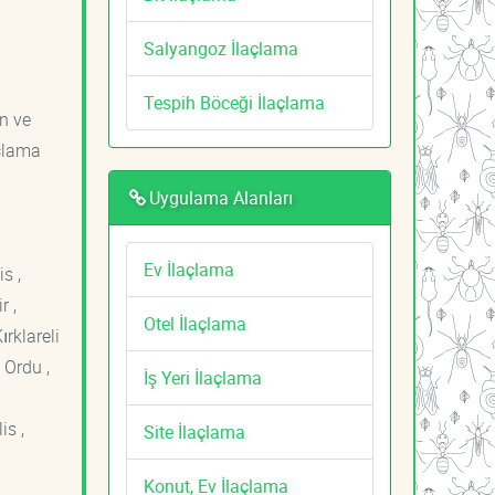
Salyangoz İlaçlama
Tespih Böceği İlaçlama
an ve
açlama
Uygulama Alanları
Ev İlaçlama
s ,
r ,
Otel İlaçlama
ırklareli
 Ordu ,
İş Yeri İlaçlama
is ,
Site İlaçlama
Konut, Ev İlaçlama