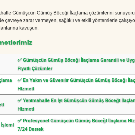
nimahalle Gümüşcün Gümüş Böceği İlaçlama çözümlerini sunuyoru
 çevreye zarar vermeyen, sağlıklı ve etkili yöntemlerle çalışıyo
lanlarına kavuşun.
metlerimiz
✅ Gümüşcün Gümüş Böceği İlaçlama Garantili ve Uy
Fiyatlı Çözümler
açlama
✅ En Yakın ve Güvenilir Gümüşcün Gümüş Böceği İla
Hizmeti
✅ Yenimahalle En İyi Gümüşcün Gümüş Böceği İlaçl
ti
Hizmeti
✅ Profesyonel Gümüşcün Gümüş Böceği İlaçlama Hiz
İşlemi
7/24 Destek