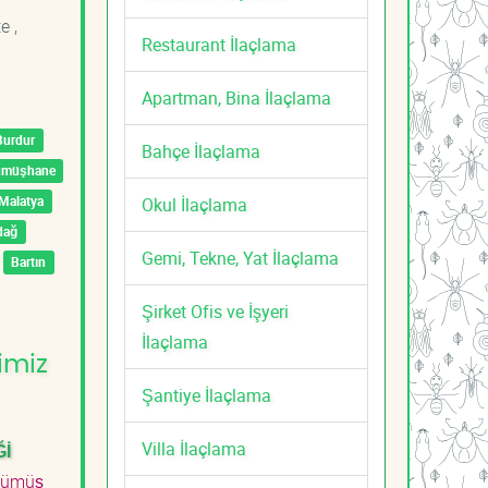
e ,
Restaurant İlaçlama
Apartman, Bina İlaçlama
Burdur
Bahçe İlaçlama
ümüşhane
Malatya
Okul İlaçlama
dağ
Gemi, Tekne, Yat İlaçlama
Bartın
Şirket Ofis ve İşyeri
İlaçlama
imiz
Şantiye İlaçlama
Villa İlaçlama
Ğİ
Gümüş