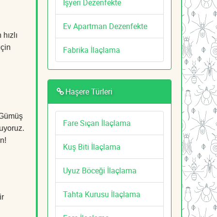
İşyeri Dezenfekte
Ev Apartman Dezenfekte
hızlı
için
Fabrika İlaçlama
Haşere Türleri
n Gümüş
Fare Sıçan İlaçlama
ruyoruz.
n!
Kuş Biti İlaçlama
Uyuz Böceği İlaçlama
Tahta Kurusu İlaçlama
ir