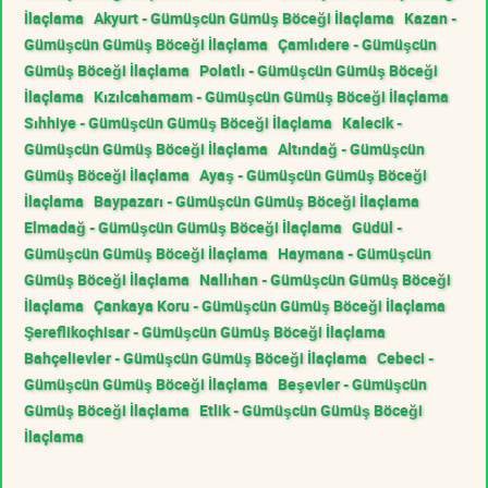
İlaçlama
Akyurt - Gümüşcün Gümüş Böceği İlaçlama
Kazan -
Gümüşcün Gümüş Böceği İlaçlama
Çamlıdere - Gümüşcün
Gümüş Böceği İlaçlama
Polatlı - Gümüşcün Gümüş Böceği
İlaçlama
Kızılcahamam - Gümüşcün Gümüş Böceği İlaçlama
Sıhhiye - Gümüşcün Gümüş Böceği İlaçlama
Kalecik -
Gümüşcün Gümüş Böceği İlaçlama
Altındağ - Gümüşcün
Gümüş Böceği İlaçlama
Ayaş - Gümüşcün Gümüş Böceği
İlaçlama
Baypazarı - Gümüşcün Gümüş Böceği İlaçlama
Elmadağ - Gümüşcün Gümüş Böceği İlaçlama
Güdül -
Gümüşcün Gümüş Böceği İlaçlama
Haymana - Gümüşcün
Gümüş Böceği İlaçlama
Nallıhan - Gümüşcün Gümüş Böceği
İlaçlama
Çankaya Koru - Gümüşcün Gümüş Böceği İlaçlama
Şereflikoçhisar - Gümüşcün Gümüş Böceği İlaçlama
Bahçelievler - Gümüşcün Gümüş Böceği İlaçlama
Cebeci -
Gümüşcün Gümüş Böceği İlaçlama
Beşevler - Gümüşcün
Gümüş Böceği İlaçlama
Etlik - Gümüşcün Gümüş Böceği
İlaçlama