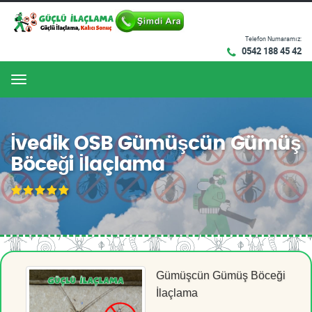
Telefon Numaramız:
0542 188 45 42
Menu
İvedik OSB Gümüşcün Gümüş
Böceği İlaçlama
Gümüşcün Gümüş Böceği
İlaçlama