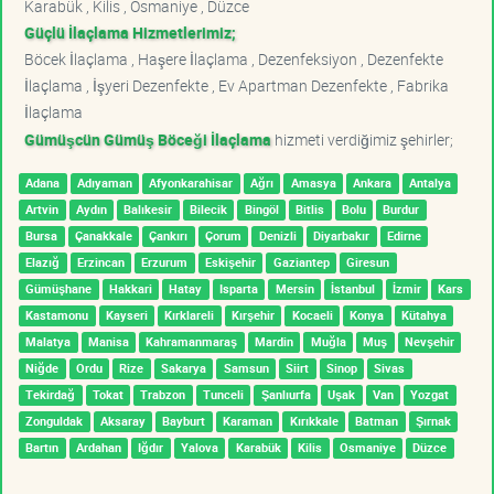
Karabük , Kilis , Osmaniye , Düzce
Güçlü İlaçlama Hizmetlerimiz;
Böcek İlaçlama , Haşere İlaçlama , Dezenfeksiyon , Dezenfekte
İlaçlama , İşyeri Dezenfekte , Ev Apartman Dezenfekte , Fabrika
İlaçlama
Gümüşcün Gümüş Böceği İlaçlama
hizmeti verdiğimiz şehirler;
Adana
Adıyaman
Afyonkarahisar
Ağrı
Amasya
Ankara
Antalya
Artvin
Aydın
Balıkesir
Bilecik
Bingöl
Bitlis
Bolu
Burdur
Bursa
Çanakkale
Çankırı
Çorum
Denizli
Diyarbakır
Edirne
Elazığ
Erzincan
Erzurum
Eskişehir
Gaziantep
Giresun
Gümüşhane
Hakkari
Hatay
Isparta
Mersin
İstanbul
İzmir
Kars
Kastamonu
Kayseri
Kırklareli
Kırşehir
Kocaeli
Konya
Kütahya
Malatya
Manisa
Kahramanmaraş
Mardin
Muğla
Muş
Nevşehir
Niğde
Ordu
Rize
Sakarya
Samsun
Siirt
Sinop
Sivas
Tekirdağ
Tokat
Trabzon
Tunceli
Şanlıurfa
Uşak
Van
Yozgat
Zonguldak
Aksaray
Bayburt
Karaman
Kırıkkale
Batman
Şırnak
Bartın
Ardahan
Iğdır
Yalova
Karabük
Kilis
Osmaniye
Düzce