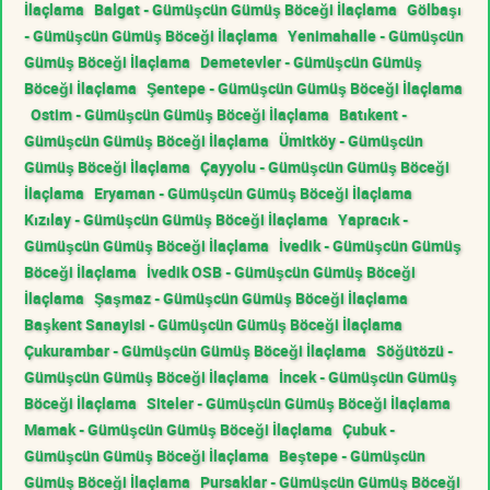
İlaçlama
Balgat - Gümüşcün Gümüş Böceği İlaçlama
Gölbaşı
- Gümüşcün Gümüş Böceği İlaçlama
Yenimahalle - Gümüşcün
Gümüş Böceği İlaçlama
Demetevler - Gümüşcün Gümüş
Böceği İlaçlama
Şentepe - Gümüşcün Gümüş Böceği İlaçlama
Ostim - Gümüşcün Gümüş Böceği İlaçlama
Batıkent -
Gümüşcün Gümüş Böceği İlaçlama
Ümitköy - Gümüşcün
Gümüş Böceği İlaçlama
Çayyolu - Gümüşcün Gümüş Böceği
İlaçlama
Eryaman - Gümüşcün Gümüş Böceği İlaçlama
Kızılay - Gümüşcün Gümüş Böceği İlaçlama
Yapracık -
Gümüşcün Gümüş Böceği İlaçlama
İvedik - Gümüşcün Gümüş
Böceği İlaçlama
İvedik OSB - Gümüşcün Gümüş Böceği
İlaçlama
Şaşmaz - Gümüşcün Gümüş Böceği İlaçlama
Başkent Sanayisi - Gümüşcün Gümüş Böceği İlaçlama
Çukurambar - Gümüşcün Gümüş Böceği İlaçlama
Söğütözü -
Gümüşcün Gümüş Böceği İlaçlama
İncek - Gümüşcün Gümüş
Böceği İlaçlama
Siteler - Gümüşcün Gümüş Böceği İlaçlama
Mamak - Gümüşcün Gümüş Böceği İlaçlama
Çubuk -
Gümüşcün Gümüş Böceği İlaçlama
Beştepe - Gümüşcün
Gümüş Böceği İlaçlama
Pursaklar - Gümüşcün Gümüş Böceği