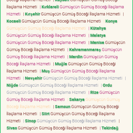
İlaçlama Hizmeti
|
Kırklareli
Gümüşcün Gümüş Böceği İlaçlama
Hizmeti
|
Kırşehir
Gümüşcün Gümüş Böceği İlaçlama Hizmeti
|
Kocaeli
Gümüşcün Gümüş Böceği İlaçlama Hizmeti
|
Konya
Gümüşcün Gümüş Böceği İlaçlama Hizmeti
|
Kütahya
Gümüşcün Gümüş Böceği İlaçlama Hizmeti
|
Malatya
Gümüşcün Gümüş Böceği İlaçlama Hizmeti
|
Manisa
Gümüşcün
Gümüş Böceği İlaçlama Hizmeti
|
Kahramanmaraş
Gümüşcün
Gümüş Böceği İlaçlama Hizmeti
|
Mardin
Gümüşcün Gümüş
Böceği İlaçlama Hizmeti
|
Muğla
Gümüşcün Gümüş Böceği
İlaçlama Hizmeti
|
Muş
Gümüşcün Gümüş Böceği İlaçlama
Hizmeti
|
Nevşehir
Gümüşcün Gümüş Böceği İlaçlama Hizmeti
|
Niğde
Gümüşcün Gümüş Böceği İlaçlama Hizmeti
|
Ordu
Gümüşcün Gümüş Böceği İlaçlama Hizmeti
|
Rize
Gümüşcün
Gümüş Böceği İlaçlama Hizmeti
|
Sakarya
Gümüşcün Gümüş
Böceği İlaçlama Hizmeti
|
Samsun
Gümüşcün Gümüş Böceği
İlaçlama Hizmeti
|
Siirt
Gümüşcün Gümüş Böceği İlaçlama
Hizmeti
|
Sinop
Gümüşcün Gümüş Böceği İlaçlama Hizmeti
|
Sivas
Gümüşcün Gümüş Böceği İlaçlama Hizmeti
|
Tekirdağ