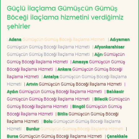
Güçlü İlaçlama Gümüşcün Gümüş
Böceği İlaçlama hizmetini verdiğimiz
şehirler
|
Adana
Gümüşcün Gümüş Böceği İlaçlama Hizmeti
|
Adıyaman
Gümüşcün Gümüş Böceği İlaçlama Hizmeti
|
Afyonkarahisar
Gümüşcün Gümüş Böceği İlaçlama Hizmeti
|
Ağrı
Gümüşcün
Gümüş Böceği İlaçlama Hizmeti
|
Amasya
Gümüşcün Gümüş
Böceği İlaçlama Hizmeti
|
Ankara
Gümüşcün Gümüş Böceği
İlaçlama Hizmeti
|
Antalya
Gümüşcün Gümüş Böceği İlaçlama
Hizmeti
|
Artvin
Gümüşcün Gümüş Böceği İlaçlama Hizmeti
|
Aydın
Gümüşcün Gümüş Böceği İlaçlama Hizmeti
|
Balıkesir
Gümüşcün Gümüş Böceği İlaçlama Hizmeti
|
Bilecik
Gümüşcün
Gümüş Böceği İlaçlama Hizmeti
|
Bingöl
Gümüşcün Gümüş
Böceği İlaçlama Hizmeti
|
Bitlis
Gümüşcün Gümüş Böceği
İlaçlama Hizmeti
|
Bolu
Gümüşcün Gümüş Böceği İlaçlama
Hizmeti
|
Burdur
Gümüşcün Gümüş Böceği İlaçlama Hizmeti
|
Bursa
Gümüşcün Gümüş Böceği İlaçlama Hizmeti
|
Çanakkale