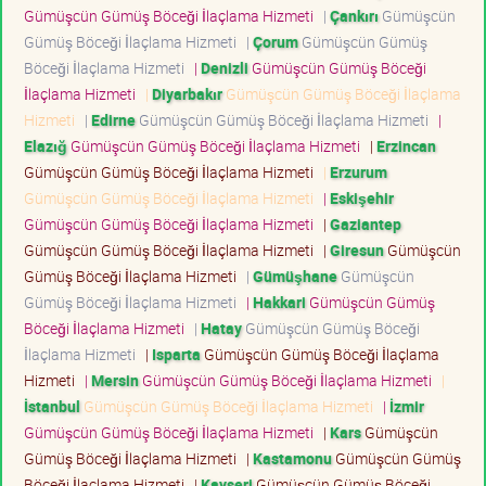
Gümüşcün Gümüş Böceği İlaçlama Hizmeti
|
Çankırı
Gümüşcün
Gümüş Böceği İlaçlama Hizmeti
|
Çorum
Gümüşcün Gümüş
Böceği İlaçlama Hizmeti
|
Denizli
Gümüşcün Gümüş Böceği
İlaçlama Hizmeti
|
Diyarbakır
Gümüşcün Gümüş Böceği İlaçlama
Hizmeti
|
Edirne
Gümüşcün Gümüş Böceği İlaçlama Hizmeti
|
Elazığ
Gümüşcün Gümüş Böceği İlaçlama Hizmeti
|
Erzincan
Gümüşcün Gümüş Böceği İlaçlama Hizmeti
|
Erzurum
Gümüşcün Gümüş Böceği İlaçlama Hizmeti
|
Eskişehir
Gümüşcün Gümüş Böceği İlaçlama Hizmeti
|
Gaziantep
Gümüşcün Gümüş Böceği İlaçlama Hizmeti
|
Giresun
Gümüşcün
Gümüş Böceği İlaçlama Hizmeti
|
Gümüşhane
Gümüşcün
Gümüş Böceği İlaçlama Hizmeti
|
Hakkari
Gümüşcün Gümüş
Böceği İlaçlama Hizmeti
|
Hatay
Gümüşcün Gümüş Böceği
İlaçlama Hizmeti
|
Isparta
Gümüşcün Gümüş Böceği İlaçlama
Hizmeti
|
Mersin
Gümüşcün Gümüş Böceği İlaçlama Hizmeti
|
İstanbul
Gümüşcün Gümüş Böceği İlaçlama Hizmeti
|
İzmir
Gümüşcün Gümüş Böceği İlaçlama Hizmeti
|
Kars
Gümüşcün
Gümüş Böceği İlaçlama Hizmeti
|
Kastamonu
Gümüşcün Gümüş
Böceği İlaçlama Hizmeti
|
Kayseri
Gümüşcün Gümüş Böceği