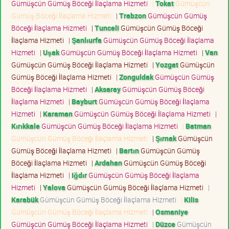
Gümüşcün Gümüş Böceği İlaçlama Hizmeti
|
Tokat
Gümüşcün
Gümüş Böceği İlaçlama Hizmeti
|
Trabzon
Gümüşcün Gümüş
Böceği İlaçlama Hizmeti
|
Tunceli
Gümüşcün Gümüş Böceği
İlaçlama Hizmeti
|
Şanlıurfa
Gümüşcün Gümüş Böceği İlaçlama
Hizmeti
|
Uşak
Gümüşcün Gümüş Böceği İlaçlama Hizmeti
|
Van
Gümüşcün Gümüş Böceği İlaçlama Hizmeti
|
Yozgat
Gümüşcün
Gümüş Böceği İlaçlama Hizmeti
|
Zonguldak
Gümüşcün Gümüş
Böceği İlaçlama Hizmeti
|
Aksaray
Gümüşcün Gümüş Böceği
İlaçlama Hizmeti
|
Bayburt
Gümüşcün Gümüş Böceği İlaçlama
Hizmeti
|
Karaman
Gümüşcün Gümüş Böceği İlaçlama Hizmeti
|
Kırıkkale
Gümüşcün Gümüş Böceği İlaçlama Hizmeti
|
Batman
Gümüşcün Gümüş Böceği İlaçlama Hizmeti
|
Şırnak
Gümüşcün
Gümüş Böceği İlaçlama Hizmeti
|
Bartın
Gümüşcün Gümüş
Böceği İlaçlama Hizmeti
|
Ardahan
Gümüşcün Gümüş Böceği
İlaçlama Hizmeti
|
Iğdır
Gümüşcün Gümüş Böceği İlaçlama
Hizmeti
|
Yalova
Gümüşcün Gümüş Böceği İlaçlama Hizmeti
|
Karabük
Gümüşcün Gümüş Böceği İlaçlama Hizmeti
|
Kilis
Gümüşcün Gümüş Böceği İlaçlama Hizmeti
|
Osmaniye
Gümüşcün Gümüş Böceği İlaçlama Hizmeti
|
Düzce
Gümüşcün