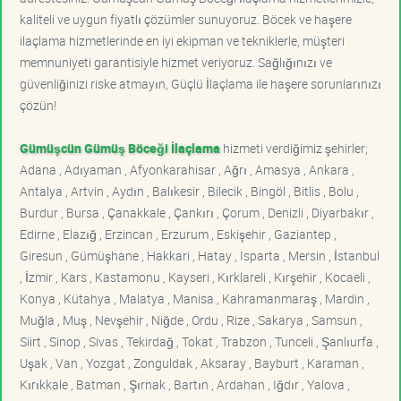
kaliteli ve uygun fiyatlı çözümler sunuyoruz. Böcek ve haşere
ilaçlama hizmetlerinde en iyi ekipman ve tekniklerle, müşteri
memnuniyeti garantisiyle hizmet veriyoruz. Sağlığınızı ve
güvenliğinizi riske atmayın, Güçlü İlaçlama ile haşere sorunlarınızı
çözün!
Gümüşcün Gümüş Böceği İlaçlama
hizmeti verdiğimiz şehirler;
Adana , Adıyaman , Afyonkarahisar , Ağrı , Amasya , Ankara ,
Antalya , Artvin , Aydın , Balıkesir , Bilecik , Bingöl , Bitlis , Bolu ,
Burdur , Bursa , Çanakkale , Çankırı , Çorum , Denizli , Diyarbakır ,
Edirne , Elazığ , Erzincan , Erzurum , Eskişehir , Gaziantep ,
Giresun , Gümüşhane , Hakkari , Hatay , Isparta , Mersin , İstanbul
, İzmir , Kars , Kastamonu , Kayseri , Kırklareli , Kırşehir , Kocaeli ,
Konya , Kütahya , Malatya , Manisa , Kahramanmaraş , Mardin ,
Muğla , Muş , Nevşehir , Niğde , Ordu , Rize , Sakarya , Samsun ,
Siirt , Sinop , Sivas , Tekirdağ , Tokat , Trabzon , Tunceli , Şanlıurfa ,
Uşak , Van , Yozgat , Zonguldak , Aksaray , Bayburt , Karaman ,
Kırıkkale , Batman , Şırnak , Bartın , Ardahan , Iğdır , Yalova ,