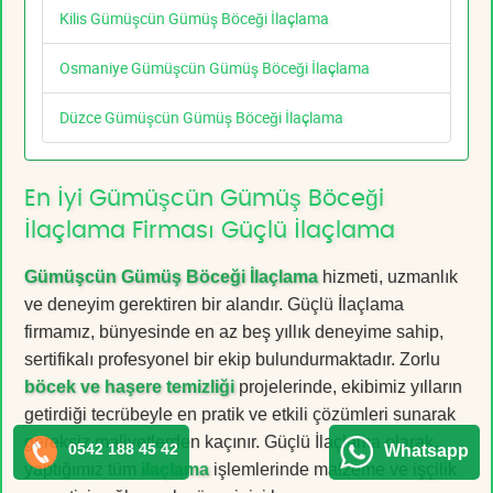
Kilis Gümüşcün Gümüş Böceği İlaçlama
Osmaniye Gümüşcün Gümüş Böceği İlaçlama
Düzce Gümüşcün Gümüş Böceği İlaçlama
En İyi Gümüşcün Gümüş Böceği
İlaçlama Firması Güçlü İlaçlama
Gümüşcün Gümüş Böceği İlaçlama
hizmeti, uzmanlık
ve deneyim gerektiren bir alandır. Güçlü İlaçlama
firmamız, bünyesinde en az beş yıllık deneyime sahip,
sertifikalı profesyonel bir ekip bulundurmaktadır. Zorlu
böcek ve haşere temizliği
projelerinde, ekibimiz yılların
getirdiği tecrübeyle en pratik ve etkili çözümleri sunarak
gereksiz maliyetlerden kaçınır. Güçlü İlaçlama olarak,
0542 188 45 42
Whatsapp
yaptığımız tüm
ilaçlama
işlemlerinde malzeme ve işçilik