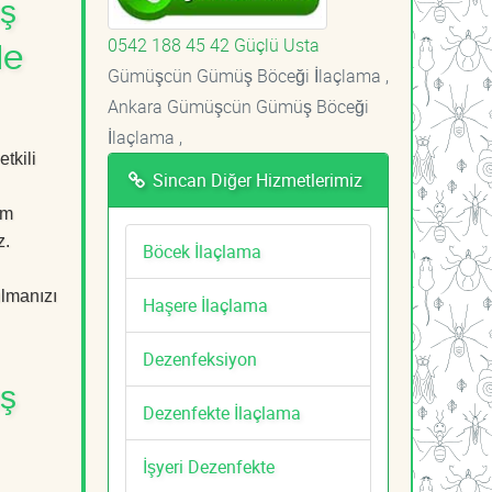
ş
0542 188 45 42 Güçlü Usta
le
Gümüşcün Gümüş Böceği İlaçlama ,
Ankara Gümüşcün Gümüş Böceği
İlaçlama ,
tkili
Sincan Diğer Hizmetlerimiz
em
z.
Böcek İlaçlama
ulmanızı
Haşere İlaçlama
Dezenfeksiyon
ş
Dezenfekte İlaçlama
İşyeri Dezenfekte