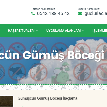
Telefon Numaramız:
Eposta Adresimiz :
0542 188 45 42
gucluilac
HAŞERE TÜRLERİ
UYGULAMA ALANLARI
İŞLEMLE
ün Gümüş Böceği 
Gümüşcün Gümüş Böceği İlaçlama