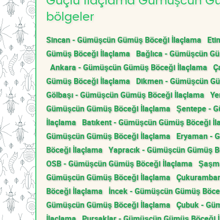
Güçlü İlaçlama Gümüşcün Güm
bölgeler
Sincan - Gümüşcün Gümüş Böceği İlaçlama
Eti
Gümüş Böceği İlaçlama
Bağlıca - Gümüşcün Gü
Ankara - Gümüşcün Gümüş Böceği İlaçlama
Ç
Gümüş Böceği İlaçlama
Dikmen - Gümüşcün Gü
Gölbaşı - Gümüşcün Gümüş Böceği İlaçlama
Ye
Gümüşcün Gümüş Böceği İlaçlama
Şentepe - 
İlaçlama
Batıkent - Gümüşcün Gümüş Böceği İl
Gümüşcün Gümüş Böceği İlaçlama
Eryaman - 
Böceği İlaçlama
Yapracık - Gümüşcün Gümüş Bö
OSB - Gümüşcün Gümüş Böceği İlaçlama
Şaşma
Gümüşcün Gümüş Böceği İlaçlama
Çukurambar
Böceği İlaçlama
İncek - Gümüşcün Gümüş Böceğ
Gümüşcün Gümüş Böceği İlaçlama
Çubuk - Gü
İlaçlama
Pursaklar - Gümüşcün Gümüş Böceği İ