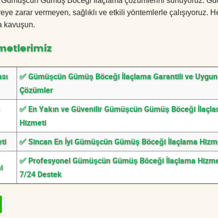
ncan Gümüşcün Gümüş Böceği İlaçlama çözümlerini sunuyoruz. Gü
eye zarar vermeyen, sağlıklı ve etkili yöntemlerle çalışıyoruz.
a kavuşun.
metlerimiz
sı
✅ Gümüşcün Gümüş Böceği İlaçlama Garantili ve Uygun F
Çözümler
✅ En Yakın ve Güvenilir Gümüşcün Gümüş Böceği İlaçl
Hizmeti
ti
✅ Sincan En İyi Gümüşcün Gümüş Böceği İlaçlama Hizm
✅ Profesyonel Gümüşcün Gümüş Böceği İlaçlama Hizmet
i
7/24 Destek