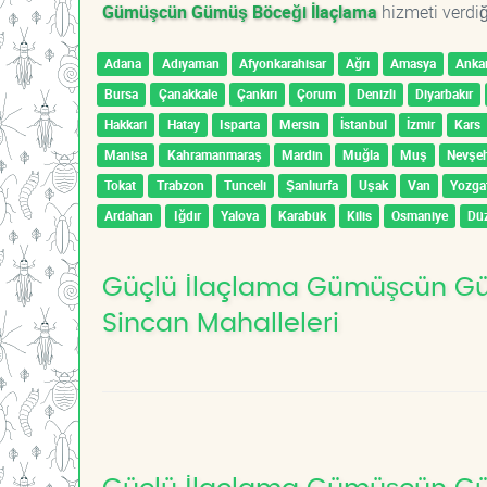
Gümüşcün Gümüş Böceği İlaçlama
hizmeti verdiğ
Adana
Adıyaman
Afyonkarahisar
Ağrı
Amasya
Anka
Bursa
Çanakkale
Çankırı
Çorum
Denizli
Diyarbakır
Hakkari
Hatay
Isparta
Mersin
İstanbul
İzmir
Kars
Manisa
Kahramanmaraş
Mardin
Muğla
Muş
Nevşeh
Tokat
Trabzon
Tunceli
Şanlıurfa
Uşak
Van
Yozga
Ardahan
Iğdır
Yalova
Karabük
Kilis
Osmaniye
Dü
Güçlü İlaçlama Gümüşcün Güm
Sincan Mahalleleri