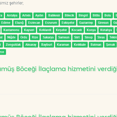
imiz şehirler;
ra
Antalya
Artvin
Aydın
Balıkesir
Bilecik
Bingöl
Bitlis
Bolu
Edirne
Elazığ
Erzincan
Erzurum
Eskişehir
Gaziantep
Giresun
G
Kastamonu
Kayseri
Kırklareli
Kırşehir
Kocaeli
Konya
Kütahya
ir
Niğde
Ordu
Rize
Sakarya
Samsun
Siirt
Sinop
Sivas
Tekir
t
Zonguldak
Aksaray
Bayburt
Karaman
Kırıkkale
Batman
Şırnak
zce
üş Böceği İlaçlama hizmetini verdiğ