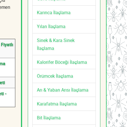
çlü
 Hemen
Karınca İlaçlama
Yılan İlaçlama
Sinek & Kara Sinek
iyatlı
İlaçlama
Kalorifer Böceği İlaçlama
ama
Örümcek İlaçlama
eti
Arı & Yaban Arısı İlaçlama
i -
Karafatma İlaçlama
Bit İlaçlama