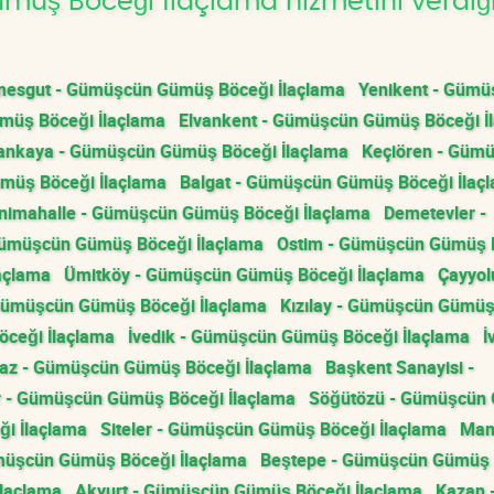
üş Böceği İlaçlama hizmetini verdiğ
mesgut - Gümüşcün Gümüş Böceği İlaçlama
Yenikent - Gümü
müş Böceği İlaçlama
Elvankent - Gümüşcün Gümüş Böceği İ
ankaya - Gümüşcün Gümüş Böceği İlaçlama
Keçiören - Güm
müş Böceği İlaçlama
Balgat - Gümüşcün Gümüş Böceği İlaç
nimahalle - Gümüşcün Gümüş Böceği İlaçlama
Demetevler -
Gümüşcün Gümüş Böceği İlaçlama
Ostim - Gümüşcün Gümüş 
açlama
Ümitköy - Gümüşcün Gümüş Böceği İlaçlama
Çayyol
Gümüşcün Gümüş Böceği İlaçlama
Kızılay - Gümüşcün Gümü
ceği İlaçlama
İvedik - Gümüşcün Gümüş Böceği İlaçlama
İ
z - Gümüşcün Gümüş Böceği İlaçlama
Başkent Sanayisi -
 - Gümüşcün Gümüş Böceği İlaçlama
Söğütözü - Gümüşcün
i İlaçlama
Siteler - Gümüşcün Gümüş Böceği İlaçlama
Mam
müşcün Gümüş Böceği İlaçlama
Beştepe - Gümüşcün Gümüş 
laçlama
Akyurt - Gümüşcün Gümüş Böceği İlaçlama
Kazan 