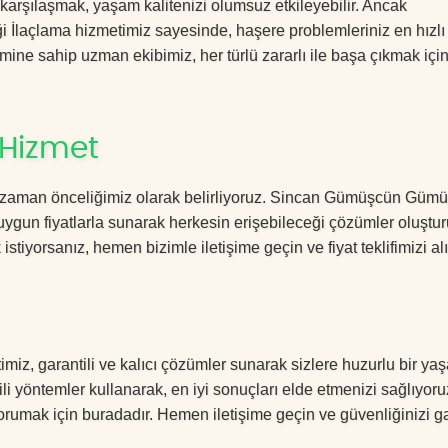
 karşılaşmak, yaşam kalitenizi olumsuz etkileyebilir. Ancak
açlama hizmetimiz sayesinde, haşere problemleriniz en hızlı
yimine sahip uzman ekibimiz, her türlü zararlı ile başa çıkmak için
 Hizmet
r zaman önceliğimiz olarak belirliyoruz. Sincan Gümüşcün Güm
uygun fiyatlarla sunarak herkesin erişebileceği çözümler oluştu
istiyorsanız, hemen bizimle iletişime geçin ve fiyat teklifimizi alı
, garantili ve kalıcı çözümler sunarak sizlere huzurlu bir ya
kili yöntemler kullanarak, en iyi sonuçları elde etmenizi sağlıyoru
korumak için buradadır. Hemen iletişime geçin ve güvenliğinizi g