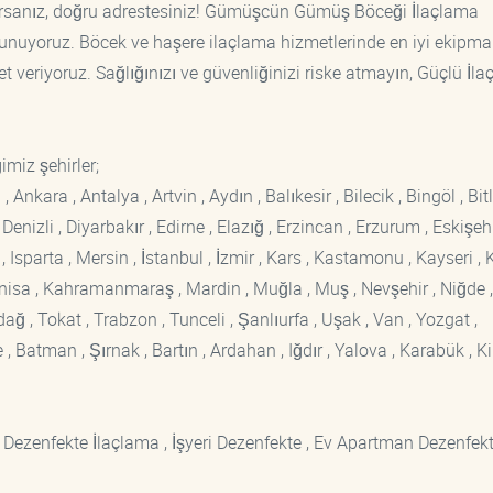
rsanız, doğru adrestesiniz! Gümüşcün Gümüş Böceği İlaçlama
r sunuyoruz. Böcek ve haşere ilaçlama hizmetlerinde en iyi ekipm
t veriyoruz. Sağlığınızı ve güvenliğinizi riske atmayın, Güçlü İl
imiz şehirler;
kara , Antalya , Artvin , Aydın , Balıkesir , Bilecik , Bingöl , Bitli
enizli , Diyarbakır , Edirne , Elazığ , Erzincan , Erzurum , Eskişehi
sparta , Mersin , İstanbul , İzmir , Kars , Kastamonu , Kayseri , K
Manisa , Kahramanmaraş , Mardin , Muğla , Muş , Nevşehir , Niğde ,
rdağ , Tokat , Trabzon , Tunceli , Şanlıurfa , Uşak , Van , Yozgat ,
 Batman , Şırnak , Bartın , Ardahan , Iğdır , Yalova , Karabük , Kil
 Dezenfekte İlaçlama , İşyeri Dezenfekte , Ev Apartman Dezenfekt