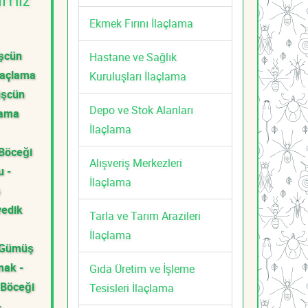
imiz
Ekmek Fırını İlaçlama
şcün
Hastane ve Sağlık
laçlama
Kuruluşları İlaçlama
üşcün
Depo ve Stok Alanları
lama
İlaçlama
Böceği
Alışveriş Merkezleri
u -
İlaçlama
ş
vedik
Tarla ve Tarım Arazileri
İlaçlama
 Gümüş
ak -
Gıda Üretim ve İşleme
Böceği
Tesisleri İlaçlama
-