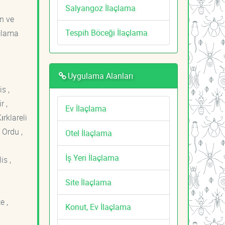
Salyangoz İlaçlama
an ve
Tespih Böceği İlaçlama
açlama
Uygulama Alanları
s ,
r ,
Ev İlaçlama
ırklareli
 Ordu ,
Otel İlaçlama
İş Yeri İlaçlama
is ,
Site İlaçlama
e ,
Konut, Ev İlaçlama