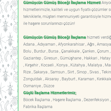
Gümüşcün Gümüş Böceği İlaçlama Hizmeti
Arıyo
hizmetlerimizle, kaliteli ve uygun fiyatlı çözümle
tekniklerle, müşteri memnuniyeti garantisiyle hizme
ile haşere sorunlarınızı çözün!
Gümüşcün Gümüş Böceği İlaçlama
hizmeti verdiğ
Adana , Adıyaman , Afyonkarahisar , Ağrı , Amasya , An
Bolu , Burdur , Bursa , Çanakkale , Çankırı , Çorum , D
Gaziantep , Giresun , Gümüşhane , Hakkari , Hatay , I
, Kırşehir , Kocaeli , Konya , Kütahya , Malatya , 
Rize , Sakarya , Samsun , Siirt , Sinop , Sivas , Teki
Zonguldak , Aksaray , Bayburt , Karaman , Kırıkkale ,
Osmaniye , Düzce
Güçlü İlaçlama Hizmetlerimiz;
Böcek İlaçlama , Haşere İlaçlama , Dezenfeksiyon ,
Fabrika İlaçlama