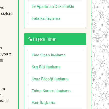
Ev Apartman Dezenfekte
 ve
 sizlere
Fabrika İlaçlama
Haşere Türleri
üş
ruyoruz.
Fare Sıçan İlaçlama
n!
Kuş Biti İlaçlama
Uyuz Böceği İlaçlama
şam
Tahta Kurusu İlaçlama
z.
aranti
Fare İlaçlama