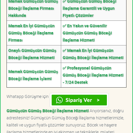
Mamak Gümüşcün Gümüş
✅ Gümüşcün Gümüş Böceği
Böceği İlaçlama Firması
İlaçlama Garantili ve Uygun
Hakkında
Fiyatlı Çözümler
Mamak En İyi Gümüşcün
✅ En Yakın ve Güvenilir
Gümüş Böceği İlaçlama
Gümüşcün Gümüş Böceği
Firması
İlaçlama Hizmeti
Onaylı Gümüşcün Gümüş
✅ Mamak En İyi Gümüşcün
Böceği İlaçlama Hizmeti
Gümüş Böceği İlaçlama Hizmeti
✅ Profesyonel Gümüşcün
Mamak Gümüşcün Gümüş
Gümüş Böceği İlaçlama Hizmeti
Böceği İlaçlama İşlemi
- 7/24 Destek
Whatapp Görüşme için
Gümüşcün Gümüş Böceği İlaçlama Hizmeti
Arıyorsanız, doğru
adrestesiniz! Gümüşcün Gümüş Böceği İlaçlama hizmetlerimizle,
kaliteli ve uygun fiyatlı çözümler sunuyoruz. Böcek ve haşere
ilaçlama hizmetlerinde en iyi ekipman ve tekniklerle, müşteri