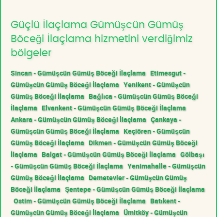
Güçlü İlaçlama Gümüşcün Gümüş
Böceği İlaçlama hizmetini verdiğimiz
bölgeler
Sincan - Gümüşcün Gümüş Böceği İlaçlama
Etimesgut -
Gümüşcün Gümüş Böceği İlaçlama
Yenikent - Gümüşcün
Gümüş Böceği İlaçlama
Bağlıca - Gümüşcün Gümüş Böceği
İlaçlama
Elvankent - Gümüşcün Gümüş Böceği İlaçlama
Ankara - Gümüşcün Gümüş Böceği İlaçlama
Çankaya -
Gümüşcün Gümüş Böceği İlaçlama
Keçiören - Gümüşcün
Gümüş Böceği İlaçlama
Dikmen - Gümüşcün Gümüş Böceği
İlaçlama
Balgat - Gümüşcün Gümüş Böceği İlaçlama
Gölbaşı
- Gümüşcün Gümüş Böceği İlaçlama
Yenimahalle - Gümüşcün
Gümüş Böceği İlaçlama
Demetevler - Gümüşcün Gümüş
Böceği İlaçlama
Şentepe - Gümüşcün Gümüş Böceği İlaçlama
Ostim - Gümüşcün Gümüş Böceği İlaçlama
Batıkent -
Gümüşcün Gümüş Böceği İlaçlama
Ümitköy - Gümüşcün