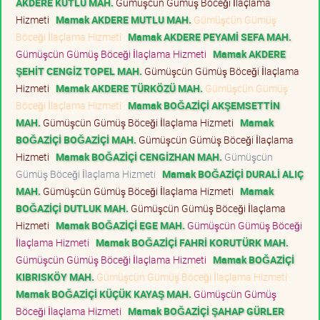
AKDERE KUTLU MAH.
Gümüşcün Gümüş Böceği İlaçlama
Hizmeti
Mamak AKDERE MUTLU MAH.
Gümüşcün Gümüş
Böceği İlaçlama Hizmeti
Mamak AKDERE PEYAMİ SEFA MAH.
Gümüşcün Gümüş Böceği İlaçlama Hizmeti
Mamak AKDERE
ŞEHİT CENGİZ TOPEL MAH.
Gümüşcün Gümüş Böceği İlaçlama
Hizmeti
Mamak AKDERE TÜRKÖZÜ MAH.
Gümüşcün Gümüş
Böceği İlaçlama Hizmeti
Mamak BOĞAZİÇİ AKŞEMSETTİN
MAH.
Gümüşcün Gümüş Böceği İlaçlama Hizmeti
Mamak
BOĞAZİÇİ BOĞAZİÇİ MAH.
Gümüşcün Gümüş Böceği İlaçlama
Hizmeti
Mamak BOĞAZİÇİ CENGİZHAN MAH.
Gümüşcün
Gümüş Böceği İlaçlama Hizmeti
Mamak BOĞAZİÇİ DURALİ ALIÇ
MAH.
Gümüşcün Gümüş Böceği İlaçlama Hizmeti
Mamak
BOĞAZİÇİ DUTLUK MAH.
Gümüşcün Gümüş Böceği İlaçlama
Hizmeti
Mamak BOĞAZİÇİ EGE MAH.
Gümüşcün Gümüş Böceği
İlaçlama Hizmeti
Mamak BOĞAZİÇİ FAHRİ KORUTÜRK MAH.
Gümüşcün Gümüş Böceği İlaçlama Hizmeti
Mamak BOĞAZİÇİ
KIBRISKÖY MAH.
Gümüşcün Gümüş Böceği İlaçlama Hizmeti
Mamak BOĞAZİÇİ KÜÇÜK KAYAŞ MAH.
Gümüşcün Gümüş
Böceği İlaçlama Hizmeti
Mamak BOĞAZİÇİ ŞAHAP GÜRLER