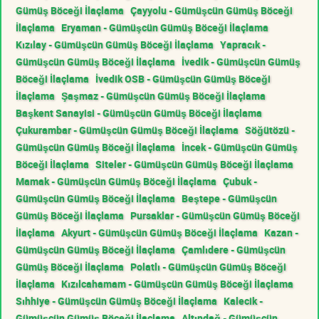
Gümüş Böceği İlaçlama
Çayyolu - Gümüşcün Gümüş Böceği
İlaçlama
Eryaman - Gümüşcün Gümüş Böceği İlaçlama
Kızılay - Gümüşcün Gümüş Böceği İlaçlama
Yapracık -
Gümüşcün Gümüş Böceği İlaçlama
İvedik - Gümüşcün Gümüş
Böceği İlaçlama
İvedik OSB - Gümüşcün Gümüş Böceği
İlaçlama
Şaşmaz - Gümüşcün Gümüş Böceği İlaçlama
Başkent Sanayisi - Gümüşcün Gümüş Böceği İlaçlama
Çukurambar - Gümüşcün Gümüş Böceği İlaçlama
Söğütözü -
Gümüşcün Gümüş Böceği İlaçlama
İncek - Gümüşcün Gümüş
Böceği İlaçlama
Siteler - Gümüşcün Gümüş Böceği İlaçlama
Mamak - Gümüşcün Gümüş Böceği İlaçlama
Çubuk -
Gümüşcün Gümüş Böceği İlaçlama
Beştepe - Gümüşcün
Gümüş Böceği İlaçlama
Pursaklar - Gümüşcün Gümüş Böceği
İlaçlama
Akyurt - Gümüşcün Gümüş Böceği İlaçlama
Kazan -
Gümüşcün Gümüş Böceği İlaçlama
Çamlıdere - Gümüşcün
Gümüş Böceği İlaçlama
Polatlı - Gümüşcün Gümüş Böceği
İlaçlama
Kızılcahamam - Gümüşcün Gümüş Böceği İlaçlama
Sıhhiye - Gümüşcün Gümüş Böceği İlaçlama
Kalecik -
Gümüşcün Gümüş Böceği İlaçlama
Altındağ - Gümüşcün