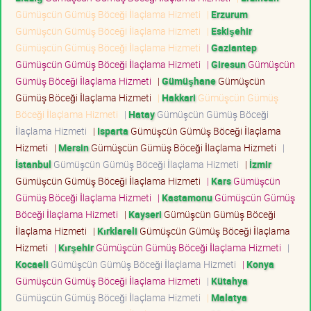
Gümüşcün Gümüş Böceği İlaçlama Hizmeti
|
Erzurum
Gümüşcün Gümüş Böceği İlaçlama Hizmeti
|
Eskişehir
Gümüşcün Gümüş Böceği İlaçlama Hizmeti
|
Gaziantep
Gümüşcün Gümüş Böceği İlaçlama Hizmeti
|
Giresun
Gümüşcün
Gümüş Böceği İlaçlama Hizmeti
|
Gümüşhane
Gümüşcün
Gümüş Böceği İlaçlama Hizmeti
|
Hakkari
Gümüşcün Gümüş
Böceği İlaçlama Hizmeti
|
Hatay
Gümüşcün Gümüş Böceği
İlaçlama Hizmeti
|
Isparta
Gümüşcün Gümüş Böceği İlaçlama
Hizmeti
|
Mersin
Gümüşcün Gümüş Böceği İlaçlama Hizmeti
|
İstanbul
Gümüşcün Gümüş Böceği İlaçlama Hizmeti
|
İzmir
Gümüşcün Gümüş Böceği İlaçlama Hizmeti
|
Kars
Gümüşcün
Gümüş Böceği İlaçlama Hizmeti
|
Kastamonu
Gümüşcün Gümüş
Böceği İlaçlama Hizmeti
|
Kayseri
Gümüşcün Gümüş Böceği
İlaçlama Hizmeti
|
Kırklareli
Gümüşcün Gümüş Böceği İlaçlama
Hizmeti
|
Kırşehir
Gümüşcün Gümüş Böceği İlaçlama Hizmeti
|
Kocaeli
Gümüşcün Gümüş Böceği İlaçlama Hizmeti
|
Konya
Gümüşcün Gümüş Böceği İlaçlama Hizmeti
|
Kütahya
Gümüşcün Gümüş Böceği İlaçlama Hizmeti
|
Malatya