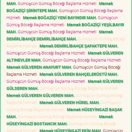
MAH.
Gümüşcün Gümüş Böceği İlaçlama Hizmeti
Mamak
BOĞAZİÇİ ŞİRİNTEPE MAH.
Gümüşcün Gümüş Böceği İlaçlama
Hizmeti
Mamak BOĞAZİÇİ YENİ BAYINDIR MAH.
Gümüşcün
Gümüş Böceği İlaçlama Hizmeti
Mamak BOĞAZİÇİ YEŞİLBAYIR
MAH.
Gümüşcün Gümüş Böceği İlaçlama Hizmeti
Mamak
DEMİRLİBAHÇE DEMİRLİBAHÇE MAH.
Gümüşcün Gümüş Böceği
İlaçlama Hizmeti
Mamak DEMİRLİBAHÇE ŞAFAKTEPE MAH.
Gümüşcün Gümüş Böceği İlaçlama Hizmeti
Mamak GÜLVEREN
ALTINEVLER MAH.
Gümüşcün Gümüş Böceği İlaçlama Hizmeti
Mamak GÜLVEREN ANAYURT MAH.
Gümüşcün Gümüş Böceği
İlaçlama Hizmeti
Mamak GÜLVEREN BAHÇELERÜSTÜ MAH.
Gümüşcün Gümüş Böceği İlaçlama Hizmeti
Mamak GÜLVEREN
GÜLSEREN MAH.
Gümüşcün Gümüş Böceği İlaçlama Hizmeti
Mamak GÜLVEREN GÜLVEREN MAH.
Gümüşcün Gümüş Böceği
İlaçlama Hizmeti
Mamak GÜLVEREN HÜREL MAH.
Gümüşcün
Gümüş Böceği İlaçlama Hizmeti
Mamak HÜSEYİNGAZİ BAŞAK
MAH.
Gümüşcün Gümüş Böceği İlaçlama Hizmeti
Mamak
HÜSEYİNGAZİ BOSTANCIK MAH.
Gümüşcün Gümüş Böceği
İlaçlama Hizmeti
Mamak HÜSEYİNGAZİ EKİN MAH.
Gümüşcün