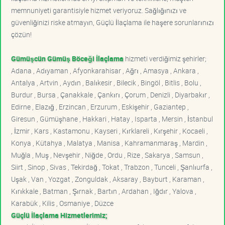
memnuniyeti garantisiyle hizmet veriyoruz. Sağlığınızı ve
güvenliğinizi riske atmayın, Güçlü İlaçlama ile haşere sorunlarınızı
çözün!
Gümüşcün Gümüş Böceği İlaçlama
hizmeti verdiğimiz şehirler;
Adana , Adıyaman , Afyonkarahisar , Ağrı , Amasya , Ankara ,
Antalya , Artvin , Aydın , Balıkesir , Bilecik , Bingöl , Bitlis , Bolu ,
Burdur , Bursa , Çanakkale , Çankırı , Çorum , Denizli , Diyarbakır ,
Edirne , Elazığ , Erzincan , Erzurum , Eskişehir , Gaziantep ,
Giresun , Gümüşhane , Hakkari , Hatay , Isparta , Mersin , İstanbul
, İzmir , Kars , Kastamonu , Kayseri , Kırklareli , Kırşehir , Kocaeli ,
Konya , Kütahya , Malatya , Manisa , Kahramanmaraş , Mardin ,
Muğla , Muş , Nevşehir , Niğde , Ordu , Rize , Sakarya , Samsun ,
Siirt , Sinop , Sivas , Tekirdağ , Tokat , Trabzon , Tunceli , Şanlıurfa ,
Uşak , Van , Yozgat , Zonguldak , Aksaray , Bayburt , Karaman ,
Kırıkkale , Batman , Şırnak , Bartın , Ardahan , Iğdır , Yalova ,
Karabük , Kilis , Osmaniye , Düzce
Güçlü İlaçlama Hizmetlerimiz;