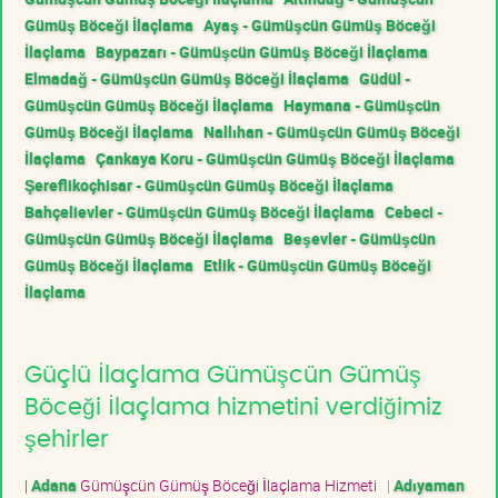
Gümüş Böceği İlaçlama
Ayaş - Gümüşcün Gümüş Böceği
İlaçlama
Baypazarı - Gümüşcün Gümüş Böceği İlaçlama
Elmadağ - Gümüşcün Gümüş Böceği İlaçlama
Güdül -
Gümüşcün Gümüş Böceği İlaçlama
Haymana - Gümüşcün
Gümüş Böceği İlaçlama
Nallıhan - Gümüşcün Gümüş Böceği
İlaçlama
Çankaya Koru - Gümüşcün Gümüş Böceği İlaçlama
Şereflikoçhisar - Gümüşcün Gümüş Böceği İlaçlama
Bahçelievler - Gümüşcün Gümüş Böceği İlaçlama
Cebeci -
Gümüşcün Gümüş Böceği İlaçlama
Beşevler - Gümüşcün
Gümüş Böceği İlaçlama
Etlik - Gümüşcün Gümüş Böceği
İlaçlama
Güçlü İlaçlama Gümüşcün Gümüş
Böceği İlaçlama hizmetini verdiğimiz
şehirler
|
Adana
Gümüşcün Gümüş Böceği İlaçlama Hizmeti
|
Adıyaman