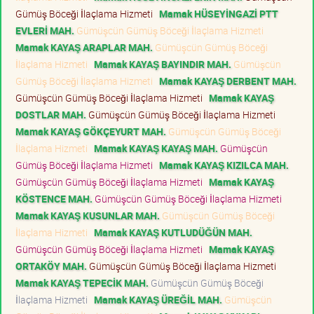
Gümüş Böceği İlaçlama Hizmeti
Mamak HÜSEYİNGAZİ PTT
EVLERİ MAH.
Gümüşcün Gümüş Böceği İlaçlama Hizmeti
Mamak KAYAŞ ARAPLAR MAH.
Gümüşcün Gümüş Böceği
İlaçlama Hizmeti
Mamak KAYAŞ BAYINDIR MAH.
Gümüşcün
Gümüş Böceği İlaçlama Hizmeti
Mamak KAYAŞ DERBENT MAH.
Gümüşcün Gümüş Böceği İlaçlama Hizmeti
Mamak KAYAŞ
DOSTLAR MAH.
Gümüşcün Gümüş Böceği İlaçlama Hizmeti
Mamak KAYAŞ GÖKÇEYURT MAH.
Gümüşcün Gümüş Böceği
İlaçlama Hizmeti
Mamak KAYAŞ KAYAŞ MAH.
Gümüşcün
Gümüş Böceği İlaçlama Hizmeti
Mamak KAYAŞ KIZILCA MAH.
Gümüşcün Gümüş Böceği İlaçlama Hizmeti
Mamak KAYAŞ
KÖSTENCE MAH.
Gümüşcün Gümüş Böceği İlaçlama Hizmeti
Mamak KAYAŞ KUSUNLAR MAH.
Gümüşcün Gümüş Böceği
İlaçlama Hizmeti
Mamak KAYAŞ KUTLUDÜĞÜN MAH.
Gümüşcün Gümüş Böceği İlaçlama Hizmeti
Mamak KAYAŞ
ORTAKÖY MAH.
Gümüşcün Gümüş Böceği İlaçlama Hizmeti
Mamak KAYAŞ TEPECİK MAH.
Gümüşcün Gümüş Böceği
İlaçlama Hizmeti
Mamak KAYAŞ ÜREĞİL MAH.
Gümüşcün