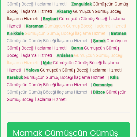
Gümüş Böceği İlaçlama Hizmeti
|
Zonguldak
Gümüşcün Gümüş
Böceği İlaçlama Hizmeti
|
Aksaray
Gümüşcün Gümüş Böceği
İlaçlama Hizmeti
|
Bayburt
Gümüşcün Gümüş Böceği İlaçlama
Hizmeti
|
Karaman
Gümüşcün Gümüş Böceği İlaçlama Hizmeti
|
Kırıkkale
Gümüşcün Gümüş Böceği İlaçlama Hizmeti
|
Batman
Gümüşcün Gümüş Böceği İlaçlama Hizmeti
|
Şırnak
Gümüşcün
Gümüş Böceği İlaçlama Hizmeti
|
Bartın
Gümüşcün Gümüş
Böceği İlaçlama Hizmeti
|
Ardahan
Gümüşcün Gümüş Böceği
İlaçlama Hizmeti
|
Iğdır
Gümüşcün Gümüş Böceği İlaçlama
Hizmeti
|
Yalova
Gümüşcün Gümüş Böceği İlaçlama Hizmeti
|
Karabük
Gümüşcün Gümüş Böceği İlaçlama Hizmeti
|
Kilis
Gümüşcün Gümüş Böceği İlaçlama Hizmeti
|
Osmaniye
Gümüşcün Gümüş Böceği İlaçlama Hizmeti
|
Düzce
Gümüşcün
Gümüş Böceği İlaçlama Hizmeti
Mamak Gümüşcün Gümüş