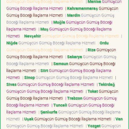
Gümüşcün Gümüş Böceği İlaçlama Hizmeti
|
Manisa
Gümüşcün
Gümüş Böceği İlaçlama Hizmeti
|
Kahramanmaraş
Gümüşcün
Gümüş Böceği İlaçlama Hizmeti
|
Mardin
Gümüşcün Gümüş
Böceği İlaçlama Hizmeti
|
Muğla
Gümüşcün Gümüş Böceği
İlaçlama Hizmeti
|
Muş
Gümüşcün Gümüş Böceği İlaçlama
Hizmeti
|
Nevşehir
Gümüşcün Gümüş Böceği İlaçlama Hizmeti
|
Niğde
Gümüşcün Gümüş Böceği İlaçlama Hizmeti
|
Ordu
Gümüşcün Gümüş Böceği İlaçlama Hizmeti
|
Rize
Gümüşcün
Gümüş Böceği İlaçlama Hizmeti
|
Sakarya
Gümüşcün Gümüş
Böceği İlaçlama Hizmeti
|
Samsun
Gümüşcün Gümüş Böceği
İlaçlama Hizmeti
|
Siirt
Gümüşcün Gümüş Böceği İlaçlama
Hizmeti
|
Sinop
Gümüşcün Gümüş Böceği İlaçlama Hizmeti
|
Sivas
Gümüşcün Gümüş Böceği İlaçlama Hizmeti
|
Tekirdağ
Gümüşcün Gümüş Böceği İlaçlama Hizmeti
|
Tokat
Gümüşcün
Gümüş Böceği İlaçlama Hizmeti
|
Trabzon
Gümüşcün Gümüş
Böceği İlaçlama Hizmeti
|
Tunceli
Gümüşcün Gümüş Böceği
İlaçlama Hizmeti
|
Şanlıurfa
Gümüşcün Gümüş Böceği İlaçlama
Hizmeti
|
Uşak
Gümüşcün Gümüş Böceği İlaçlama Hizmeti
|
Van
Gümüşcün Gümüş Böceği İlaçlama Hizmeti
|
Yozgat
Gümüşcün