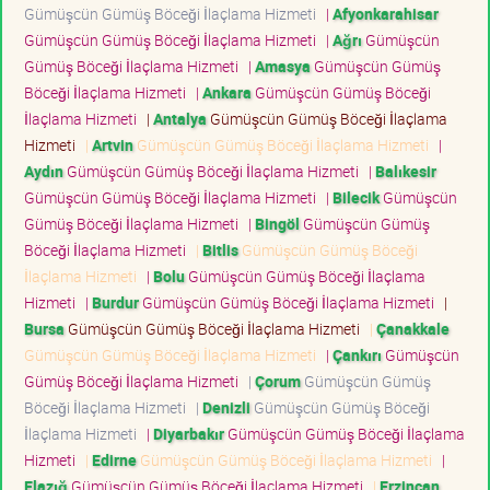
Gümüşcün Gümüş Böceği İlaçlama Hizmeti
|
Afyonkarahisar
Gümüşcün Gümüş Böceği İlaçlama Hizmeti
|
Ağrı
Gümüşcün
Gümüş Böceği İlaçlama Hizmeti
|
Amasya
Gümüşcün Gümüş
Böceği İlaçlama Hizmeti
|
Ankara
Gümüşcün Gümüş Böceği
İlaçlama Hizmeti
|
Antalya
Gümüşcün Gümüş Böceği İlaçlama
Hizmeti
|
Artvin
Gümüşcün Gümüş Böceği İlaçlama Hizmeti
|
Aydın
Gümüşcün Gümüş Böceği İlaçlama Hizmeti
|
Balıkesir
Gümüşcün Gümüş Böceği İlaçlama Hizmeti
|
Bilecik
Gümüşcün
Gümüş Böceği İlaçlama Hizmeti
|
Bingöl
Gümüşcün Gümüş
Böceği İlaçlama Hizmeti
|
Bitlis
Gümüşcün Gümüş Böceği
İlaçlama Hizmeti
|
Bolu
Gümüşcün Gümüş Böceği İlaçlama
Hizmeti
|
Burdur
Gümüşcün Gümüş Böceği İlaçlama Hizmeti
|
Bursa
Gümüşcün Gümüş Böceği İlaçlama Hizmeti
|
Çanakkale
Gümüşcün Gümüş Böceği İlaçlama Hizmeti
|
Çankırı
Gümüşcün
Gümüş Böceği İlaçlama Hizmeti
|
Çorum
Gümüşcün Gümüş
Böceği İlaçlama Hizmeti
|
Denizli
Gümüşcün Gümüş Böceği
İlaçlama Hizmeti
|
Diyarbakır
Gümüşcün Gümüş Böceği İlaçlama
Hizmeti
|
Edirne
Gümüşcün Gümüş Böceği İlaçlama Hizmeti
|
Elazığ
Gümüşcün Gümüş Böceği İlaçlama Hizmeti
|
Erzincan