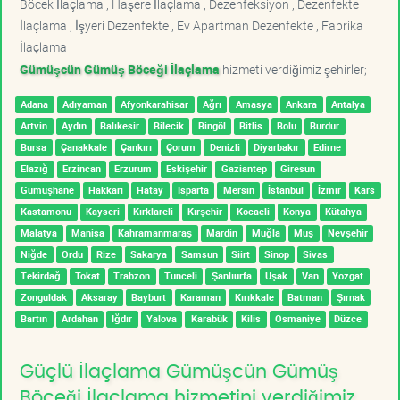
Böcek İlaçlama , Haşere İlaçlama , Dezenfeksiyon , Dezenfekte
İlaçlama , İşyeri Dezenfekte , Ev Apartman Dezenfekte , Fabrika
İlaçlama
Gümüşcün Gümüş Böceği İlaçlama
hizmeti verdiğimiz şehirler;
Adana
Adıyaman
Afyonkarahisar
Ağrı
Amasya
Ankara
Antalya
Artvin
Aydın
Balıkesir
Bilecik
Bingöl
Bitlis
Bolu
Burdur
Bursa
Çanakkale
Çankırı
Çorum
Denizli
Diyarbakır
Edirne
Elazığ
Erzincan
Erzurum
Eskişehir
Gaziantep
Giresun
Gümüşhane
Hakkari
Hatay
Isparta
Mersin
İstanbul
İzmir
Kars
Kastamonu
Kayseri
Kırklareli
Kırşehir
Kocaeli
Konya
Kütahya
Malatya
Manisa
Kahramanmaraş
Mardin
Muğla
Muş
Nevşehir
Niğde
Ordu
Rize
Sakarya
Samsun
Siirt
Sinop
Sivas
Tekirdağ
Tokat
Trabzon
Tunceli
Şanlıurfa
Uşak
Van
Yozgat
Zonguldak
Aksaray
Bayburt
Karaman
Kırıkkale
Batman
Şırnak
Bartın
Ardahan
Iğdır
Yalova
Karabük
Kilis
Osmaniye
Düzce
Güçlü İlaçlama Gümüşcün Gümüş
Böceği İlaçlama hizmetini verdiğimiz