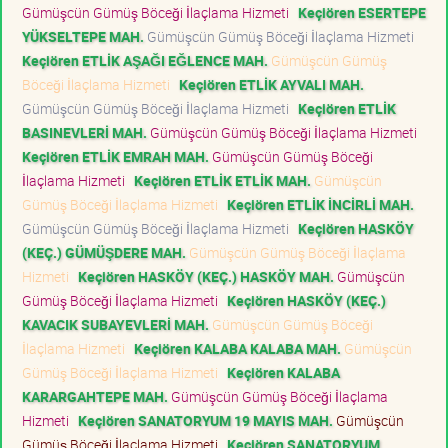
Gümüşcün Gümüş Böceği İlaçlama Hizmeti
Keçiören ESERTEPE
YÜKSELTEPE MAH.
Gümüşcün Gümüş Böceği İlaçlama Hizmeti
Keçiören ETLİK AŞAĞI EĞLENCE MAH.
Gümüşcün Gümüş
Böceği İlaçlama Hizmeti
Keçiören ETLİK AYVALI MAH.
Gümüşcün Gümüş Böceği İlaçlama Hizmeti
Keçiören ETLİK
BASINEVLERİ MAH.
Gümüşcün Gümüş Böceği İlaçlama Hizmeti
Keçiören ETLİK EMRAH MAH.
Gümüşcün Gümüş Böceği
İlaçlama Hizmeti
Keçiören ETLİK ETLİK MAH.
Gümüşcün
Gümüş Böceği İlaçlama Hizmeti
Keçiören ETLİK İNCİRLİ MAH.
Gümüşcün Gümüş Böceği İlaçlama Hizmeti
Keçiören HASKÖY
(KEÇ.) GÜMÜŞDERE MAH.
Gümüşcün Gümüş Böceği İlaçlama
Hizmeti
Keçiören HASKÖY (KEÇ.) HASKÖY MAH.
Gümüşcün
Gümüş Böceği İlaçlama Hizmeti
Keçiören HASKÖY (KEÇ.)
KAVACIK SUBAYEVLERİ MAH.
Gümüşcün Gümüş Böceği
İlaçlama Hizmeti
Keçiören KALABA KALABA MAH.
Gümüşcün
Gümüş Böceği İlaçlama Hizmeti
Keçiören KALABA
KARARGAHTEPE MAH.
Gümüşcün Gümüş Böceği İlaçlama
Hizmeti
Keçiören SANATORYUM 19 MAYIS MAH.
Gümüşcün
Gümüş Böceği İlaçlama Hizmeti
Keçiören SANATORYUM