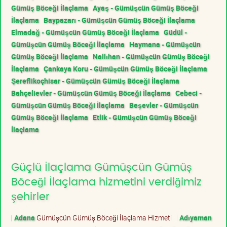
Gümüş Böceği İlaçlama
Ayaş - Gümüşcün Gümüş Böceği
İlaçlama
Baypazarı - Gümüşcün Gümüş Böceği İlaçlama
Elmadağ - Gümüşcün Gümüş Böceği İlaçlama
Güdül -
Gümüşcün Gümüş Böceği İlaçlama
Haymana - Gümüşcün
Gümüş Böceği İlaçlama
Nallıhan - Gümüşcün Gümüş Böceği
İlaçlama
Çankaya Koru - Gümüşcün Gümüş Böceği İlaçlama
Şereflikoçhisar - Gümüşcün Gümüş Böceği İlaçlama
Bahçelievler - Gümüşcün Gümüş Böceği İlaçlama
Cebeci -
Gümüşcün Gümüş Böceği İlaçlama
Beşevler - Gümüşcün
Gümüş Böceği İlaçlama
Etlik - Gümüşcün Gümüş Böceği
İlaçlama
Güçlü İlaçlama Gümüşcün Gümüş
Böceği İlaçlama hizmetini verdiğimiz
şehirler
|
Adana
Gümüşcün Gümüş Böceği İlaçlama Hizmeti
|
Adıyaman