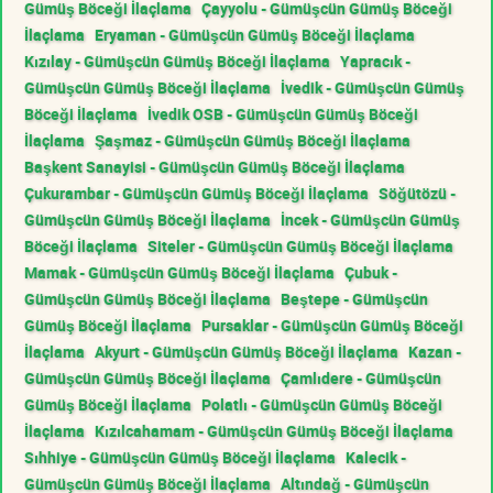
Gümüş Böceği İlaçlama
Çayyolu - Gümüşcün Gümüş Böceği
İlaçlama
Eryaman - Gümüşcün Gümüş Böceği İlaçlama
Kızılay - Gümüşcün Gümüş Böceği İlaçlama
Yapracık -
Gümüşcün Gümüş Böceği İlaçlama
İvedik - Gümüşcün Gümüş
Böceği İlaçlama
İvedik OSB - Gümüşcün Gümüş Böceği
İlaçlama
Şaşmaz - Gümüşcün Gümüş Böceği İlaçlama
Başkent Sanayisi - Gümüşcün Gümüş Böceği İlaçlama
Çukurambar - Gümüşcün Gümüş Böceği İlaçlama
Söğütözü -
Gümüşcün Gümüş Böceği İlaçlama
İncek - Gümüşcün Gümüş
Böceği İlaçlama
Siteler - Gümüşcün Gümüş Böceği İlaçlama
Mamak - Gümüşcün Gümüş Böceği İlaçlama
Çubuk -
Gümüşcün Gümüş Böceği İlaçlama
Beştepe - Gümüşcün
Gümüş Böceği İlaçlama
Pursaklar - Gümüşcün Gümüş Böceği
İlaçlama
Akyurt - Gümüşcün Gümüş Böceği İlaçlama
Kazan -
Gümüşcün Gümüş Böceği İlaçlama
Çamlıdere - Gümüşcün
Gümüş Böceği İlaçlama
Polatlı - Gümüşcün Gümüş Böceği
İlaçlama
Kızılcahamam - Gümüşcün Gümüş Böceği İlaçlama
Sıhhiye - Gümüşcün Gümüş Böceği İlaçlama
Kalecik -
Gümüşcün Gümüş Böceği İlaçlama
Altındağ - Gümüşcün