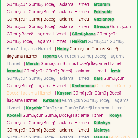
Gümüşcün Gümüş Böceği İlaçlama Hizmeti
|
Erzurum
Gümüşcün Gümüş Böceği İlaçlama Hizmeti
|
Eskişehir
Gümüşcün Gümüş Böceği İlaçlama Hizmeti
|
Gaziantep
Gümüşcün Gümüş Böceği İlaçlama Hizmeti
|
Giresun
Gümüşcün
Gümüş Böceği İlaçlama Hizmeti
|
Gümüşhane
Gümüşcün
Gümüş Böceği İlaçlama Hizmeti
|
Hakkari
Gümüşcün Gümüş
Böceği İlaçlama Hizmeti
|
Hatay
Gümüşcün Gümüş Böceği
İlaçlama Hizmeti
|
Isparta
Gümüşcün Gümüş Böceği İlaçlama
Hizmeti
|
Mersin
Gümüşcün Gümüş Böceği İlaçlama Hizmeti
|
İstanbul
Gümüşcün Gümüş Böceği İlaçlama Hizmeti
|
İzmir
Gümüşcün Gümüş Böceği İlaçlama Hizmeti
|
Kars
Gümüşcün
Gümüş Böceği İlaçlama Hizmeti
|
Kastamonu
Gümüşcün Gümüş
Böceği İlaçlama Hizmeti
|
Kayseri
Gümüşcün Gümüş Böceği
İlaçlama Hizmeti
|
Kırklareli
Gümüşcün Gümüş Böceği İlaçlama
Hizmeti
|
Kırşehir
Gümüşcün Gümüş Böceği İlaçlama Hizmeti
|
Kocaeli
Gümüşcün Gümüş Böceği İlaçlama Hizmeti
|
Konya
Gümüşcün Gümüş Böceği İlaçlama Hizmeti
|
Kütahya
Gümüşcün Gümüş Böceği İlaçlama Hizmeti
|
Malatya
Gümüşcün Gümüş Böceği İlaçlama Hizmeti
|
Manisa
Gümüşcün