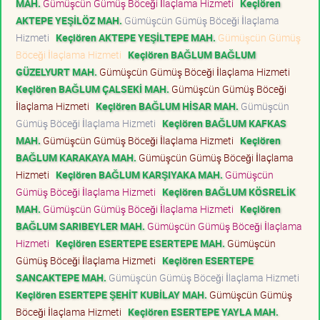
MAH.
Gümüşcün Gümüş Böceği İlaçlama Hizmeti
Keçiören
AKTEPE YEŞİLÖZ MAH.
Gümüşcün Gümüş Böceği İlaçlama
Hizmeti
Keçiören AKTEPE YEŞİLTEPE MAH.
Gümüşcün Gümüş
Böceği İlaçlama Hizmeti
Keçiören BAĞLUM BAĞLUM
GÜZELYURT MAH.
Gümüşcün Gümüş Böceği İlaçlama Hizmeti
Keçiören BAĞLUM ÇALSEKİ MAH.
Gümüşcün Gümüş Böceği
İlaçlama Hizmeti
Keçiören BAĞLUM HİSAR MAH.
Gümüşcün
Gümüş Böceği İlaçlama Hizmeti
Keçiören BAĞLUM KAFKAS
MAH.
Gümüşcün Gümüş Böceği İlaçlama Hizmeti
Keçiören
BAĞLUM KARAKAYA MAH.
Gümüşcün Gümüş Böceği İlaçlama
Hizmeti
Keçiören BAĞLUM KARŞIYAKA MAH.
Gümüşcün
Gümüş Böceği İlaçlama Hizmeti
Keçiören BAĞLUM KÖSRELİK
MAH.
Gümüşcün Gümüş Böceği İlaçlama Hizmeti
Keçiören
BAĞLUM SARIBEYLER MAH.
Gümüşcün Gümüş Böceği İlaçlama
Hizmeti
Keçiören ESERTEPE ESERTEPE MAH.
Gümüşcün
Gümüş Böceği İlaçlama Hizmeti
Keçiören ESERTEPE
SANCAKTEPE MAH.
Gümüşcün Gümüş Böceği İlaçlama Hizmeti
Keçiören ESERTEPE ŞEHİT KUBİLAY MAH.
Gümüşcün Gümüş
Böceği İlaçlama Hizmeti
Keçiören ESERTEPE YAYLA MAH.