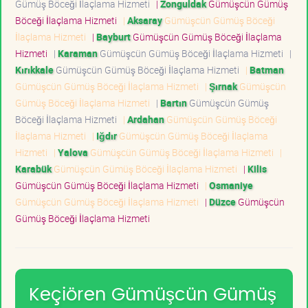
Gümüş Böceği İlaçlama Hizmeti
|
Zonguldak
Gümüşcün Gümüş
Böceği İlaçlama Hizmeti
|
Aksaray
Gümüşcün Gümüş Böceği
İlaçlama Hizmeti
|
Bayburt
Gümüşcün Gümüş Böceği İlaçlama
Hizmeti
|
Karaman
Gümüşcün Gümüş Böceği İlaçlama Hizmeti
|
Kırıkkale
Gümüşcün Gümüş Böceği İlaçlama Hizmeti
|
Batman
Gümüşcün Gümüş Böceği İlaçlama Hizmeti
|
Şırnak
Gümüşcün
Gümüş Böceği İlaçlama Hizmeti
|
Bartın
Gümüşcün Gümüş
Böceği İlaçlama Hizmeti
|
Ardahan
Gümüşcün Gümüş Böceği
İlaçlama Hizmeti
|
Iğdır
Gümüşcün Gümüş Böceği İlaçlama
Hizmeti
|
Yalova
Gümüşcün Gümüş Böceği İlaçlama Hizmeti
|
Karabük
Gümüşcün Gümüş Böceği İlaçlama Hizmeti
|
Kilis
Gümüşcün Gümüş Böceği İlaçlama Hizmeti
|
Osmaniye
Gümüşcün Gümüş Böceği İlaçlama Hizmeti
|
Düzce
Gümüşcün
Gümüş Böceği İlaçlama Hizmeti
Keçiören Gümüşcün Gümüş