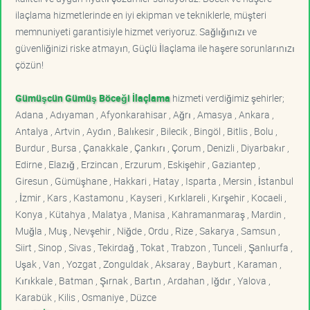
ilaçlama hizmetlerinde en iyi ekipman ve tekniklerle, müşteri
memnuniyeti garantisiyle hizmet veriyoruz. Sağlığınızı ve
güvenliğinizi riske atmayın, Güçlü İlaçlama ile haşere sorunlarınızı
çözün!
Gümüşcün Gümüş Böceği İlaçlama
hizmeti verdiğimiz şehirler;
Adana , Adıyaman , Afyonkarahisar , Ağrı , Amasya , Ankara ,
Antalya , Artvin , Aydın , Balıkesir , Bilecik , Bingöl , Bitlis , Bolu ,
Burdur , Bursa , Çanakkale , Çankırı , Çorum , Denizli , Diyarbakır ,
Edirne , Elazığ , Erzincan , Erzurum , Eskişehir , Gaziantep ,
Giresun , Gümüşhane , Hakkari , Hatay , Isparta , Mersin , İstanbul
, İzmir , Kars , Kastamonu , Kayseri , Kırklareli , Kırşehir , Kocaeli ,
Konya , Kütahya , Malatya , Manisa , Kahramanmaraş , Mardin ,
Muğla , Muş , Nevşehir , Niğde , Ordu , Rize , Sakarya , Samsun ,
Siirt , Sinop , Sivas , Tekirdağ , Tokat , Trabzon , Tunceli , Şanlıurfa ,
Uşak , Van , Yozgat , Zonguldak , Aksaray , Bayburt , Karaman ,
Kırıkkale , Batman , Şırnak , Bartın , Ardahan , Iğdır , Yalova ,
Karabük , Kilis , Osmaniye , Düzce