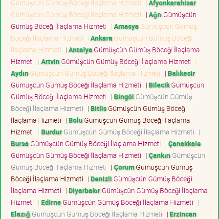
Gümüşcün Gümüş Böceği İlaçlama Hizmeti
|
Afyonkarahisar
Gümüşcün Gümüş Böceği İlaçlama Hizmeti
|
Ağrı
Gümüşcün
Gümüş Böceği İlaçlama Hizmeti
|
Amasya
Gümüşcün Gümüş
Böceği İlaçlama Hizmeti
|
Ankara
Gümüşcün Gümüş Böceği
İlaçlama Hizmeti
|
Antalya
Gümüşcün Gümüş Böceği İlaçlama
Hizmeti
|
Artvin
Gümüşcün Gümüş Böceği İlaçlama Hizmeti
|
Aydın
Gümüşcün Gümüş Böceği İlaçlama Hizmeti
|
Balıkesir
Gümüşcün Gümüş Böceği İlaçlama Hizmeti
|
Bilecik
Gümüşcün
Gümüş Böceği İlaçlama Hizmeti
|
Bingöl
Gümüşcün Gümüş
Böceği İlaçlama Hizmeti
|
Bitlis
Gümüşcün Gümüş Böceği
İlaçlama Hizmeti
|
Bolu
Gümüşcün Gümüş Böceği İlaçlama
Hizmeti
|
Burdur
Gümüşcün Gümüş Böceği İlaçlama Hizmeti
|
Bursa
Gümüşcün Gümüş Böceği İlaçlama Hizmeti
|
Çanakkale
Gümüşcün Gümüş Böceği İlaçlama Hizmeti
|
Çankırı
Gümüşcün
Gümüş Böceği İlaçlama Hizmeti
|
Çorum
Gümüşcün Gümüş
Böceği İlaçlama Hizmeti
|
Denizli
Gümüşcün Gümüş Böceği
İlaçlama Hizmeti
|
Diyarbakır
Gümüşcün Gümüş Böceği İlaçlama
Hizmeti
|
Edirne
Gümüşcün Gümüş Böceği İlaçlama Hizmeti
|
Elazığ
Gümüşcün Gümüş Böceği İlaçlama Hizmeti
|
Erzincan