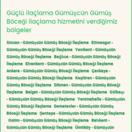
Güçlü İlaçlama Gümüşcün Gümüş
Böceği İlaçlama hizmetini verdiğimiz
bölgeler
Sincan - Gümüşcün Gümüş Böceği İlaçlama
Etimesgut -
Gümüşcün Gümüş Böceği İlaçlama
Yenikent - Gümüşcün
Gümüş Böceği İlaçlama
Bağlıca - Gümüşcün Gümüş Böceği
İlaçlama
Elvankent - Gümüşcün Gümüş Böceği İlaçlama
Ankara - Gümüşcün Gümüş Böceği İlaçlama
Çankaya -
Gümüşcün Gümüş Böceği İlaçlama
Keçiören - Gümüşcün
Gümüş Böceği İlaçlama
Dikmen - Gümüşcün Gümüş Böceği
İlaçlama
Balgat - Gümüşcün Gümüş Böceği İlaçlama
Gölbaşı
- Gümüşcün Gümüş Böceği İlaçlama
Yenimahalle - Gümüşcün
Gümüş Böceği İlaçlama
Demetevler - Gümüşcün Gümüş
Böceği İlaçlama
Şentepe - Gümüşcün Gümüş Böceği İlaçlama
Ostim - Gümüşcün Gümüş Böceği İlaçlama
Batıkent -
Gümüşcün Gümüş Böceği İlaçlama
Ümitköy - Gümüşcün