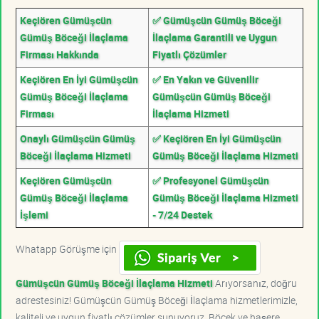
Keçiören Gümüşcün
✅ Gümüşcün Gümüş Böceği
Gümüş Böceği İlaçlama
İlaçlama Garantili ve Uygun
Firması Hakkında
Fiyatlı Çözümler
Keçiören En İyi Gümüşcün
✅ En Yakın ve Güvenilir
Gümüş Böceği İlaçlama
Gümüşcün Gümüş Böceği
Firması
İlaçlama Hizmeti
Onaylı Gümüşcün Gümüş
✅ Keçiören En İyi Gümüşcün
Böceği İlaçlama Hizmeti
Gümüş Böceği İlaçlama Hizmeti
Keçiören Gümüşcün
✅ Profesyonel Gümüşcün
Gümüş Böceği İlaçlama
Gümüş Böceği İlaçlama Hizmeti
İşlemi
- 7/24 Destek
Whatapp Görüşme için
Gümüşcün Gümüş Böceği İlaçlama Hizmeti
Arıyorsanız, doğru
adrestesiniz! Gümüşcün Gümüş Böceği İlaçlama hizmetlerimizle,
kaliteli ve uygun fiyatlı çözümler sunuyoruz. Böcek ve haşere