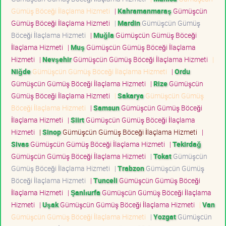
Gümüş Böceği İlaçlama Hizmeti
|
Kahramanmaraş
Gümüşcün
Gümüş Böceği İlaçlama Hizmeti
|
Mardin
Gümüşcün Gümüş
Böceği İlaçlama Hizmeti
|
Muğla
Gümüşcün Gümüş Böceği
İlaçlama Hizmeti
|
Muş
Gümüşcün Gümüş Böceği İlaçlama
Hizmeti
|
Nevşehir
Gümüşcün Gümüş Böceği İlaçlama Hizmeti
|
Niğde
Gümüşcün Gümüş Böceği İlaçlama Hizmeti
|
Ordu
Gümüşcün Gümüş Böceği İlaçlama Hizmeti
|
Rize
Gümüşcün
Gümüş Böceği İlaçlama Hizmeti
|
Sakarya
Gümüşcün Gümüş
Böceği İlaçlama Hizmeti
|
Samsun
Gümüşcün Gümüş Böceği
İlaçlama Hizmeti
|
Siirt
Gümüşcün Gümüş Böceği İlaçlama
Hizmeti
|
Sinop
Gümüşcün Gümüş Böceği İlaçlama Hizmeti
|
Sivas
Gümüşcün Gümüş Böceği İlaçlama Hizmeti
|
Tekirdağ
Gümüşcün Gümüş Böceği İlaçlama Hizmeti
|
Tokat
Gümüşcün
Gümüş Böceği İlaçlama Hizmeti
|
Trabzon
Gümüşcün Gümüş
Böceği İlaçlama Hizmeti
|
Tunceli
Gümüşcün Gümüş Böceği
İlaçlama Hizmeti
|
Şanlıurfa
Gümüşcün Gümüş Böceği İlaçlama
Hizmeti
|
Uşak
Gümüşcün Gümüş Böceği İlaçlama Hizmeti
|
Van
Gümüşcün Gümüş Böceği İlaçlama Hizmeti
|
Yozgat
Gümüşcün