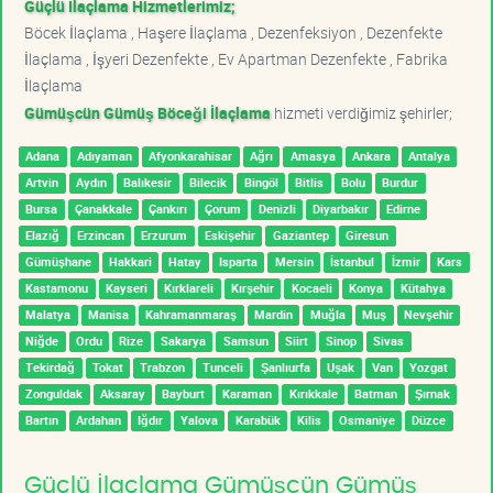
Güçlü İlaçlama Hizmetlerimiz;
Böcek İlaçlama , Haşere İlaçlama , Dezenfeksiyon , Dezenfekte
İlaçlama , İşyeri Dezenfekte , Ev Apartman Dezenfekte , Fabrika
İlaçlama
Gümüşcün Gümüş Böceği İlaçlama
hizmeti verdiğimiz şehirler;
Adana
Adıyaman
Afyonkarahisar
Ağrı
Amasya
Ankara
Antalya
Artvin
Aydın
Balıkesir
Bilecik
Bingöl
Bitlis
Bolu
Burdur
Bursa
Çanakkale
Çankırı
Çorum
Denizli
Diyarbakır
Edirne
Elazığ
Erzincan
Erzurum
Eskişehir
Gaziantep
Giresun
Gümüşhane
Hakkari
Hatay
Isparta
Mersin
İstanbul
İzmir
Kars
Kastamonu
Kayseri
Kırklareli
Kırşehir
Kocaeli
Konya
Kütahya
Malatya
Manisa
Kahramanmaraş
Mardin
Muğla
Muş
Nevşehir
Niğde
Ordu
Rize
Sakarya
Samsun
Siirt
Sinop
Sivas
Tekirdağ
Tokat
Trabzon
Tunceli
Şanlıurfa
Uşak
Van
Yozgat
Zonguldak
Aksaray
Bayburt
Karaman
Kırıkkale
Batman
Şırnak
Bartın
Ardahan
Iğdır
Yalova
Karabük
Kilis
Osmaniye
Düzce
Güçlü İlaçlama Gümüşcün Gümüş