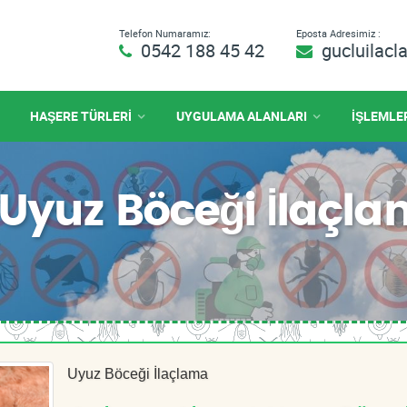
Telefon Numaramız:
Eposta Adresimiz :
0542 188 45 42
gucluilac
HAŞERE TÜRLERİ
UYGULAMA ALANLARI
İŞLEMLE
Uyuz Böceği İlaçl
Uyuz Böceği İlaçlama