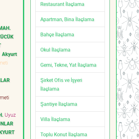
Restaurant İlaçlama
Apartman, Bina İlaçlama
 MAH.
Bahçe İlaçlama
CÜCÜK
T
Okul İlaçlama
i
Akyurt
zmeti
Gemi, Tekne, Yat İlaçlama
Şirket Ofis ve İşyeri
ALAR
İlaçlama
zmeti
Şantiye İlaçlama
H.
Uyuz
Villa İlaçlama
UNLAR
AKYURT
Toplu Konut İlaçlama