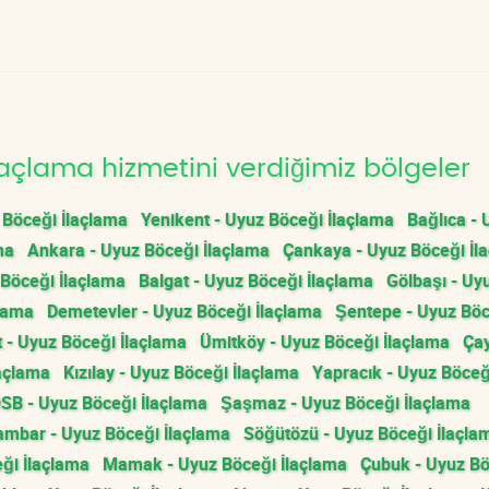
açlama hizmetini verdiğimiz bölgeler
 Böceği İlaçlama
Yenikent - Uyuz Böceği İlaçlama
Bağlıca - 
ma
Ankara - Uyuz Böceği İlaçlama
Çankaya - Uyuz Böceği İl
Böceği İlaçlama
Balgat - Uyuz Böceği İlaçlama
Gölbaşı - Uy
çlama
Demetevler - Uyuz Böceği İlaçlama
Şentepe - Uyuz Bö
t - Uyuz Böceği İlaçlama
Ümitköy - Uyuz Böceği İlaçlama
Çay
açlama
Kızılay - Uyuz Böceği İlaçlama
Yapracık - Uyuz Böceğ
OSB - Uyuz Böceği İlaçlama
Şaşmaz - Uyuz Böceği İlaçlama
mbar - Uyuz Böceği İlaçlama
Söğütözü - Uyuz Böceği İlaçla
eği İlaçlama
Mamak - Uyuz Böceği İlaçlama
Çubuk - Uyuz B