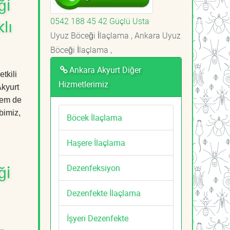
ği
0542 188 45 42 Güçlü Usta
lı
Uyuz Böceği İlaçlama , Ankara Uyuz
Böceği İlaçlama ,
Ankara Akyurt Diğer
tkili
Hizmetlerimiz
Akyurt
hem de
bimiz,
Böcek İlaçlama
Haşere İlaçlama
Dezenfeksiyon
ği
Dezenfekte İlaçlama
İşyeri Dezenfekte