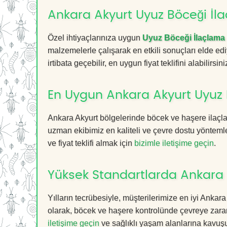
Ankara Akyurt Uyuz Böceği İla
Özel ihtiyaçlarınıza uygun
Uyuz Böceği İlaçlama
malzemelerle çalışarak en etkili sonuçları elde edi
irtibata geçebilir, en uygun fiyat teklifini alabilirsini
En Uygun Ankara Akyurt Uyuz 
Ankara Akyurt bölgelerinde böcek ve haşere ilaçla
uzman ekibimiz en kaliteli ve çevre dostu yöntemle
ve fiyat teklifi almak için
bizimle iletişime geçin
.
Yüksek Standartlarda Ankara 
Yılların tecrübesiyle, müşterilerimize en iyi Ank
olarak, böcek ve haşere kontrolünde çevreye zarar
iletişime geçin
ve sağlıklı yaşam alanlarına kavuş