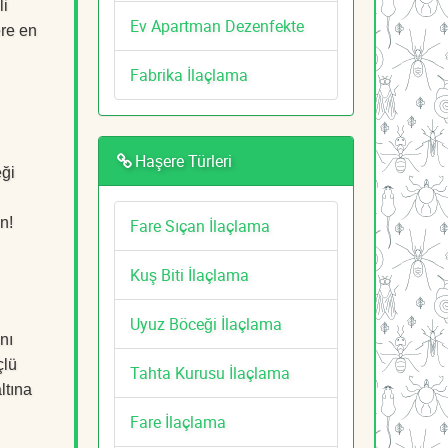
li
Ev Apartman Dezenfekte
ere en
Fabrika İlaçlama
Haşere Türleri
eği
n!
Fare Sıçan İlaçlama
Kuş Biti İlaçlama
Uyuz Böceği İlaçlama
nı
çlü
Tahta Kurusu İlaçlama
ltına
Fare İlaçlama