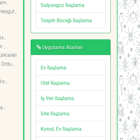
am ,
Salyangoz İlaçlama
mesgut ,
Tespih Böceği İlaçlama
s ,
r ,
Uygulama Alanları
ırklareli
 Ordu ,
Ev İlaçlama
is ,
Otel İlaçlama
İş Yeri İlaçlama
e ,
Site İlaçlama
Konut, Ev İlaçlama