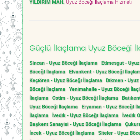
YILDIRIM MAH.
Uyuz Böceği İlaçlama Hizmeti
Güçlü İlaçlama Uyuz Böceği İl
Sincan - Uyuz Böceği İlaçlama
Etimesgut - Uyuz
Böceği İlaçlama
Elvankent - Uyuz Böceği İlaçla
Keçiören - Uyuz Böceği İlaçlama
Dikmen - Uyuz 
Böceği İlaçlama
Yenimahalle - Uyuz Böceği İla
İlaçlama
Ostim - Uyuz Böceği İlaçlama
Batıken
Uyuz Böceği İlaçlama
Eryaman - Uyuz Böceği İl
İlaçlama
İvedik - Uyuz Böceği İlaçlama
İvedik 
Başkent Sanayisi - Uyuz Böceği İlaçlama
Çukura
İncek - Uyuz Böceği İlaçlama
Siteler - Uyuz Böc