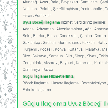
Altındağ , Ayaş , Bala , Beypazarı , Çamlıdere , Ç
Nallıhan , Polatlı , Şereflikoçhisar , Yenimahalle ,
Evren , Pursaklar
Uyuz Böceği İlaçlama
hizmeti verdiğimiz şehirler;
Adana , Adıyaman , Afyonkarahisar , Ağrı , Amasya , An
Bolu , Burdur , Bursa , Çanakkale , Çankırı , Çorum , D
Gaziantep , Giresun , Gümüşhane , Hakkari , Hatay , I
, Kırşehir , Kocaeli , Konya , Kütahya , Malatya , 
Rize , Sakarya , Samsun , Siirt , Sinop , Sivas , Teki
Zonguldak , Aksaray , Bayburt , Karaman , Kırıkkale ,
Osmaniye , Düzce
Güçlü İlaçlama Hizmetlerimiz;
Böcek İlaçlama , Haşere İlaçlama , Dezenfeksiyon ,
Fabrika İlaçlama
Güçlü İlaçlama Uyuz Böceği İl