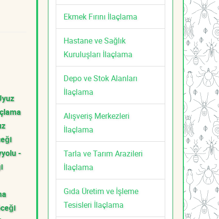
Ekmek Fırını İlaçlama
Hastane ve Sağlık
Kuruluşları İlaçlama
Depo ve Stok Alanları
İlaçlama
Uyuz
açlama
Alışveriş Merkezleri
uz
İlaçlama
ceği
yolu -
Tarla ve Tarım Arazileri
i
İlaçlama
Gıda Üretim ve İşleme
ma
Tesisleri İlaçlama
öceği