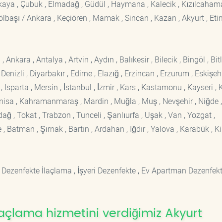
ankaya , Çubuk , Elmadağ , Güdül , Haymana , Kalecik , Kızılcaham
 Gölbaşı / Ankara , Keçiören , Mamak , Sincan , Kazan , Akyurt , Eti
kara , Antalya , Artvin , Aydın , Balıkesir , Bilecik , Bingöl , Bitli
enizli , Diyarbakır , Edirne , Elazığ , Erzincan , Erzurum , Eskişehi
sparta , Mersin , İstanbul , İzmir , Kars , Kastamonu , Kayseri , K
Manisa , Kahramanmaraş , Mardin , Muğla , Muş , Nevşehir , Niğde ,
rdağ , Tokat , Trabzon , Tunceli , Şanlıurfa , Uşak , Van , Yozgat ,
 Batman , Şırnak , Bartın , Ardahan , Iğdır , Yalova , Karabük , Kil
 Dezenfekte İlaçlama , İşyeri Dezenfekte , Ev Apartman Dezenfekt
açlama hizmetini verdiğimiz Akyurt