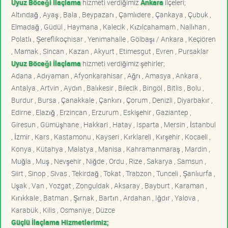
Uyuz Böceği İlaçlama
hizmeti verdiğimiz
Ankara
ilçeleri;
Altındağ , Ayaş , Bala , Beypazarı , Çamlıdere , Çankaya , Çubuk ,
Elmadağ , Güdül , Haymana , Kalecik , Kızılcahamam , Nallıhan ,
Polatlı , Şereflikoçhisar , Yenimahalle , Gölbaşı / Ankara , Keçiören
, Mamak , Sincan , Kazan , Akyurt , Etimesgut , Evren , Pursaklar
Uyuz Böceği İlaçlama
hizmeti verdiğimiz şehirler;
Adana , Adıyaman , Afyonkarahisar , Ağrı , Amasya , Ankara ,
Antalya , Artvin , Aydın , Balıkesir , Bilecik , Bingöl , Bitlis , Bolu ,
Burdur , Bursa , Çanakkale , Çankırı , Çorum , Denizli , Diyarbakır ,
Edirne , Elazığ , Erzincan , Erzurum , Eskişehir , Gaziantep ,
Giresun , Gümüşhane , Hakkari , Hatay , Isparta , Mersin , İstanbul
, İzmir , Kars , Kastamonu , Kayseri , Kırklareli , Kırşehir , Kocaeli ,
Konya , Kütahya , Malatya , Manisa , Kahramanmaraş , Mardin ,
Muğla , Muş , Nevşehir , Niğde , Ordu , Rize , Sakarya , Samsun ,
Siirt , Sinop , Sivas , Tekirdağ , Tokat , Trabzon , Tunceli , Şanlıurfa ,
Uşak , Van , Yozgat , Zonguldak , Aksaray , Bayburt , Karaman ,
Kırıkkale , Batman , Şırnak , Bartın , Ardahan , Iğdır , Yalova ,
Karabük , Kilis , Osmaniye , Düzce
Güçlü İlaçlama Hizmetlerimiz;