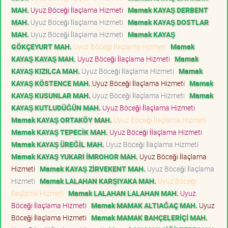
MAH.
Uyuz Böceği İlaçlama Hizmeti
Mamak KAYAŞ DERBENT
MAH.
Uyuz Böceği İlaçlama Hizmeti
Mamak KAYAŞ DOSTLAR
MAH.
Uyuz Böceği İlaçlama Hizmeti
Mamak KAYAŞ
GÖKÇEYURT MAH.
Uyuz Böceği İlaçlama Hizmeti
Mamak
KAYAŞ KAYAŞ MAH.
Uyuz Böceği İlaçlama Hizmeti
Mamak
KAYAŞ KIZILCA MAH.
Uyuz Böceği İlaçlama Hizmeti
Mamak
KAYAŞ KÖSTENCE MAH.
Uyuz Böceği İlaçlama Hizmeti
Mamak
KAYAŞ KUSUNLAR MAH.
Uyuz Böceği İlaçlama Hizmeti
Mamak
KAYAŞ KUTLUDÜĞÜN MAH.
Uyuz Böceği İlaçlama Hizmeti
Mamak KAYAŞ ORTAKÖY MAH.
Uyuz Böceği İlaçlama Hizmeti
Mamak KAYAŞ TEPECİK MAH.
Uyuz Böceği İlaçlama Hizmeti
Mamak KAYAŞ ÜREĞİL MAH.
Uyuz Böceği İlaçlama Hizmeti
Mamak KAYAŞ YUKARI İMROHOR MAH.
Uyuz Böceği İlaçlama
Hizmeti
Mamak KAYAŞ ZİRVEKENT MAH.
Uyuz Böceği İlaçlama
Hizmeti
Mamak LALAHAN KARŞIYAKA MAH.
Uyuz Böceği
İlaçlama Hizmeti
Mamak LALAHAN LALAHAN MAH.
Uyuz
Böceği İlaçlama Hizmeti
Mamak MAMAK ALTIAĞAÇ MAH.
Uyuz
Böceği İlaçlama Hizmeti
Mamak MAMAK BAHÇELERİÇİ MAH.