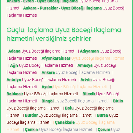
Ankara - Evren - Uyuz Böceği İlaçlama
Uyuz Böceği İlaçlama
Hizmeti
Ankara - Pursaklar - Uyuz Böceği İlaçlama
Uyuz Böceği
İlaçlama Hizmeti
Güçlü İlaçlama Uyuz Böceği İlaçlama
hizmetini verdiğimiz şehirler
|
Adana
Uyuz Böceği İlaçlama Hizmeti
|
Adıyaman
Uyuz Böceği
İlaçlama Hizmeti
|
Afyonkarahisar
Uyuz Böceği İlaçlama Hizmeti
|
Ağrı
Uyuz Böceği İlaçlama Hizmeti
|
Amasya
Uyuz Böceği
İlaçlama Hizmeti
|
Ankara
Uyuz Böceği İlaçlama Hizmeti
|
Antalya
Uyuz Böceği İlaçlama Hizmeti
|
Artvin
Uyuz Böceği
İlaçlama Hizmeti
|
Aydın
Uyuz Böceği İlaçlama Hizmeti
|
Balıkesir
Uyuz Böceği İlaçlama Hizmeti
|
Bilecik
Uyuz Böceği
İlaçlama Hizmeti
|
Bingöl
Uyuz Böceği İlaçlama Hizmeti
|
Bitlis
Uyuz Böceği İlaçlama Hizmeti
|
Bolu
Uyuz Böceği İlaçlama
Hizmeti
|
Burdur
Uyuz Böceği İlaçlama Hizmeti
|
Bursa
Uyuz
Böceği İlaçlama Hizmeti
|
Çanakkale
Uyuz Böceği İlaçlama
Hizmeti
|
Çankırı
Uyuz Böceği İlaçlama Hizmeti
|
Çorum
Uyuz