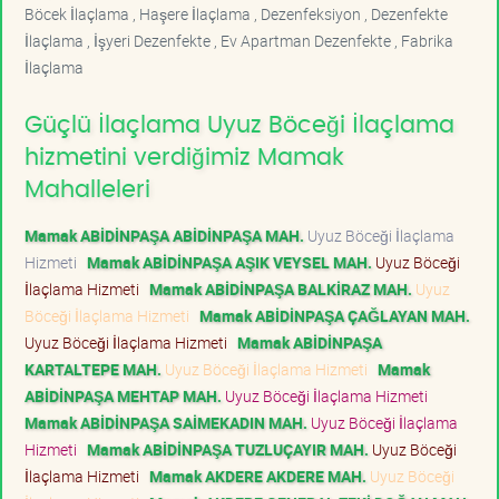
Böcek İlaçlama , Haşere İlaçlama , Dezenfeksiyon , Dezenfekte
İlaçlama , İşyeri Dezenfekte , Ev Apartman Dezenfekte , Fabrika
İlaçlama
Güçlü İlaçlama Uyuz Böceği İlaçlama
hizmetini verdiğimiz Mamak
Mahalleleri
Mamak ABİDİNPAŞA ABİDİNPAŞA MAH.
Uyuz Böceği İlaçlama
Hizmeti
Mamak ABİDİNPAŞA AŞIK VEYSEL MAH.
Uyuz Böceği
İlaçlama Hizmeti
Mamak ABİDİNPAŞA BALKİRAZ MAH.
Uyuz
Böceği İlaçlama Hizmeti
Mamak ABİDİNPAŞA ÇAĞLAYAN MAH.
Uyuz Böceği İlaçlama Hizmeti
Mamak ABİDİNPAŞA
KARTALTEPE MAH.
Uyuz Böceği İlaçlama Hizmeti
Mamak
ABİDİNPAŞA MEHTAP MAH.
Uyuz Böceği İlaçlama Hizmeti
Mamak ABİDİNPAŞA SAİMEKADIN MAH.
Uyuz Böceği İlaçlama
Hizmeti
Mamak ABİDİNPAŞA TUZLUÇAYIR MAH.
Uyuz Böceği
İlaçlama Hizmeti
Mamak AKDERE AKDERE MAH.
Uyuz Böceği