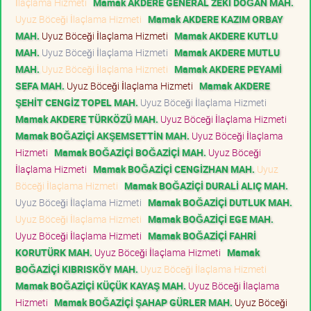
İlaçlama Hizmeti
Mamak AKDERE GENERAL ZEKİ DOĞAN MAH.
Uyuz Böceği İlaçlama Hizmeti
Mamak AKDERE KAZIM ORBAY
MAH.
Uyuz Böceği İlaçlama Hizmeti
Mamak AKDERE KUTLU
MAH.
Uyuz Böceği İlaçlama Hizmeti
Mamak AKDERE MUTLU
MAH.
Uyuz Böceği İlaçlama Hizmeti
Mamak AKDERE PEYAMİ
SEFA MAH.
Uyuz Böceği İlaçlama Hizmeti
Mamak AKDERE
ŞEHİT CENGİZ TOPEL MAH.
Uyuz Böceği İlaçlama Hizmeti
Mamak AKDERE TÜRKÖZÜ MAH.
Uyuz Böceği İlaçlama Hizmeti
Mamak BOĞAZİÇİ AKŞEMSETTİN MAH.
Uyuz Böceği İlaçlama
Hizmeti
Mamak BOĞAZİÇİ BOĞAZİÇİ MAH.
Uyuz Böceği
İlaçlama Hizmeti
Mamak BOĞAZİÇİ CENGİZHAN MAH.
Uyuz
Böceği İlaçlama Hizmeti
Mamak BOĞAZİÇİ DURALİ ALIÇ MAH.
Uyuz Böceği İlaçlama Hizmeti
Mamak BOĞAZİÇİ DUTLUK MAH.
Uyuz Böceği İlaçlama Hizmeti
Mamak BOĞAZİÇİ EGE MAH.
Uyuz Böceği İlaçlama Hizmeti
Mamak BOĞAZİÇİ FAHRİ
KORUTÜRK MAH.
Uyuz Böceği İlaçlama Hizmeti
Mamak
BOĞAZİÇİ KIBRISKÖY MAH.
Uyuz Böceği İlaçlama Hizmeti
Mamak BOĞAZİÇİ KÜÇÜK KAYAŞ MAH.
Uyuz Böceği İlaçlama
Hizmeti
Mamak BOĞAZİÇİ ŞAHAP GÜRLER MAH.
Uyuz Böceği