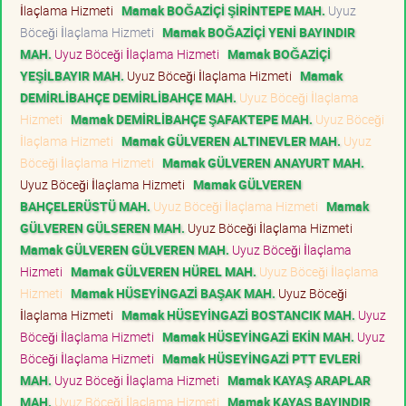
İlaçlama Hizmeti
Mamak BOĞAZİÇİ ŞİRİNTEPE MAH.
Uyuz
Böceği İlaçlama Hizmeti
Mamak BOĞAZİÇİ YENİ BAYINDIR
MAH.
Uyuz Böceği İlaçlama Hizmeti
Mamak BOĞAZİÇİ
YEŞİLBAYIR MAH.
Uyuz Böceği İlaçlama Hizmeti
Mamak
DEMİRLİBAHÇE DEMİRLİBAHÇE MAH.
Uyuz Böceği İlaçlama
Hizmeti
Mamak DEMİRLİBAHÇE ŞAFAKTEPE MAH.
Uyuz Böceği
İlaçlama Hizmeti
Mamak GÜLVEREN ALTINEVLER MAH.
Uyuz
Böceği İlaçlama Hizmeti
Mamak GÜLVEREN ANAYURT MAH.
Uyuz Böceği İlaçlama Hizmeti
Mamak GÜLVEREN
BAHÇELERÜSTÜ MAH.
Uyuz Böceği İlaçlama Hizmeti
Mamak
GÜLVEREN GÜLSEREN MAH.
Uyuz Böceği İlaçlama Hizmeti
Mamak GÜLVEREN GÜLVEREN MAH.
Uyuz Böceği İlaçlama
Hizmeti
Mamak GÜLVEREN HÜREL MAH.
Uyuz Böceği İlaçlama
Hizmeti
Mamak HÜSEYİNGAZİ BAŞAK MAH.
Uyuz Böceği
İlaçlama Hizmeti
Mamak HÜSEYİNGAZİ BOSTANCIK MAH.
Uyuz
Böceği İlaçlama Hizmeti
Mamak HÜSEYİNGAZİ EKİN MAH.
Uyuz
Böceği İlaçlama Hizmeti
Mamak HÜSEYİNGAZİ PTT EVLERİ
MAH.
Uyuz Böceği İlaçlama Hizmeti
Mamak KAYAŞ ARAPLAR
MAH.
Uyuz Böceği İlaçlama Hizmeti
Mamak KAYAŞ BAYINDIR