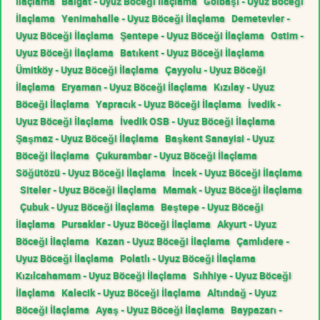
İlaçlama
Balgat - Uyuz Böceği İlaçlama
Gölbaşı - Uyuz Böceği
İlaçlama
Yenimahalle - Uyuz Böceği İlaçlama
Demetevler -
Uyuz Böceği İlaçlama
Şentepe - Uyuz Böceği İlaçlama
Ostim -
Uyuz Böceği İlaçlama
Batıkent - Uyuz Böceği İlaçlama
Ümitköy - Uyuz Böceği İlaçlama
Çayyolu - Uyuz Böceği
İlaçlama
Eryaman - Uyuz Böceği İlaçlama
Kızılay - Uyuz
Böceği İlaçlama
Yapracık - Uyuz Böceği İlaçlama
İvedik -
Uyuz Böceği İlaçlama
İvedik OSB - Uyuz Böceği İlaçlama
Şaşmaz - Uyuz Böceği İlaçlama
Başkent Sanayisi - Uyuz
Böceği İlaçlama
Çukurambar - Uyuz Böceği İlaçlama
Söğütözü - Uyuz Böceği İlaçlama
İncek - Uyuz Böceği İlaçlama
Siteler - Uyuz Böceği İlaçlama
Mamak - Uyuz Böceği İlaçlama
Çubuk - Uyuz Böceği İlaçlama
Beştepe - Uyuz Böceği
İlaçlama
Pursaklar - Uyuz Böceği İlaçlama
Akyurt - Uyuz
Böceği İlaçlama
Kazan - Uyuz Böceği İlaçlama
Çamlıdere -
Uyuz Böceği İlaçlama
Polatlı - Uyuz Böceği İlaçlama
Kızılcahamam - Uyuz Böceği İlaçlama
Sıhhiye - Uyuz Böceği
İlaçlama
Kalecik - Uyuz Böceği İlaçlama
Altındağ - Uyuz
Böceği İlaçlama
Ayaş - Uyuz Böceği İlaçlama
Baypazarı -