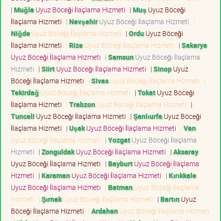
|
Muğla
Uyuz Böceği İlaçlama Hizmeti
|
Muş
Uyuz Böceği
İlaçlama Hizmeti
|
Nevşehir
Uyuz Böceği İlaçlama Hizmeti
|
Niğde
Uyuz Böceği İlaçlama Hizmeti
|
Ordu
Uyuz Böceği
İlaçlama Hizmeti
|
Rize
Uyuz Böceği İlaçlama Hizmeti
|
Sakarya
Uyuz Böceği İlaçlama Hizmeti
|
Samsun
Uyuz Böceği İlaçlama
Hizmeti
|
Siirt
Uyuz Böceği İlaçlama Hizmeti
|
Sinop
Uyuz
Böceği İlaçlama Hizmeti
|
Sivas
Uyuz Böceği İlaçlama Hizmeti
|
Tekirdağ
Uyuz Böceği İlaçlama Hizmeti
|
Tokat
Uyuz Böceği
İlaçlama Hizmeti
|
Trabzon
Uyuz Böceği İlaçlama Hizmeti
|
Tunceli
Uyuz Böceği İlaçlama Hizmeti
|
Şanlıurfa
Uyuz Böceği
İlaçlama Hizmeti
|
Uşak
Uyuz Böceği İlaçlama Hizmeti
|
Van
Uyuz Böceği İlaçlama Hizmeti
|
Yozgat
Uyuz Böceği İlaçlama
Hizmeti
|
Zonguldak
Uyuz Böceği İlaçlama Hizmeti
|
Aksaray
Uyuz Böceği İlaçlama Hizmeti
|
Bayburt
Uyuz Böceği İlaçlama
Hizmeti
|
Karaman
Uyuz Böceği İlaçlama Hizmeti
|
Kırıkkale
Uyuz Böceği İlaçlama Hizmeti
|
Batman
Uyuz Böceği İlaçlama
Hizmeti
|
Şırnak
Uyuz Böceği İlaçlama Hizmeti
|
Bartın
Uyuz
Böceği İlaçlama Hizmeti
|
Ardahan
Uyuz Böceği İlaçlama Hizmeti