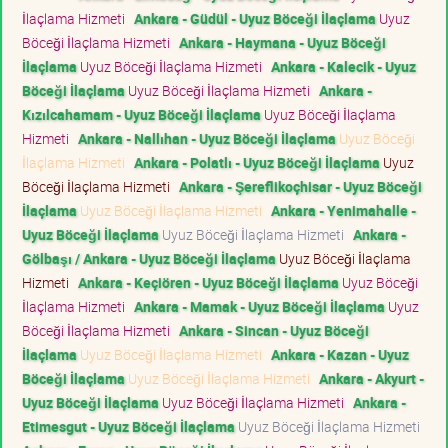
İlaçlama Hizmeti
Ankara - Güdül - Uyuz Böceği İlaçlama
Uyuz
Böceği İlaçlama Hizmeti
Ankara - Haymana - Uyuz Böceği
İlaçlama
Uyuz Böceği İlaçlama Hizmeti
Ankara - Kalecik - Uyuz
Böceği İlaçlama
Uyuz Böceği İlaçlama Hizmeti
Ankara -
Kızılcahamam - Uyuz Böceği İlaçlama
Uyuz Böceği İlaçlama
Hizmeti
Ankara - Nallıhan - Uyuz Böceği İlaçlama
Uyuz Böceği
İlaçlama Hizmeti
Ankara - Polatlı - Uyuz Böceği İlaçlama
Uyuz
Böceği İlaçlama Hizmeti
Ankara - Şereflikoçhisar - Uyuz Böceği
İlaçlama
Uyuz Böceği İlaçlama Hizmeti
Ankara - Yenimahalle -
Uyuz Böceği İlaçlama
Uyuz Böceği İlaçlama Hizmeti
Ankara -
Gölbaşı / Ankara - Uyuz Böceği İlaçlama
Uyuz Böceği İlaçlama
Hizmeti
Ankara - Keçiören - Uyuz Böceği İlaçlama
Uyuz Böceği
İlaçlama Hizmeti
Ankara - Mamak - Uyuz Böceği İlaçlama
Uyuz
Böceği İlaçlama Hizmeti
Ankara - Sincan - Uyuz Böceği
İlaçlama
Uyuz Böceği İlaçlama Hizmeti
Ankara - Kazan - Uyuz
Böceği İlaçlama
Uyuz Böceği İlaçlama Hizmeti
Ankara - Akyurt -
Uyuz Böceği İlaçlama
Uyuz Böceği İlaçlama Hizmeti
Ankara -
Etimesgut - Uyuz Böceği İlaçlama
Uyuz Böceği İlaçlama Hizmeti