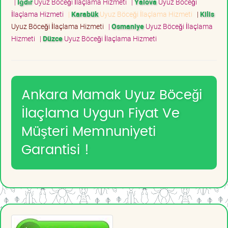
|
Iğdır
Uyuz Böceği İlaçlama Hizmeti
|
Yalova
Uyuz Böceği
İlaçlama Hizmeti
|
Karabük
Uyuz Böceği İlaçlama Hizmeti
|
Kilis
Uyuz Böceği İlaçlama Hizmeti
|
Osmaniye
Uyuz Böceği İlaçlama
Hizmeti
|
Düzce
Uyuz Böceği İlaçlama Hizmeti
Ankara Mamak Uyuz Böceği
İlaçlama Uygun Fiyat Ve
Müşteri Memnuniyeti
Garantisi !