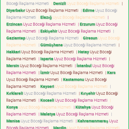
Böceği İlaçlama Hizmeti
|
Denizli
Uyuz Böceği İlaçlama Hizmeti
|
Diyarbakır
Uyuz Böceği İlaçlama Hizmeti
|
Edirne
Uyuz Böceği
İlaçlama Hizmeti
|
Elazığ
Uyuz Böceği İlaçlama Hizmeti
|
Erzincan
Uyuz Böceği İlaçlama Hizmeti
|
Erzurum
Uyuz Böceği
İlaçlama Hizmeti
|
Eskişehir
Uyuz Böceği İlaçlama Hizmeti
|
Gaziantep
Uyuz Böceği İlaçlama Hizmeti
|
Giresun
Uyuz Böceği
İlaçlama Hizmeti
|
Gümüşhane
Uyuz Böceği İlaçlama Hizmeti
|
Hakkari
Uyuz Böceği İlaçlama Hizmeti
|
Hatay
Uyuz Böceği
İlaçlama Hizmeti
|
Isparta
Uyuz Böceği İlaçlama Hizmeti
|
Mersin
Uyuz Böceği İlaçlama Hizmeti
|
İstanbul
Uyuz Böceği
İlaçlama Hizmeti
|
İzmir
Uyuz Böceği İlaçlama Hizmeti
|
Kars
Uyuz Böceği İlaçlama Hizmeti
|
Kastamonu
Uyuz Böceği
İlaçlama Hizmeti
|
Kayseri
Uyuz Böceği İlaçlama Hizmeti
|
Kırklareli
Uyuz Böceği İlaçlama Hizmeti
|
Kırşehir
Uyuz Böceği
İlaçlama Hizmeti
|
Kocaeli
Uyuz Böceği İlaçlama Hizmeti
|
Konya
Uyuz Böceği İlaçlama Hizmeti
|
Kütahya
Uyuz Böceği
İlaçlama Hizmeti
|
Malatya
Uyuz Böceği İlaçlama Hizmeti
|
Manisa
Uyuz Böceği İlaçlama Hizmeti
|
Kahramanmaraş
Uyuz
Böceği İlaçlama Hizmeti
|
Mardin
Uyuz Böceği İlaçlama Hizmeti