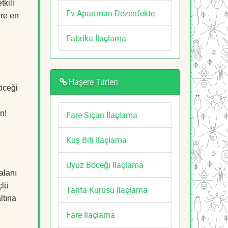
kili
Ev Apartman Dezenfekte
ere en
Fabrika İlaçlama
Haşere Türleri
öceği
n!
Fare Sıçan İlaçlama
Kuş Biti İlaçlama
Uyuz Böceği İlaçlama
alanı
çlü
Tahta Kurusu İlaçlama
ltına
Fare İlaçlama