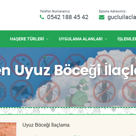
Telefon Numaramız:
Eposta Adresimiz :
0542 188 45 42
gucluilac
HAŞERE TÜRLERİ
UYGULAMA ALANLARI
İŞLEMLE
n Uyuz Böceği İla
Uyuz Böceği İlaçlama