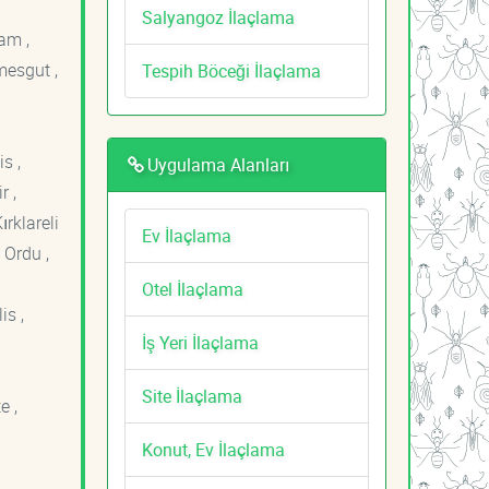
Salyangoz İlaçlama
am ,
mesgut ,
Tespih Böceği İlaçlama
s ,
Uygulama Alanları
r ,
ırklareli
Ev İlaçlama
 Ordu ,
Otel İlaçlama
is ,
İş Yeri İlaçlama
Site İlaçlama
e ,
Konut, Ev İlaçlama