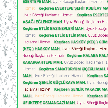
ESERTEPE MAH.
Uyuz Böceği İlaçlama Hizmeti
Hizmeti
Keçiören ESERTEPE ŞEHİT KUBİLAY M
Uyuz Böceği İlaçlama Hizmeti
Keçiören ESERTE
AŞAĞI EĞLENCE MAH.
Uyuz Böceği İlaçlama Hi
Keçiören ETLİK BASINEVLERİ MAH.
Uyuz Böceği 
Hizmeti
Keçiören ETLİK ETLİK MAH.
Uyuz Böceğ
İlaçlama Hizmeti
Keçiören HASKÖY (KEÇ.) GÜ
(KEÇ.) HASKÖY MAH.
Uyuz Böceği İlaçlama Hiz
Böceği İlaçlama Hizmeti
Keçiören KALABA KAL
KARARGAHTEPE MAH.
Uyuz Böceği İlaçlama Hi
Hizmeti
Keçiören SANATORYUM ÇİÇEKLİ MAH.
U
MAH.
Uyuz Böceği İlaçlama Hizmeti
Keçiören 
Keçiören ŞENLİK GÜÇLÜKAYA MAH.
Uyuz Böceği
İlaçlama Hizmeti
Keçiören ŞENLİK YAKACIK MA
MAH.
Uyuz Böceği İlaçlama Hizmeti
Keçiören 
UFUKTEPE OSMANGAZİ MAH.
Uyuz Böceği İlaç