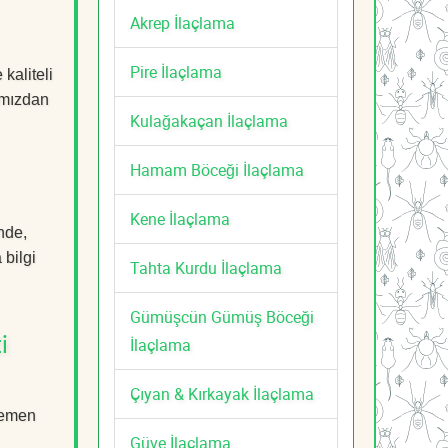
Akrep İlaçlama
Pire İlaçlama
kaliteli
mızdan
Kulağakaçan İlaçlama
Hamam Böceği İlaçlama
Kene İlaçlama
nde,
 bilgi
Tahta Kurdu İlaçlama
Gümüşcün Gümüş Böceği
İlaçlama
i
Çıyan & Kırkayak İlaçlama
 Hemen
Güve İlaçlama