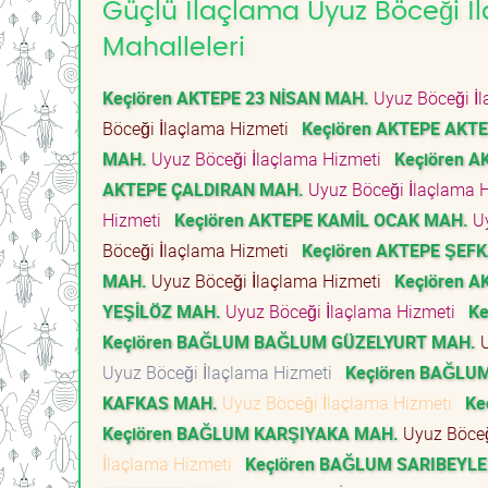
Güçlü İlaçlama Uyuz Böceği İl
Mahalleleri
Keçiören AKTEPE 23 NİSAN MAH.
Uyuz Böceği İ
Böceği İlaçlama Hizmeti
Keçiören AKTEPE AKT
MAH.
Uyuz Böceği İlaçlama Hizmeti
Keçiören 
AKTEPE ÇALDIRAN MAH.
Uyuz Böceği İlaçlama 
Hizmeti
Keçiören AKTEPE KAMİL OCAK MAH.
Uy
Böceği İlaçlama Hizmeti
Keçiören AKTEPE ŞEF
MAH.
Uyuz Böceği İlaçlama Hizmeti
Keçiören 
YEŞİLÖZ MAH.
Uyuz Böceği İlaçlama Hizmeti
Ke
Keçiören BAĞLUM BAĞLUM GÜZELYURT MAH.
U
Uyuz Böceği İlaçlama Hizmeti
Keçiören BAĞLU
KAFKAS MAH.
Uyuz Böceği İlaçlama Hizmeti
Ke
Keçiören BAĞLUM KARŞIYAKA MAH.
Uyuz Böceğ
İlaçlama Hizmeti
Keçiören BAĞLUM SARIBEYL