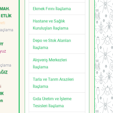
Ekmek Fırını İlaçlama
 MAH.
 ETLİK
Hastane ve Sağlık
meti
Kuruluşları İlaçlama
laçlama
Depo ve Stok Alanları
ÖY
İlaçlama
yuz
Alışveriş Merkezleri
açlama
İlaçlama
AĞIZ
Tarla ve Tarım Arazileri
İlaçlama
i
RK
Gıda Üretim ve İşleme
en
Tesisleri İlaçlama