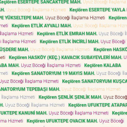
Keçiören ESERTEPE SANCAKTEPE MAH.
Uyuz Böceği İlaçlama
AH.
Uyuz Böceği İlaçlama Hizmeti
Keçiören ESERTEPE YAYLA
PE YÜKSELTEPE MAH.
Uyuz Böceği İlaçlama Hizmeti
Keçiören
zmeti
Keçiören ETLİK AYVALI MAH.
Uyuz Böceği İlaçlama Hiz
İlaçlama Hizmeti
Keçiören ETLİK EMRAH MAH.
Uyuz Böceği İ
i İlaçlama Hizmeti
Keçiören ETLİK İNCİRLİ MAH.
Uyuz Böceği
MÜŞDERE MAH.
Uyuz Böceği İlaçlama Hizmeti
Keçiören HASK
meti
Keçiören HASKÖY (KEÇ.) KAVACIK SUBAYEVLERİ MAH.
U
ABA MAH.
Uyuz Böceği İlaçlama Hizmeti
Keçiören KALABA
zmeti
Keçiören SANATORYUM 19 MAYIS MAH.
Uyuz Böceği İl
yuz Böceği İlaçlama Hizmeti
Keçiören SANATORYUM KUŞC
SANATORYUM TEPEBAŞI MAH.
Uyuz Böceği İlaçlama Hizmeti
 İlaçlama Hizmeti
Keçiören ŞENLİK ŞENLİK MAH.
Uyuz Böceğ
H.
Uyuz Böceği İlaçlama Hizmeti
Keçiören UFUKTEPE ATAPA
UFUKTEPE KANUNİ MAH.
Uyuz Böceği İlaçlama Hizmeti
Keçiör
lama Hizmeti
Keçiören UFUKTEPE OVACIK MAH.
Uyuz Böceği