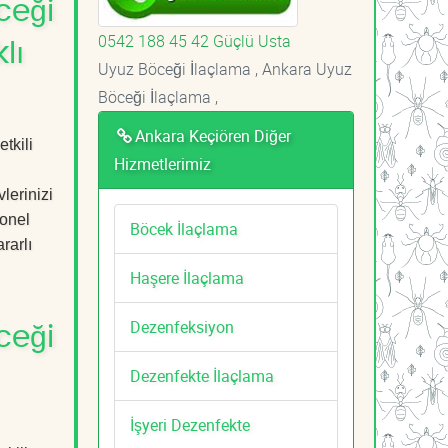
ceği
0542 188 45 42 Güçlü Usta
lı
Uyuz Böceği İlaçlama , Ankara Uyuz
Böceği İlaçlama ,
Ankara Keçiören Diğer
tkili
Hizmetlerimiz
lerinizi
yonel
Böcek İlaçlama
rarlı
Haşere İlaçlama
Dezenfeksiyon
ceği
Dezenfekte İlaçlama
İşyeri Dezenfekte