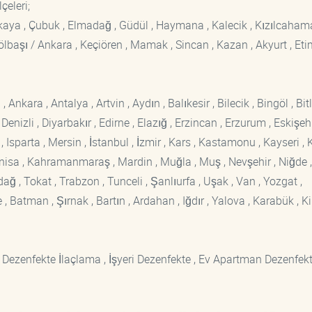
lçeleri;
ankaya , Çubuk , Elmadağ , Güdül , Haymana , Kalecik , Kızılcaham
 Gölbaşı / Ankara , Keçiören , Mamak , Sincan , Kazan , Akyurt , Eti
kara , Antalya , Artvin , Aydın , Balıkesir , Bilecik , Bingöl , Bitli
enizli , Diyarbakır , Edirne , Elazığ , Erzincan , Erzurum , Eskişehi
sparta , Mersin , İstanbul , İzmir , Kars , Kastamonu , Kayseri , K
Manisa , Kahramanmaraş , Mardin , Muğla , Muş , Nevşehir , Niğde ,
rdağ , Tokat , Trabzon , Tunceli , Şanlıurfa , Uşak , Van , Yozgat ,
 Batman , Şırnak , Bartın , Ardahan , Iğdır , Yalova , Karabük , Kil
 Dezenfekte İlaçlama , İşyeri Dezenfekte , Ev Apartman Dezenfekt