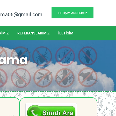
İLETİŞİM ADRESİMİZ
lama06@gmail.com
RİMİZ
REFERANSLARIMIZ
İLETİŞİM
çlama