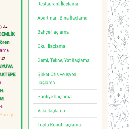
Restaurant İlaçlama
Apartman, Bina İlaçlama
yuz
Bahçe İlaçlama
DEMLİK
iören
Okul İlaçlama
lama
uz
Gemi, Tekne, Yat İlaçlama
ENYUVA
Şirket Ofis ve İşyeri
 AKTEPE
İlaçlama
ti
H.
Şantiye İlaçlama
UM
eti
Villa İlaçlama
Böceği
Toplu Konut İlaçlama