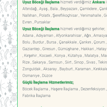
Uyuz Böceği İlaçlama
hizmeti verdiğimiz
Ankara
i
Altındağ , Ayaş , Bala , Beypazarı , Çamlıdere , Ç
Nallıhan , Polatlı , Şereflikoçhisar , Yenimahalle ,
Evren , Pursaklar
Uyuz Böceği İlaçlama
hizmeti verdiğimiz şehirler;
Adana , Adıyaman , Afyonkarahisar , Ağrı , Amasya , An
Bolu , Burdur , Bursa , Çanakkale , Çankırı , Çorum , D
Gaziantep , Giresun , Gümüşhane , Hakkari , Hatay , I
, Kırşehir , Kocaeli , Konya , Kütahya , Malatya , 
Rize , Sakarya , Samsun , Siirt , Sinop , Sivas , Teki
Zonguldak , Aksaray , Bayburt , Karaman , Kırıkkale ,
Osmaniye , Düzce
Güçlü İlaçlama Hizmetlerimiz;
Böcek İlaçlama , Haşere İlaçlama , Dezenfeksiyon ,
Fabrika İlaçlama