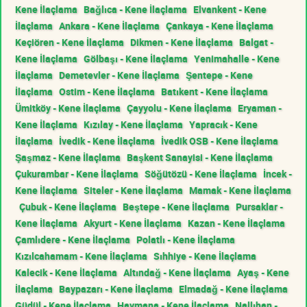
Kene İlaçlama
Bağlıca - Kene İlaçlama
Elvankent - Kene
İlaçlama
Ankara - Kene İlaçlama
Çankaya - Kene İlaçlama
Keçiören - Kene İlaçlama
Dikmen - Kene İlaçlama
Balgat -
Kene İlaçlama
Gölbaşı - Kene İlaçlama
Yenimahalle - Kene
İlaçlama
Demetevler - Kene İlaçlama
Şentepe - Kene
İlaçlama
Ostim - Kene İlaçlama
Batıkent - Kene İlaçlama
Ümitköy - Kene İlaçlama
Çayyolu - Kene İlaçlama
Eryaman -
Kene İlaçlama
Kızılay - Kene İlaçlama
Yapracık - Kene
İlaçlama
İvedik - Kene İlaçlama
İvedik OSB - Kene İlaçlama
Şaşmaz - Kene İlaçlama
Başkent Sanayisi - Kene İlaçlama
Çukurambar - Kene İlaçlama
Söğütözü - Kene İlaçlama
İncek -
Kene İlaçlama
Siteler - Kene İlaçlama
Mamak - Kene İlaçlama
Çubuk - Kene İlaçlama
Beştepe - Kene İlaçlama
Pursaklar -
Kene İlaçlama
Akyurt - Kene İlaçlama
Kazan - Kene İlaçlama
Çamlıdere - Kene İlaçlama
Polatlı - Kene İlaçlama
Kızılcahamam - Kene İlaçlama
Sıhhiye - Kene İlaçlama
Kalecik - Kene İlaçlama
Altındağ - Kene İlaçlama
Ayaş - Kene
İlaçlama
Baypazarı - Kene İlaçlama
Elmadağ - Kene İlaçlama
Güdül - Kene İlaçlama
Haymana - Kene İlaçlama
Nallıhan -