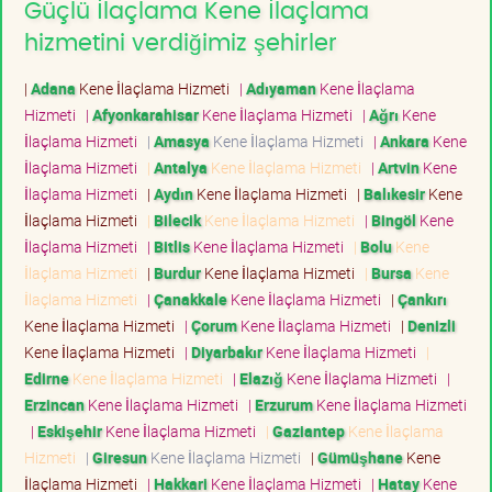
Güçlü İlaçlama Kene İlaçlama
hizmetini verdiğimiz şehirler
|
Adana
Kene İlaçlama Hizmeti
|
Adıyaman
Kene İlaçlama
Hizmeti
|
Afyonkarahisar
Kene İlaçlama Hizmeti
|
Ağrı
Kene
İlaçlama Hizmeti
|
Amasya
Kene İlaçlama Hizmeti
|
Ankara
Kene
İlaçlama Hizmeti
|
Antalya
Kene İlaçlama Hizmeti
|
Artvin
Kene
İlaçlama Hizmeti
|
Aydın
Kene İlaçlama Hizmeti
|
Balıkesir
Kene
İlaçlama Hizmeti
|
Bilecik
Kene İlaçlama Hizmeti
|
Bingöl
Kene
İlaçlama Hizmeti
|
Bitlis
Kene İlaçlama Hizmeti
|
Bolu
Kene
İlaçlama Hizmeti
|
Burdur
Kene İlaçlama Hizmeti
|
Bursa
Kene
İlaçlama Hizmeti
|
Çanakkale
Kene İlaçlama Hizmeti
|
Çankırı
Kene İlaçlama Hizmeti
|
Çorum
Kene İlaçlama Hizmeti
|
Denizli
Kene İlaçlama Hizmeti
|
Diyarbakır
Kene İlaçlama Hizmeti
|
Edirne
Kene İlaçlama Hizmeti
|
Elazığ
Kene İlaçlama Hizmeti
|
Erzincan
Kene İlaçlama Hizmeti
|
Erzurum
Kene İlaçlama Hizmeti
|
Eskişehir
Kene İlaçlama Hizmeti
|
Gaziantep
Kene İlaçlama
Hizmeti
|
Giresun
Kene İlaçlama Hizmeti
|
Gümüşhane
Kene
İlaçlama Hizmeti
|
Hakkari
Kene İlaçlama Hizmeti
|
Hatay
Kene