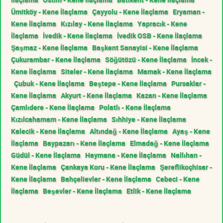
Ümitköy - Kene İlaçlama
Çayyolu - Kene İlaçlama
Eryaman -
Kene İlaçlama
Kızılay - Kene İlaçlama
Yapracık - Kene
İlaçlama
İvedik - Kene İlaçlama
İvedik OSB - Kene İlaçlama
Şaşmaz - Kene İlaçlama
Başkent Sanayisi - Kene İlaçlama
Çukurambar - Kene İlaçlama
Söğütözü - Kene İlaçlama
İncek -
Kene İlaçlama
Siteler - Kene İlaçlama
Mamak - Kene İlaçlama
Çubuk - Kene İlaçlama
Beştepe - Kene İlaçlama
Pursaklar -
Kene İlaçlama
Akyurt - Kene İlaçlama
Kazan - Kene İlaçlama
Çamlıdere - Kene İlaçlama
Polatlı - Kene İlaçlama
Kızılcahamam - Kene İlaçlama
Sıhhiye - Kene İlaçlama
Kalecik - Kene İlaçlama
Altındağ - Kene İlaçlama
Ayaş - Kene
İlaçlama
Baypazarı - Kene İlaçlama
Elmadağ - Kene İlaçlama
Güdül - Kene İlaçlama
Haymana - Kene İlaçlama
Nallıhan -
Kene İlaçlama
Çankaya Koru - Kene İlaçlama
Şereflikoçhisar -
Kene İlaçlama
Bahçelievler - Kene İlaçlama
Cebeci - Kene
İlaçlama
Beşevler - Kene İlaçlama
Etlik - Kene İlaçlama