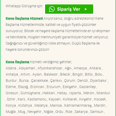
Whatapp Görüşme için
Kene İlaçlama Hizmeti
Arıyorsanız, doğru adrestesiniz! Kene
İlaçlama hizmetlerimizle, kaliteli ve uygun fiyatlı çözümler
sunuyoruz. Böcek ve haşere ilaçlama hizmetlerinde en iyi ekipman
ve tekniklerle, müşteri memnuniyeti garantisiyle hizmet veriyoruz.
Sağlığınızı ve güvenliğinizi riske atmayın, Güçlü İlaçlama ile
haşere sorunlarınızı çözün!
Kene İlaçlama
hizmeti verdiğimiz şehirler;
Adana , Adıyaman , Afyonkarahisar , Ağrı , Amasya , Ankara ,
Antalya , Artvin , Aydın , Balıkesir , Bilecik , Bingöl , Bitlis , Bolu ,
Burdur , Bursa , Çanakkale , Çankırı , Çorum , Denizli , Diyarbakır ,
Edirne , Elazığ , Erzincan , Erzurum , Eskişehir , Gaziantep ,
Giresun , Gümüşhane , Hakkari , Hatay , Isparta , Mersin , İstanbul
, İzmir , Kars , Kastamonu , Kayseri , Kırklareli , Kırşehir , Kocaeli ,
Konya , Kütahya , Malatya , Manisa , Kahramanmaraş , Mardin ,
Muğla , Muş , Nevşehir , Niğde , Ordu , Rize , Sakarya , Samsun ,