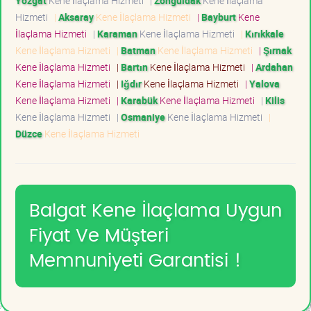
Yozgat
Kene İlaçlama Hizmeti
|
Zonguldak
Kene İlaçlama
Hizmeti
|
Aksaray
Kene İlaçlama Hizmeti
|
Bayburt
Kene
İlaçlama Hizmeti
|
Karaman
Kene İlaçlama Hizmeti
|
Kırıkkale
Kene İlaçlama Hizmeti
|
Batman
Kene İlaçlama Hizmeti
|
Şırnak
Kene İlaçlama Hizmeti
|
Bartın
Kene İlaçlama Hizmeti
|
Ardahan
Kene İlaçlama Hizmeti
|
Iğdır
Kene İlaçlama Hizmeti
|
Yalova
Kene İlaçlama Hizmeti
|
Karabük
Kene İlaçlama Hizmeti
|
Kilis
Kene İlaçlama Hizmeti
|
Osmaniye
Kene İlaçlama Hizmeti
|
Düzce
Kene İlaçlama Hizmeti
Balgat Kene İlaçlama Uygun
Fiyat Ve Müşteri
Memnuniyeti Garantisi !