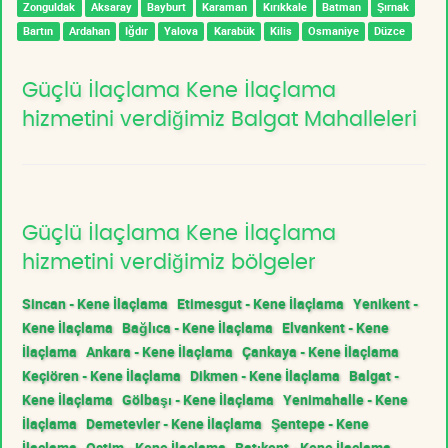
Zonguldak
Aksaray
Bayburt
Karaman
Kırıkkale
Batman
Şırnak
Bartın
Ardahan
Iğdır
Yalova
Karabük
Kilis
Osmaniye
Düzce
Güçlü İlaçlama Kene İlaçlama
hizmetini verdiğimiz Balgat Mahalleleri
Güçlü İlaçlama Kene İlaçlama
hizmetini verdiğimiz bölgeler
Sincan - Kene İlaçlama
Etimesgut - Kene İlaçlama
Yenikent -
Kene İlaçlama
Bağlıca - Kene İlaçlama
Elvankent - Kene
İlaçlama
Ankara - Kene İlaçlama
Çankaya - Kene İlaçlama
Keçiören - Kene İlaçlama
Dikmen - Kene İlaçlama
Balgat -
Kene İlaçlama
Gölbaşı - Kene İlaçlama
Yenimahalle - Kene
İlaçlama
Demetevler - Kene İlaçlama
Şentepe - Kene
İlaçlama
Ostim - Kene İlaçlama
Batıkent - Kene İlaçlama