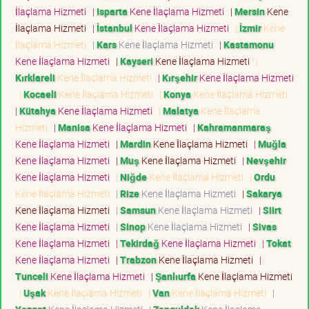
İlaçlama Hizmeti
|
Isparta
Kene İlaçlama Hizmeti
|
Mersin
Kene
İlaçlama Hizmeti
|
İstanbul
Kene İlaçlama Hizmeti
|
İzmir
Kene
İlaçlama Hizmeti
|
Kars
Kene İlaçlama Hizmeti
|
Kastamonu
Kene İlaçlama Hizmeti
|
Kayseri
Kene İlaçlama Hizmeti
|
Kırklareli
Kene İlaçlama Hizmeti
|
Kırşehir
Kene İlaçlama Hizmeti
|
Kocaeli
Kene İlaçlama Hizmeti
|
Konya
Kene İlaçlama Hizmeti
|
Kütahya
Kene İlaçlama Hizmeti
|
Malatya
Kene İlaçlama
Hizmeti
|
Manisa
Kene İlaçlama Hizmeti
|
Kahramanmaraş
Kene İlaçlama Hizmeti
|
Mardin
Kene İlaçlama Hizmeti
|
Muğla
Kene İlaçlama Hizmeti
|
Muş
Kene İlaçlama Hizmeti
|
Nevşehir
Kene İlaçlama Hizmeti
|
Niğde
Kene İlaçlama Hizmeti
|
Ordu
Kene İlaçlama Hizmeti
|
Rize
Kene İlaçlama Hizmeti
|
Sakarya
Kene İlaçlama Hizmeti
|
Samsun
Kene İlaçlama Hizmeti
|
Siirt
Kene İlaçlama Hizmeti
|
Sinop
Kene İlaçlama Hizmeti
|
Sivas
Kene İlaçlama Hizmeti
|
Tekirdağ
Kene İlaçlama Hizmeti
|
Tokat
Kene İlaçlama Hizmeti
|
Trabzon
Kene İlaçlama Hizmeti
|
Tunceli
Kene İlaçlama Hizmeti
|
Şanlıurfa
Kene İlaçlama Hizmeti
|
Uşak
Kene İlaçlama Hizmeti
|
Van
Kene İlaçlama Hizmeti
|