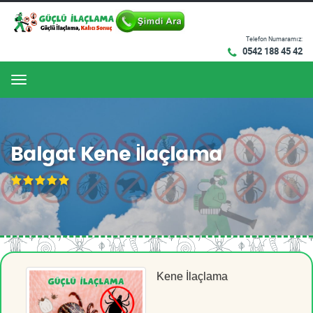
Telefon Numaramız:
0542 188 45 42
Menu
Balgat Kene İlaçlama
Kene İlaçlama