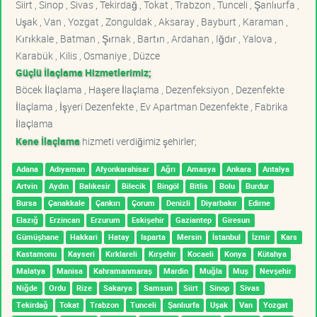
Siirt , Sinop , Sivas , Tekirdağ , Tokat , Trabzon , Tunceli , Şanlıurfa ,
Uşak , Van , Yozgat , Zonguldak , Aksaray , Bayburt , Karaman ,
Kırıkkale , Batman , Şırnak , Bartın , Ardahan , Iğdır , Yalova ,
Karabük , Kilis , Osmaniye , Düzce
Güçlü İlaçlama Hizmetlerimiz;
Böcek İlaçlama , Haşere İlaçlama , Dezenfeksiyon , Dezenfekte
İlaçlama , İşyeri Dezenfekte , Ev Apartman Dezenfekte , Fabrika
İlaçlama
Kene İlaçlama
hizmeti verdiğimiz şehirler;
Adana
Adıyaman
Afyonkarahisar
Ağrı
Amasya
Ankara
Antalya
Artvin
Aydın
Balıkesir
Bilecik
Bingöl
Bitlis
Bolu
Burdur
Bursa
Çanakkale
Çankırı
Çorum
Denizli
Diyarbakır
Edirne
Elazığ
Erzincan
Erzurum
Eskişehir
Gaziantep
Giresun
Gümüşhane
Hakkari
Hatay
Isparta
Mersin
İstanbul
İzmir
Kars
Kastamonu
Kayseri
Kırklareli
Kırşehir
Kocaeli
Konya
Kütahya
Malatya
Manisa
Kahramanmaraş
Mardin
Muğla
Muş
Nevşehir
Niğde
Ordu
Rize
Sakarya
Samsun
Siirt
Sinop
Sivas
Tekirdağ
Tokat
Trabzon
Tunceli
Şanlıurfa
Uşak
Van
Yozgat