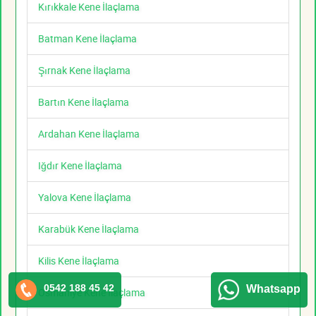
Kırıkkale Kene İlaçlama
Batman Kene İlaçlama
Şırnak Kene İlaçlama
Bartın Kene İlaçlama
Ardahan Kene İlaçlama
Iğdır Kene İlaçlama
Yalova Kene İlaçlama
Karabük Kene İlaçlama
Kilis Kene İlaçlama
0542 188 45 42
Whatsapp
Osmaniye Kene İlaçlama