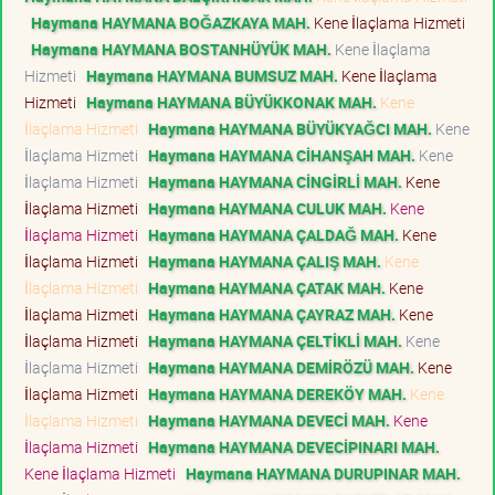
Haymana HAYMANA BOĞAZKAYA MAH.
Kene İlaçlama Hizmeti
Haymana HAYMANA BOSTANHÜYÜK MAH.
Kene İlaçlama
Hizmeti
Haymana HAYMANA BUMSUZ MAH.
Kene İlaçlama
Hizmeti
Haymana HAYMANA BÜYÜKKONAK MAH.
Kene
İlaçlama Hizmeti
Haymana HAYMANA BÜYÜKYAĞCI MAH.
Kene
İlaçlama Hizmeti
Haymana HAYMANA CİHANŞAH MAH.
Kene
İlaçlama Hizmeti
Haymana HAYMANA CİNGİRLİ MAH.
Kene
İlaçlama Hizmeti
Haymana HAYMANA CULUK MAH.
Kene
İlaçlama Hizmeti
Haymana HAYMANA ÇALDAĞ MAH.
Kene
İlaçlama Hizmeti
Haymana HAYMANA ÇALIŞ MAH.
Kene
İlaçlama Hizmeti
Haymana HAYMANA ÇATAK MAH.
Kene
İlaçlama Hizmeti
Haymana HAYMANA ÇAYRAZ MAH.
Kene
İlaçlama Hizmeti
Haymana HAYMANA ÇELTİKLİ MAH.
Kene
İlaçlama Hizmeti
Haymana HAYMANA DEMİRÖZÜ MAH.
Kene
İlaçlama Hizmeti
Haymana HAYMANA DEREKÖY MAH.
Kene
İlaçlama Hizmeti
Haymana HAYMANA DEVECİ MAH.
Kene
İlaçlama Hizmeti
Haymana HAYMANA DEVECİPINARI MAH.
Kene İlaçlama Hizmeti
Haymana HAYMANA DURUPINAR MAH.