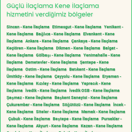
Güçlü İlaçlama Kene İlaçlama
hizmetini verdiğimiz bölgeler
Sincan - Kene İlaçlama
Etimesgut - Kene İlaçlama
Yenikent -
Kene İlaçlama
Bağlıca - Kene İlaçlama
Elvankent - Kene
İlaçlama
Ankara - Kene İlaçlama
Çankaya - Kene İlaçlama
Keçiören - Kene İlaçlama
Dikmen - Kene İlaçlama
Balgat -
Kene İlaçlama
Gölbaşı - Kene İlaçlama
Yenimahalle - Kene
İlaçlama
Demetevler - Kene İlaçlama
Şentepe - Kene
İlaçlama
Ostim - Kene İlaçlama
Batıkent - Kene İlaçlama
Ümitköy - Kene İlaçlama
Çayyolu - Kene İlaçlama
Eryaman -
Kene İlaçlama
Kızılay - Kene İlaçlama
Yapracık - Kene
İlaçlama
İvedik - Kene İlaçlama
İvedik OSB - Kene İlaçlama
Şaşmaz - Kene İlaçlama
Başkent Sanayisi - Kene İlaçlama
Çukurambar - Kene İlaçlama
Söğütözü - Kene İlaçlama
İncek -
Kene İlaçlama
Siteler - Kene İlaçlama
Mamak - Kene İlaçlama
Çubuk - Kene İlaçlama
Beştepe - Kene İlaçlama
Pursaklar -
Kene İlaçlama
Akyurt - Kene İlaçlama
Kazan - Kene İlaçlama