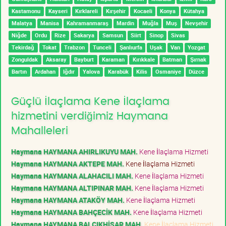
Kastamonu
Kayseri
Kırklareli
Kırşehir
Kocaeli
Konya
Kütahya
Malatya
Manisa
Kahramanmaraş
Mardin
Muğla
Muş
Nevşehir
Niğde
Ordu
Rize
Sakarya
Samsun
Siirt
Sinop
Sivas
Tekirdağ
Tokat
Trabzon
Tunceli
Şanlıurfa
Uşak
Van
Yozgat
Zonguldak
Aksaray
Bayburt
Karaman
Kırıkkale
Batman
Şırnak
Bartın
Ardahan
Iğdır
Yalova
Karabük
Kilis
Osmaniye
Düzce
Güçlü İlaçlama Kene İlaçlama
hizmetini verdiğimiz Haymana
Mahalleleri
Haymana HAYMANA AHIRLIKUYU MAH.
Kene İlaçlama Hizmeti
Haymana HAYMANA AKTEPE MAH.
Kene İlaçlama Hizmeti
Haymana HAYMANA ALAHACILI MAH.
Kene İlaçlama Hizmeti
Haymana HAYMANA ALTIPINAR MAH.
Kene İlaçlama Hizmeti
Haymana HAYMANA ATAKÖY MAH.
Kene İlaçlama Hizmeti
Haymana HAYMANA BAHÇECİK MAH.
Kene İlaçlama Hizmeti
Haymana HAYMANA BALÇIKHİSAR MAH.
Kene İlaçlama Hizmeti