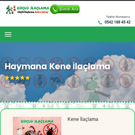
Telefon Numaramız:
0542 188 45 42
Menu
Haymana Kene İlaçlama
Kene İlaçlama