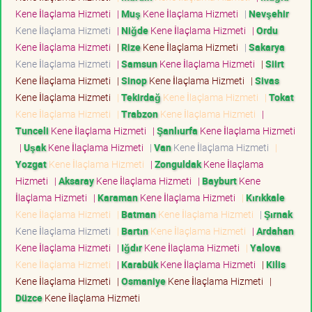
Kene İlaçlama Hizmeti
|
Muş
Kene İlaçlama Hizmeti
|
Nevşehir
Kene İlaçlama Hizmeti
|
Niğde
Kene İlaçlama Hizmeti
|
Ordu
Kene İlaçlama Hizmeti
|
Rize
Kene İlaçlama Hizmeti
|
Sakarya
Kene İlaçlama Hizmeti
|
Samsun
Kene İlaçlama Hizmeti
|
Siirt
Kene İlaçlama Hizmeti
|
Sinop
Kene İlaçlama Hizmeti
|
Sivas
Kene İlaçlama Hizmeti
|
Tekirdağ
Kene İlaçlama Hizmeti
|
Tokat
Kene İlaçlama Hizmeti
|
Trabzon
Kene İlaçlama Hizmeti
|
Tunceli
Kene İlaçlama Hizmeti
|
Şanlıurfa
Kene İlaçlama Hizmeti
|
Uşak
Kene İlaçlama Hizmeti
|
Van
Kene İlaçlama Hizmeti
|
Yozgat
Kene İlaçlama Hizmeti
|
Zonguldak
Kene İlaçlama
Hizmeti
|
Aksaray
Kene İlaçlama Hizmeti
|
Bayburt
Kene
İlaçlama Hizmeti
|
Karaman
Kene İlaçlama Hizmeti
|
Kırıkkale
Kene İlaçlama Hizmeti
|
Batman
Kene İlaçlama Hizmeti
|
Şırnak
Kene İlaçlama Hizmeti
|
Bartın
Kene İlaçlama Hizmeti
|
Ardahan
Kene İlaçlama Hizmeti
|
Iğdır
Kene İlaçlama Hizmeti
|
Yalova
Kene İlaçlama Hizmeti
|
Karabük
Kene İlaçlama Hizmeti
|
Kilis
Kene İlaçlama Hizmeti
|
Osmaniye
Kene İlaçlama Hizmeti
|
Düzce
Kene İlaçlama Hizmeti