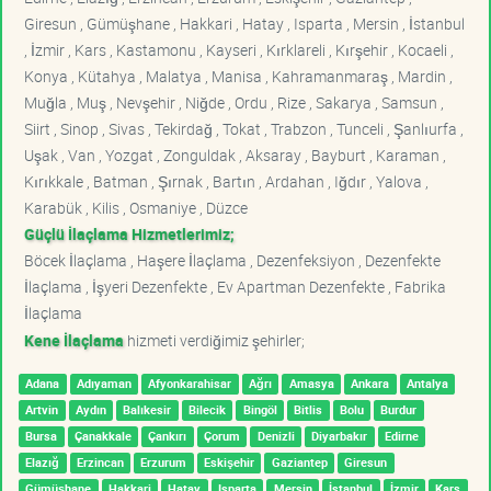
Giresun , Gümüşhane , Hakkari , Hatay , Isparta , Mersin , İstanbul
, İzmir , Kars , Kastamonu , Kayseri , Kırklareli , Kırşehir , Kocaeli ,
Konya , Kütahya , Malatya , Manisa , Kahramanmaraş , Mardin ,
Muğla , Muş , Nevşehir , Niğde , Ordu , Rize , Sakarya , Samsun ,
Siirt , Sinop , Sivas , Tekirdağ , Tokat , Trabzon , Tunceli , Şanlıurfa ,
Uşak , Van , Yozgat , Zonguldak , Aksaray , Bayburt , Karaman ,
Kırıkkale , Batman , Şırnak , Bartın , Ardahan , Iğdır , Yalova ,
Karabük , Kilis , Osmaniye , Düzce
Güçlü İlaçlama Hizmetlerimiz;
Böcek İlaçlama , Haşere İlaçlama , Dezenfeksiyon , Dezenfekte
İlaçlama , İşyeri Dezenfekte , Ev Apartman Dezenfekte , Fabrika
İlaçlama
Kene İlaçlama
hizmeti verdiğimiz şehirler;
Adana
Adıyaman
Afyonkarahisar
Ağrı
Amasya
Ankara
Antalya
Artvin
Aydın
Balıkesir
Bilecik
Bingöl
Bitlis
Bolu
Burdur
Bursa
Çanakkale
Çankırı
Çorum
Denizli
Diyarbakır
Edirne
Elazığ
Erzincan
Erzurum
Eskişehir
Gaziantep
Giresun
Gümüşhane
Hakkari
Hatay
Isparta
Mersin
İstanbul
İzmir
Kars