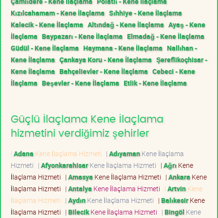
Çamlıdere - Kene İlaçlama
Polatlı - Kene İlaçlama
Kızılcahamam - Kene İlaçlama
Sıhhiye - Kene İlaçlama
Kalecik - Kene İlaçlama
Altındağ - Kene İlaçlama
Ayaş - Kene
İlaçlama
Baypazarı - Kene İlaçlama
Elmadağ - Kene İlaçlama
Güdül - Kene İlaçlama
Haymana - Kene İlaçlama
Nallıhan -
Kene İlaçlama
Çankaya Koru - Kene İlaçlama
Şereflikoçhisar -
Kene İlaçlama
Bahçelievler - Kene İlaçlama
Cebeci - Kene
İlaçlama
Beşevler - Kene İlaçlama
Etlik - Kene İlaçlama
Güçlü İlaçlama Kene İlaçlama
hizmetini verdiğimiz şehirler
|
Adana
Kene İlaçlama Hizmeti
|
Adıyaman
Kene İlaçlama
Hizmeti
|
Afyonkarahisar
Kene İlaçlama Hizmeti
|
Ağrı
Kene
İlaçlama Hizmeti
|
Amasya
Kene İlaçlama Hizmeti
|
Ankara
Kene
İlaçlama Hizmeti
|
Antalya
Kene İlaçlama Hizmeti
|
Artvin
Kene
İlaçlama Hizmeti
|
Aydın
Kene İlaçlama Hizmeti
|
Balıkesir
Kene
İlaçlama Hizmeti
|
Bilecik
Kene İlaçlama Hizmeti
|
Bingöl
Kene