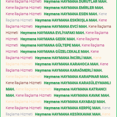
Kene İlaçlama Hizmeti
Haymana HAYMANA DURUTLAR MAH.
Kene İlaçlama Hizmeti
Haymana HAYMANA EMİRLER MAH.
Kene İlaçlama Hizmeti
Haymana HAYMANA ESEN MAH.
Kene
İlaçlama Hizmeti
Haymana HAYMANA ESKİKIŞLA MAH.
Kene
İlaçlama Hizmeti
Haymana HAYMANA EVCİ MAH.
Kene İlaçlama
Hizmeti
Haymana HAYMANA EVLİYAFAKI MAH.
Kene İlaçlama
Hizmeti
Haymana HAYMANA GEDİK MAH.
Kene İlaçlama
Hizmeti
Haymana HAYMANA GÜLTEPE MAH.
Kene İlaçlama
Hizmeti
Haymana HAYMANA GÜZELCEKALE MAH.
Kene
İlaçlama Hizmeti
Haymana HAYMANA İNCİRLİ MAH.
Kene
İlaçlama Hizmeti
Haymana HAYMANA KARAHOCA MAH.
Kene
İlaçlama Hizmeti
Haymana HAYMANA KARAÖMERLİ MAH.
Kene İlaçlama Hizmeti
Haymana HAYMANA KARAPINAR MAH.
Kene İlaçlama Hizmeti
Haymana HAYMANA KARASÜLEYMANLI
MAH.
Kene İlaçlama Hizmeti
Haymana HAYMANA KATRANCI
MAH.
Kene İlaçlama Hizmeti
Haymana HAYMANA KAVAK MAH.
Kene İlaçlama Hizmeti
Haymana HAYMANA KAYABAŞI MAH.
Kene İlaçlama Hizmeti
Haymana HAYMANA KERPİÇ MAH.
Kene
İlaçlama Hizmeti
Haymana HAYMANA KESİKKAVAK MAH.
Kene