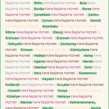
İlaçlama Hizmeti
|
Bitlis
Kene İlaçlama Hizmeti
|
Bolu
Kene
İlaçlama Hizmeti
|
Burdur
Kene İlaçlama Hizmeti
|
Bursa
Kene
İlaçlama Hizmeti
|
Çanakkale
Kene İlaçlama Hizmeti
|
Çankırı
Kene İlaçlama Hizmeti
|
Çorum
Kene İlaçlama Hizmeti
|
Denizli
Kene İlaçlama Hizmeti
|
Diyarbakır
Kene İlaçlama Hizmeti
|
Edirne
Kene İlaçlama Hizmeti
|
Elazığ
Kene İlaçlama Hizmeti
|
Erzincan
Kene İlaçlama Hizmeti
|
Erzurum
Kene İlaçlama Hizmeti
|
Eskişehir
Kene İlaçlama Hizmeti
|
Gaziantep
Kene İlaçlama
Hizmeti
|
Giresun
Kene İlaçlama Hizmeti
|
Gümüşhane
Kene
İlaçlama Hizmeti
|
Hakkari
Kene İlaçlama Hizmeti
|
Hatay
Kene
İlaçlama Hizmeti
|
Isparta
Kene İlaçlama Hizmeti
|
Mersin
Kene
İlaçlama Hizmeti
|
İstanbul
Kene İlaçlama Hizmeti
|
İzmir
Kene
İlaçlama Hizmeti
|
Kars
Kene İlaçlama Hizmeti
|
Kastamonu
Kene İlaçlama Hizmeti
|
Kayseri
Kene İlaçlama Hizmeti
|
Kırklareli
Kene İlaçlama Hizmeti
|
Kırşehir
Kene İlaçlama Hizmeti
|
Kocaeli
Kene İlaçlama Hizmeti
|
Konya
Kene İlaçlama Hizmeti
|
Kütahya
Kene İlaçlama Hizmeti
|
Malatya
Kene İlaçlama
Hizmeti
|
Manisa
Kene İlaçlama Hizmeti
|
Kahramanmaraş
Kene İlaçlama Hizmeti
|
Mardin
Kene İlaçlama Hizmeti
|
Muğla