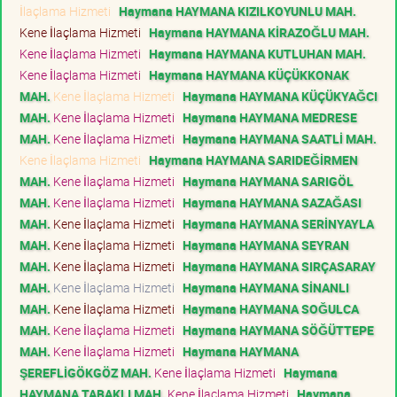
İlaçlama Hizmeti
Haymana HAYMANA KIZILKOYUNLU MAH.
Kene İlaçlama Hizmeti
Haymana HAYMANA KİRAZOĞLU MAH.
Kene İlaçlama Hizmeti
Haymana HAYMANA KUTLUHAN MAH.
Kene İlaçlama Hizmeti
Haymana HAYMANA KÜÇÜKKONAK
MAH.
Kene İlaçlama Hizmeti
Haymana HAYMANA KÜÇÜKYAĞCI
MAH.
Kene İlaçlama Hizmeti
Haymana HAYMANA MEDRESE
MAH.
Kene İlaçlama Hizmeti
Haymana HAYMANA SAATLİ MAH.
Kene İlaçlama Hizmeti
Haymana HAYMANA SARIDEĞİRMEN
MAH.
Kene İlaçlama Hizmeti
Haymana HAYMANA SARIGÖL
MAH.
Kene İlaçlama Hizmeti
Haymana HAYMANA SAZAĞASI
MAH.
Kene İlaçlama Hizmeti
Haymana HAYMANA SERİNYAYLA
MAH.
Kene İlaçlama Hizmeti
Haymana HAYMANA SEYRAN
MAH.
Kene İlaçlama Hizmeti
Haymana HAYMANA SIRÇASARAY
MAH.
Kene İlaçlama Hizmeti
Haymana HAYMANA SİNANLI
MAH.
Kene İlaçlama Hizmeti
Haymana HAYMANA SOĞULCA
MAH.
Kene İlaçlama Hizmeti
Haymana HAYMANA SÖĞÜTTEPE
MAH.
Kene İlaçlama Hizmeti
Haymana HAYMANA
ŞEREFLİGÖKGÖZ MAH.
Kene İlaçlama Hizmeti
Haymana
HAYMANA TABAKLI MAH.
Kene İlaçlama Hizmeti
Haymana