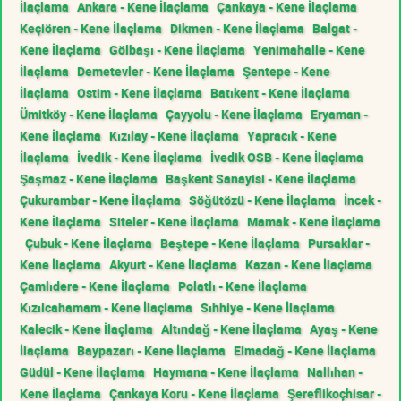
İlaçlama
Ankara - Kene İlaçlama
Çankaya - Kene İlaçlama
Keçiören - Kene İlaçlama
Dikmen - Kene İlaçlama
Balgat -
Kene İlaçlama
Gölbaşı - Kene İlaçlama
Yenimahalle - Kene
İlaçlama
Demetevler - Kene İlaçlama
Şentepe - Kene
İlaçlama
Ostim - Kene İlaçlama
Batıkent - Kene İlaçlama
Ümitköy - Kene İlaçlama
Çayyolu - Kene İlaçlama
Eryaman -
Kene İlaçlama
Kızılay - Kene İlaçlama
Yapracık - Kene
İlaçlama
İvedik - Kene İlaçlama
İvedik OSB - Kene İlaçlama
Şaşmaz - Kene İlaçlama
Başkent Sanayisi - Kene İlaçlama
Çukurambar - Kene İlaçlama
Söğütözü - Kene İlaçlama
İncek -
Kene İlaçlama
Siteler - Kene İlaçlama
Mamak - Kene İlaçlama
Çubuk - Kene İlaçlama
Beştepe - Kene İlaçlama
Pursaklar -
Kene İlaçlama
Akyurt - Kene İlaçlama
Kazan - Kene İlaçlama
Çamlıdere - Kene İlaçlama
Polatlı - Kene İlaçlama
Kızılcahamam - Kene İlaçlama
Sıhhiye - Kene İlaçlama
Kalecik - Kene İlaçlama
Altındağ - Kene İlaçlama
Ayaş - Kene
İlaçlama
Baypazarı - Kene İlaçlama
Elmadağ - Kene İlaçlama
Güdül - Kene İlaçlama
Haymana - Kene İlaçlama
Nallıhan -
Kene İlaçlama
Çankaya Koru - Kene İlaçlama
Şereflikoçhisar -