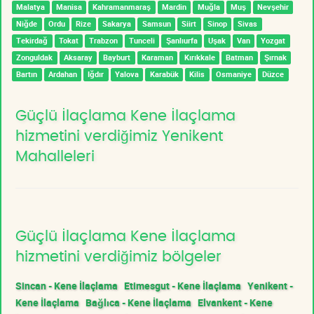
Malatya
Manisa
Kahramanmaraş
Mardin
Muğla
Muş
Nevşehir
Niğde
Ordu
Rize
Sakarya
Samsun
Siirt
Sinop
Sivas
Tekirdağ
Tokat
Trabzon
Tunceli
Şanlıurfa
Uşak
Van
Yozgat
Zonguldak
Aksaray
Bayburt
Karaman
Kırıkkale
Batman
Şırnak
Bartın
Ardahan
Iğdır
Yalova
Karabük
Kilis
Osmaniye
Düzce
Güçlü İlaçlama Kene İlaçlama
hizmetini verdiğimiz Yenikent
Mahalleleri
Güçlü İlaçlama Kene İlaçlama
hizmetini verdiğimiz bölgeler
Sincan - Kene İlaçlama
Etimesgut - Kene İlaçlama
Yenikent -
Kene İlaçlama
Bağlıca - Kene İlaçlama
Elvankent - Kene