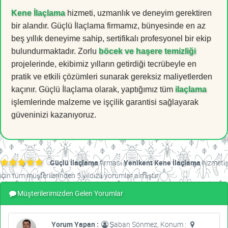
Kene İlaçlama
hizmeti, uzmanlık ve deneyim gerektiren
bir alandır. Güçlü İlaçlama firmamız, bünyesinde en az
beş yıllık deneyime sahip, sertifikalı profesyonel bir ekip
bulundurmaktadır. Zorlu
böcek ve haşere temizliği
projelerinde, ekibimiz yılların getirdiği tecrübeyle en
pratik ve etkili çözümleri sunarak gereksiz maliyetlerden
kaçınır. Güçlü İlaçlama olarak, yaptığımız tüm
ilaçlama
işlemlerinde malzeme ve işçilik garantisi sağlayarak
güveninizi kazanıyoruz.
Güçlü İlaçlama
firması
Yenikent Kene İlaçlama
hizmeti
için tüm müşterilerinden 5 yıldızlı yorumlar almıştır.
Müşterilerimizden Gelen Yorumlar
Yorum Yapan :
Şaban Sönmez, Konum :