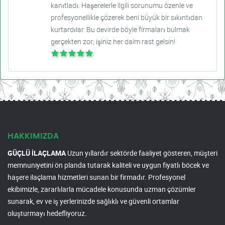
kanıtladı. Haşerelerle ilgili sorunumu özenle ve
profesyonellikle çözerek beni büyük bir sıkıntıdan
kurtardılar. Bu devirde böyle firmaları bulmak
gerçekten zor; işiniz her daim rast gelsin!
HAKKIMIZDA
GÜÇLÜ İLAÇLAMA
Uzun yıllardır sektörde faaliyet gösteren, müşteri
memnuniyetini ön planda tutarak kaliteli ve uygun fiyatlı böcek ve
haşere ilaçlama hizmetleri sunan bir firmadır. Profesyonel
ekibimizle, zararlılarla mücadele konusunda uzman çözümler
sunarak, ev ve iş yerlerinizde sağlıklı ve güvenli ortamlar
oluşturmayı hedefliyoruz.