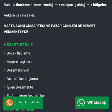
Başlıca
ilaçlama hizmeti verdiğimiz ve sipariş aldığımız bölgeler:
Ankara ve çevre iller.
HAFTA SONU CUMARTESİ VE PAZAR GÜNLERİ DE HİZMET
VERMEKTEYİZ!
HİZMETLERİMİZ
Böcek İlaçlama
Haşere İlaçlama
Dezenfeksiyon
Dezenfekte İlaçlama
İşyeri Dezenfekte
Ev Apartman Dezenfekte
0542 188 45 42
Whatsapp
Fabrika İlaçlama
HAŞERE TÜRLERİ