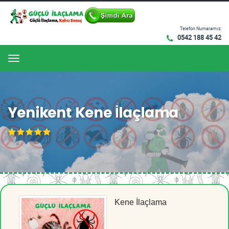
Telefon Numaramız:
0542 188 45 42
Menu
Yenikent Kene İlaçlama
Kene İlaçlama