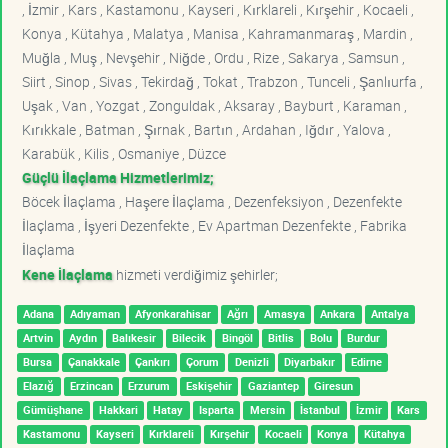
, İzmir , Kars , Kastamonu , Kayseri , Kırklareli , Kırşehir , Kocaeli ,
Konya , Kütahya , Malatya , Manisa , Kahramanmaraş , Mardin ,
Muğla , Muş , Nevşehir , Niğde , Ordu , Rize , Sakarya , Samsun ,
Siirt , Sinop , Sivas , Tekirdağ , Tokat , Trabzon , Tunceli , Şanlıurfa ,
Uşak , Van , Yozgat , Zonguldak , Aksaray , Bayburt , Karaman ,
Kırıkkale , Batman , Şırnak , Bartın , Ardahan , Iğdır , Yalova ,
Karabük , Kilis , Osmaniye , Düzce
Güçlü İlaçlama Hizmetlerimiz;
Böcek İlaçlama , Haşere İlaçlama , Dezenfeksiyon , Dezenfekte
İlaçlama , İşyeri Dezenfekte , Ev Apartman Dezenfekte , Fabrika
İlaçlama
Kene İlaçlama
hizmeti verdiğimiz şehirler;
Adana
Adıyaman
Afyonkarahisar
Ağrı
Amasya
Ankara
Antalya
Artvin
Aydın
Balıkesir
Bilecik
Bingöl
Bitlis
Bolu
Burdur
Bursa
Çanakkale
Çankırı
Çorum
Denizli
Diyarbakır
Edirne
Elazığ
Erzincan
Erzurum
Eskişehir
Gaziantep
Giresun
Gümüşhane
Hakkari
Hatay
Isparta
Mersin
İstanbul
İzmir
Kars
Kastamonu
Kayseri
Kırklareli
Kırşehir
Kocaeli
Konya
Kütahya