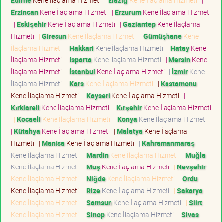
Edirne
Kene İlaçlama Hizmeti
|
Elazığ
Kene İlaçlama Hizmeti
|
Erzincan
Kene İlaçlama Hizmeti
|
Erzurum
Kene İlaçlama Hizmeti
|
Eskişehir
Kene İlaçlama Hizmeti
|
Gaziantep
Kene İlaçlama
Hizmeti
|
Giresun
Kene İlaçlama Hizmeti
|
Gümüşhane
Kene
İlaçlama Hizmeti
|
Hakkari
Kene İlaçlama Hizmeti
|
Hatay
Kene
İlaçlama Hizmeti
|
Isparta
Kene İlaçlama Hizmeti
|
Mersin
Kene
İlaçlama Hizmeti
|
İstanbul
Kene İlaçlama Hizmeti
|
İzmir
Kene
İlaçlama Hizmeti
|
Kars
Kene İlaçlama Hizmeti
|
Kastamonu
Kene İlaçlama Hizmeti
|
Kayseri
Kene İlaçlama Hizmeti
|
Kırklareli
Kene İlaçlama Hizmeti
|
Kırşehir
Kene İlaçlama Hizmeti
|
Kocaeli
Kene İlaçlama Hizmeti
|
Konya
Kene İlaçlama Hizmeti
|
Kütahya
Kene İlaçlama Hizmeti
|
Malatya
Kene İlaçlama
Hizmeti
|
Manisa
Kene İlaçlama Hizmeti
|
Kahramanmaraş
Kene İlaçlama Hizmeti
|
Mardin
Kene İlaçlama Hizmeti
|
Muğla
Kene İlaçlama Hizmeti
|
Muş
Kene İlaçlama Hizmeti
|
Nevşehir
Kene İlaçlama Hizmeti
|
Niğde
Kene İlaçlama Hizmeti
|
Ordu
Kene İlaçlama Hizmeti
|
Rize
Kene İlaçlama Hizmeti
|
Sakarya
Kene İlaçlama Hizmeti
|
Samsun
Kene İlaçlama Hizmeti
|
Siirt
Kene İlaçlama Hizmeti
|
Sinop
Kene İlaçlama Hizmeti
|
Sivas