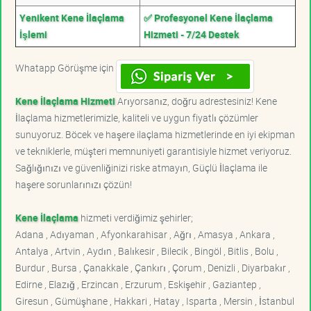
Yenikent Kene İlaçlama
✅ Profesyonel Kene İlaçlama
İşlemi
Hizmeti - 7/24 Destek
Whatapp Görüşme için
Kene İlaçlama Hizmeti
Arıyorsanız, doğru adrestesiniz! Kene
İlaçlama hizmetlerimizle, kaliteli ve uygun fiyatlı çözümler
sunuyoruz. Böcek ve haşere ilaçlama hizmetlerinde en iyi ekipman
ve tekniklerle, müşteri memnuniyeti garantisiyle hizmet veriyoruz.
Sağlığınızı ve güvenliğinizi riske atmayın, Güçlü İlaçlama ile
haşere sorunlarınızı çözün!
Kene İlaçlama
hizmeti verdiğimiz şehirler;
Adana , Adıyaman , Afyonkarahisar , Ağrı , Amasya , Ankara ,
Antalya , Artvin , Aydın , Balıkesir , Bilecik , Bingöl , Bitlis , Bolu ,
Burdur , Bursa , Çanakkale , Çankırı , Çorum , Denizli , Diyarbakır ,
Edirne , Elazığ , Erzincan , Erzurum , Eskişehir , Gaziantep ,
Giresun , Gümüşhane , Hakkari , Hatay , Isparta , Mersin , İstanbul