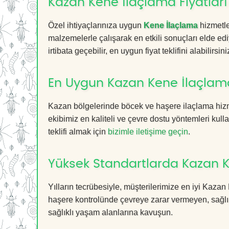
Kazan Kene İlaçlama Fiyatları
Özel ihtiyaçlarınıza uygun
Kene İlaçlama
hizmetle
malzemelerle çalışarak en etkili sonuçları elde edi
irtibata geçebilir, en uygun fiyat teklifini alabilirsini
En Uygun Kazan Kene İlaçlam
Kazan bölgelerinde böcek ve haşere ilaçlama hizm
ekibimiz en kaliteli ve çevre dostu yöntemleri kull
teklifi almak için
bizimle iletişime geçin
.
Yüksek Standartlarda Kazan K
Yılların tecrübesiyle, müşterilerimize en iyi Kaz
haşere kontrolünde çevreye zarar vermeyen, sağlık
sağlıklı yaşam alanlarına kavuşun.