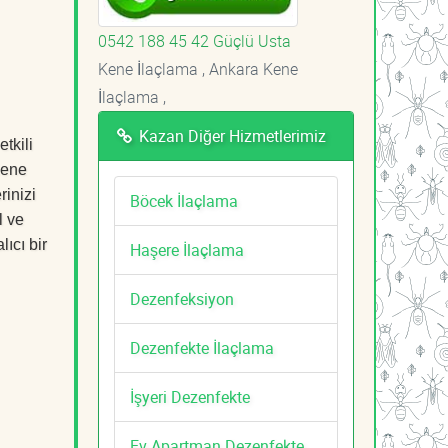
0542 188 45 42 Güçlü Usta
Kene İlaçlama , Ankara Kene
İlaçlama ,
Kazan Diğer Hizmetlerimiz
tkili
Kene
rinizi
Böcek İlaçlama
l ve
ıcı bir
Haşere İlaçlama
Dezenfeksiyon
Dezenfekte İlaçlama
İşyeri Dezenfekte
Ev Apartman Dezenfekte