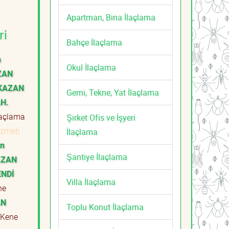
Apartman, Bina İlaçlama
ri
Bahçe İlaçlama
n
Okul İlaçlama
ZAN
 KAZAN
Gemi, Tekne, Yat İlaçlama
H.
laçlama
Şirket Ofis ve İşyeri
izmeti
İlaçlama
n
Şantiye İlaçlama
AZAN
ENDİ
Villa İlaçlama
ne
AN
Toplu Konut İlaçlama
Kene