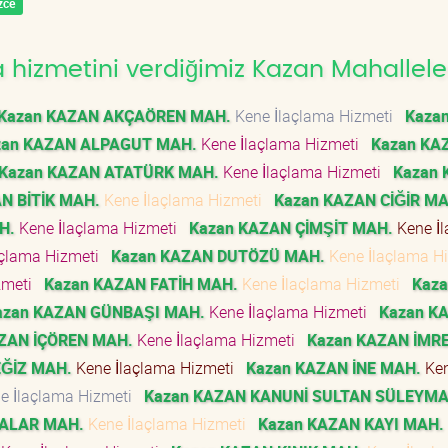
zce
hizmetini verdiğimiz Kazan Mahallele
Kazan KAZAN AKÇAÖREN MAH.
Kene İlaçlama Hizmeti
Kaza
zan KAZAN ALPAGUT MAH.
Kene İlaçlama Hizmeti
Kazan KA
Kazan KAZAN ATATÜRK MAH.
Kene İlaçlama Hizmeti
Kazan
N BİTİK MAH.
Kene İlaçlama Hizmeti
Kazan KAZAN CİĞİR MA
H.
Kene İlaçlama Hizmeti
Kazan KAZAN ÇİMŞİT MAH.
Kene İ
açlama Hizmeti
Kazan KAZAN DUTÖZÜ MAH.
Kene İlaçlama H
zmeti
Kazan KAZAN FATİH MAH.
Kene İlaçlama Hizmeti
Kaza
azan KAZAN GÜNBAŞI MAH.
Kene İlaçlama Hizmeti
Kazan K
ZAN İÇÖREN MAH.
Kene İlaçlama Hizmeti
Kazan KAZAN İMR
EĞİZ MAH.
Kene İlaçlama Hizmeti
Kazan KAZAN İNE MAH.
Ke
e İlaçlama Hizmeti
Kazan KAZAN KANUNİ SULTAN SÜLEYM
RALAR MAH.
Kene İlaçlama Hizmeti
Kazan KAZAN KAYI MAH.