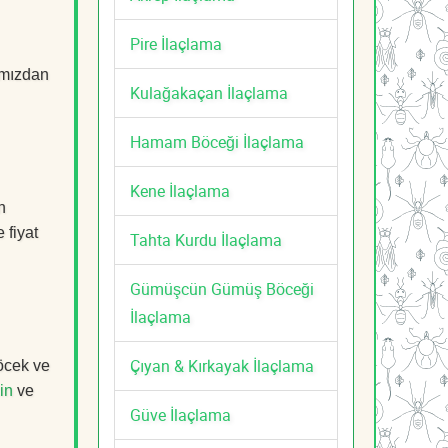
Pire İlaçlama
mızdan
Kulağakaçan İlaçlama
Hamam Böceği İlaçlama
Kene İlaçlama
n
 fiyat
Tahta Kurdu İlaçlama
Gümüşcün Gümüş Böceği
İlaçlama
Çıyan & Kırkayak İlaçlama
böcek ve
in
ve
Güve İlaçlama