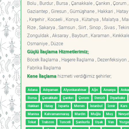
Bolu , Burdur , Bursa , Çanakkale , Çankırı , Çorum , D
Gaziantep , Giresun , Gümüşhane , Hakkari , Hatay , I
, Kırşehir , Kocaeli , Konya , Kütahya , Malatya , 
Rize , Sakarya , Samsun , Siirt , Sinop , Sivas , Teki
Zonguldak , Aksaray , Bayburt , Karaman , Kırıkkale ,
Osmaniye , Düzce
Güçlü İlaçlama Hizmetlerimiz;
Böcek İlaçlama , Haşere İlaçlama , Dezenfeksiyon ,
Fabrika İlaçlama
Kene İlaçlama
hizmeti verdiğimiz şehirler;
Adana
Adıyaman
Afyonkarahisar
Ağrı
Amasya
Anka
Bursa
Çanakkale
Çankırı
Çorum
Denizli
Diyarbakır
Hakkari
Hatay
Isparta
Mersin
İstanbul
İzmir
Kars
Manisa
Kahramanmaraş
Mardin
Muğla
Muş
Nevşeh
Tokat
Trabzon
Tunceli
Şanlıurfa
Uşak
Van
Yozga