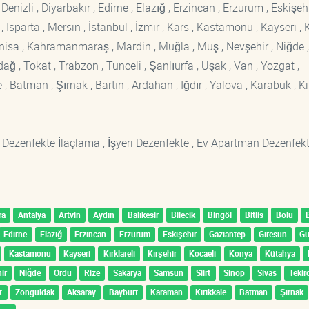
enizli , Diyarbakır , Edirne , Elazığ , Erzincan , Erzurum , Eskişehi
sparta , Mersin , İstanbul , İzmir , Kars , Kastamonu , Kayseri , K
Manisa , Kahramanmaraş , Mardin , Muğla , Muş , Nevşehir , Niğde ,
rdağ , Tokat , Trabzon , Tunceli , Şanlıurfa , Uşak , Van , Yozgat ,
 Batman , Şırnak , Bartın , Ardahan , Iğdır , Yalova , Karabük , Kil
 Dezenfekte İlaçlama , İşyeri Dezenfekte , Ev Apartman Dezenfekt
ra
Antalya
Artvin
Aydın
Balıkesir
Bilecik
Bingöl
Bitlis
Bolu
Edirne
Elazığ
Erzincan
Erzurum
Eskişehir
Gaziantep
Giresun
G
Kastamonu
Kayseri
Kırklareli
Kırşehir
Kocaeli
Konya
Kütahya
ir
Niğde
Ordu
Rize
Sakarya
Samsun
Siirt
Sinop
Sivas
Tekir
t
Zonguldak
Aksaray
Bayburt
Karaman
Kırıkkale
Batman
Şırnak