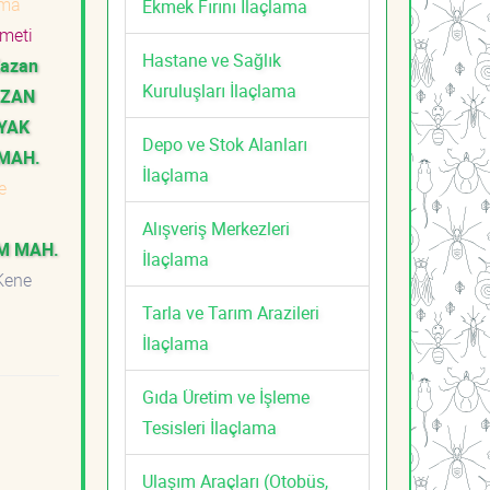
ama
Ekmek Fırını İlaçlama
zmeti
Hastane ve Sağlık
azan
Kuruluşları İlaçlama
AZAN
YAK
Depo ve Stok Alanları
 MAH.
İlaçlama
e
Alışveriş Merkezleri
İM MAH.
İlaçlama
ene
Tarla ve Tarım Arazileri
İlaçlama
Gıda Üretim ve İşleme
Tesisleri İlaçlama
Ulaşım Araçları (Otobüs,