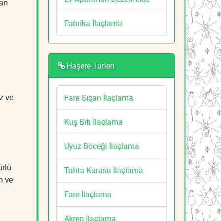
dan
Fabrika İlaçlama
Haşere Türleri
Fare Sıçan İlaçlama
z ve
Kuş Biti İlaçlama
Uyuz Böceği İlaçlama
ürlü
Tahta Kurusu İlaçlama
n ve
Fare İlaçlama
Akrep İlaçlama