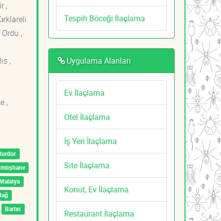
r ,
Tespih Böceği İlaçlama
ırklareli
 Ordu ,
Uygulama Alanları
is ,
Ev İlaçlama
e ,
Otel İlaçlama
İş Yeri İlaçlama
Burdur
Site İlaçlama
ümüşhane
Malatya
Konut, Ev İlaçlama
dağ
Bartın
Restaurant İlaçlama