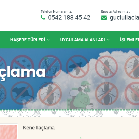
Telefon Numaramız:
Eposta Adresimiz :
0542 188 45 42
gucluilac
HAŞERE TÜRLERİ
UYGULAMA ALANLARI
İŞLEMLE
açlama
Kene İlaçlama