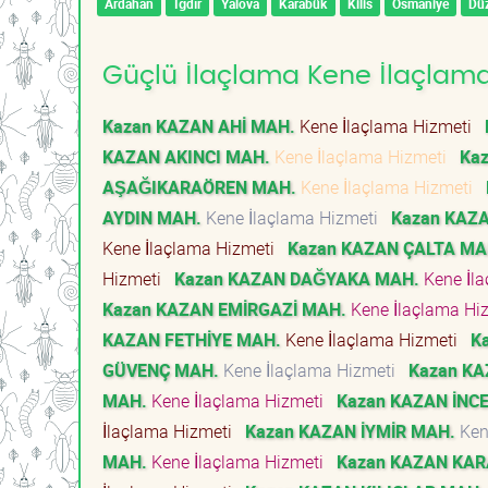
Ardahan
Iğdır
Yalova
Karabük
Kilis
Osmaniye
Dü
Güçlü İlaçlama Kene İlaçlama 
Kazan KAZAN AHİ MAH.
Kene İlaçlama Hizmeti
KAZAN AKINCI MAH.
Kene İlaçlama Hizmeti
Ka
AŞAĞIKARAÖREN MAH.
Kene İlaçlama Hizmeti
AYDIN MAH.
Kene İlaçlama Hizmeti
Kazan KAZA
Kene İlaçlama Hizmeti
Kazan KAZAN ÇALTA MA
Hizmeti
Kazan KAZAN DAĞYAKA MAH.
Kene İl
Kazan KAZAN EMİRGAZİ MAH.
Kene İlaçlama Hi
KAZAN FETHİYE MAH.
Kene İlaçlama Hizmeti
K
GÜVENÇ MAH.
Kene İlaçlama Hizmeti
Kazan KA
MAH.
Kene İlaçlama Hizmeti
Kazan KAZAN İNC
İlaçlama Hizmeti
Kazan KAZAN İYMİR MAH.
Ken
MAH.
Kene İlaçlama Hizmeti
Kazan KAZAN KA