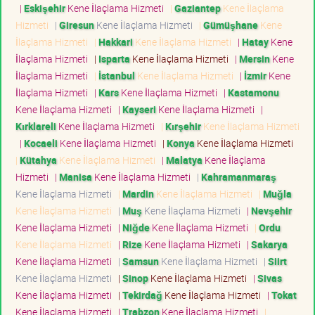
|
Eskişehir
Kene İlaçlama Hizmeti
|
Gaziantep
Kene İlaçlama
Hizmeti
|
Giresun
Kene İlaçlama Hizmeti
|
Gümüşhane
Kene
İlaçlama Hizmeti
|
Hakkari
Kene İlaçlama Hizmeti
|
Hatay
Kene
İlaçlama Hizmeti
|
Isparta
Kene İlaçlama Hizmeti
|
Mersin
Kene
İlaçlama Hizmeti
|
İstanbul
Kene İlaçlama Hizmeti
|
İzmir
Kene
İlaçlama Hizmeti
|
Kars
Kene İlaçlama Hizmeti
|
Kastamonu
Kene İlaçlama Hizmeti
|
Kayseri
Kene İlaçlama Hizmeti
|
Kırklareli
Kene İlaçlama Hizmeti
|
Kırşehir
Kene İlaçlama Hizmeti
|
Kocaeli
Kene İlaçlama Hizmeti
|
Konya
Kene İlaçlama Hizmeti
|
Kütahya
Kene İlaçlama Hizmeti
|
Malatya
Kene İlaçlama
Hizmeti
|
Manisa
Kene İlaçlama Hizmeti
|
Kahramanmaraş
Kene İlaçlama Hizmeti
|
Mardin
Kene İlaçlama Hizmeti
|
Muğla
Kene İlaçlama Hizmeti
|
Muş
Kene İlaçlama Hizmeti
|
Nevşehir
Kene İlaçlama Hizmeti
|
Niğde
Kene İlaçlama Hizmeti
|
Ordu
Kene İlaçlama Hizmeti
|
Rize
Kene İlaçlama Hizmeti
|
Sakarya
Kene İlaçlama Hizmeti
|
Samsun
Kene İlaçlama Hizmeti
|
Siirt
Kene İlaçlama Hizmeti
|
Sinop
Kene İlaçlama Hizmeti
|
Sivas
Kene İlaçlama Hizmeti
|
Tekirdağ
Kene İlaçlama Hizmeti
|
Tokat
Kene İlaçlama Hizmeti
|
Trabzon
Kene İlaçlama Hizmeti
|