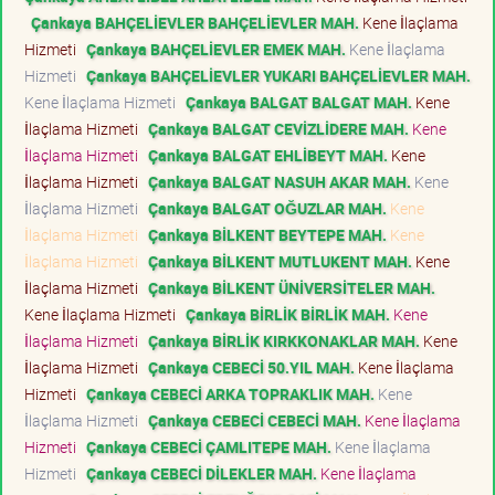
Çankaya BAHÇELİEVLER BAHÇELİEVLER MAH.
Kene İlaçlama
Hizmeti
Çankaya BAHÇELİEVLER EMEK MAH.
Kene İlaçlama
Hizmeti
Çankaya BAHÇELİEVLER YUKARI BAHÇELİEVLER MAH.
Kene İlaçlama Hizmeti
Çankaya BALGAT BALGAT MAH.
Kene
İlaçlama Hizmeti
Çankaya BALGAT CEVİZLİDERE MAH.
Kene
İlaçlama Hizmeti
Çankaya BALGAT EHLİBEYT MAH.
Kene
İlaçlama Hizmeti
Çankaya BALGAT NASUH AKAR MAH.
Kene
İlaçlama Hizmeti
Çankaya BALGAT OĞUZLAR MAH.
Kene
İlaçlama Hizmeti
Çankaya BİLKENT BEYTEPE MAH.
Kene
İlaçlama Hizmeti
Çankaya BİLKENT MUTLUKENT MAH.
Kene
İlaçlama Hizmeti
Çankaya BİLKENT ÜNİVERSİTELER MAH.
Kene İlaçlama Hizmeti
Çankaya BİRLİK BİRLİK MAH.
Kene
İlaçlama Hizmeti
Çankaya BİRLİK KIRKKONAKLAR MAH.
Kene
İlaçlama Hizmeti
Çankaya CEBECİ 50.YIL MAH.
Kene İlaçlama
Hizmeti
Çankaya CEBECİ ARKA TOPRAKLIK MAH.
Kene
İlaçlama Hizmeti
Çankaya CEBECİ CEBECİ MAH.
Kene İlaçlama
Hizmeti
Çankaya CEBECİ ÇAMLITEPE MAH.
Kene İlaçlama
Hizmeti
Çankaya CEBECİ DİLEKLER MAH.
Kene İlaçlama