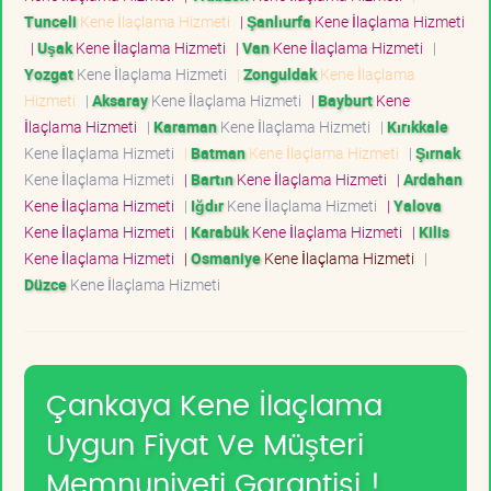
Tunceli
Kene İlaçlama Hizmeti
|
Şanlıurfa
Kene İlaçlama Hizmeti
|
Uşak
Kene İlaçlama Hizmeti
|
Van
Kene İlaçlama Hizmeti
|
Yozgat
Kene İlaçlama Hizmeti
|
Zonguldak
Kene İlaçlama
Hizmeti
|
Aksaray
Kene İlaçlama Hizmeti
|
Bayburt
Kene
İlaçlama Hizmeti
|
Karaman
Kene İlaçlama Hizmeti
|
Kırıkkale
Kene İlaçlama Hizmeti
|
Batman
Kene İlaçlama Hizmeti
|
Şırnak
Kene İlaçlama Hizmeti
|
Bartın
Kene İlaçlama Hizmeti
|
Ardahan
Kene İlaçlama Hizmeti
|
Iğdır
Kene İlaçlama Hizmeti
|
Yalova
Kene İlaçlama Hizmeti
|
Karabük
Kene İlaçlama Hizmeti
|
Kilis
Kene İlaçlama Hizmeti
|
Osmaniye
Kene İlaçlama Hizmeti
|
Düzce
Kene İlaçlama Hizmeti
Çankaya Kene İlaçlama
Uygun Fiyat Ve Müşteri
Memnuniyeti Garantisi !