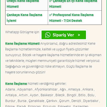
Onaylı Kene İlaçlama
✅ Çankaya En İyi Kene İlaçlama
Hizmeti
Hizmeti
Çankaya Kene İlaçlama
✅ Profesyonel Kene İlaçlama
İşlemi
Hizmeti - 7/24 Destek
Whatapp Görüşme için
Kene İlaçlama Hizmeti
Arıyorsanız, doğru adrestesiniz! Kene
İlaçlama hizmetlerimizle, kaliteli ve uygun fiyatlı çözümler
sunuyoruz. Böcek ve haşere ilaçlama hizmetlerinde en iyi ekipman
ve tekniklerle, müşteri memnuniyeti garantisiyle hizmet veriyoruz.
Sağlığınızı ve güvenliğinizi riske atmayın, Güçlü İlaçlama ile
haşere sorunlarınızı çözün!
Kene İlaçlama
hizmeti verdiğimiz şehirler;
Adana , Adıyaman , Afyonkarahisar , Ağrı , Amasya , Ankara ,
Antalya , Artvin , Aydın , Balıkesir , Bilecik , Bingöl , Bitlis , Bolu ,
Burdur , Bursa , Çanakkale , Çankırı , Çorum , Denizli , Diyarbakır ,
Edirne , Elazığ , Erzincan , Erzurum , Eskişehir , Gaziantep ,