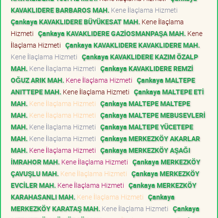
KAVAKLIDERE BARBAROS MAH.
Kene İlaçlama Hizmeti
Çankaya KAVAKLIDERE BÜYÜKESAT MAH.
Kene İlaçlama
Hizmeti
Çankaya KAVAKLIDERE GAZİOSMANPAŞA MAH.
Kene
İlaçlama Hizmeti
Çankaya KAVAKLIDERE KAVAKLIDERE MAH.
Kene İlaçlama Hizmeti
Çankaya KAVAKLIDERE KAZIM ÖZALP
MAH.
Kene İlaçlama Hizmeti
Çankaya KAVAKLIDERE REMZİ
OĞUZ ARIK MAH.
Kene İlaçlama Hizmeti
Çankaya MALTEPE
ANITTEPE MAH.
Kene İlaçlama Hizmeti
Çankaya MALTEPE ETİ
MAH.
Kene İlaçlama Hizmeti
Çankaya MALTEPE MALTEPE
MAH.
Kene İlaçlama Hizmeti
Çankaya MALTEPE MEBUSEVLERİ
MAH.
Kene İlaçlama Hizmeti
Çankaya MALTEPE YÜCETEPE
MAH.
Kene İlaçlama Hizmeti
Çankaya MERKEZKÖY AKARLAR
MAH.
Kene İlaçlama Hizmeti
Çankaya MERKEZKÖY AŞAĞI
İMRAHOR MAH.
Kene İlaçlama Hizmeti
Çankaya MERKEZKÖY
ÇAVUŞLU MAH.
Kene İlaçlama Hizmeti
Çankaya MERKEZKÖY
EVCİLER MAH.
Kene İlaçlama Hizmeti
Çankaya MERKEZKÖY
KARAHASANLI MAH.
Kene İlaçlama Hizmeti
Çankaya
MERKEZKÖY KARATAŞ MAH.
Kene İlaçlama Hizmeti
Çankaya