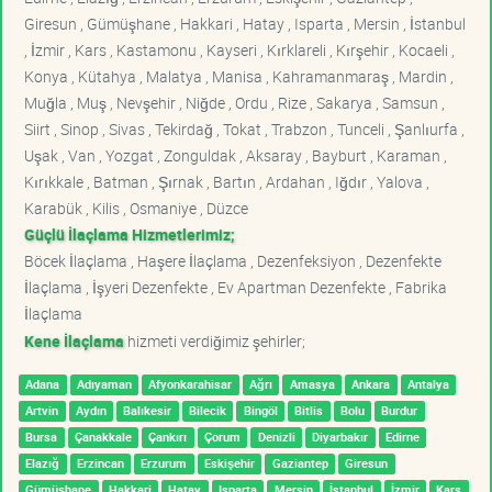
Giresun , Gümüşhane , Hakkari , Hatay , Isparta , Mersin , İstanbul
, İzmir , Kars , Kastamonu , Kayseri , Kırklareli , Kırşehir , Kocaeli ,
Konya , Kütahya , Malatya , Manisa , Kahramanmaraş , Mardin ,
Muğla , Muş , Nevşehir , Niğde , Ordu , Rize , Sakarya , Samsun ,
Siirt , Sinop , Sivas , Tekirdağ , Tokat , Trabzon , Tunceli , Şanlıurfa ,
Uşak , Van , Yozgat , Zonguldak , Aksaray , Bayburt , Karaman ,
Kırıkkale , Batman , Şırnak , Bartın , Ardahan , Iğdır , Yalova ,
Karabük , Kilis , Osmaniye , Düzce
Güçlü İlaçlama Hizmetlerimiz;
Böcek İlaçlama , Haşere İlaçlama , Dezenfeksiyon , Dezenfekte
İlaçlama , İşyeri Dezenfekte , Ev Apartman Dezenfekte , Fabrika
İlaçlama
Kene İlaçlama
hizmeti verdiğimiz şehirler;
Adana
Adıyaman
Afyonkarahisar
Ağrı
Amasya
Ankara
Antalya
Artvin
Aydın
Balıkesir
Bilecik
Bingöl
Bitlis
Bolu
Burdur
Bursa
Çanakkale
Çankırı
Çorum
Denizli
Diyarbakır
Edirne
Elazığ
Erzincan
Erzurum
Eskişehir
Gaziantep
Giresun
Gümüşhane
Hakkari
Hatay
Isparta
Mersin
İstanbul
İzmir
Kars