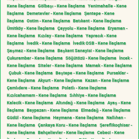
Kene İlaçlama
Gölbaşı - Kene İlaçlama
Yenimahalle - Kene
İlaçlama
Demetevler - Kene İlaçlama
Şentepe - Kene
İlaçlama
Ostim - Kene İlaçlama
Batıkent - Kene İlaçlama
Ümitköy - Kene İlaçlama
Çayyolu - Kene İlaçlama
Eryaman -
Kene İlaçlama
Kızılay - Kene İlaçlama
Yapracık - Kene
İlaçlama
İvedik - Kene İlaçlama
İvedik OSB - Kene İlaçlama
Şaşmaz - Kene İlaçlama
Başkent Sanayisi - Kene İlaçlama
Çukurambar - Kene İlaçlama
Söğütözü - Kene İlaçlama
İncek -
Kene İlaçlama
Siteler - Kene İlaçlama
Mamak - Kene İlaçlama
Çubuk - Kene İlaçlama
Beştepe - Kene İlaçlama
Pursaklar -
Kene İlaçlama
Akyurt - Kene İlaçlama
Kazan - Kene İlaçlama
Çamlıdere - Kene İlaçlama
Polatlı - Kene İlaçlama
Kızılcahamam - Kene İlaçlama
Sıhhiye - Kene İlaçlama
Kalecik - Kene İlaçlama
Altındağ - Kene İlaçlama
Ayaş - Kene
İlaçlama
Baypazarı - Kene İlaçlama
Elmadağ - Kene İlaçlama
Güdül - Kene İlaçlama
Haymana - Kene İlaçlama
Nallıhan -
Kene İlaçlama
Çankaya Koru - Kene İlaçlama
Şereflikoçhisar -
Kene İlaçlama
Bahçelievler - Kene İlaçlama
Cebeci - Kene