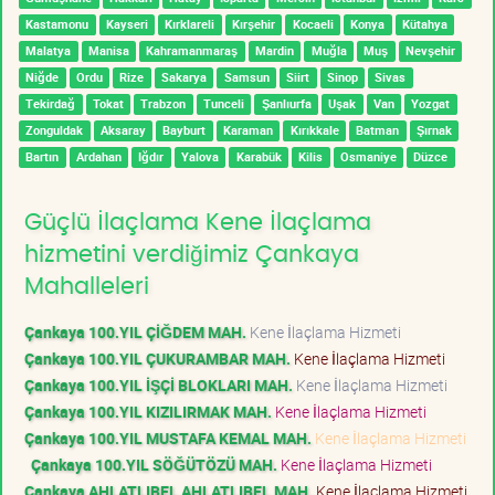
Kastamonu
Kayseri
Kırklareli
Kırşehir
Kocaeli
Konya
Kütahya
Malatya
Manisa
Kahramanmaraş
Mardin
Muğla
Muş
Nevşehir
Niğde
Ordu
Rize
Sakarya
Samsun
Siirt
Sinop
Sivas
Tekirdağ
Tokat
Trabzon
Tunceli
Şanlıurfa
Uşak
Van
Yozgat
Zonguldak
Aksaray
Bayburt
Karaman
Kırıkkale
Batman
Şırnak
Bartın
Ardahan
Iğdır
Yalova
Karabük
Kilis
Osmaniye
Düzce
Güçlü İlaçlama Kene İlaçlama
hizmetini verdiğimiz Çankaya
Mahalleleri
Çankaya 100.YIL ÇİĞDEM MAH.
Kene İlaçlama Hizmeti
Çankaya 100.YIL ÇUKURAMBAR MAH.
Kene İlaçlama Hizmeti
Çankaya 100.YIL İŞÇİ BLOKLARI MAH.
Kene İlaçlama Hizmeti
Çankaya 100.YIL KIZILIRMAK MAH.
Kene İlaçlama Hizmeti
Çankaya 100.YIL MUSTAFA KEMAL MAH.
Kene İlaçlama Hizmeti
Çankaya 100.YIL SÖĞÜTÖZÜ MAH.
Kene İlaçlama Hizmeti
Çankaya AHLATLIBEL AHLATLIBEL MAH.
Kene İlaçlama Hizmeti