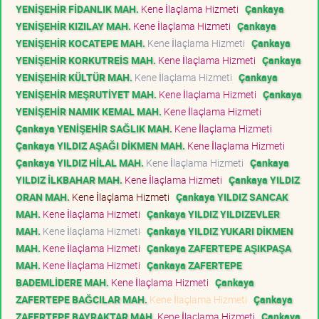
YENİŞEHİR FİDANLIK MAH.
Kene İlaçlama Hizmeti
Çankaya
YENİŞEHİR KIZILAY MAH.
Kene İlaçlama Hizmeti
Çankaya
YENİŞEHİR KOCATEPE MAH.
Kene İlaçlama Hizmeti
Çankaya
YENİŞEHİR KORKUTREİS MAH.
Kene İlaçlama Hizmeti
Çankaya
YENİŞEHİR KÜLTÜR MAH.
Kene İlaçlama Hizmeti
Çankaya
YENİŞEHİR MEŞRUTİYET MAH.
Kene İlaçlama Hizmeti
Çankaya
YENİŞEHİR NAMIK KEMAL MAH.
Kene İlaçlama Hizmeti
Çankaya YENİŞEHİR SAĞLIK MAH.
Kene İlaçlama Hizmeti
Çankaya YILDIZ AŞAĞI DİKMEN MAH.
Kene İlaçlama Hizmeti
Çankaya YILDIZ HİLAL MAH.
Kene İlaçlama Hizmeti
Çankaya
YILDIZ İLKBAHAR MAH.
Kene İlaçlama Hizmeti
Çankaya YILDIZ
ORAN MAH.
Kene İlaçlama Hizmeti
Çankaya YILDIZ SANCAK
MAH.
Kene İlaçlama Hizmeti
Çankaya YILDIZ YILDIZEVLER
MAH.
Kene İlaçlama Hizmeti
Çankaya YILDIZ YUKARI DİKMEN
MAH.
Kene İlaçlama Hizmeti
Çankaya ZAFERTEPE AŞIKPAŞA
MAH.
Kene İlaçlama Hizmeti
Çankaya ZAFERTEPE
BADEMLİDERE MAH.
Kene İlaçlama Hizmeti
Çankaya
ZAFERTEPE BAĞCILAR MAH.
Kene İlaçlama Hizmeti
Çankaya
ZAFERTEPE BAYRAKTAR MAH.
Kene İlaçlama Hizmeti
Çankaya