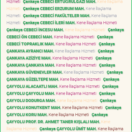
Hizmeti
Çankaya CEBECİ ERTUĞRULGAZİ MAH.
Kene İlaçlama
Hizmeti
Çankaya CEBECİ ERZURUM MAH.
Kene İlaçlama
Hizmeti
Çankaya CEBECİ FAKÜLTELER MAH.
Kene İlaçlama
Hizmeti
Çankaya CEBECİ İLERİ MAH.
Kene İlaçlama Hizmeti
Çankaya CEBECİ İNCESU MAH.
Kene İlaçlama Hizmeti
Çankaya
CEBECİ ÖN CEBECİ MAH.
Kene İlaçlama Hizmeti
Çankaya
CEBECİ TOPRAKLIK MAH.
Kene İlaçlama Hizmeti
Çankaya
ÇANKAYA AYRANCI MAH.
Kene İlaçlama Hizmeti
Çankaya
ÇANKAYA AZİZİYE MAH.
Kene İlaçlama Hizmeti
Çankaya
ÇANKAYA ÇANKAYA MAH.
Kene İlaçlama Hizmeti
Çankaya
ÇANKAYA GÜVENEVLER MAH.
Kene İlaçlama Hizmeti
Çankaya
ÇANKAYA GÜZELTEPE MAH.
Kene İlaçlama Hizmeti
Çankaya
ÇAYYOLU ALACAATLI MAH.
Kene İlaçlama Hizmeti
Çankaya
ÇAYYOLU ÇAYYOLU MAH.
Kene İlaçlama Hizmeti
Çankaya
ÇAYYOLU DODURGA MAH.
Kene İlaçlama Hizmeti
Çankaya
ÇAYYOLU KONUTKENT MAH.
Kene İlaçlama Hizmeti
Çankaya
ÇAYYOLU KORU MAH.
Kene İlaçlama Hizmeti
Çankaya
ÇAYYOLU PROF. DR. AHMET TANER KIŞLALI MAH.
Kene
İlaçlama Hizmeti
Çankaya ÇAYYOLU ÜMİT MAH.
Kene İlaçlama