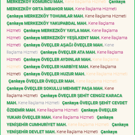
MERKEZKÖY KÖMÜRCÜ MAH.
Kene İlaçlama Hizmeti
Çankaya
MERKEZKÖY ORTA İMRAHOR MAH.
Kene İlaçlama Hizmeti
Çankaya MERKEZKÖY TOHUMLAR MAH.
Kene İlaçlama Hizmeti
Çankaya MERKEZKÖY YAKUPABDAL MAH.
Kene İlaçlama
Hizmeti
Çankaya MERKEZKÖY YAYLA MAH.
Kene İlaçlama
Hizmeti
Çankaya MERKEZKÖY YEŞİLKENT MAH.
Kene İlaçlama
Hizmeti
Çankaya ÖVEÇLER AŞAĞI ÖVEÇLER MAH.
Kene
İlaçlama Hizmeti
Çankaya ÖVEÇLER ATA MAH.
Kene İlaçlama
Hizmeti
Çankaya ÖVEÇLER AYDINLAR MAH.
Kene İlaçlama
Hizmeti
Çankaya ÖVEÇLER HARBİYE MAH.
Kene İlaçlama
Hizmeti
Çankaya ÖVEÇLER HUZUR MAH.
Kene İlaçlama Hizmeti
Çankaya ÖVEÇLER ÖVEÇLER MAH.
Kene İlaçlama Hizmeti
Çankaya ÖVEÇLER SOKULLU MEHMET PAŞA MAH.
Kene
İlaçlama Hizmeti
Çankaya ÖVEÇLER ŞEHİT CENGİZ KARACA
MAH.
Kene İlaçlama Hizmeti
Çankaya ÖVEÇLER ŞEHİT CEVDET
ÖZDEMİR MAH.
Kene İlaçlama Hizmeti
Çankaya ÖVEÇLER
YUKARI ÖVEÇLER MAH.
Kene İlaçlama Hizmeti
Çankaya
YENİŞEHİR CUMHURİYET MAH.
Kene İlaçlama Hizmeti
Çankaya
YENİŞEHİR DEVLET MAH.
Kene İlaçlama Hizmeti
Çankaya