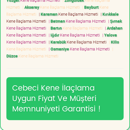
Yozgat
Kene İlaçlama Hizmeti
|
Zonguldak
Kene İlaçlama
Hizmeti
|
Aksaray
Kene İlaçlama Hizmeti
|
Bayburt
Kene
İlaçlama Hizmeti
|
Karaman
Kene İlaçlama Hizmeti
|
Kırıkkale
Kene İlaçlama Hizmeti
|
Batman
Kene İlaçlama Hizmeti
|
Şırnak
Kene İlaçlama Hizmeti
|
Bartın
Kene İlaçlama Hizmeti
|
Ardahan
Kene İlaçlama Hizmeti
|
Iğdır
Kene İlaçlama Hizmeti
|
Yalova
Kene İlaçlama Hizmeti
|
Karabük
Kene İlaçlama Hizmeti
|
Kilis
Kene İlaçlama Hizmeti
|
Osmaniye
Kene İlaçlama Hizmeti
|
Düzce
Kene İlaçlama Hizmeti
Cebeci Kene İlaçlama
Uygun Fiyat Ve Müşteri
Memnuniyeti Garantisi !