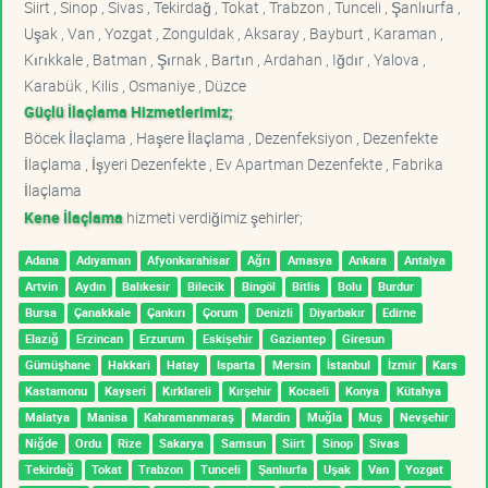
Siirt , Sinop , Sivas , Tekirdağ , Tokat , Trabzon , Tunceli , Şanlıurfa ,
Uşak , Van , Yozgat , Zonguldak , Aksaray , Bayburt , Karaman ,
Kırıkkale , Batman , Şırnak , Bartın , Ardahan , Iğdır , Yalova ,
Karabük , Kilis , Osmaniye , Düzce
Güçlü İlaçlama Hizmetlerimiz;
Böcek İlaçlama , Haşere İlaçlama , Dezenfeksiyon , Dezenfekte
İlaçlama , İşyeri Dezenfekte , Ev Apartman Dezenfekte , Fabrika
İlaçlama
Kene İlaçlama
hizmeti verdiğimiz şehirler;
Adana
Adıyaman
Afyonkarahisar
Ağrı
Amasya
Ankara
Antalya
Artvin
Aydın
Balıkesir
Bilecik
Bingöl
Bitlis
Bolu
Burdur
Bursa
Çanakkale
Çankırı
Çorum
Denizli
Diyarbakır
Edirne
Elazığ
Erzincan
Erzurum
Eskişehir
Gaziantep
Giresun
Gümüşhane
Hakkari
Hatay
Isparta
Mersin
İstanbul
İzmir
Kars
Kastamonu
Kayseri
Kırklareli
Kırşehir
Kocaeli
Konya
Kütahya
Malatya
Manisa
Kahramanmaraş
Mardin
Muğla
Muş
Nevşehir
Niğde
Ordu
Rize
Sakarya
Samsun
Siirt
Sinop
Sivas
Tekirdağ
Tokat
Trabzon
Tunceli
Şanlıurfa
Uşak
Van
Yozgat