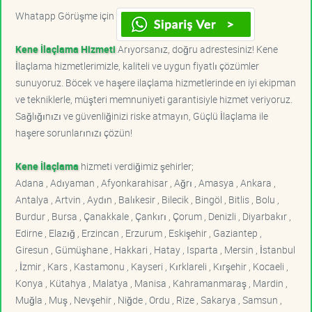
Whatapp Görüşme için
Kene İlaçlama Hizmeti
Arıyorsanız, doğru adrestesiniz! Kene
İlaçlama hizmetlerimizle, kaliteli ve uygun fiyatlı çözümler
sunuyoruz. Böcek ve haşere ilaçlama hizmetlerinde en iyi ekipman
ve tekniklerle, müşteri memnuniyeti garantisiyle hizmet veriyoruz.
Sağlığınızı ve güvenliğinizi riske atmayın, Güçlü İlaçlama ile
haşere sorunlarınızı çözün!
Kene İlaçlama
hizmeti verdiğimiz şehirler;
Adana , Adıyaman , Afyonkarahisar , Ağrı , Amasya , Ankara ,
Antalya , Artvin , Aydın , Balıkesir , Bilecik , Bingöl , Bitlis , Bolu ,
Burdur , Bursa , Çanakkale , Çankırı , Çorum , Denizli , Diyarbakır ,
Edirne , Elazığ , Erzincan , Erzurum , Eskişehir , Gaziantep ,
Giresun , Gümüşhane , Hakkari , Hatay , Isparta , Mersin , İstanbul
, İzmir , Kars , Kastamonu , Kayseri , Kırklareli , Kırşehir , Kocaeli ,
Konya , Kütahya , Malatya , Manisa , Kahramanmaraş , Mardin ,
Muğla , Muş , Nevşehir , Niğde , Ordu , Rize , Sakarya , Samsun ,