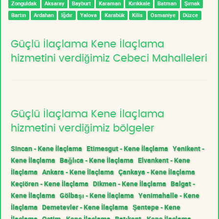
Zonguldak
Aksaray
Bayburt
Karaman
Kırıkkale
Batman
Şırnak
Bartın
Ardahan
Iğdır
Yalova
Karabük
Kilis
Osmaniye
Düzce
Güçlü İlaçlama Kene İlaçlama
hizmetini verdiğimiz Cebeci Mahalleleri
Güçlü İlaçlama Kene İlaçlama
hizmetini verdiğimiz bölgeler
Sincan - Kene İlaçlama
Etimesgut - Kene İlaçlama
Yenikent -
Kene İlaçlama
Bağlıca - Kene İlaçlama
Elvankent - Kene
İlaçlama
Ankara - Kene İlaçlama
Çankaya - Kene İlaçlama
Keçiören - Kene İlaçlama
Dikmen - Kene İlaçlama
Balgat -
Kene İlaçlama
Gölbaşı - Kene İlaçlama
Yenimahalle - Kene
İlaçlama
Demetevler - Kene İlaçlama
Şentepe - Kene
İlaçlama
Ostim - Kene İlaçlama
Batıkent - Kene İlaçlama