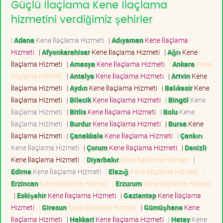
Güçlü İlaçlama Kene İlaçlama
hizmetini verdiğimiz şehirler
|
Adana
Kene İlaçlama Hizmeti
|
Adıyaman
Kene İlaçlama
Hizmeti
|
Afyonkarahisar
Kene İlaçlama Hizmeti
|
Ağrı
Kene
İlaçlama Hizmeti
|
Amasya
Kene İlaçlama Hizmeti
|
Ankara
Kene
İlaçlama Hizmeti
|
Antalya
Kene İlaçlama Hizmeti
|
Artvin
Kene
İlaçlama Hizmeti
|
Aydın
Kene İlaçlama Hizmeti
|
Balıkesir
Kene
İlaçlama Hizmeti
|
Bilecik
Kene İlaçlama Hizmeti
|
Bingöl
Kene
İlaçlama Hizmeti
|
Bitlis
Kene İlaçlama Hizmeti
|
Bolu
Kene
İlaçlama Hizmeti
|
Burdur
Kene İlaçlama Hizmeti
|
Bursa
Kene
İlaçlama Hizmeti
|
Çanakkale
Kene İlaçlama Hizmeti
|
Çankırı
Kene İlaçlama Hizmeti
|
Çorum
Kene İlaçlama Hizmeti
|
Denizli
Kene İlaçlama Hizmeti
|
Diyarbakır
Kene İlaçlama Hizmeti
|
Edirne
Kene İlaçlama Hizmeti
|
Elazığ
Kene İlaçlama Hizmeti
|
Erzincan
Kene İlaçlama Hizmeti
|
Erzurum
Kene İlaçlama Hizmeti
|
Eskişehir
Kene İlaçlama Hizmeti
|
Gaziantep
Kene İlaçlama
Hizmeti
|
Giresun
Kene İlaçlama Hizmeti
|
Gümüşhane
Kene
İlaçlama Hizmeti
|
Hakkari
Kene İlaçlama Hizmeti
|
Hatay
Kene