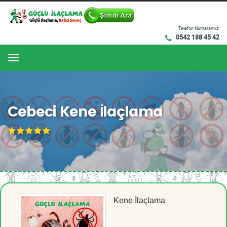
Telefon Numaramız:
0542 188 45 42
Menu
Cebeci Kene İlaçlama
Kene İlaçlama