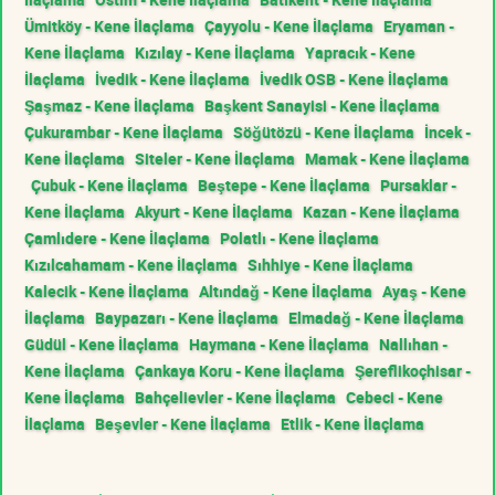
Ümitköy - Kene İlaçlama
Çayyolu - Kene İlaçlama
Eryaman -
Kene İlaçlama
Kızılay - Kene İlaçlama
Yapracık - Kene
İlaçlama
İvedik - Kene İlaçlama
İvedik OSB - Kene İlaçlama
Şaşmaz - Kene İlaçlama
Başkent Sanayisi - Kene İlaçlama
Çukurambar - Kene İlaçlama
Söğütözü - Kene İlaçlama
İncek -
Kene İlaçlama
Siteler - Kene İlaçlama
Mamak - Kene İlaçlama
Çubuk - Kene İlaçlama
Beştepe - Kene İlaçlama
Pursaklar -
Kene İlaçlama
Akyurt - Kene İlaçlama
Kazan - Kene İlaçlama
Çamlıdere - Kene İlaçlama
Polatlı - Kene İlaçlama
Kızılcahamam - Kene İlaçlama
Sıhhiye - Kene İlaçlama
Kalecik - Kene İlaçlama
Altındağ - Kene İlaçlama
Ayaş - Kene
İlaçlama
Baypazarı - Kene İlaçlama
Elmadağ - Kene İlaçlama
Güdül - Kene İlaçlama
Haymana - Kene İlaçlama
Nallıhan -
Kene İlaçlama
Çankaya Koru - Kene İlaçlama
Şereflikoçhisar -
Kene İlaçlama
Bahçelievler - Kene İlaçlama
Cebeci - Kene
İlaçlama
Beşevler - Kene İlaçlama
Etlik - Kene İlaçlama