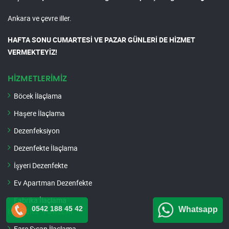
Ankara ve çevre iller.
HAFTA SONU CUMARTESİ VE PAZAR GÜNLERİ DE HİZMET
VERMEKTEYİZ!
HİZMETLERİMİZ
Böcek İlaçlama
Haşere İlaçlama
Dezenfeksiyon
Dezenfekte İlaçlama
İşyeri Dezenfekte
Ev Apartman Dezenfekte
Fabrika İlaçlama
0542 188 45 42
Whatsapp
HAŞERE TÜRLERİ
Fare Sıçan İlaçlama