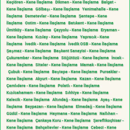
Keçiören - Kene İlaçlama
Dikmen - Kene İlaçlama
Balgat -
Kene İlaçlama
Gölbaşı - Kene İlaçlama
Yenimahalle - Kene
İlaçlama
Demetevler - Kene İlaçlama
Şentepe - Kene
İlaçlama
Ostim - Kene İlaçlama
Batıkent - Kene İlaçlama
Ümitköy - Kene İlaçlama
Çayyolu - Kene İlaçlama
Eryaman -
Kene İlaçlama
Kızılay - Kene İlaçlama
Yapracık - Kene
İlaçlama
İvedik - Kene İlaçlama
İvedik OSB - Kene İlaçlama
Şaşmaz - Kene İlaçlama
Başkent Sanayisi - Kene İlaçlama
Çukurambar - Kene İlaçlama
Söğütözü - Kene İlaçlama
İncek -
Kene İlaçlama
Siteler - Kene İlaçlama
Mamak - Kene İlaçlama
Çubuk - Kene İlaçlama
Beştepe - Kene İlaçlama
Pursaklar -
Kene İlaçlama
Akyurt - Kene İlaçlama
Kazan - Kene İlaçlama
Çamlıdere - Kene İlaçlama
Polatlı - Kene İlaçlama
Kızılcahamam - Kene İlaçlama
Sıhhiye - Kene İlaçlama
Kalecik - Kene İlaçlama
Altındağ - Kene İlaçlama
Ayaş - Kene
İlaçlama
Baypazarı - Kene İlaçlama
Elmadağ - Kene İlaçlama
Güdül - Kene İlaçlama
Haymana - Kene İlaçlama
Nallıhan -
Kene İlaçlama
Çankaya Koru - Kene İlaçlama
Şereflikoçhisar -
Kene İlaçlama
Bahçelievler - Kene İlaçlama
Cebeci - Kene