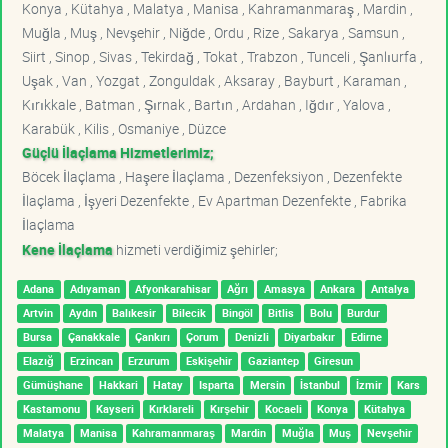
Konya , Kütahya , Malatya , Manisa , Kahramanmaraş , Mardin ,
Muğla , Muş , Nevşehir , Niğde , Ordu , Rize , Sakarya , Samsun ,
Siirt , Sinop , Sivas , Tekirdağ , Tokat , Trabzon , Tunceli , Şanlıurfa ,
Uşak , Van , Yozgat , Zonguldak , Aksaray , Bayburt , Karaman ,
Kırıkkale , Batman , Şırnak , Bartın , Ardahan , Iğdır , Yalova ,
Karabük , Kilis , Osmaniye , Düzce
Güçlü İlaçlama Hizmetlerimiz;
Böcek İlaçlama , Haşere İlaçlama , Dezenfeksiyon , Dezenfekte
İlaçlama , İşyeri Dezenfekte , Ev Apartman Dezenfekte , Fabrika
İlaçlama
Kene İlaçlama
hizmeti verdiğimiz şehirler;
Adana
Adıyaman
Afyonkarahisar
Ağrı
Amasya
Ankara
Antalya
Artvin
Aydın
Balıkesir
Bilecik
Bingöl
Bitlis
Bolu
Burdur
Bursa
Çanakkale
Çankırı
Çorum
Denizli
Diyarbakır
Edirne
Elazığ
Erzincan
Erzurum
Eskişehir
Gaziantep
Giresun
Gümüşhane
Hakkari
Hatay
Isparta
Mersin
İstanbul
İzmir
Kars
Kastamonu
Kayseri
Kırklareli
Kırşehir
Kocaeli
Konya
Kütahya
Malatya
Manisa
Kahramanmaraş
Mardin
Muğla
Muş
Nevşehir