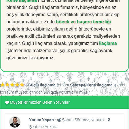
Kene İlaçlama
hizmeti, uzmanlık ve deneyim gerektiren
bir alandır. Güçlü İlaçlama firmamız, bünyesinde en az
beş yıllık deneyime sahip, sertifikalı profesyonel bir ekip
bulundurmaktadır. Zorlu
böcek ve haşere temizliği
projelerinde, ekibimiz yılların getirdiği tecrübeyle en
pratik ve etkili çözümleri sunarak gereksiz maliyetlerden
kaçınır. Güçlü İlaçlama olarak, yaptığımız tüm
ilaçlama
işlemlerinde malzeme ve işçilik garantisi sağlayarak
güveninizi kazanıyoruz.
Güçlü İlaçlama
firması
Şentepe Kene İlaçlama
hizmeti
için tüm müşterilerinden 5 yıldızlı yorumlar almıştır.
Müşterilerimizden Gelen Yorumlar
Yorum Yapan :
Şaban Sönmez, Konum :
Şentepe Ankara