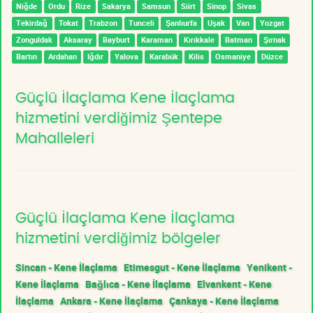
Niğde
Ordu
Rize
Sakarya
Samsun
Siirt
Sinop
Sivas
Tekirdağ
Tokat
Trabzon
Tunceli
Şanlıurfa
Uşak
Van
Yozgat
Zonguldak
Aksaray
Bayburt
Karaman
Kırıkkale
Batman
Şırnak
Bartın
Ardahan
Iğdır
Yalova
Karabük
Kilis
Osmaniye
Düzce
Güçlü İlaçlama Kene İlaçlama
hizmetini verdiğimiz Şentepe
Mahalleleri
Güçlü İlaçlama Kene İlaçlama
hizmetini verdiğimiz bölgeler
Sincan - Kene İlaçlama
Etimesgut - Kene İlaçlama
Yenikent -
Kene İlaçlama
Bağlıca - Kene İlaçlama
Elvankent - Kene
İlaçlama
Ankara - Kene İlaçlama
Çankaya - Kene İlaçlama