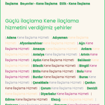
İlaçlama
Beşevler - Kene İlaçlama
Etlik - Kene İlaçlama
Güçlü İlaçlama Kene İlaçlama
hizmetini verdiğimiz şehirler
|
Adana
Kene İlaçlama Hizmeti
|
Adıyaman
Kene İlaçlama
Hizmeti
|
Afyonkarahisar
Kene İlaçlama Hizmeti
|
Ağrı
Kene
İlaçlama Hizmeti
|
Amasya
Kene İlaçlama Hizmeti
|
Ankara
Kene
İlaçlama Hizmeti
|
Antalya
Kene İlaçlama Hizmeti
|
Artvin
Kene
İlaçlama Hizmeti
|
Aydın
Kene İlaçlama Hizmeti
|
Balıkesir
Kene
İlaçlama Hizmeti
|
Bilecik
Kene İlaçlama Hizmeti
|
Bingöl
Kene
İlaçlama Hizmeti
|
Bitlis
Kene İlaçlama Hizmeti
|
Bolu
Kene
İlaçlama Hizmeti
|
Burdur
Kene İlaçlama Hizmeti
|
Bursa
Kene
İlaçlama Hizmeti
|
Çanakkale
Kene İlaçlama Hizmeti
|
Çankırı
Kene İlaçlama Hizmeti
|
Çorum
Kene İlaçlama Hizmeti
|
Denizli
Kene İlaçlama Hizmeti
|
Diyarbakır
Kene İlaçlama Hizmeti
|
Edirne
Kene İlaçlama Hizmeti
|
Elazığ
Kene İlaçlama Hizmeti
|
Erzincan
Kene İlaçlama Hizmeti
|
Erzurum
Kene İlaçlama Hizmeti