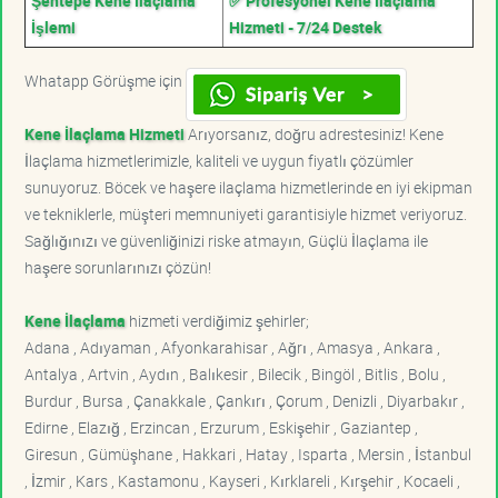
Şentepe Kene İlaçlama
✅ Profesyonel Kene İlaçlama
İşlemi
Hizmeti - 7/24 Destek
Whatapp Görüşme için
Kene İlaçlama Hizmeti
Arıyorsanız, doğru adrestesiniz! Kene
İlaçlama hizmetlerimizle, kaliteli ve uygun fiyatlı çözümler
sunuyoruz. Böcek ve haşere ilaçlama hizmetlerinde en iyi ekipman
ve tekniklerle, müşteri memnuniyeti garantisiyle hizmet veriyoruz.
Sağlığınızı ve güvenliğinizi riske atmayın, Güçlü İlaçlama ile
haşere sorunlarınızı çözün!
Kene İlaçlama
hizmeti verdiğimiz şehirler;
Adana , Adıyaman , Afyonkarahisar , Ağrı , Amasya , Ankara ,
Antalya , Artvin , Aydın , Balıkesir , Bilecik , Bingöl , Bitlis , Bolu ,
Burdur , Bursa , Çanakkale , Çankırı , Çorum , Denizli , Diyarbakır ,
Edirne , Elazığ , Erzincan , Erzurum , Eskişehir , Gaziantep ,
Giresun , Gümüşhane , Hakkari , Hatay , Isparta , Mersin , İstanbul
, İzmir , Kars , Kastamonu , Kayseri , Kırklareli , Kırşehir , Kocaeli ,