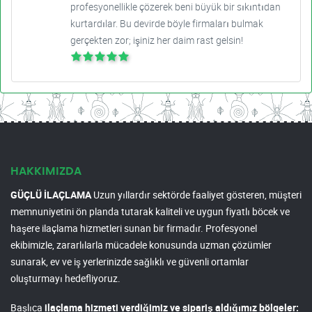
profesyonellikle çözerek beni büyük bir sıkıntıdan
kurtardılar. Bu devirde böyle firmaları bulmak
gerçekten zor; işiniz her daim rast gelsin!
HAKKIMIZDA
GÜÇLÜ İLAÇLAMA
Uzun yıllardır sektörde faaliyet gösteren, müşteri
memnuniyetini ön planda tutarak kaliteli ve uygun fiyatlı böcek ve
haşere ilaçlama hizmetleri sunan bir firmadır. Profesyonel
ekibimizle, zararlılarla mücadele konusunda uzman çözümler
sunarak, ev ve iş yerlerinizde sağlıklı ve güvenli ortamlar
oluşturmayı hedefliyoruz.
Başlıca
ilaçlama hizmeti verdiğimiz ve sipariş aldığımız bölgeler: