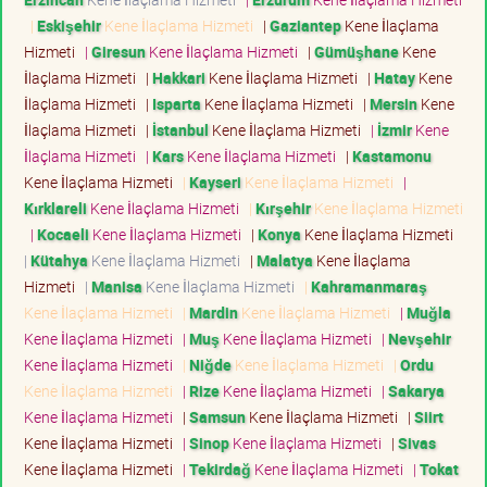
|
Eskişehir
Kene İlaçlama Hizmeti
|
Gaziantep
Kene İlaçlama
Hizmeti
|
Giresun
Kene İlaçlama Hizmeti
|
Gümüşhane
Kene
İlaçlama Hizmeti
|
Hakkari
Kene İlaçlama Hizmeti
|
Hatay
Kene
İlaçlama Hizmeti
|
Isparta
Kene İlaçlama Hizmeti
|
Mersin
Kene
İlaçlama Hizmeti
|
İstanbul
Kene İlaçlama Hizmeti
|
İzmir
Kene
İlaçlama Hizmeti
|
Kars
Kene İlaçlama Hizmeti
|
Kastamonu
Kene İlaçlama Hizmeti
|
Kayseri
Kene İlaçlama Hizmeti
|
Kırklareli
Kene İlaçlama Hizmeti
|
Kırşehir
Kene İlaçlama Hizmeti
|
Kocaeli
Kene İlaçlama Hizmeti
|
Konya
Kene İlaçlama Hizmeti
|
Kütahya
Kene İlaçlama Hizmeti
|
Malatya
Kene İlaçlama
Hizmeti
|
Manisa
Kene İlaçlama Hizmeti
|
Kahramanmaraş
Kene İlaçlama Hizmeti
|
Mardin
Kene İlaçlama Hizmeti
|
Muğla
Kene İlaçlama Hizmeti
|
Muş
Kene İlaçlama Hizmeti
|
Nevşehir
Kene İlaçlama Hizmeti
|
Niğde
Kene İlaçlama Hizmeti
|
Ordu
Kene İlaçlama Hizmeti
|
Rize
Kene İlaçlama Hizmeti
|
Sakarya
Kene İlaçlama Hizmeti
|
Samsun
Kene İlaçlama Hizmeti
|
Siirt
Kene İlaçlama Hizmeti
|
Sinop
Kene İlaçlama Hizmeti
|
Sivas
Kene İlaçlama Hizmeti
|
Tekirdağ
Kene İlaçlama Hizmeti
|
Tokat