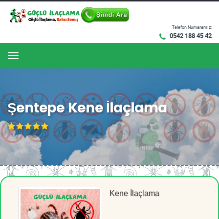
Telefon Numaramız:
0542 188 45 42
Menu
Şentepe Kene İlaçlama
Kene İlaçlama