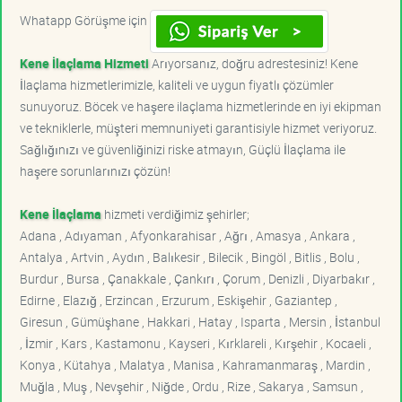
Whatapp Görüşme için
Kene İlaçlama Hizmeti
Arıyorsanız, doğru adrestesiniz! Kene
İlaçlama hizmetlerimizle, kaliteli ve uygun fiyatlı çözümler
sunuyoruz. Böcek ve haşere ilaçlama hizmetlerinde en iyi ekipman
ve tekniklerle, müşteri memnuniyeti garantisiyle hizmet veriyoruz.
Sağlığınızı ve güvenliğinizi riske atmayın, Güçlü İlaçlama ile
haşere sorunlarınızı çözün!
Kene İlaçlama
hizmeti verdiğimiz şehirler;
Adana , Adıyaman , Afyonkarahisar , Ağrı , Amasya , Ankara ,
Antalya , Artvin , Aydın , Balıkesir , Bilecik , Bingöl , Bitlis , Bolu ,
Burdur , Bursa , Çanakkale , Çankırı , Çorum , Denizli , Diyarbakır ,
Edirne , Elazığ , Erzincan , Erzurum , Eskişehir , Gaziantep ,
Giresun , Gümüşhane , Hakkari , Hatay , Isparta , Mersin , İstanbul
, İzmir , Kars , Kastamonu , Kayseri , Kırklareli , Kırşehir , Kocaeli ,
Konya , Kütahya , Malatya , Manisa , Kahramanmaraş , Mardin ,
Muğla , Muş , Nevşehir , Niğde , Ordu , Rize , Sakarya , Samsun ,