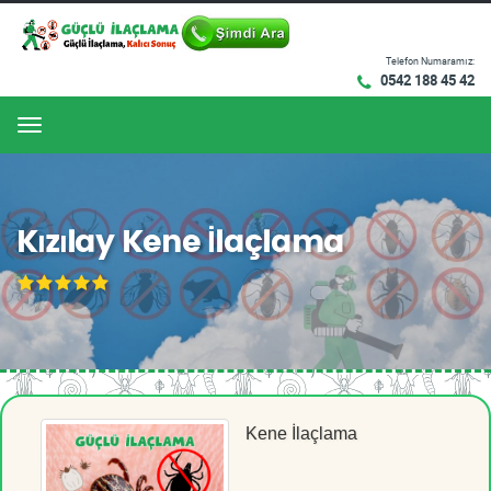
Telefon Numaramız:
0542 188 45 42
Menu
Kızılay Kene İlaçlama
Kene İlaçlama