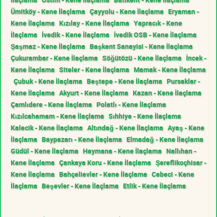
Ümitköy - Kene İlaçlama
Çayyolu - Kene İlaçlama
Eryaman -
Kene İlaçlama
Kızılay - Kene İlaçlama
Yapracık - Kene
İlaçlama
İvedik - Kene İlaçlama
İvedik OSB - Kene İlaçlama
Şaşmaz - Kene İlaçlama
Başkent Sanayisi - Kene İlaçlama
Çukurambar - Kene İlaçlama
Söğütözü - Kene İlaçlama
İncek -
Kene İlaçlama
Siteler - Kene İlaçlama
Mamak - Kene İlaçlama
Çubuk - Kene İlaçlama
Beştepe - Kene İlaçlama
Pursaklar -
Kene İlaçlama
Akyurt - Kene İlaçlama
Kazan - Kene İlaçlama
Çamlıdere - Kene İlaçlama
Polatlı - Kene İlaçlama
Kızılcahamam - Kene İlaçlama
Sıhhiye - Kene İlaçlama
Kalecik - Kene İlaçlama
Altındağ - Kene İlaçlama
Ayaş - Kene
İlaçlama
Baypazarı - Kene İlaçlama
Elmadağ - Kene İlaçlama
Güdül - Kene İlaçlama
Haymana - Kene İlaçlama
Nallıhan -
Kene İlaçlama
Çankaya Koru - Kene İlaçlama
Şereflikoçhisar -
Kene İlaçlama
Bahçelievler - Kene İlaçlama
Cebeci - Kene
İlaçlama
Beşevler - Kene İlaçlama
Etlik - Kene İlaçlama