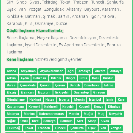
Siirt , Sinop , Sivas , Tekirdağ , Tokat , Trabzon , Tunceli , Şanlıurfa ,
Uşak , Van , Yozgat , Zonguldak , Aksaray , Bayburt , Karaman ,
Kırıkkale , Batman , Şırnak , Bartın , Ardahan , Iğdır , Yalova ,
Karabük , Kilis , Osmaniye , Düzce
Güçlü İlaçlama Hizmetlerimiz;
Böcek İlaçlama , Haşere İlaçlama , Dezenfeksiyon , Dezenfekte
İlaçlama , İşyeri Dezenfekte , Ev Apartman Dezenfekte , Fabrika
İlaçlama
Kene İlaçlama
hizmeti verdiğimiz şehirler;
Adana
Adıyaman
Afyonkarahisar
Ağrı
Amasya
Ankara
Antalya
Artvin
Aydın
Balıkesir
Bilecik
Bingöl
Bitlis
Bolu
Burdur
Bursa
Çanakkale
Çankırı
Çorum
Denizli
Diyarbakır
Edirne
Elazığ
Erzincan
Erzurum
Eskişehir
Gaziantep
Giresun
Gümüşhane
Hakkari
Hatay
Isparta
Mersin
İstanbul
İzmir
Kars
Kastamonu
Kayseri
Kırklareli
Kırşehir
Kocaeli
Konya
Kütahya
Malatya
Manisa
Kahramanmaraş
Mardin
Muğla
Muş
Nevşehir
Niğde
Ordu
Rize
Sakarya
Samsun
Siirt
Sinop
Sivas
Tekirdağ
Tokat
Trabzon
Tunceli
Şanlıurfa
Uşak
Van
Yozgat