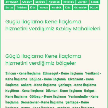
Zonguldak
Aksaray
Bayburt
Karaman
Kırıkkale
Batman
Şırnak
Bartın
Ardahan
Iğdır
Yalova
Karabük
Kilis
Osmaniye
Düzce
Güçlü İlaçlama Kene İlaçlama
hizmetini verdiğimiz Kızılay Mahalleleri
Güçlü İlaçlama Kene İlaçlama
hizmetini verdiğimiz bölgeler
Sincan - Kene İlaçlama
Etimesgut - Kene İlaçlama
Yenikent -
Kene İlaçlama
Bağlıca - Kene İlaçlama
Elvankent - Kene
İlaçlama
Ankara - Kene İlaçlama
Çankaya - Kene İlaçlama
Keçiören - Kene İlaçlama
Dikmen - Kene İlaçlama
Balgat -
Kene İlaçlama
Gölbaşı - Kene İlaçlama
Yenimahalle - Kene
İlaçlama
Demetevler - Kene İlaçlama
Şentepe - Kene
İlaçlama
Ostim - Kene İlaçlama
Batıkent - Kene İlaçlama