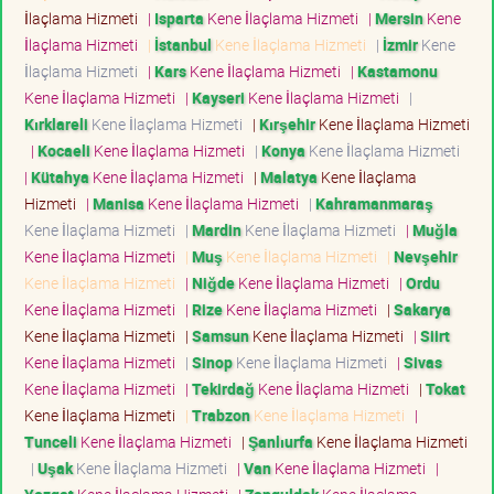
İlaçlama Hizmeti
|
Isparta
Kene İlaçlama Hizmeti
|
Mersin
Kene
İlaçlama Hizmeti
|
İstanbul
Kene İlaçlama Hizmeti
|
İzmir
Kene
İlaçlama Hizmeti
|
Kars
Kene İlaçlama Hizmeti
|
Kastamonu
Kene İlaçlama Hizmeti
|
Kayseri
Kene İlaçlama Hizmeti
|
Kırklareli
Kene İlaçlama Hizmeti
|
Kırşehir
Kene İlaçlama Hizmeti
|
Kocaeli
Kene İlaçlama Hizmeti
|
Konya
Kene İlaçlama Hizmeti
|
Kütahya
Kene İlaçlama Hizmeti
|
Malatya
Kene İlaçlama
Hizmeti
|
Manisa
Kene İlaçlama Hizmeti
|
Kahramanmaraş
Kene İlaçlama Hizmeti
|
Mardin
Kene İlaçlama Hizmeti
|
Muğla
Kene İlaçlama Hizmeti
|
Muş
Kene İlaçlama Hizmeti
|
Nevşehir
Kene İlaçlama Hizmeti
|
Niğde
Kene İlaçlama Hizmeti
|
Ordu
Kene İlaçlama Hizmeti
|
Rize
Kene İlaçlama Hizmeti
|
Sakarya
Kene İlaçlama Hizmeti
|
Samsun
Kene İlaçlama Hizmeti
|
Siirt
Kene İlaçlama Hizmeti
|
Sinop
Kene İlaçlama Hizmeti
|
Sivas
Kene İlaçlama Hizmeti
|
Tekirdağ
Kene İlaçlama Hizmeti
|
Tokat
Kene İlaçlama Hizmeti
|
Trabzon
Kene İlaçlama Hizmeti
|
Tunceli
Kene İlaçlama Hizmeti
|
Şanlıurfa
Kene İlaçlama Hizmeti
|
Uşak
Kene İlaçlama Hizmeti
|
Van
Kene İlaçlama Hizmeti
|