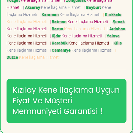
Yozgat
Kene İlaçlama Hizmeti
|
Zonguldak
Kene İlaçlama
Hizmeti
|
Aksaray
Kene İlaçlama Hizmeti
|
Bayburt
Kene
İlaçlama Hizmeti
|
Karaman
Kene İlaçlama Hizmeti
|
Kırıkkale
Kene İlaçlama Hizmeti
|
Batman
Kene İlaçlama Hizmeti
|
Şırnak
Kene İlaçlama Hizmeti
|
Bartın
Kene İlaçlama Hizmeti
|
Ardahan
Kene İlaçlama Hizmeti
|
Iğdır
Kene İlaçlama Hizmeti
|
Yalova
Kene İlaçlama Hizmeti
|
Karabük
Kene İlaçlama Hizmeti
|
Kilis
Kene İlaçlama Hizmeti
|
Osmaniye
Kene İlaçlama Hizmeti
|
Düzce
Kene İlaçlama Hizmeti
Kızılay Kene İlaçlama Uygun
Fiyat Ve Müşteri
Memnuniyeti Garantisi !