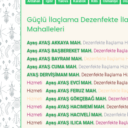
Ardahan
Iğdır
Yalova
Karabük
Kilis
Osmaniye
Dü
Güçlü İlaçlama Dezenfekte İl
Mahalleleri
Ayaş AYAŞ AKKAYA MAH.
Dezenfekte İlaçlama 
Ayaş AYAŞ BAŞBEREKET MAH.
Dezenfekte İlaç
Ayaş AYAŞ BAYRAM MAH.
Dezenfekte İlaçlama 
Ayaş AYAŞ CUMA MAH.
Dezenfekte İlaçlama Hi
AYAŞ DERVİŞİMAM MAH.
Dezenfekte İlaçlama H
Hizmeti
Ayaş AYAŞ EVCİ MAH.
Dezenfekte İlaç
Hizmeti
Ayaş AYAŞ FERUZ MAH.
Dezenfekte İl
Hizmeti
Ayaş AYAŞ GÖKÇEBAĞ MAH.
Dezenfekt
Hizmeti
Ayaş AYAŞ HACIMEMİ MAH.
Dezenfekte
Hizmeti
Ayaş AYAŞ HACIVELİ MAH.
Dezenfekte 
Hizmeti
Ayaş AYAŞ ILICA MAH.
Dezenfekte İla