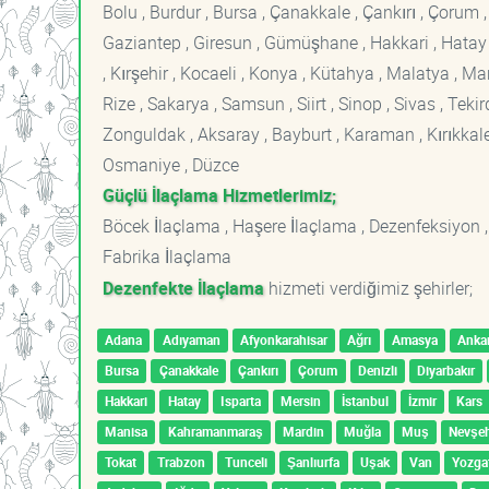
Bolu , Burdur , Bursa , Çanakkale , Çankırı , Çorum , D
Gaziantep , Giresun , Gümüşhane , Hakkari , Hatay , I
, Kırşehir , Kocaeli , Konya , Kütahya , Malatya , 
Rize , Sakarya , Samsun , Siirt , Sinop , Sivas , Teki
Zonguldak , Aksaray , Bayburt , Karaman , Kırıkkale ,
Osmaniye , Düzce
Güçlü İlaçlama Hizmetlerimiz;
Böcek İlaçlama , Haşere İlaçlama , Dezenfeksiyon ,
Fabrika İlaçlama
Dezenfekte İlaçlama
hizmeti verdiğimiz şehirler;
Adana
Adıyaman
Afyonkarahisar
Ağrı
Amasya
Anka
Bursa
Çanakkale
Çankırı
Çorum
Denizli
Diyarbakır
Hakkari
Hatay
Isparta
Mersin
İstanbul
İzmir
Kars
Manisa
Kahramanmaraş
Mardin
Muğla
Muş
Nevşeh
Tokat
Trabzon
Tunceli
Şanlıurfa
Uşak
Van
Yozga