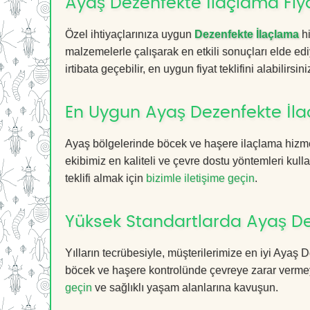
Ayaş Dezenfekte İlaçlama Fiya
Özel ihtiyaçlarınıza uygun
Dezenfekte İlaçlama
hi
malzemelerle çalışarak en etkili sonuçları elde edi
irtibata geçebilir, en uygun fiyat teklifini alabilirsini
En Uygun Ayaş Dezenfekte İl
Ayaş bölgelerinde böcek ve haşere ilaçlama hizme
ekibimiz en kaliteli ve çevre dostu yöntemleri kull
teklifi almak için
bizimle iletişime geçin
.
Yüksek Standartlarda Ayaş De
Yılların tecrübesiyle, müşterilerimize en iyi Ayaş
böcek ve haşere kontrolünde çevreye zarar vermeye
geçin
ve sağlıklı yaşam alanlarına kavuşun.