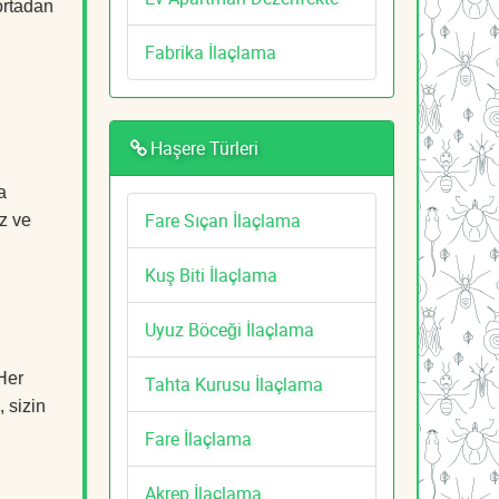
ortadan
Fabrika İlaçlama
Haşere Türleri
a
Fare Sıçan İlaçlama
z ve
Kuş Biti İlaçlama
Uyuz Böceği İlaçlama
Her
Tahta Kurusu İlaçlama
, sizin
Fare İlaçlama
Akrep İlaçlama