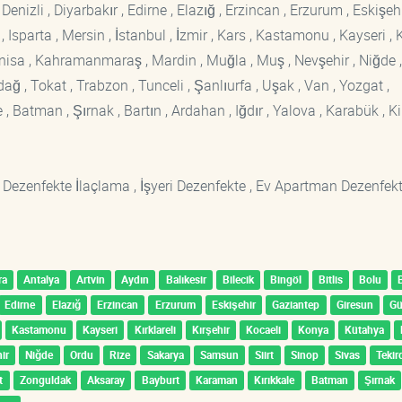
enizli , Diyarbakır , Edirne , Elazığ , Erzincan , Erzurum , Eskişehi
sparta , Mersin , İstanbul , İzmir , Kars , Kastamonu , Kayseri , K
Manisa , Kahramanmaraş , Mardin , Muğla , Muş , Nevşehir , Niğde ,
rdağ , Tokat , Trabzon , Tunceli , Şanlıurfa , Uşak , Van , Yozgat ,
 Batman , Şırnak , Bartın , Ardahan , Iğdır , Yalova , Karabük , Kil
 Dezenfekte İlaçlama , İşyeri Dezenfekte , Ev Apartman Dezenfekt
ra
Antalya
Artvin
Aydın
Balıkesir
Bilecik
Bingöl
Bitlis
Bolu
Edirne
Elazığ
Erzincan
Erzurum
Eskişehir
Gaziantep
Giresun
G
Kastamonu
Kayseri
Kırklareli
Kırşehir
Kocaeli
Konya
Kütahya
ir
Niğde
Ordu
Rize
Sakarya
Samsun
Siirt
Sinop
Sivas
Tekir
t
Zonguldak
Aksaray
Bayburt
Karaman
Kırıkkale
Batman
Şırnak