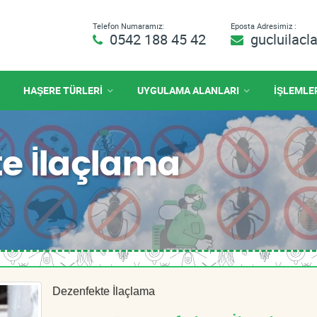
Telefon Numaramız:
Eposta Adresimiz :
0542 188 45 42
gucluilac
HAŞERE TÜRLERİ
UYGULAMA ALANLARI
İŞLEMLE
e İlaçlama
Dezenfekte İlaçlama