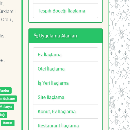
r ,
Tespih Böceği İlaçlama
ırklareli
 Ordu ,
Uygulama Alanları
is ,
Ev İlaçlama
e ,
Otel İlaçlama
İş Yeri İlaçlama
Burdur
Site İlaçlama
ümüşhane
Malatya
Konut, Ev İlaçlama
dağ
Bartın
Restaurant İlaçlama