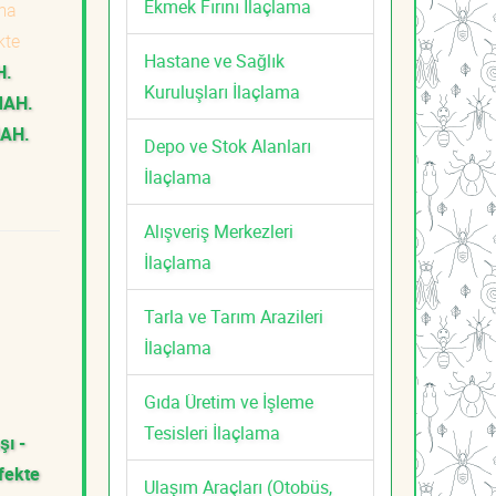
Ekmek Fırını İlaçlama
ma
kte
Hastane ve Sağlık
H.
Kuruluşları İlaçlama
MAH.
AH.
Depo ve Stok Alanları
İlaçlama
Alışveriş Merkezleri
İlaçlama
Tarla ve Tarım Arazileri
İlaçlama
Gıda Üretim ve İşleme
Tesisleri İlaçlama
şı -
fekte
Ulaşım Araçları (Otobüs,