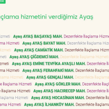
zce
açlama hizmetini verdiğimiz Ayaş
Hizmeti
Ayaş AYAŞ BAŞAYAŞ MAH.
Dezenfekte İlaçlama Hizm
lama Hizmeti
Ayaş AYAŞ BAYAT MAH.
Dezenfekte İlaçlama Hi
Hizmeti
Ayaş AYAŞ CAMİATİK MAH.
Dezenfekte İlaçlama Hiz
zmeti
Ayaş AYAŞ ÇİĞDEMCİ MAH.
Dezenfekte İlaçlama Hizmet
izmeti
Ayaş AYAŞ EMİNE TEVFİKA AYAŞLI MAH.
Dezenfekte İ
lama Hizmeti
Ayaş AYAŞ FERAHFAKİ MAH.
Dezenfekte İlaçlam
açlama Hizmeti
Ayaş AYAŞ GENÇALİ MAH.
Dezenfekte İlaçlam
e İlaçlama Hizmeti
Ayaş AYAŞ GÖKLER MAH.
Dezenfekte İla
 İlaçlama Hizmeti
Ayaş AYAŞ HACIRECEP MAH.
Dezenfekte İ
İlaçlama Hizmeti
Ayaş AYAŞ HOCASİNAN MAH.
Dezenfekte İ
çlama Hizmeti
Ayaş AYAŞ İLHANKÖY MAH.
Dezenfekte İlaçlam