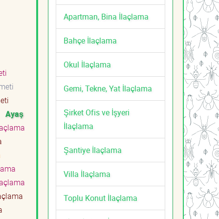
Apartman, Bina İlaçlama
Bahçe İlaçlama
Okul İlaçlama
eti
zmeti
Gemi, Tekne, Yat İlaçlama
meti
Şirket Ofis ve İşyeri
i
Ayaş
İlaçlama
laçlama
a
Şantiye İlaçlama
a
çlama
Villa İlaçlama
laçlama
laçlama
Toplu Konut İlaçlama
a