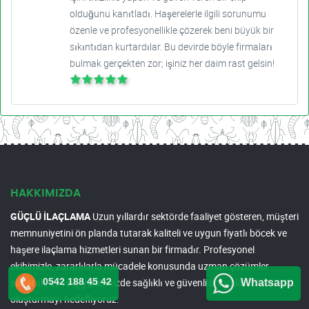
olduğunu kanıtladı. Haşerelerle ilgili sorunumu
özenle ve profesyonellikle çözerek beni büyük bir
sıkıntıdan kurtardılar. Bu devirde böyle firmaları
bulmak gerçekten zor; işiniz her daim rast gelsin!
HAKKIMIZDA
GÜÇLÜ İLAÇLAMA
Uzun yıllardır sektörde faaliyet gösteren, müşteri
memnuniyetini ön planda tutarak kaliteli ve uygun fiyatlı böcek ve
haşere ilaçlama hizmetleri sunan bir firmadır. Profesyonel
ekibimizle, zararlılarla mücadele konusunda uzman çözümler
0542 188 45 42
sunarak, ev ve iş yerlerinizde sağlıklı ve güvenli ortamlar
Whatsapp
oluşturmayı hedefliyoruz.