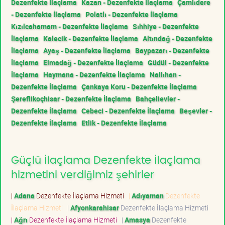
Dezenfekte İlaçlama
Kazan - Dezenfekte İlaçlama
Çamlıdere
- Dezenfekte İlaçlama
Polatlı - Dezenfekte İlaçlama
Kızılcahamam - Dezenfekte İlaçlama
Sıhhiye - Dezenfekte
İlaçlama
Kalecik - Dezenfekte İlaçlama
Altındağ - Dezenfekte
İlaçlama
Ayaş - Dezenfekte İlaçlama
Baypazarı - Dezenfekte
İlaçlama
Elmadağ - Dezenfekte İlaçlama
Güdül - Dezenfekte
İlaçlama
Haymana - Dezenfekte İlaçlama
Nallıhan -
Dezenfekte İlaçlama
Çankaya Koru - Dezenfekte İlaçlama
Şereflikoçhisar - Dezenfekte İlaçlama
Bahçelievler -
Dezenfekte İlaçlama
Cebeci - Dezenfekte İlaçlama
Beşevler -
Dezenfekte İlaçlama
Etlik - Dezenfekte İlaçlama
Güçlü İlaçlama Dezenfekte İlaçlama
hizmetini verdiğimiz şehirler
|
Adana
Dezenfekte İlaçlama Hizmeti
|
Adıyaman
Dezenfekte
İlaçlama Hizmeti
|
Afyonkarahisar
Dezenfekte İlaçlama Hizmeti
|
Ağrı
Dezenfekte İlaçlama Hizmeti
|
Amasya
Dezenfekte