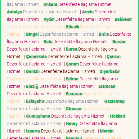
İlaçlama Hizmeti
|
Ankara
Dezenfekte İlaçlama Hizmeti
|
Antalya
Dezenfekte İlaçlama Hizmeti
|
Artvin
Dezenfekte
İlaçlama Hizmeti
|
Aydın
Dezenfekte İlaçlama Hizmeti
|
Balıkesir
Dezenfekte İlaçlama Hizmeti
|
Bilecik
Dezenfekte İlaçlama
Hizmeti
|
Bingöl
Dezenfekte İlaçlama Hizmeti
|
Bitlis
Dezenfekte
İlaçlama Hizmeti
|
Bolu
Dezenfekte İlaçlama Hizmeti
|
Burdur
Dezenfekte İlaçlama Hizmeti
|
Bursa
Dezenfekte İlaçlama
Hizmeti
|
Çanakkale
Dezenfekte İlaçlama Hizmeti
|
Çankırı
Dezenfekte İlaçlama Hizmeti
|
Çorum
Dezenfekte İlaçlama
Hizmeti
|
Denizli
Dezenfekte İlaçlama Hizmeti
|
Diyarbakır
Dezenfekte İlaçlama Hizmeti
|
Edirne
Dezenfekte İlaçlama
Hizmeti
|
Elazığ
Dezenfekte İlaçlama Hizmeti
|
Erzincan
Dezenfekte İlaçlama Hizmeti
|
Erzurum
Dezenfekte İlaçlama
Hizmeti
|
Eskişehir
Dezenfekte İlaçlama Hizmeti
|
Gaziantep
Dezenfekte İlaçlama Hizmeti
|
Giresun
Dezenfekte İlaçlama
Hizmeti
|
Gümüşhane
Dezenfekte İlaçlama Hizmeti
|
Hakkari
Dezenfekte İlaçlama Hizmeti
|
Hatay
Dezenfekte İlaçlama
Hizmeti
|
Isparta
Dezenfekte İlaçlama Hizmeti
|
Mersin
Dezenfekte İlaçlama Hizmeti
|
İstanbul
Dezenfekte İlaçlama