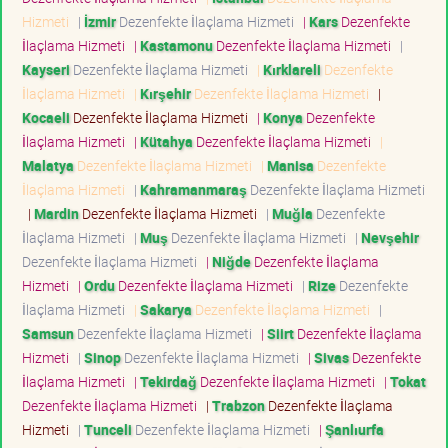
Hizmeti
|
İzmir
Dezenfekte İlaçlama Hizmeti
|
Kars
Dezenfekte
İlaçlama Hizmeti
|
Kastamonu
Dezenfekte İlaçlama Hizmeti
|
Kayseri
Dezenfekte İlaçlama Hizmeti
|
Kırklareli
Dezenfekte
İlaçlama Hizmeti
|
Kırşehir
Dezenfekte İlaçlama Hizmeti
|
Kocaeli
Dezenfekte İlaçlama Hizmeti
|
Konya
Dezenfekte
İlaçlama Hizmeti
|
Kütahya
Dezenfekte İlaçlama Hizmeti
|
Malatya
Dezenfekte İlaçlama Hizmeti
|
Manisa
Dezenfekte
İlaçlama Hizmeti
|
Kahramanmaraş
Dezenfekte İlaçlama Hizmeti
|
Mardin
Dezenfekte İlaçlama Hizmeti
|
Muğla
Dezenfekte
İlaçlama Hizmeti
|
Muş
Dezenfekte İlaçlama Hizmeti
|
Nevşehir
Dezenfekte İlaçlama Hizmeti
|
Niğde
Dezenfekte İlaçlama
Hizmeti
|
Ordu
Dezenfekte İlaçlama Hizmeti
|
Rize
Dezenfekte
İlaçlama Hizmeti
|
Sakarya
Dezenfekte İlaçlama Hizmeti
|
Samsun
Dezenfekte İlaçlama Hizmeti
|
Siirt
Dezenfekte İlaçlama
Hizmeti
|
Sinop
Dezenfekte İlaçlama Hizmeti
|
Sivas
Dezenfekte
İlaçlama Hizmeti
|
Tekirdağ
Dezenfekte İlaçlama Hizmeti
|
Tokat
Dezenfekte İlaçlama Hizmeti
|
Trabzon
Dezenfekte İlaçlama
Hizmeti
|
Tunceli
Dezenfekte İlaçlama Hizmeti
|
Şanlıurfa