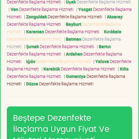
Dezenfekte İlaçlama Hizmeti
|
Uşak
Dezenfekte İlaçlama Hizmeti
|
Van
Dezenfekte İlaçlama Hizmeti
|
Yozgat
Dezenfekte İlaçlama
Hizmeti
|
Zonguldak
Dezenfekte İlaçlama Hizmeti
|
Aksaray
Dezenfekte İlaçlama Hizmeti
|
Bayburt
Dezenfekte İlaçlama
Hizmeti
|
Karaman
Dezenfekte İlaçlama Hizmeti
|
Kırıkkale
Dezenfekte İlaçlama Hizmeti
|
Batman
Dezenfekte İlaçlama
Hizmeti
|
Şırnak
Dezenfekte İlaçlama Hizmeti
|
Bartın
Dezenfekte İlaçlama Hizmeti
|
Ardahan
Dezenfekte İlaçlama
Hizmeti
|
Iğdır
Dezenfekte İlaçlama Hizmeti
|
Yalova
Dezenfekte
İlaçlama Hizmeti
|
Karabük
Dezenfekte İlaçlama Hizmeti
|
Kilis
Dezenfekte İlaçlama Hizmeti
|
Osmaniye
Dezenfekte İlaçlama
Hizmeti
|
Düzce
Dezenfekte İlaçlama Hizmeti
Beştepe Dezenfekte
İlaçlama Uygun Fiyat Ve