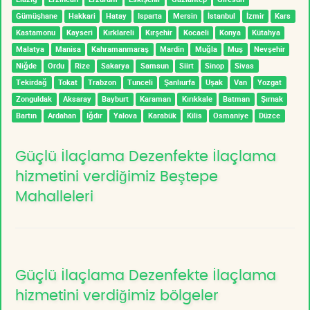
Gümüşhane
Hakkari
Hatay
Isparta
Mersin
İstanbul
İzmir
Kars
Kastamonu
Kayseri
Kırklareli
Kırşehir
Kocaeli
Konya
Kütahya
Malatya
Manisa
Kahramanmaraş
Mardin
Muğla
Muş
Nevşehir
Niğde
Ordu
Rize
Sakarya
Samsun
Siirt
Sinop
Sivas
Tekirdağ
Tokat
Trabzon
Tunceli
Şanlıurfa
Uşak
Van
Yozgat
Zonguldak
Aksaray
Bayburt
Karaman
Kırıkkale
Batman
Şırnak
Bartın
Ardahan
Iğdır
Yalova
Karabük
Kilis
Osmaniye
Düzce
Güçlü İlaçlama Dezenfekte İlaçlama
hizmetini verdiğimiz Beştepe
Mahalleleri
Güçlü İlaçlama Dezenfekte İlaçlama
hizmetini verdiğimiz bölgeler