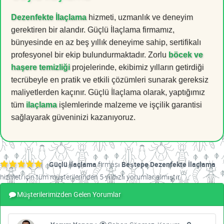
Dezenfekte İlaçlama
hizmeti, uzmanlık ve deneyim
gerektiren bir alandır. Güçlü İlaçlama firmamız,
bünyesinde en az beş yıllık deneyime sahip, sertifikalı
profesyonel bir ekip bulundurmaktadır. Zorlu
böcek ve
haşere temizliği
projelerinde, ekibimiz yılların getirdiği
tecrübeyle en pratik ve etkili çözümleri sunarak gereksiz
maliyetlerden kaçınır. Güçlü İlaçlama olarak, yaptığımız
tüm
ilaçlama
işlemlerinde malzeme ve işçilik garantisi
sağlayarak güveninizi kazanıyoruz.
Güçlü İlaçlama
firması
Beştepe Dezenfekte İlaçlama
hizmeti için tüm müşterilerinden 5 yıldızlı yorumlar almıştır.
Müşterilerimizden Gelen Yorumlar