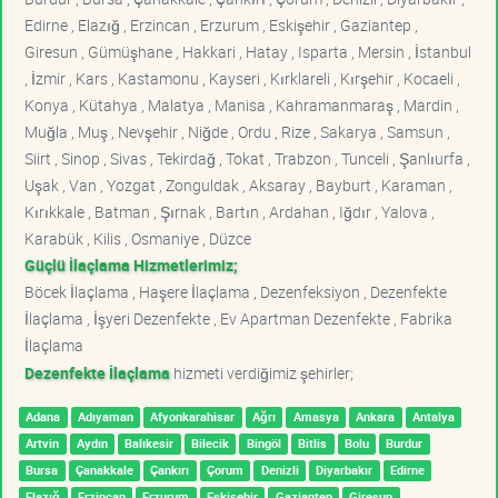
Edirne , Elazığ , Erzincan , Erzurum , Eskişehir , Gaziantep ,
Giresun , Gümüşhane , Hakkari , Hatay , Isparta , Mersin , İstanbul
, İzmir , Kars , Kastamonu , Kayseri , Kırklareli , Kırşehir , Kocaeli ,
Konya , Kütahya , Malatya , Manisa , Kahramanmaraş , Mardin ,
Muğla , Muş , Nevşehir , Niğde , Ordu , Rize , Sakarya , Samsun ,
Siirt , Sinop , Sivas , Tekirdağ , Tokat , Trabzon , Tunceli , Şanlıurfa ,
Uşak , Van , Yozgat , Zonguldak , Aksaray , Bayburt , Karaman ,
Kırıkkale , Batman , Şırnak , Bartın , Ardahan , Iğdır , Yalova ,
Karabük , Kilis , Osmaniye , Düzce
Güçlü İlaçlama Hizmetlerimiz;
Böcek İlaçlama , Haşere İlaçlama , Dezenfeksiyon , Dezenfekte
İlaçlama , İşyeri Dezenfekte , Ev Apartman Dezenfekte , Fabrika
İlaçlama
Dezenfekte İlaçlama
hizmeti verdiğimiz şehirler;
Adana
Adıyaman
Afyonkarahisar
Ağrı
Amasya
Ankara
Antalya
Artvin
Aydın
Balıkesir
Bilecik
Bingöl
Bitlis
Bolu
Burdur
Bursa
Çanakkale
Çankırı
Çorum
Denizli
Diyarbakır
Edirne
Elazığ
Erzincan
Erzurum
Eskişehir
Gaziantep
Giresun