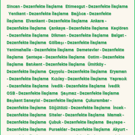
Sincan - Dezenfekte İlaçlama
Etimesgut - Dezenfekte İlaçlama
Yenikent - Dezenfekte İlaçlama
Bağlıca - Dezenfekte
İlaçlama
Elvankent - Dezenfekte İlaçlama
Ankara -
Dezenfekte İlaçlama
Çankaya - Dezenfekte İlaçlama
Keçiören
- Dezenfekte İlaçlama
Dikmen - Dezenfekte İlaçlama
Balgat -
Dezenfekte İlaçlama
Gölbaşı - Dezenfekte İlaçlama
Yenimahalle - Dezenfekte İlaçlama
Demetevler - Dezenfekte
İlaçlama
Şentepe - Dezenfekte İlaçlama
Ostim - Dezenfekte
İlaçlama
Batıkent - Dezenfekte İlaçlama
Ümitköy -
Dezenfekte İlaçlama
Çayyolu - Dezenfekte İlaçlama
Eryaman
- Dezenfekte İlaçlama
Kızılay - Dezenfekte İlaçlama
Yapracık
- Dezenfekte İlaçlama
İvedik - Dezenfekte İlaçlama
İvedik
OSB - Dezenfekte İlaçlama
Şaşmaz - Dezenfekte İlaçlama
Başkent Sanayisi - Dezenfekte İlaçlama
Çukurambar -
Dezenfekte İlaçlama
Söğütözü - Dezenfekte İlaçlama
İncek -
Dezenfekte İlaçlama
Siteler - Dezenfekte İlaçlama
Mamak -
Dezenfekte İlaçlama
Çubuk - Dezenfekte İlaçlama
Beştepe -
Dezenfekte İlaçlama
Pursaklar - Dezenfekte İlaçlama
Akyurt -