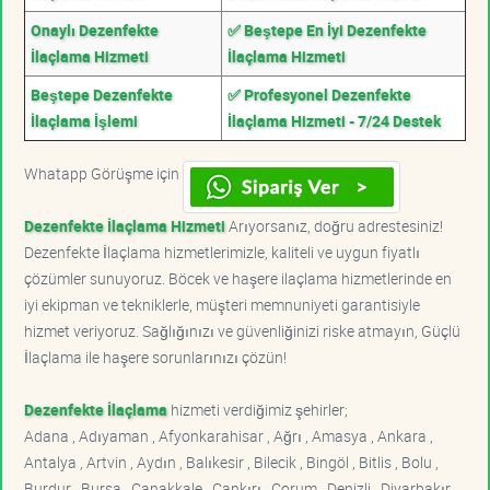
Onaylı Dezenfekte
✅ Beştepe En İyi Dezenfekte
İlaçlama Hizmeti
İlaçlama Hizmeti
Beştepe Dezenfekte
✅ Profesyonel Dezenfekte
İlaçlama İşlemi
İlaçlama Hizmeti - 7/24 Destek
Whatapp Görüşme için
Dezenfekte İlaçlama Hizmeti
Arıyorsanız, doğru adrestesiniz!
Dezenfekte İlaçlama hizmetlerimizle, kaliteli ve uygun fiyatlı
çözümler sunuyoruz. Böcek ve haşere ilaçlama hizmetlerinde en
iyi ekipman ve tekniklerle, müşteri memnuniyeti garantisiyle
hizmet veriyoruz. Sağlığınızı ve güvenliğinizi riske atmayın, Güçlü
İlaçlama ile haşere sorunlarınızı çözün!
Dezenfekte İlaçlama
hizmeti verdiğimiz şehirler;
Adana , Adıyaman , Afyonkarahisar , Ağrı , Amasya , Ankara ,
Antalya , Artvin , Aydın , Balıkesir , Bilecik , Bingöl , Bitlis , Bolu ,
Burdur , Bursa , Çanakkale , Çankırı , Çorum , Denizli , Diyarbakır ,