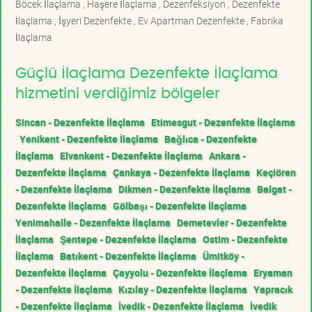
Böcek İlaçlama , Haşere İlaçlama , Dezenfeksiyon , Dezenfekte
İlaçlama , İşyeri Dezenfekte , Ev Apartman Dezenfekte , Fabrika
İlaçlama
Güçlü İlaçlama Dezenfekte İlaçlama
hizmetini verdiğimiz bölgeler
Sincan - Dezenfekte İlaçlama
Etimesgut - Dezenfekte İlaçlama
Yenikent - Dezenfekte İlaçlama
Bağlıca - Dezenfekte
İlaçlama
Elvankent - Dezenfekte İlaçlama
Ankara -
Dezenfekte İlaçlama
Çankaya - Dezenfekte İlaçlama
Keçiören
- Dezenfekte İlaçlama
Dikmen - Dezenfekte İlaçlama
Balgat -
Dezenfekte İlaçlama
Gölbaşı - Dezenfekte İlaçlama
Yenimahalle - Dezenfekte İlaçlama
Demetevler - Dezenfekte
İlaçlama
Şentepe - Dezenfekte İlaçlama
Ostim - Dezenfekte
İlaçlama
Batıkent - Dezenfekte İlaçlama
Ümitköy -
Dezenfekte İlaçlama
Çayyolu - Dezenfekte İlaçlama
Eryaman
- Dezenfekte İlaçlama
Kızılay - Dezenfekte İlaçlama
Yapracık
- Dezenfekte İlaçlama
İvedik - Dezenfekte İlaçlama
İvedik