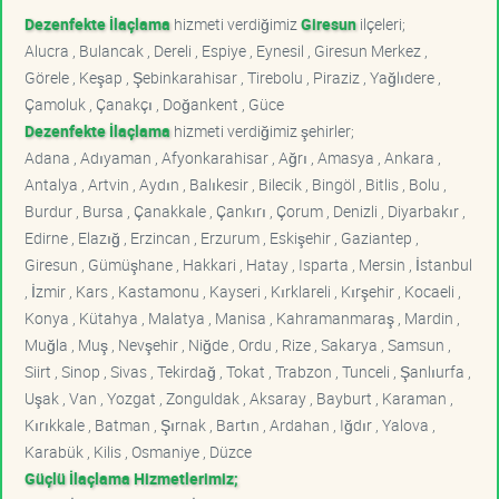
Dezenfekte İlaçlama
hizmeti verdiğimiz
Giresun
ilçeleri;
Alucra , Bulancak , Dereli , Espiye , Eynesil , Giresun Merkez ,
Görele , Keşap , Şebinkarahisar , Tirebolu , Piraziz , Yağlıdere ,
Çamoluk , Çanakçı , Doğankent , Güce
Dezenfekte İlaçlama
hizmeti verdiğimiz şehirler;
Adana , Adıyaman , Afyonkarahisar , Ağrı , Amasya , Ankara ,
Antalya , Artvin , Aydın , Balıkesir , Bilecik , Bingöl , Bitlis , Bolu ,
Burdur , Bursa , Çanakkale , Çankırı , Çorum , Denizli , Diyarbakır ,
Edirne , Elazığ , Erzincan , Erzurum , Eskişehir , Gaziantep ,
Giresun , Gümüşhane , Hakkari , Hatay , Isparta , Mersin , İstanbul
, İzmir , Kars , Kastamonu , Kayseri , Kırklareli , Kırşehir , Kocaeli ,
Konya , Kütahya , Malatya , Manisa , Kahramanmaraş , Mardin ,
Muğla , Muş , Nevşehir , Niğde , Ordu , Rize , Sakarya , Samsun ,
Siirt , Sinop , Sivas , Tekirdağ , Tokat , Trabzon , Tunceli , Şanlıurfa ,
Uşak , Van , Yozgat , Zonguldak , Aksaray , Bayburt , Karaman ,
Kırıkkale , Batman , Şırnak , Bartın , Ardahan , Iğdır , Yalova ,
Karabük , Kilis , Osmaniye , Düzce
Güçlü İlaçlama Hizmetlerimiz;