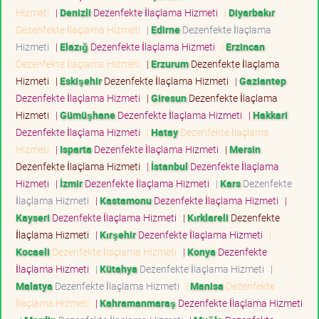
Hizmeti
|
Denizli
Dezenfekte İlaçlama Hizmeti
|
Diyarbakır
Dezenfekte İlaçlama Hizmeti
|
Edirne
Dezenfekte İlaçlama
Hizmeti
|
Elazığ
Dezenfekte İlaçlama Hizmeti
|
Erzincan
Dezenfekte İlaçlama Hizmeti
|
Erzurum
Dezenfekte İlaçlama
Hizmeti
|
Eskişehir
Dezenfekte İlaçlama Hizmeti
|
Gaziantep
Dezenfekte İlaçlama Hizmeti
|
Giresun
Dezenfekte İlaçlama
Hizmeti
|
Gümüşhane
Dezenfekte İlaçlama Hizmeti
|
Hakkari
Dezenfekte İlaçlama Hizmeti
|
Hatay
Dezenfekte İlaçlama
Hizmeti
|
Isparta
Dezenfekte İlaçlama Hizmeti
|
Mersin
Dezenfekte İlaçlama Hizmeti
|
İstanbul
Dezenfekte İlaçlama
Hizmeti
|
İzmir
Dezenfekte İlaçlama Hizmeti
|
Kars
Dezenfekte
İlaçlama Hizmeti
|
Kastamonu
Dezenfekte İlaçlama Hizmeti
|
Kayseri
Dezenfekte İlaçlama Hizmeti
|
Kırklareli
Dezenfekte
İlaçlama Hizmeti
|
Kırşehir
Dezenfekte İlaçlama Hizmeti
|
Kocaeli
Dezenfekte İlaçlama Hizmeti
|
Konya
Dezenfekte
İlaçlama Hizmeti
|
Kütahya
Dezenfekte İlaçlama Hizmeti
|
Malatya
Dezenfekte İlaçlama Hizmeti
|
Manisa
Dezenfekte
İlaçlama Hizmeti
|
Kahramanmaraş
Dezenfekte İlaçlama Hizmeti