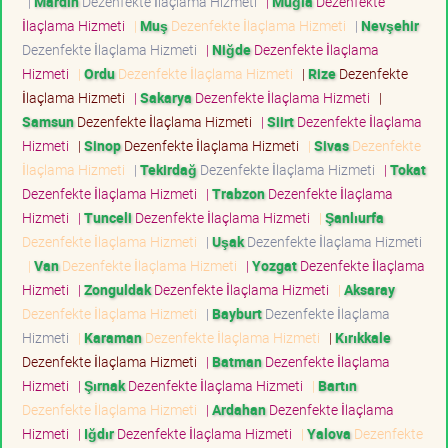
|
Mardin
Dezenfekte İlaçlama Hizmeti
|
Muğla
Dezenfekte
İlaçlama Hizmeti
|
Muş
Dezenfekte İlaçlama Hizmeti
|
Nevşehir
Dezenfekte İlaçlama Hizmeti
|
Niğde
Dezenfekte İlaçlama
Hizmeti
|
Ordu
Dezenfekte İlaçlama Hizmeti
|
Rize
Dezenfekte
İlaçlama Hizmeti
|
Sakarya
Dezenfekte İlaçlama Hizmeti
|
Samsun
Dezenfekte İlaçlama Hizmeti
|
Siirt
Dezenfekte İlaçlama
Hizmeti
|
Sinop
Dezenfekte İlaçlama Hizmeti
|
Sivas
Dezenfekte
İlaçlama Hizmeti
|
Tekirdağ
Dezenfekte İlaçlama Hizmeti
|
Tokat
Dezenfekte İlaçlama Hizmeti
|
Trabzon
Dezenfekte İlaçlama
Hizmeti
|
Tunceli
Dezenfekte İlaçlama Hizmeti
|
Şanlıurfa
Dezenfekte İlaçlama Hizmeti
|
Uşak
Dezenfekte İlaçlama Hizmeti
|
Van
Dezenfekte İlaçlama Hizmeti
|
Yozgat
Dezenfekte İlaçlama
Hizmeti
|
Zonguldak
Dezenfekte İlaçlama Hizmeti
|
Aksaray
Dezenfekte İlaçlama Hizmeti
|
Bayburt
Dezenfekte İlaçlama
Hizmeti
|
Karaman
Dezenfekte İlaçlama Hizmeti
|
Kırıkkale
Dezenfekte İlaçlama Hizmeti
|
Batman
Dezenfekte İlaçlama
Hizmeti
|
Şırnak
Dezenfekte İlaçlama Hizmeti
|
Bartın
Dezenfekte İlaçlama Hizmeti
|
Ardahan
Dezenfekte İlaçlama
Hizmeti
|
Iğdır
Dezenfekte İlaçlama Hizmeti
|
Yalova
Dezenfekte