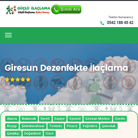
Telefon Numaramız:
0542 188 45 42
Menu
Giresun Dezenfekte İlaçlama
Alucra
Bulancak
Dereli
Espiye
Eynesil
Giresun Merkez
Görele
Keşap
Şebinkarahisar
Tirebolu
Piraziz
Yağlıdere
Çamoluk
Çanakçı
Doğankent
Güce