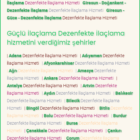
İlaçlama
Dezenfekte İlaçlama Hizmeti
Giresun - Doğankent -
Dezenfekte İlaçlama
Dezenfekte İlaçlama Hizmeti
Giresun -
Güce - Dezenfekte İlaçlama
Dezenfekte İlaçlama Hizmeti
Güçlü İlaçlama Dezenfekte İlaçlama
hizmetini verdiğimiz şehirler
|
Adana
Dezenfekte İlaçlama Hizmeti
|
Adıyaman
Dezenfekte
İlaçlama Hizmeti
|
Afyonkarahisar
Dezenfekte İlaçlama Hizmeti
|
Ağrı
Dezenfekte İlaçlama Hizmeti
|
Amasya
Dezenfekte
İlaçlama Hizmeti
|
Ankara
Dezenfekte İlaçlama Hizmeti
|
Antalya
Dezenfekte İlaçlama Hizmeti
|
Artvin
Dezenfekte
İlaçlama Hizmeti
|
Aydın
Dezenfekte İlaçlama Hizmeti
|
Balıkesir
Dezenfekte İlaçlama Hizmeti
|
Bilecik
Dezenfekte İlaçlama
Hizmeti
|
Bingöl
Dezenfekte İlaçlama Hizmeti
|
Bitlis
Dezenfekte
İlaçlama Hizmeti
|
Bolu
Dezenfekte İlaçlama Hizmeti
|
Burdur
Dezenfekte İlaçlama Hizmeti
|
Bursa
Dezenfekte İlaçlama
Hizmeti
|
Çanakkale
Dezenfekte İlaçlama Hizmeti
|
Çankırı
Dezenfekte İlaçlama Hizmeti
|
Çorum
Dezenfekte İlaçlama