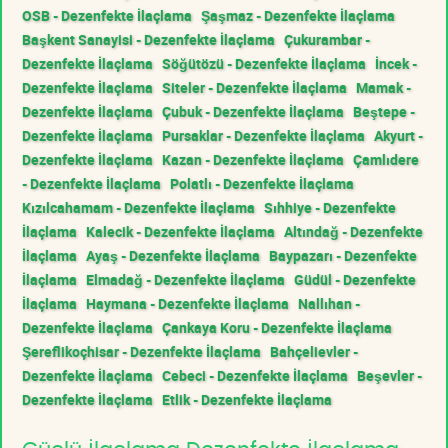
OSB - Dezenfekte İlaçlama
Şaşmaz - Dezenfekte İlaçlama
Başkent Sanayisi - Dezenfekte İlaçlama
Çukurambar -
Dezenfekte İlaçlama
Söğütözü - Dezenfekte İlaçlama
İncek -
Dezenfekte İlaçlama
Siteler - Dezenfekte İlaçlama
Mamak -
Dezenfekte İlaçlama
Çubuk - Dezenfekte İlaçlama
Beştepe -
Dezenfekte İlaçlama
Pursaklar - Dezenfekte İlaçlama
Akyurt -
Dezenfekte İlaçlama
Kazan - Dezenfekte İlaçlama
Çamlıdere
- Dezenfekte İlaçlama
Polatlı - Dezenfekte İlaçlama
Kızılcahamam - Dezenfekte İlaçlama
Sıhhiye - Dezenfekte
İlaçlama
Kalecik - Dezenfekte İlaçlama
Altındağ - Dezenfekte
İlaçlama
Ayaş - Dezenfekte İlaçlama
Baypazarı - Dezenfekte
İlaçlama
Elmadağ - Dezenfekte İlaçlama
Güdül - Dezenfekte
İlaçlama
Haymana - Dezenfekte İlaçlama
Nallıhan -
Dezenfekte İlaçlama
Çankaya Koru - Dezenfekte İlaçlama
Şereflikoçhisar - Dezenfekte İlaçlama
Bahçelievler -
Dezenfekte İlaçlama
Cebeci - Dezenfekte İlaçlama
Beşevler -
Dezenfekte İlaçlama
Etlik - Dezenfekte İlaçlama