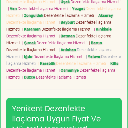
Dezenfekte İlaçlama Hizmeti
|
Uşak
Dezenfekte İlaçlama Hizmeti
|
Van
Dezenfekte İlaçlama Hizmeti
|
Yozgat
Dezenfekte İlaçlama
Hizmeti
|
Zonguldak
Dezenfekte İlaçlama Hizmeti
|
Aksaray
Dezenfekte İlaçlama Hizmeti
|
Bayburt
Dezenfekte İlaçlama
Hizmeti
|
Karaman
Dezenfekte İlaçlama Hizmeti
|
Kırıkkale
Dezenfekte İlaçlama Hizmeti
|
Batman
Dezenfekte İlaçlama
Hizmeti
|
Şırnak
Dezenfekte İlaçlama Hizmeti
|
Bartın
Dezenfekte İlaçlama Hizmeti
|
Ardahan
Dezenfekte İlaçlama
Hizmeti
|
Iğdır
Dezenfekte İlaçlama Hizmeti
|
Yalova
Dezenfekte
İlaçlama Hizmeti
|
Karabük
Dezenfekte İlaçlama Hizmeti
|
Kilis
Dezenfekte İlaçlama Hizmeti
|
Osmaniye
Dezenfekte İlaçlama
Hizmeti
|
Düzce
Dezenfekte İlaçlama Hizmeti
Yenikent Dezenfekte
İlaçlama Uygun Fiyat Ve