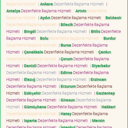
İlaçlama Hizmeti
|
Ankara
Dezenfekte İlaçlama Hizmeti
|
Antalya
Dezenfekte İlaçlama Hizmeti
|
Artvin
Dezenfekte
İlaçlama Hizmeti
|
Aydın
Dezenfekte İlaçlama Hizmeti
|
Balıkesir
Dezenfekte İlaçlama Hizmeti
|
Bilecik
Dezenfekte İlaçlama
Hizmeti
|
Bingöl
Dezenfekte İlaçlama Hizmeti
|
Bitlis
Dezenfekte
İlaçlama Hizmeti
|
Bolu
Dezenfekte İlaçlama Hizmeti
|
Burdur
Dezenfekte İlaçlama Hizmeti
|
Bursa
Dezenfekte İlaçlama
Hizmeti
|
Çanakkale
Dezenfekte İlaçlama Hizmeti
|
Çankırı
Dezenfekte İlaçlama Hizmeti
|
Çorum
Dezenfekte İlaçlama
Hizmeti
|
Denizli
Dezenfekte İlaçlama Hizmeti
|
Diyarbakır
Dezenfekte İlaçlama Hizmeti
|
Edirne
Dezenfekte İlaçlama
Hizmeti
|
Elazığ
Dezenfekte İlaçlama Hizmeti
|
Erzincan
Dezenfekte İlaçlama Hizmeti
|
Erzurum
Dezenfekte İlaçlama
Hizmeti
|
Eskişehir
Dezenfekte İlaçlama Hizmeti
|
Gaziantep
Dezenfekte İlaçlama Hizmeti
|
Giresun
Dezenfekte İlaçlama
Hizmeti
|
Gümüşhane
Dezenfekte İlaçlama Hizmeti
|
Hakkari
Dezenfekte İlaçlama Hizmeti
|
Hatay
Dezenfekte İlaçlama
Hizmeti
|
Isparta
Dezenfekte İlaçlama Hizmeti
|
Mersin
Dezenfekte İlaçlama Hizmeti
|
İstanbul
Dezenfekte İlaçlama