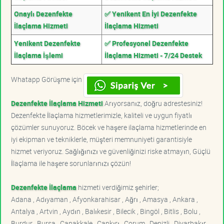
Onaylı Dezenfekte
✅ Yenikent En İyi Dezenfekte
İlaçlama Hizmeti
İlaçlama Hizmeti
Yenikent Dezenfekte
✅ Profesyonel Dezenfekte
İlaçlama İşlemi
İlaçlama Hizmeti - 7/24 Destek
Whatapp Görüşme için
Dezenfekte İlaçlama Hizmeti
Arıyorsanız, doğru adrestesiniz!
Dezenfekte İlaçlama hizmetlerimizle, kaliteli ve uygun fiyatlı
çözümler sunuyoruz. Böcek ve haşere ilaçlama hizmetlerinde en
iyi ekipman ve tekniklerle, müşteri memnuniyeti garantisiyle
hizmet veriyoruz. Sağlığınızı ve güvenliğinizi riske atmayın, Güçlü
İlaçlama ile haşere sorunlarınızı çözün!
Dezenfekte İlaçlama
hizmeti verdiğimiz şehirler;
Adana , Adıyaman , Afyonkarahisar , Ağrı , Amasya , Ankara ,
Antalya , Artvin , Aydın , Balıkesir , Bilecik , Bingöl , Bitlis , Bolu ,
Burdur , Bursa , Çanakkale , Çankırı , Çorum , Denizli , Diyarbakır ,