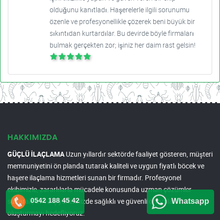
olduğunu kanıtladı. Haşerelerle ilgili sorunumu
özenle ve profesyonellikle çözerek beni büyük bir
sıkıntıdan kurtardılar. Bu devirde böyle firmaları
bulmak gerçekten zor; işiniz her daim rast gelsin!
HAKKIMIZDA
GÜÇLÜ İLAÇLAMA
Uzun yıllardır sektörde faaliyet gösteren, müşteri
memnuniyetini ön planda tutarak kaliteli ve uygun fiyatlı böcek ve
haşere ilaçlama hizmetleri sunan bir firmadır. Profesyonel
ekibimizle, zararlılarla mücadele konusunda uzman çözümler
0542 188 45 42
sunarak, ev ve iş yerlerinizde sağlıklı ve güvenli ortamlar
Whatsapp
oluşturmayı hedefliyoruz.