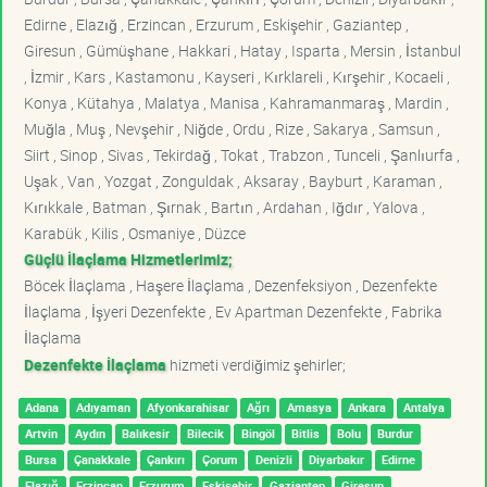
Edirne , Elazığ , Erzincan , Erzurum , Eskişehir , Gaziantep ,
Giresun , Gümüşhane , Hakkari , Hatay , Isparta , Mersin , İstanbul
, İzmir , Kars , Kastamonu , Kayseri , Kırklareli , Kırşehir , Kocaeli ,
Konya , Kütahya , Malatya , Manisa , Kahramanmaraş , Mardin ,
Muğla , Muş , Nevşehir , Niğde , Ordu , Rize , Sakarya , Samsun ,
Siirt , Sinop , Sivas , Tekirdağ , Tokat , Trabzon , Tunceli , Şanlıurfa ,
Uşak , Van , Yozgat , Zonguldak , Aksaray , Bayburt , Karaman ,
Kırıkkale , Batman , Şırnak , Bartın , Ardahan , Iğdır , Yalova ,
Karabük , Kilis , Osmaniye , Düzce
Güçlü İlaçlama Hizmetlerimiz;
Böcek İlaçlama , Haşere İlaçlama , Dezenfeksiyon , Dezenfekte
İlaçlama , İşyeri Dezenfekte , Ev Apartman Dezenfekte , Fabrika
İlaçlama
Dezenfekte İlaçlama
hizmeti verdiğimiz şehirler;
Adana
Adıyaman
Afyonkarahisar
Ağrı
Amasya
Ankara
Antalya
Artvin
Aydın
Balıkesir
Bilecik
Bingöl
Bitlis
Bolu
Burdur
Bursa
Çanakkale
Çankırı
Çorum
Denizli
Diyarbakır
Edirne
Elazığ
Erzincan
Erzurum
Eskişehir
Gaziantep
Giresun