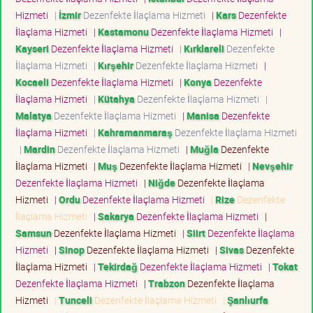
Hizmeti
|
İzmir
Dezenfekte İlaçlama Hizmeti
|
Kars
Dezenfekte
İlaçlama Hizmeti
|
Kastamonu
Dezenfekte İlaçlama Hizmeti
|
Kayseri
Dezenfekte İlaçlama Hizmeti
|
Kırklareli
Dezenfekte
İlaçlama Hizmeti
|
Kırşehir
Dezenfekte İlaçlama Hizmeti
|
Kocaeli
Dezenfekte İlaçlama Hizmeti
|
Konya
Dezenfekte
İlaçlama Hizmeti
|
Kütahya
Dezenfekte İlaçlama Hizmeti
|
Malatya
Dezenfekte İlaçlama Hizmeti
|
Manisa
Dezenfekte
İlaçlama Hizmeti
|
Kahramanmaraş
Dezenfekte İlaçlama Hizmeti
|
Mardin
Dezenfekte İlaçlama Hizmeti
|
Muğla
Dezenfekte
İlaçlama Hizmeti
|
Muş
Dezenfekte İlaçlama Hizmeti
|
Nevşehir
Dezenfekte İlaçlama Hizmeti
|
Niğde
Dezenfekte İlaçlama
Hizmeti
|
Ordu
Dezenfekte İlaçlama Hizmeti
|
Rize
Dezenfekte
İlaçlama Hizmeti
|
Sakarya
Dezenfekte İlaçlama Hizmeti
|
Samsun
Dezenfekte İlaçlama Hizmeti
|
Siirt
Dezenfekte İlaçlama
Hizmeti
|
Sinop
Dezenfekte İlaçlama Hizmeti
|
Sivas
Dezenfekte
İlaçlama Hizmeti
|
Tekirdağ
Dezenfekte İlaçlama Hizmeti
|
Tokat
Dezenfekte İlaçlama Hizmeti
|
Trabzon
Dezenfekte İlaçlama
Hizmeti
|
Tunceli
Dezenfekte İlaçlama Hizmeti
|
Şanlıurfa