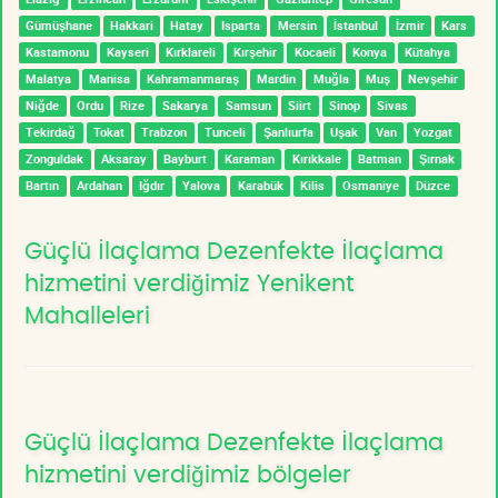
Gümüşhane
Hakkari
Hatay
Isparta
Mersin
İstanbul
İzmir
Kars
Kastamonu
Kayseri
Kırklareli
Kırşehir
Kocaeli
Konya
Kütahya
Malatya
Manisa
Kahramanmaraş
Mardin
Muğla
Muş
Nevşehir
Niğde
Ordu
Rize
Sakarya
Samsun
Siirt
Sinop
Sivas
Tekirdağ
Tokat
Trabzon
Tunceli
Şanlıurfa
Uşak
Van
Yozgat
Zonguldak
Aksaray
Bayburt
Karaman
Kırıkkale
Batman
Şırnak
Bartın
Ardahan
Iğdır
Yalova
Karabük
Kilis
Osmaniye
Düzce
Güçlü İlaçlama Dezenfekte İlaçlama
hizmetini verdiğimiz Yenikent
Mahalleleri
Güçlü İlaçlama Dezenfekte İlaçlama
hizmetini verdiğimiz bölgeler