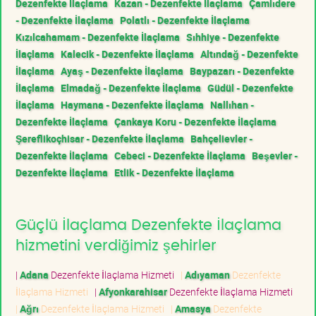
Dezenfekte İlaçlama
Kazan - Dezenfekte İlaçlama
Çamlıdere
- Dezenfekte İlaçlama
Polatlı - Dezenfekte İlaçlama
Kızılcahamam - Dezenfekte İlaçlama
Sıhhiye - Dezenfekte
İlaçlama
Kalecik - Dezenfekte İlaçlama
Altındağ - Dezenfekte
İlaçlama
Ayaş - Dezenfekte İlaçlama
Baypazarı - Dezenfekte
İlaçlama
Elmadağ - Dezenfekte İlaçlama
Güdül - Dezenfekte
İlaçlama
Haymana - Dezenfekte İlaçlama
Nallıhan -
Dezenfekte İlaçlama
Çankaya Koru - Dezenfekte İlaçlama
Şereflikoçhisar - Dezenfekte İlaçlama
Bahçelievler -
Dezenfekte İlaçlama
Cebeci - Dezenfekte İlaçlama
Beşevler -
Dezenfekte İlaçlama
Etlik - Dezenfekte İlaçlama
Güçlü İlaçlama Dezenfekte İlaçlama
hizmetini verdiğimiz şehirler
|
Adana
Dezenfekte İlaçlama Hizmeti
|
Adıyaman
Dezenfekte
İlaçlama Hizmeti
|
Afyonkarahisar
Dezenfekte İlaçlama Hizmeti
|
Ağrı
Dezenfekte İlaçlama Hizmeti
|
Amasya
Dezenfekte