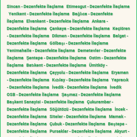
Sincan - Dezenfekte İlaçlama
Etimesgut - Dezenfekte İlaçlama
Yenikent - Dezenfekte İlaçlama
Bağlıca - Dezenfekte
İlaçlama
Elvankent - Dezenfekte İlaçlama
Ankara -
Dezenfekte İlaçlama
Çankaya - Dezenfekte İlaçlama
Keçiören
- Dezenfekte İlaçlama
Dikmen - Dezenfekte İlaçlama
Balgat -
Dezenfekte İlaçlama
Gölbaşı - Dezenfekte İlaçlama
Yenimahalle - Dezenfekte İlaçlama
Demetevler - Dezenfekte
İlaçlama
Şentepe - Dezenfekte İlaçlama
Ostim - Dezenfekte
İlaçlama
Batıkent - Dezenfekte İlaçlama
Ümitköy -
Dezenfekte İlaçlama
Çayyolu - Dezenfekte İlaçlama
Eryaman
- Dezenfekte İlaçlama
Kızılay - Dezenfekte İlaçlama
Yapracık
- Dezenfekte İlaçlama
İvedik - Dezenfekte İlaçlama
İvedik
OSB - Dezenfekte İlaçlama
Şaşmaz - Dezenfekte İlaçlama
Başkent Sanayisi - Dezenfekte İlaçlama
Çukurambar -
Dezenfekte İlaçlama
Söğütözü - Dezenfekte İlaçlama
İncek -
Dezenfekte İlaçlama
Siteler - Dezenfekte İlaçlama
Mamak -
Dezenfekte İlaçlama
Çubuk - Dezenfekte İlaçlama
Beştepe -
Dezenfekte İlaçlama
Pursaklar - Dezenfekte İlaçlama
Akyurt -