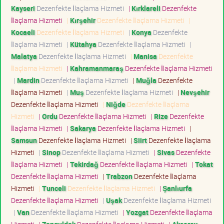
Kayseri
Dezenfekte İlaçlama Hizmeti
|
Kırklareli
Dezenfekte
İlaçlama Hizmeti
|
Kırşehir
Dezenfekte İlaçlama Hizmeti
|
Kocaeli
Dezenfekte İlaçlama Hizmeti
|
Konya
Dezenfekte
İlaçlama Hizmeti
|
Kütahya
Dezenfekte İlaçlama Hizmeti
|
Malatya
Dezenfekte İlaçlama Hizmeti
|
Manisa
Dezenfekte
İlaçlama Hizmeti
|
Kahramanmaraş
Dezenfekte İlaçlama Hizmeti
|
Mardin
Dezenfekte İlaçlama Hizmeti
|
Muğla
Dezenfekte
İlaçlama Hizmeti
|
Muş
Dezenfekte İlaçlama Hizmeti
|
Nevşehir
Dezenfekte İlaçlama Hizmeti
|
Niğde
Dezenfekte İlaçlama
Hizmeti
|
Ordu
Dezenfekte İlaçlama Hizmeti
|
Rize
Dezenfekte
İlaçlama Hizmeti
|
Sakarya
Dezenfekte İlaçlama Hizmeti
|
Samsun
Dezenfekte İlaçlama Hizmeti
|
Siirt
Dezenfekte İlaçlama
Hizmeti
|
Sinop
Dezenfekte İlaçlama Hizmeti
|
Sivas
Dezenfekte
İlaçlama Hizmeti
|
Tekirdağ
Dezenfekte İlaçlama Hizmeti
|
Tokat
Dezenfekte İlaçlama Hizmeti
|
Trabzon
Dezenfekte İlaçlama
Hizmeti
|
Tunceli
Dezenfekte İlaçlama Hizmeti
|
Şanlıurfa
Dezenfekte İlaçlama Hizmeti
|
Uşak
Dezenfekte İlaçlama Hizmeti
|
Van
Dezenfekte İlaçlama Hizmeti
|
Yozgat
Dezenfekte İlaçlama