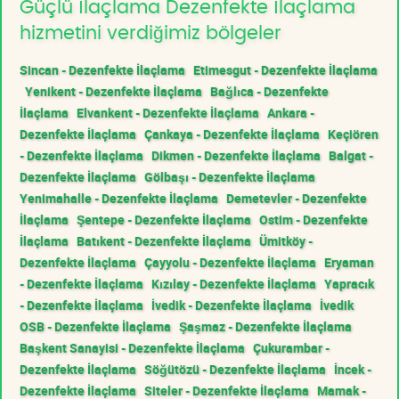
Güçlü İlaçlama Dezenfekte İlaçlama
hizmetini verdiğimiz bölgeler
Sincan - Dezenfekte İlaçlama
Etimesgut - Dezenfekte İlaçlama
Yenikent - Dezenfekte İlaçlama
Bağlıca - Dezenfekte
İlaçlama
Elvankent - Dezenfekte İlaçlama
Ankara -
Dezenfekte İlaçlama
Çankaya - Dezenfekte İlaçlama
Keçiören
- Dezenfekte İlaçlama
Dikmen - Dezenfekte İlaçlama
Balgat -
Dezenfekte İlaçlama
Gölbaşı - Dezenfekte İlaçlama
Yenimahalle - Dezenfekte İlaçlama
Demetevler - Dezenfekte
İlaçlama
Şentepe - Dezenfekte İlaçlama
Ostim - Dezenfekte
İlaçlama
Batıkent - Dezenfekte İlaçlama
Ümitköy -
Dezenfekte İlaçlama
Çayyolu - Dezenfekte İlaçlama
Eryaman
- Dezenfekte İlaçlama
Kızılay - Dezenfekte İlaçlama
Yapracık
- Dezenfekte İlaçlama
İvedik - Dezenfekte İlaçlama
İvedik
OSB - Dezenfekte İlaçlama
Şaşmaz - Dezenfekte İlaçlama
Başkent Sanayisi - Dezenfekte İlaçlama
Çukurambar -
Dezenfekte İlaçlama
Söğütözü - Dezenfekte İlaçlama
İncek -
Dezenfekte İlaçlama
Siteler - Dezenfekte İlaçlama
Mamak -