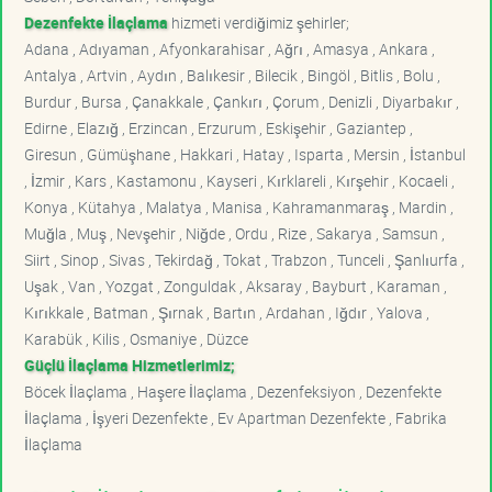
Dezenfekte İlaçlama
hizmeti verdiğimiz şehirler;
Adana , Adıyaman , Afyonkarahisar , Ağrı , Amasya , Ankara ,
Antalya , Artvin , Aydın , Balıkesir , Bilecik , Bingöl , Bitlis , Bolu ,
Burdur , Bursa , Çanakkale , Çankırı , Çorum , Denizli , Diyarbakır ,
Edirne , Elazığ , Erzincan , Erzurum , Eskişehir , Gaziantep ,
Giresun , Gümüşhane , Hakkari , Hatay , Isparta , Mersin , İstanbul
, İzmir , Kars , Kastamonu , Kayseri , Kırklareli , Kırşehir , Kocaeli ,
Konya , Kütahya , Malatya , Manisa , Kahramanmaraş , Mardin ,
Muğla , Muş , Nevşehir , Niğde , Ordu , Rize , Sakarya , Samsun ,
Siirt , Sinop , Sivas , Tekirdağ , Tokat , Trabzon , Tunceli , Şanlıurfa ,
Uşak , Van , Yozgat , Zonguldak , Aksaray , Bayburt , Karaman ,
Kırıkkale , Batman , Şırnak , Bartın , Ardahan , Iğdır , Yalova ,
Karabük , Kilis , Osmaniye , Düzce
Güçlü İlaçlama Hizmetlerimiz;
Böcek İlaçlama , Haşere İlaçlama , Dezenfeksiyon , Dezenfekte
İlaçlama , İşyeri Dezenfekte , Ev Apartman Dezenfekte , Fabrika
İlaçlama