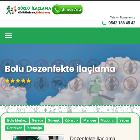
Telefon Numaramız:
0542 188 45 42
Menu
Bolu Dezenfekte İlaçlama
Bolu Merkez
Gerede
Göynük
Kıbrıscık
Mengen
Mudurnu
Seben
Dörtdivan
Yeniçağa
Dezenfekte İlaçlama