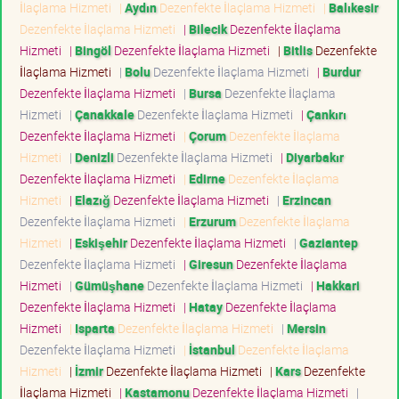
İlaçlama Hizmeti
|
Aydın
Dezenfekte İlaçlama Hizmeti
|
Balıkesir
Dezenfekte İlaçlama Hizmeti
|
Bilecik
Dezenfekte İlaçlama
Hizmeti
|
Bingöl
Dezenfekte İlaçlama Hizmeti
|
Bitlis
Dezenfekte
İlaçlama Hizmeti
|
Bolu
Dezenfekte İlaçlama Hizmeti
|
Burdur
Dezenfekte İlaçlama Hizmeti
|
Bursa
Dezenfekte İlaçlama
Hizmeti
|
Çanakkale
Dezenfekte İlaçlama Hizmeti
|
Çankırı
Dezenfekte İlaçlama Hizmeti
|
Çorum
Dezenfekte İlaçlama
Hizmeti
|
Denizli
Dezenfekte İlaçlama Hizmeti
|
Diyarbakır
Dezenfekte İlaçlama Hizmeti
|
Edirne
Dezenfekte İlaçlama
Hizmeti
|
Elazığ
Dezenfekte İlaçlama Hizmeti
|
Erzincan
Dezenfekte İlaçlama Hizmeti
|
Erzurum
Dezenfekte İlaçlama
Hizmeti
|
Eskişehir
Dezenfekte İlaçlama Hizmeti
|
Gaziantep
Dezenfekte İlaçlama Hizmeti
|
Giresun
Dezenfekte İlaçlama
Hizmeti
|
Gümüşhane
Dezenfekte İlaçlama Hizmeti
|
Hakkari
Dezenfekte İlaçlama Hizmeti
|
Hatay
Dezenfekte İlaçlama
Hizmeti
|
Isparta
Dezenfekte İlaçlama Hizmeti
|
Mersin
Dezenfekte İlaçlama Hizmeti
|
İstanbul
Dezenfekte İlaçlama
Hizmeti
|
İzmir
Dezenfekte İlaçlama Hizmeti
|
Kars
Dezenfekte
İlaçlama Hizmeti
|
Kastamonu
Dezenfekte İlaçlama Hizmeti
|