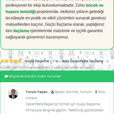
profesyonel bir ekip bulundurmaktadır. Zorlu
böcek ve
haşere temizliği
projelerinde, ekibimiz yılların getirdiği
tecrübeyle en pratik ve etkili çözümleri sunarak gereksiz
maliyetlerden kaçınır. Güçlü İlaçlama olarak, yaptığımız
tüm
ilaçlama
işlemlerinde malzeme ve işçilik garantisi
sağlayarak güveninizi kazanıyoruz.
Güçlü İlaçlama
firması
Bolu Dezenfekte İlaçlama
hizmeti için tüm müşterilerinden 5 yıldızlı yorumlar almıştır.
Müşterilerimizden Gelen Yorumlar
Yorum Yapan :
Şaban Sönmez, Konum :
Bolu
Ankara
Dezenfekte İlaçlama hizmeti için Güçlü İlaçlama
firmasıyla iletişime geçtim. Telefonda gösterdikleri