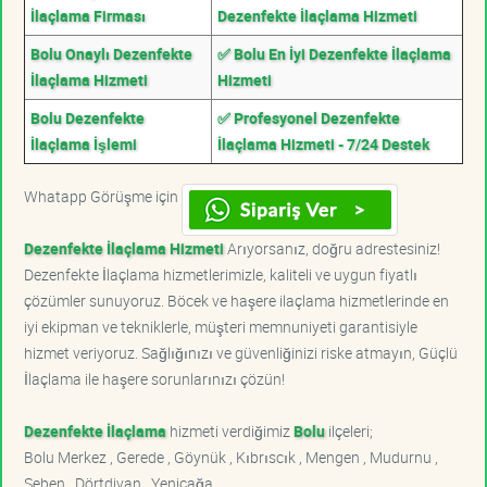
İlaçlama Firması
Dezenfekte İlaçlama Hizmeti
Bolu Onaylı Dezenfekte
✅ Bolu En İyi Dezenfekte İlaçlama
İlaçlama Hizmeti
Hizmeti
Bolu Dezenfekte
✅ Profesyonel Dezenfekte
İlaçlama İşlemi
İlaçlama Hizmeti - 7/24 Destek
Whatapp Görüşme için
Dezenfekte İlaçlama Hizmeti
Arıyorsanız, doğru adrestesiniz!
Dezenfekte İlaçlama hizmetlerimizle, kaliteli ve uygun fiyatlı
çözümler sunuyoruz. Böcek ve haşere ilaçlama hizmetlerinde en
iyi ekipman ve tekniklerle, müşteri memnuniyeti garantisiyle
hizmet veriyoruz. Sağlığınızı ve güvenliğinizi riske atmayın, Güçlü
İlaçlama ile haşere sorunlarınızı çözün!
Dezenfekte İlaçlama
hizmeti verdiğimiz
Bolu
ilçeleri;
Bolu Merkez , Gerede , Göynük , Kıbrıscık , Mengen , Mudurnu ,
Seben , Dörtdivan , Yeniçağa