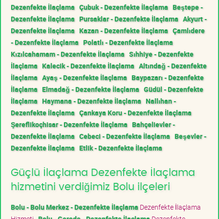
Dezenfekte İlaçlama
Çubuk - Dezenfekte İlaçlama
Beştepe -
Dezenfekte İlaçlama
Pursaklar - Dezenfekte İlaçlama
Akyurt -
Dezenfekte İlaçlama
Kazan - Dezenfekte İlaçlama
Çamlıdere
- Dezenfekte İlaçlama
Polatlı - Dezenfekte İlaçlama
Kızılcahamam - Dezenfekte İlaçlama
Sıhhiye - Dezenfekte
İlaçlama
Kalecik - Dezenfekte İlaçlama
Altındağ - Dezenfekte
İlaçlama
Ayaş - Dezenfekte İlaçlama
Baypazarı - Dezenfekte
İlaçlama
Elmadağ - Dezenfekte İlaçlama
Güdül - Dezenfekte
İlaçlama
Haymana - Dezenfekte İlaçlama
Nallıhan -
Dezenfekte İlaçlama
Çankaya Koru - Dezenfekte İlaçlama
Şereflikoçhisar - Dezenfekte İlaçlama
Bahçelievler -
Dezenfekte İlaçlama
Cebeci - Dezenfekte İlaçlama
Beşevler -
Dezenfekte İlaçlama
Etlik - Dezenfekte İlaçlama
Güçlü İlaçlama Dezenfekte İlaçlama
hizmetini verdiğimiz Bolu ilçeleri
Bolu - Bolu Merkez - Dezenfekte İlaçlama
Dezenfekte İlaçlama
Hizmeti
Bolu - Gerede - Dezenfekte İlaçlama
Dezenfekte