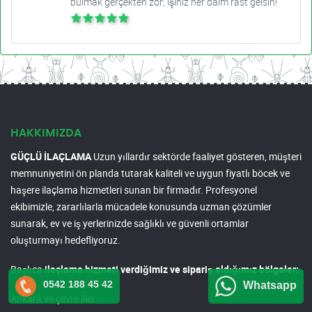
bulmak gerçekten zor; işiniz her daim rast gelsin!
HAKKIMIZDA
GÜÇLÜ İLAÇLAMA
Uzun yıllardır sektörde faaliyet gösteren, müşteri
memnuniyetini ön planda tutarak kaliteli ve uygun fiyatlı böcek ve
haşere ilaçlama hizmetleri sunan bir firmadır. Profesyonel
ekibimizle, zararlılarla mücadele konusunda uzman çözümler
sunarak, ev ve iş yerlerinizde sağlıklı ve güvenli ortamlar
oluşturmayı hedefliyoruz.
Başlıca
ilaçlama hizmeti verdiğimiz ve sipariş aldığımız bölgeler:
0542 188 45 42
Whatsapp
Ankara ve çevre iller.