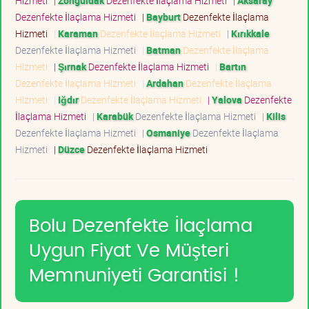
Hizmeti
|
Zonguldak
Dezenfekte İlaçlama Hizmeti
|
Aksaray
Dezenfekte İlaçlama Hizmeti
|
Bayburt
Dezenfekte İlaçlama
Hizmeti
|
Karaman
Dezenfekte İlaçlama Hizmeti
|
Kırıkkale
Dezenfekte İlaçlama Hizmeti
|
Batman
Dezenfekte İlaçlama
Hizmeti
|
Şırnak
Dezenfekte İlaçlama Hizmeti
|
Bartın
Dezenfekte İlaçlama Hizmeti
|
Ardahan
Dezenfekte İlaçlama
Hizmeti
|
Iğdır
Dezenfekte İlaçlama Hizmeti
|
Yalova
Dezenfekte
İlaçlama Hizmeti
|
Karabük
Dezenfekte İlaçlama Hizmeti
|
Kilis
Dezenfekte İlaçlama Hizmeti
|
Osmaniye
Dezenfekte İlaçlama
Hizmeti
|
Düzce
Dezenfekte İlaçlama Hizmeti
Bolu Dezenfekte İlaçlama
Uygun Fiyat Ve Müşteri
Memnuniyeti Garantisi !