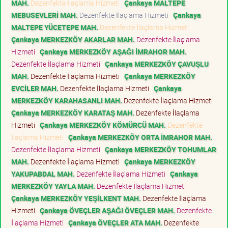
MAH.
Dezenfekte İlaçlama Hizmeti
Çankaya MALTEPE
MEBUSEVLERİ MAH.
Dezenfekte İlaçlama Hizmeti
Çankaya
MALTEPE YÜCETEPE MAH.
Dezenfekte İlaçlama Hizmeti
Çankaya MERKEZKÖY AKARLAR MAH.
Dezenfekte İlaçlama
Hizmeti
Çankaya MERKEZKÖY AŞAĞI İMRAHOR MAH.
Dezenfekte İlaçlama Hizmeti
Çankaya MERKEZKÖY ÇAVUŞLU
MAH.
Dezenfekte İlaçlama Hizmeti
Çankaya MERKEZKÖY
EVCİLER MAH.
Dezenfekte İlaçlama Hizmeti
Çankaya
MERKEZKÖY KARAHASANLI MAH.
Dezenfekte İlaçlama Hizmeti
Çankaya MERKEZKÖY KARATAŞ MAH.
Dezenfekte İlaçlama
Hizmeti
Çankaya MERKEZKÖY KÖMÜRCÜ MAH.
Dezenfekte
İlaçlama Hizmeti
Çankaya MERKEZKÖY ORTA İMRAHOR MAH.
Dezenfekte İlaçlama Hizmeti
Çankaya MERKEZKÖY TOHUMLAR
MAH.
Dezenfekte İlaçlama Hizmeti
Çankaya MERKEZKÖY
YAKUPABDAL MAH.
Dezenfekte İlaçlama Hizmeti
Çankaya
MERKEZKÖY YAYLA MAH.
Dezenfekte İlaçlama Hizmeti
Çankaya MERKEZKÖY YEŞİLKENT MAH.
Dezenfekte İlaçlama
Hizmeti
Çankaya ÖVEÇLER AŞAĞI ÖVEÇLER MAH.
Dezenfekte
İlaçlama Hizmeti
Çankaya ÖVEÇLER ATA MAH.
Dezenfekte