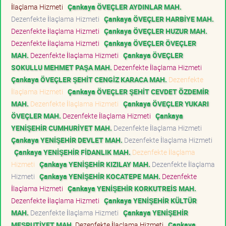
İlaçlama Hizmeti
Çankaya ÖVEÇLER AYDINLAR MAH.
Dezenfekte İlaçlama Hizmeti
Çankaya ÖVEÇLER HARBİYE MAH.
Dezenfekte İlaçlama Hizmeti
Çankaya ÖVEÇLER HUZUR MAH.
Dezenfekte İlaçlama Hizmeti
Çankaya ÖVEÇLER ÖVEÇLER
MAH.
Dezenfekte İlaçlama Hizmeti
Çankaya ÖVEÇLER
SOKULLU MEHMET PAŞA MAH.
Dezenfekte İlaçlama Hizmeti
Çankaya ÖVEÇLER ŞEHİT CENGİZ KARACA MAH.
Dezenfekte
İlaçlama Hizmeti
Çankaya ÖVEÇLER ŞEHİT CEVDET ÖZDEMİR
MAH.
Dezenfekte İlaçlama Hizmeti
Çankaya ÖVEÇLER YUKARI
ÖVEÇLER MAH.
Dezenfekte İlaçlama Hizmeti
Çankaya
YENİŞEHİR CUMHURİYET MAH.
Dezenfekte İlaçlama Hizmeti
Çankaya YENİŞEHİR DEVLET MAH.
Dezenfekte İlaçlama Hizmeti
Çankaya YENİŞEHİR FİDANLIK MAH.
Dezenfekte İlaçlama
Hizmeti
Çankaya YENİŞEHİR KIZILAY MAH.
Dezenfekte İlaçlama
Hizmeti
Çankaya YENİŞEHİR KOCATEPE MAH.
Dezenfekte
İlaçlama Hizmeti
Çankaya YENİŞEHİR KORKUTREİS MAH.
Dezenfekte İlaçlama Hizmeti
Çankaya YENİŞEHİR KÜLTÜR
MAH.
Dezenfekte İlaçlama Hizmeti
Çankaya YENİŞEHİR
MEŞRUTİYET MAH.
Dezenfekte İlaçlama Hizmeti
Çankaya