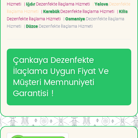
Hizmeti
|
Iğdır
Dezenfekte İlaçlama Hizmeti
|
Yalova
Dezenfekte
İlaçlama Hizmeti
|
Karabük
Dezenfekte İlaçlama Hizmeti
|
Kilis
Dezenfekte İlaçlama Hizmeti
|
Osmaniye
Dezenfekte İlaçlama
Hizmeti
|
Düzce
Dezenfekte İlaçlama Hizmeti
Çankaya Dezenfekte
İlaçlama Uygun Fiyat Ve
Müşteri Memnuniyeti
Garantisi !