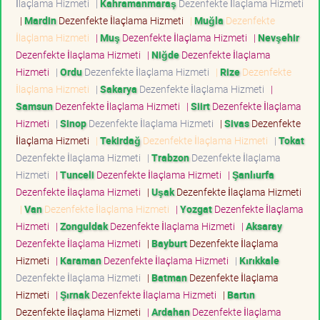
İlaçlama Hizmeti
|
Kahramanmaraş
Dezenfekte İlaçlama Hizmeti
|
Mardin
Dezenfekte İlaçlama Hizmeti
|
Muğla
Dezenfekte
İlaçlama Hizmeti
|
Muş
Dezenfekte İlaçlama Hizmeti
|
Nevşehir
Dezenfekte İlaçlama Hizmeti
|
Niğde
Dezenfekte İlaçlama
Hizmeti
|
Ordu
Dezenfekte İlaçlama Hizmeti
|
Rize
Dezenfekte
İlaçlama Hizmeti
|
Sakarya
Dezenfekte İlaçlama Hizmeti
|
Samsun
Dezenfekte İlaçlama Hizmeti
|
Siirt
Dezenfekte İlaçlama
Hizmeti
|
Sinop
Dezenfekte İlaçlama Hizmeti
|
Sivas
Dezenfekte
İlaçlama Hizmeti
|
Tekirdağ
Dezenfekte İlaçlama Hizmeti
|
Tokat
Dezenfekte İlaçlama Hizmeti
|
Trabzon
Dezenfekte İlaçlama
Hizmeti
|
Tunceli
Dezenfekte İlaçlama Hizmeti
|
Şanlıurfa
Dezenfekte İlaçlama Hizmeti
|
Uşak
Dezenfekte İlaçlama Hizmeti
|
Van
Dezenfekte İlaçlama Hizmeti
|
Yozgat
Dezenfekte İlaçlama
Hizmeti
|
Zonguldak
Dezenfekte İlaçlama Hizmeti
|
Aksaray
Dezenfekte İlaçlama Hizmeti
|
Bayburt
Dezenfekte İlaçlama
Hizmeti
|
Karaman
Dezenfekte İlaçlama Hizmeti
|
Kırıkkale
Dezenfekte İlaçlama Hizmeti
|
Batman
Dezenfekte İlaçlama
Hizmeti
|
Şırnak
Dezenfekte İlaçlama Hizmeti
|
Bartın
Dezenfekte İlaçlama Hizmeti
|
Ardahan
Dezenfekte İlaçlama