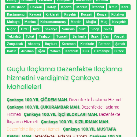
Gümüşhane
Hakkari
Hatay
Isparta
Mersin
İstanbul
İzmir
Kars
Kastamonu
Kayseri
Kırklareli
Kırşehir
Kocaeli
Konya
Kütahya
Malatya
Manisa
Kahramanmaraş
Mardin
Muğla
Muş
Nevşehir
Niğde
Ordu
Rize
Sakarya
Samsun
Siirt
Sinop
Sivas
Tekirdağ
Tokat
Trabzon
Tunceli
Şanlıurfa
Uşak
Van
Yozgat
Zonguldak
Aksaray
Bayburt
Karaman
Kırıkkale
Batman
Şırnak
Bartın
Ardahan
Iğdır
Yalova
Karabük
Kilis
Osmaniye
Düzce
Güçlü İlaçlama Dezenfekte İlaçlama
hizmetini verdiğimiz Çankaya
Mahalleleri
Çankaya 100.YIL ÇİĞDEM MAH.
Dezenfekte İlaçlama Hizmeti
Çankaya 100.YIL ÇUKURAMBAR MAH.
Dezenfekte İlaçlama
Hizmeti
Çankaya 100.YIL İŞÇİ BLOKLARI MAH.
Dezenfekte
İlaçlama Hizmeti
Çankaya 100.YIL KIZILIRMAK MAH.
Dezenfekte İlaçlama Hizmeti
Çankaya 100.YIL MUSTAFA
KEMAL MAH.
Dezenfekte İlaçlama Hizmeti
Çankaya 100.YIL