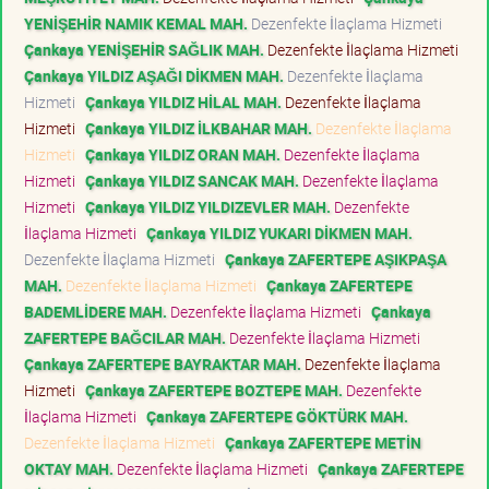
YENİŞEHİR NAMIK KEMAL MAH.
Dezenfekte İlaçlama Hizmeti
Çankaya YENİŞEHİR SAĞLIK MAH.
Dezenfekte İlaçlama Hizmeti
Çankaya YILDIZ AŞAĞI DİKMEN MAH.
Dezenfekte İlaçlama
Hizmeti
Çankaya YILDIZ HİLAL MAH.
Dezenfekte İlaçlama
Hizmeti
Çankaya YILDIZ İLKBAHAR MAH.
Dezenfekte İlaçlama
Hizmeti
Çankaya YILDIZ ORAN MAH.
Dezenfekte İlaçlama
Hizmeti
Çankaya YILDIZ SANCAK MAH.
Dezenfekte İlaçlama
Hizmeti
Çankaya YILDIZ YILDIZEVLER MAH.
Dezenfekte
İlaçlama Hizmeti
Çankaya YILDIZ YUKARI DİKMEN MAH.
Dezenfekte İlaçlama Hizmeti
Çankaya ZAFERTEPE AŞIKPAŞA
MAH.
Dezenfekte İlaçlama Hizmeti
Çankaya ZAFERTEPE
BADEMLİDERE MAH.
Dezenfekte İlaçlama Hizmeti
Çankaya
ZAFERTEPE BAĞCILAR MAH.
Dezenfekte İlaçlama Hizmeti
Çankaya ZAFERTEPE BAYRAKTAR MAH.
Dezenfekte İlaçlama
Hizmeti
Çankaya ZAFERTEPE BOZTEPE MAH.
Dezenfekte
İlaçlama Hizmeti
Çankaya ZAFERTEPE GÖKTÜRK MAH.
Dezenfekte İlaçlama Hizmeti
Çankaya ZAFERTEPE METİN
OKTAY MAH.
Dezenfekte İlaçlama Hizmeti
Çankaya ZAFERTEPE