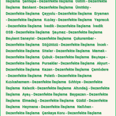
İlaçlama
Şentepe - Dezenfekte İlaçlama
Ostim - Dezenfekte
İlaçlama
Batıkent - Dezenfekte İlaçlama
Ümitköy -
Dezenfekte İlaçlama
Çayyolu - Dezenfekte İlaçlama
Eryaman
- Dezenfekte İlaçlama
Kızılay - Dezenfekte İlaçlama
Yapracık
- Dezenfekte İlaçlama
İvedik - Dezenfekte İlaçlama
İvedik
OSB - Dezenfekte İlaçlama
Şaşmaz - Dezenfekte İlaçlama
Başkent Sanayisi - Dezenfekte İlaçlama
Çukurambar -
Dezenfekte İlaçlama
Söğütözü - Dezenfekte İlaçlama
İncek -
Dezenfekte İlaçlama
Siteler - Dezenfekte İlaçlama
Mamak -
Dezenfekte İlaçlama
Çubuk - Dezenfekte İlaçlama
Beştepe -
Dezenfekte İlaçlama
Pursaklar - Dezenfekte İlaçlama
Akyurt -
Dezenfekte İlaçlama
Kazan - Dezenfekte İlaçlama
Çamlıdere
- Dezenfekte İlaçlama
Polatlı - Dezenfekte İlaçlama
Kızılcahamam - Dezenfekte İlaçlama
Sıhhiye - Dezenfekte
İlaçlama
Kalecik - Dezenfekte İlaçlama
Altındağ - Dezenfekte
İlaçlama
Ayaş - Dezenfekte İlaçlama
Baypazarı - Dezenfekte
İlaçlama
Elmadağ - Dezenfekte İlaçlama
Güdül - Dezenfekte
İlaçlama
Haymana - Dezenfekte İlaçlama
Nallıhan -
Dezenfekte İlaçlama
Çankaya Koru - Dezenfekte İlaçlama