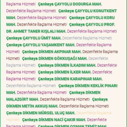
İlaçlama Hizmeti
Çankaya ÇAYYOLU DODURGA MAH.
Dezenfekte İlaçlama Hizmeti
Çankaya ÇAYYOLU KONUTKENT
MAH.
Dezenfekte İlaçlama Hizmeti
Çankaya ÇAYYOLU KORU
MAH.
Dezenfekte İlaçlama Hizmeti
Çankaya ÇAYYOLU PROF.
DR. AHMET TANER KIŞLALI MAH.
Dezenfekte İlaçlama Hizmeti
Çankaya ÇAYYOLU ÜMİT MAH.
Dezenfekte İlaçlama Hizmeti
Çankaya ÇAYYOLU YAŞAMKENT MAH.
Dezenfekte İlaçlama
Hizmeti
Çankaya DİKMEN AKPINAR MAH.
Dezenfekte İlaçlama
Hizmeti
Çankaya DİKMEN GÖKKUŞAĞI MAH.
Dezenfekte
İlaçlama Hizmeti
Çankaya DİKMEN İLKADIM MAH.
Dezenfekte
İlaçlama Hizmeti
Çankaya DİKMEN İLKER MAH.
Dezenfekte
İlaçlama Hizmeti
Çankaya DİKMEN KARAPINAR MAH.
Dezenfekte İlaçlama Hizmeti
Çankaya DİKMEN KEKLİK PINARI
MAH.
Dezenfekte İlaçlama Hizmeti
Çankaya DİKMEN
MALAZGİRT MAH.
Dezenfekte İlaçlama Hizmeti
Çankaya
DİKMEN METİN AKKUŞ MAH.
Dezenfekte İlaçlama Hizmeti
Çankaya DİKMEN MÜRSEL ULUÇ MAH.
Dezenfekte İlaçlama
Hizmeti
Çankaya DİKMEN NACİ ÇAKIR MAH.
Dezenfekte
İlaçlama Hizmeti
Çankaya DİKMEN OSMAN TEMİZ MAH.