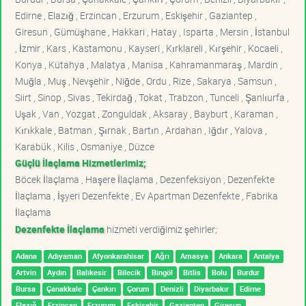
Edirne , Elazığ , Erzincan , Erzurum , Eskişehir , Gaziantep ,
Giresun , Gümüşhane , Hakkari , Hatay , Isparta , Mersin , İstanbul
, İzmir , Kars , Kastamonu , Kayseri , Kırklareli , Kırşehir , Kocaeli ,
Konya , Kütahya , Malatya , Manisa , Kahramanmaraş , Mardin ,
Muğla , Muş , Nevşehir , Niğde , Ordu , Rize , Sakarya , Samsun ,
Siirt , Sinop , Sivas , Tekirdağ , Tokat , Trabzon , Tunceli , Şanlıurfa ,
Uşak , Van , Yozgat , Zonguldak , Aksaray , Bayburt , Karaman ,
Kırıkkale , Batman , Şırnak , Bartın , Ardahan , Iğdır , Yalova ,
Karabük , Kilis , Osmaniye , Düzce
Güçlü İlaçlama Hizmetlerimiz;
Böcek İlaçlama , Haşere İlaçlama , Dezenfeksiyon , Dezenfekte
İlaçlama , İşyeri Dezenfekte , Ev Apartman Dezenfekte , Fabrika
İlaçlama
Dezenfekte İlaçlama
hizmeti verdiğimiz şehirler;
Adana
Adıyaman
Afyonkarahisar
Ağrı
Amasya
Ankara
Antalya
Artvin
Aydın
Balıkesir
Bilecik
Bingöl
Bitlis
Bolu
Burdur
Bursa
Çanakkale
Çankırı
Çorum
Denizli
Diyarbakır
Edirne
Elazığ
Erzincan
Erzurum
Eskişehir
Gaziantep
Giresun