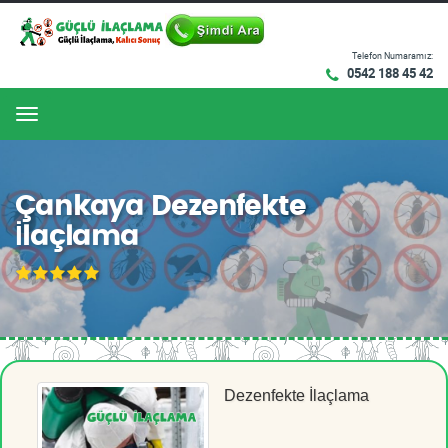
Telefon Numaramız:
0542 188 45 42
Menu
Çankaya Dezenfekte
İlaçlama
Dezenfekte İlaçlama