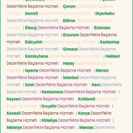
Dezenfekte İlaçlama Hizmeti
|
Çorum
Dezenfekte İlaçlama
Hizmeti
|
Denizli
Dezenfekte İlaçlama Hizmeti
|
Diyarbakır
Dezenfekte İlaçlama Hizmeti
|
Edirne
Dezenfekte İlaçlama
Hizmeti
|
Elazığ
Dezenfekte İlaçlama Hizmeti
|
Erzincan
Dezenfekte İlaçlama Hizmeti
|
Erzurum
Dezenfekte İlaçlama
Hizmeti
|
Eskişehir
Dezenfekte İlaçlama Hizmeti
|
Gaziantep
Dezenfekte İlaçlama Hizmeti
|
Giresun
Dezenfekte İlaçlama
Hizmeti
|
Gümüşhane
Dezenfekte İlaçlama Hizmeti
|
Hakkari
Dezenfekte İlaçlama Hizmeti
|
Hatay
Dezenfekte İlaçlama
Hizmeti
|
Isparta
Dezenfekte İlaçlama Hizmeti
|
Mersin
Dezenfekte İlaçlama Hizmeti
|
İstanbul
Dezenfekte İlaçlama
Hizmeti
|
İzmir
Dezenfekte İlaçlama Hizmeti
|
Kars
Dezenfekte
İlaçlama Hizmeti
|
Kastamonu
Dezenfekte İlaçlama Hizmeti
|
Kayseri
Dezenfekte İlaçlama Hizmeti
|
Kırklareli
Dezenfekte
İlaçlama Hizmeti
|
Kırşehir
Dezenfekte İlaçlama Hizmeti
|
Kocaeli
Dezenfekte İlaçlama Hizmeti
|
Konya
Dezenfekte
İlaçlama Hizmeti
|
Kütahya
Dezenfekte İlaçlama Hizmeti
|
Malatya
Dezenfekte İlaçlama Hizmeti
|
Manisa
Dezenfekte