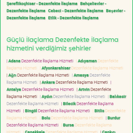
Şereflikoçhisar - Dezenfekte İlaçlama
Bahçelievler -
Dezenfekte İlaçlama
Cebeci - Dezenfekte İlaçlama
Beşevler -
Dezenfekte İlaçlama
Etlik - Dezenfekte İlaçlama
Güçlü İlaçlama Dezenfekte İlaçlama
hizmetini verdiğimiz şehirler
|
Adana
Dezenfekte İlaçlama Hizmeti
|
Adıyaman
Dezenfekte
İlaçlama Hizmeti
|
Afyonkarahisar
Dezenfekte İlaçlama Hizmeti
|
Ağrı
Dezenfekte İlaçlama Hizmeti
|
Amasya
Dezenfekte
İlaçlama Hizmeti
|
Ankara
Dezenfekte İlaçlama Hizmeti
|
Antalya
Dezenfekte İlaçlama Hizmeti
|
Artvin
Dezenfekte
İlaçlama Hizmeti
|
Aydın
Dezenfekte İlaçlama Hizmeti
|
Balıkesir
Dezenfekte İlaçlama Hizmeti
|
Bilecik
Dezenfekte İlaçlama
Hizmeti
|
Bingöl
Dezenfekte İlaçlama Hizmeti
|
Bitlis
Dezenfekte
İlaçlama Hizmeti
|
Bolu
Dezenfekte İlaçlama Hizmeti
|
Burdur
Dezenfekte İlaçlama Hizmeti
|
Bursa
Dezenfekte İlaçlama
Hizmeti
|
Çanakkale
Dezenfekte İlaçlama Hizmeti
|
Çankırı