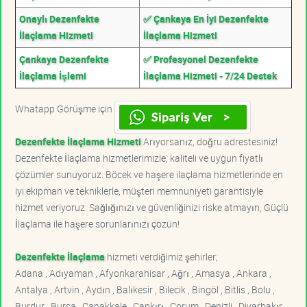
Onaylı Dezenfekte
✅ Çankaya En İyi Dezenfekte
İlaçlama Hizmeti
İlaçlama Hizmeti
Çankaya Dezenfekte
✅ Profesyonel Dezenfekte
İlaçlama İşlemi
İlaçlama Hizmeti - 7/24 Destek
Whatapp Görüşme için
Dezenfekte İlaçlama Hizmeti
Arıyorsanız, doğru adrestesiniz!
Dezenfekte İlaçlama hizmetlerimizle, kaliteli ve uygun fiyatlı
çözümler sunuyoruz. Böcek ve haşere ilaçlama hizmetlerinde en
iyi ekipman ve tekniklerle, müşteri memnuniyeti garantisiyle
hizmet veriyoruz. Sağlığınızı ve güvenliğinizi riske atmayın, Güçlü
İlaçlama ile haşere sorunlarınızı çözün!
Dezenfekte İlaçlama
hizmeti verdiğimiz şehirler;
Adana , Adıyaman , Afyonkarahisar , Ağrı , Amasya , Ankara ,
Antalya , Artvin , Aydın , Balıkesir , Bilecik , Bingöl , Bitlis , Bolu ,
Burdur , Bursa , Çanakkale , Çankırı , Çorum , Denizli , Diyarbakır ,