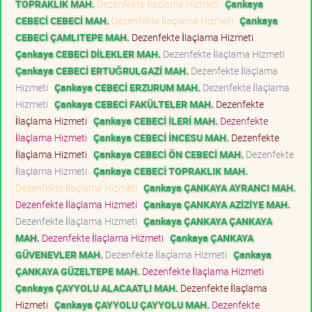
TOPRAKLIK MAH.
Dezenfekte İlaçlama Hizmeti
Çankaya
CEBECİ CEBECİ MAH.
Dezenfekte İlaçlama Hizmeti
Çankaya
CEBECİ ÇAMLITEPE MAH.
Dezenfekte İlaçlama Hizmeti
Çankaya CEBECİ DİLEKLER MAH.
Dezenfekte İlaçlama Hizmeti
Çankaya CEBECİ ERTUĞRULGAZİ MAH.
Dezenfekte İlaçlama
Hizmeti
Çankaya CEBECİ ERZURUM MAH.
Dezenfekte İlaçlama
Hizmeti
Çankaya CEBECİ FAKÜLTELER MAH.
Dezenfekte
İlaçlama Hizmeti
Çankaya CEBECİ İLERİ MAH.
Dezenfekte
İlaçlama Hizmeti
Çankaya CEBECİ İNCESU MAH.
Dezenfekte
İlaçlama Hizmeti
Çankaya CEBECİ ÖN CEBECİ MAH.
Dezenfekte
İlaçlama Hizmeti
Çankaya CEBECİ TOPRAKLIK MAH.
Dezenfekte İlaçlama Hizmeti
Çankaya ÇANKAYA AYRANCI MAH.
Dezenfekte İlaçlama Hizmeti
Çankaya ÇANKAYA AZİZİYE MAH.
Dezenfekte İlaçlama Hizmeti
Çankaya ÇANKAYA ÇANKAYA
MAH.
Dezenfekte İlaçlama Hizmeti
Çankaya ÇANKAYA
GÜVENEVLER MAH.
Dezenfekte İlaçlama Hizmeti
Çankaya
ÇANKAYA GÜZELTEPE MAH.
Dezenfekte İlaçlama Hizmeti
Çankaya ÇAYYOLU ALACAATLI MAH.
Dezenfekte İlaçlama
Hizmeti
Çankaya ÇAYYOLU ÇAYYOLU MAH.
Dezenfekte