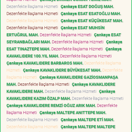
Dezenfekte İlaçlama Hizmeti
Çankaya ESAT DOĞUŞ MAH.
Dezenfekte İlaçlama Hizmeti
Çankaya ESAT ESATOĞLU MAH.
Dezenfekte İlaçlama Hizmeti
Çankaya ESAT KÜÇÜKESAT MAH.
Dezenfekte İlaçlama Hizmeti
Çankaya ESAT MUHSİN
ERTUĞRUL MAH.
Dezenfekte İlaçlama Hizmeti
Çankaya ESAT
SEYRANBAĞLARI MAH.
Dezenfekte İlaçlama Hizmeti
Çankaya
ESAT TINAZTEPE MAH.
Dezenfekte İlaçlama Hizmeti
Çankaya
KAVAKLIDERE 100.YIL MAH.
Dezenfekte İlaçlama Hizmeti
Çankaya KAVAKLIDERE BARBAROS MAH.
Dezenfekte İlaçlama
Hizmeti
Çankaya KAVAKLIDERE BÜYÜKESAT MAH.
Dezenfekte
İlaçlama Hizmeti
Çankaya KAVAKLIDERE GAZİOSMANPAŞA
MAH.
Dezenfekte İlaçlama Hizmeti
Çankaya KAVAKLIDERE
KAVAKLIDERE MAH.
Dezenfekte İlaçlama Hizmeti
Çankaya
KAVAKLIDERE KAZIM ÖZALP MAH.
Dezenfekte İlaçlama Hizmeti
Çankaya KAVAKLIDERE REMZİ OĞUZ ARIK MAH.
Dezenfekte
İlaçlama Hizmeti
Çankaya MALTEPE ANITTEPE MAH.
Dezenfekte İlaçlama Hizmeti
Çankaya MALTEPE ETİ MAH.
Dezenfekte İlaçlama Hizmeti
Çankaya MALTEPE MALTEPE