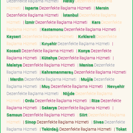
Dezenfekte İlaçlama Hizmeti
|
Hatay
Dezenfekte İlaçlama
Hizmeti
|
Isparta
Dezenfekte İlaçlama Hizmeti
|
Mersin
Dezenfekte İlaçlama Hizmeti
|
İstanbul
Dezenfekte İlaçlama
Hizmeti
|
İzmir
Dezenfekte İlaçlama Hizmeti
|
Kars
Dezenfekte
İlaçlama Hizmeti
|
Kastamonu
Dezenfekte İlaçlama Hizmeti
|
Kayseri
Dezenfekte İlaçlama Hizmeti
|
Kırklareli
Dezenfekte
İlaçlama Hizmeti
|
Kırşehir
Dezenfekte İlaçlama Hizmeti
|
Kocaeli
Dezenfekte İlaçlama Hizmeti
|
Konya
Dezenfekte
İlaçlama Hizmeti
|
Kütahya
Dezenfekte İlaçlama Hizmeti
|
Malatya
Dezenfekte İlaçlama Hizmeti
|
Manisa
Dezenfekte
İlaçlama Hizmeti
|
Kahramanmaraş
Dezenfekte İlaçlama Hizmeti
|
Mardin
Dezenfekte İlaçlama Hizmeti
|
Muğla
Dezenfekte
İlaçlama Hizmeti
|
Muş
Dezenfekte İlaçlama Hizmeti
|
Nevşehir
Dezenfekte İlaçlama Hizmeti
|
Niğde
Dezenfekte İlaçlama
Hizmeti
|
Ordu
Dezenfekte İlaçlama Hizmeti
|
Rize
Dezenfekte
İlaçlama Hizmeti
|
Sakarya
Dezenfekte İlaçlama Hizmeti
|
Samsun
Dezenfekte İlaçlama Hizmeti
|
Siirt
Dezenfekte İlaçlama
Hizmeti
|
Sinop
Dezenfekte İlaçlama Hizmeti
|
Sivas
Dezenfekte
İlaçlama Hizmeti
|
Tekirdağ
Dezenfekte İlaçlama Hizmeti
|
Tokat