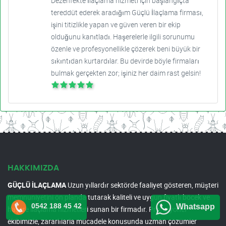
Dezenfekte İlaçlama hizmeti için başlangıçta
tereddüt ederek aradığım Güçlü İlaçlama firması,
işini titizlikle yapan ve güven veren bir ekip
olduğunu kanıtladı. Haşerelerle ilgili sorunumu
özenle ve profesyonellikle çözerek beni büyük bir
sıkıntıdan kurtardılar. Bu devirde böyle firmaları
bulmak gerçekten zor; işiniz her daim rast gelsin!
HAKKIMIZDA
GÜÇLÜ İLAÇLAMA
Uzun yıllardır sektörde faaliyet gösteren, müşteri
memnuniyetini ön planda tutarak kaliteli ve uygun fiyatlı böcek ve
0542 188 45 42
Whatsapp
haşere ilaçlama hizmetleri sunan bir firmadır. Profesyonel
ekibimizle, zararlılarla mücadele konusunda uzman çözümler