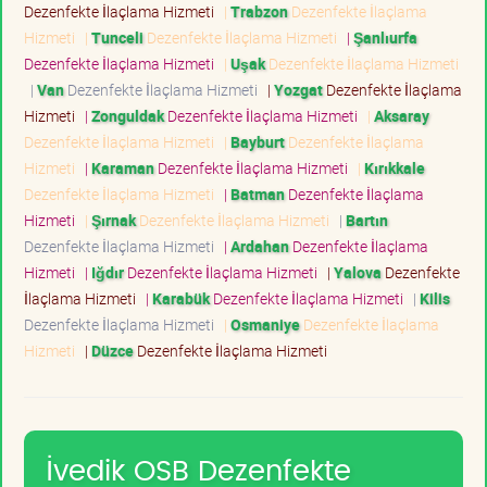
Dezenfekte İlaçlama Hizmeti
|
Trabzon
Dezenfekte İlaçlama
Hizmeti
|
Tunceli
Dezenfekte İlaçlama Hizmeti
|
Şanlıurfa
Dezenfekte İlaçlama Hizmeti
|
Uşak
Dezenfekte İlaçlama Hizmeti
|
Van
Dezenfekte İlaçlama Hizmeti
|
Yozgat
Dezenfekte İlaçlama
Hizmeti
|
Zonguldak
Dezenfekte İlaçlama Hizmeti
|
Aksaray
Dezenfekte İlaçlama Hizmeti
|
Bayburt
Dezenfekte İlaçlama
Hizmeti
|
Karaman
Dezenfekte İlaçlama Hizmeti
|
Kırıkkale
Dezenfekte İlaçlama Hizmeti
|
Batman
Dezenfekte İlaçlama
Hizmeti
|
Şırnak
Dezenfekte İlaçlama Hizmeti
|
Bartın
Dezenfekte İlaçlama Hizmeti
|
Ardahan
Dezenfekte İlaçlama
Hizmeti
|
Iğdır
Dezenfekte İlaçlama Hizmeti
|
Yalova
Dezenfekte
İlaçlama Hizmeti
|
Karabük
Dezenfekte İlaçlama Hizmeti
|
Kilis
Dezenfekte İlaçlama Hizmeti
|
Osmaniye
Dezenfekte İlaçlama
Hizmeti
|
Düzce
Dezenfekte İlaçlama Hizmeti
İvedik OSB Dezenfekte