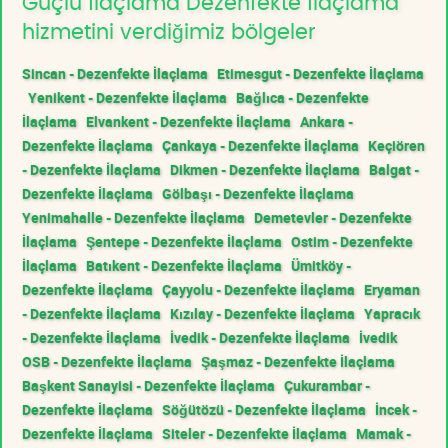
Güçlü İlaçlama Dezenfekte İlaçlama
hizmetini verdiğimiz bölgeler
Sincan - Dezenfekte İlaçlama
Etimesgut - Dezenfekte İlaçlama
Yenikent - Dezenfekte İlaçlama
Bağlıca - Dezenfekte
İlaçlama
Elvankent - Dezenfekte İlaçlama
Ankara -
Dezenfekte İlaçlama
Çankaya - Dezenfekte İlaçlama
Keçiören
- Dezenfekte İlaçlama
Dikmen - Dezenfekte İlaçlama
Balgat -
Dezenfekte İlaçlama
Gölbaşı - Dezenfekte İlaçlama
Yenimahalle - Dezenfekte İlaçlama
Demetevler - Dezenfekte
İlaçlama
Şentepe - Dezenfekte İlaçlama
Ostim - Dezenfekte
İlaçlama
Batıkent - Dezenfekte İlaçlama
Ümitköy -
Dezenfekte İlaçlama
Çayyolu - Dezenfekte İlaçlama
Eryaman
- Dezenfekte İlaçlama
Kızılay - Dezenfekte İlaçlama
Yapracık
- Dezenfekte İlaçlama
İvedik - Dezenfekte İlaçlama
İvedik
OSB - Dezenfekte İlaçlama
Şaşmaz - Dezenfekte İlaçlama
Başkent Sanayisi - Dezenfekte İlaçlama
Çukurambar -
Dezenfekte İlaçlama
Söğütözü - Dezenfekte İlaçlama
İncek -
Dezenfekte İlaçlama
Siteler - Dezenfekte İlaçlama
Mamak -