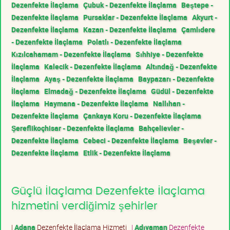
Dezenfekte İlaçlama
Çubuk - Dezenfekte İlaçlama
Beştepe -
Dezenfekte İlaçlama
Pursaklar - Dezenfekte İlaçlama
Akyurt -
Dezenfekte İlaçlama
Kazan - Dezenfekte İlaçlama
Çamlıdere
- Dezenfekte İlaçlama
Polatlı - Dezenfekte İlaçlama
Kızılcahamam - Dezenfekte İlaçlama
Sıhhiye - Dezenfekte
İlaçlama
Kalecik - Dezenfekte İlaçlama
Altındağ - Dezenfekte
İlaçlama
Ayaş - Dezenfekte İlaçlama
Baypazarı - Dezenfekte
İlaçlama
Elmadağ - Dezenfekte İlaçlama
Güdül - Dezenfekte
İlaçlama
Haymana - Dezenfekte İlaçlama
Nallıhan -
Dezenfekte İlaçlama
Çankaya Koru - Dezenfekte İlaçlama
Şereflikoçhisar - Dezenfekte İlaçlama
Bahçelievler -
Dezenfekte İlaçlama
Cebeci - Dezenfekte İlaçlama
Beşevler -
Dezenfekte İlaçlama
Etlik - Dezenfekte İlaçlama
Güçlü İlaçlama Dezenfekte İlaçlama
hizmetini verdiğimiz şehirler
|
Adana
Dezenfekte İlaçlama Hizmeti
|
Adıyaman
Dezenfekte