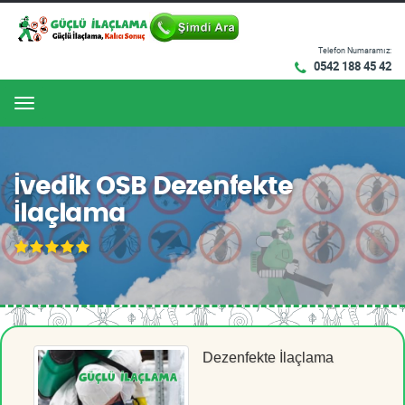
Telefon Numaramız:
0542 188 45 42
Menu
İvedik OSB Dezenfekte
İlaçlama
Dezenfekte İlaçlama