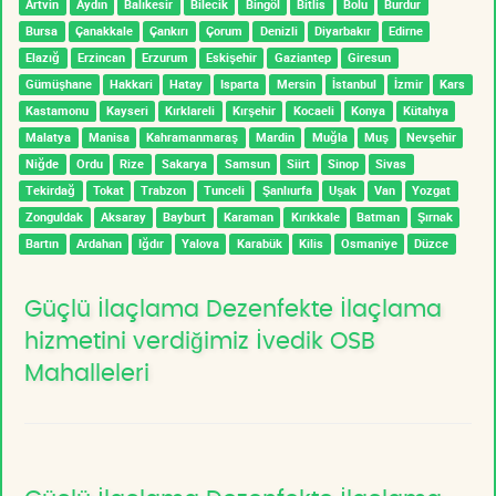
Artvin
Aydın
Balıkesir
Bilecik
Bingöl
Bitlis
Bolu
Burdur
Bursa
Çanakkale
Çankırı
Çorum
Denizli
Diyarbakır
Edirne
Elazığ
Erzincan
Erzurum
Eskişehir
Gaziantep
Giresun
Gümüşhane
Hakkari
Hatay
Isparta
Mersin
İstanbul
İzmir
Kars
Kastamonu
Kayseri
Kırklareli
Kırşehir
Kocaeli
Konya
Kütahya
Malatya
Manisa
Kahramanmaraş
Mardin
Muğla
Muş
Nevşehir
Niğde
Ordu
Rize
Sakarya
Samsun
Siirt
Sinop
Sivas
Tekirdağ
Tokat
Trabzon
Tunceli
Şanlıurfa
Uşak
Van
Yozgat
Zonguldak
Aksaray
Bayburt
Karaman
Kırıkkale
Batman
Şırnak
Bartın
Ardahan
Iğdır
Yalova
Karabük
Kilis
Osmaniye
Düzce
Güçlü İlaçlama Dezenfekte İlaçlama
hizmetini verdiğimiz İvedik OSB
Mahalleleri