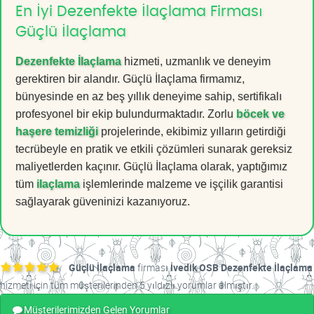
En İyi Dezenfekte İlaçlama Firması
Güçlü İlaçlama
Dezenfekte İlaçlama
hizmeti, uzmanlık ve deneyim
gerektiren bir alandır. Güçlü İlaçlama firmamız,
bünyesinde en az beş yıllık deneyime sahip, sertifikalı
profesyonel bir ekip bulundurmaktadır. Zorlu
böcek ve
haşere temizliği
projelerinde, ekibimiz yılların getirdiği
tecrübeyle en pratik ve etkili çözümleri sunarak gereksiz
maliyetlerden kaçınır. Güçlü İlaçlama olarak, yaptığımız
tüm
ilaçlama
işlemlerinde malzeme ve işçilik garantisi
sağlayarak güveninizi kazanıyoruz.
Güçlü İlaçlama
firması
İvedik OSB Dezenfekte İlaçlama
hizmeti için tüm müşterilerinden 5 yıldızlı yorumlar almıştır.
Müşterilerimizden Gelen Yorumlar