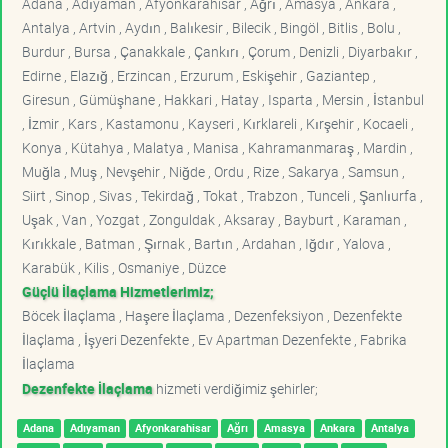
Adana , Adıyaman , Afyonkarahisar , Ağrı , Amasya , Ankara ,
Antalya , Artvin , Aydın , Balıkesir , Bilecik , Bingöl , Bitlis , Bolu ,
Burdur , Bursa , Çanakkale , Çankırı , Çorum , Denizli , Diyarbakır ,
Edirne , Elazığ , Erzincan , Erzurum , Eskişehir , Gaziantep ,
Giresun , Gümüşhane , Hakkari , Hatay , Isparta , Mersin , İstanbul
, İzmir , Kars , Kastamonu , Kayseri , Kırklareli , Kırşehir , Kocaeli ,
Konya , Kütahya , Malatya , Manisa , Kahramanmaraş , Mardin ,
Muğla , Muş , Nevşehir , Niğde , Ordu , Rize , Sakarya , Samsun ,
Siirt , Sinop , Sivas , Tekirdağ , Tokat , Trabzon , Tunceli , Şanlıurfa ,
Uşak , Van , Yozgat , Zonguldak , Aksaray , Bayburt , Karaman ,
Kırıkkale , Batman , Şırnak , Bartın , Ardahan , Iğdır , Yalova ,
Karabük , Kilis , Osmaniye , Düzce
Güçlü İlaçlama Hizmetlerimiz;
Böcek İlaçlama , Haşere İlaçlama , Dezenfeksiyon , Dezenfekte
İlaçlama , İşyeri Dezenfekte , Ev Apartman Dezenfekte , Fabrika
İlaçlama
Dezenfekte İlaçlama
hizmeti verdiğimiz şehirler;
Adana
Adıyaman
Afyonkarahisar
Ağrı
Amasya
Ankara
Antalya