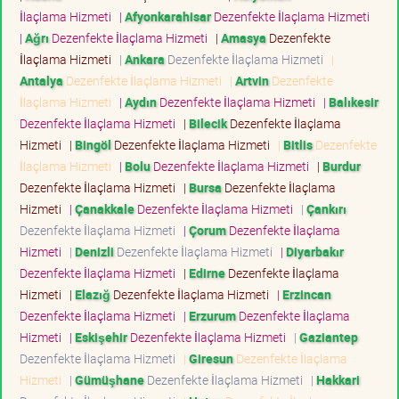
İlaçlama Hizmeti
|
Afyonkarahisar
Dezenfekte İlaçlama Hizmeti
|
Ağrı
Dezenfekte İlaçlama Hizmeti
|
Amasya
Dezenfekte
İlaçlama Hizmeti
|
Ankara
Dezenfekte İlaçlama Hizmeti
|
Antalya
Dezenfekte İlaçlama Hizmeti
|
Artvin
Dezenfekte
İlaçlama Hizmeti
|
Aydın
Dezenfekte İlaçlama Hizmeti
|
Balıkesir
Dezenfekte İlaçlama Hizmeti
|
Bilecik
Dezenfekte İlaçlama
Hizmeti
|
Bingöl
Dezenfekte İlaçlama Hizmeti
|
Bitlis
Dezenfekte
İlaçlama Hizmeti
|
Bolu
Dezenfekte İlaçlama Hizmeti
|
Burdur
Dezenfekte İlaçlama Hizmeti
|
Bursa
Dezenfekte İlaçlama
Hizmeti
|
Çanakkale
Dezenfekte İlaçlama Hizmeti
|
Çankırı
Dezenfekte İlaçlama Hizmeti
|
Çorum
Dezenfekte İlaçlama
Hizmeti
|
Denizli
Dezenfekte İlaçlama Hizmeti
|
Diyarbakır
Dezenfekte İlaçlama Hizmeti
|
Edirne
Dezenfekte İlaçlama
Hizmeti
|
Elazığ
Dezenfekte İlaçlama Hizmeti
|
Erzincan
Dezenfekte İlaçlama Hizmeti
|
Erzurum
Dezenfekte İlaçlama
Hizmeti
|
Eskişehir
Dezenfekte İlaçlama Hizmeti
|
Gaziantep
Dezenfekte İlaçlama Hizmeti
|
Giresun
Dezenfekte İlaçlama
Hizmeti
|
Gümüşhane
Dezenfekte İlaçlama Hizmeti
|
Hakkari