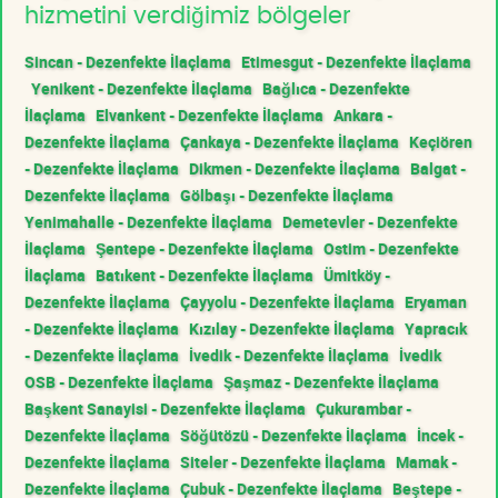
hizmetini verdiğimiz bölgeler
Sincan - Dezenfekte İlaçlama
Etimesgut - Dezenfekte İlaçlama
Yenikent - Dezenfekte İlaçlama
Bağlıca - Dezenfekte
İlaçlama
Elvankent - Dezenfekte İlaçlama
Ankara -
Dezenfekte İlaçlama
Çankaya - Dezenfekte İlaçlama
Keçiören
- Dezenfekte İlaçlama
Dikmen - Dezenfekte İlaçlama
Balgat -
Dezenfekte İlaçlama
Gölbaşı - Dezenfekte İlaçlama
Yenimahalle - Dezenfekte İlaçlama
Demetevler - Dezenfekte
İlaçlama
Şentepe - Dezenfekte İlaçlama
Ostim - Dezenfekte
İlaçlama
Batıkent - Dezenfekte İlaçlama
Ümitköy -
Dezenfekte İlaçlama
Çayyolu - Dezenfekte İlaçlama
Eryaman
- Dezenfekte İlaçlama
Kızılay - Dezenfekte İlaçlama
Yapracık
- Dezenfekte İlaçlama
İvedik - Dezenfekte İlaçlama
İvedik
OSB - Dezenfekte İlaçlama
Şaşmaz - Dezenfekte İlaçlama
Başkent Sanayisi - Dezenfekte İlaçlama
Çukurambar -
Dezenfekte İlaçlama
Söğütözü - Dezenfekte İlaçlama
İncek -
Dezenfekte İlaçlama
Siteler - Dezenfekte İlaçlama
Mamak -
Dezenfekte İlaçlama
Çubuk - Dezenfekte İlaçlama
Beştepe -