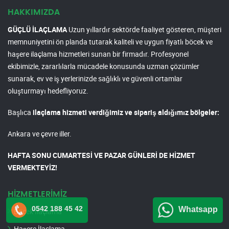
HAKKIMIZDA
GÜÇLÜ İLAÇLAMA
Uzun yıllardır sektörde faaliyet gösteren, müşteri
memnuniyetini ön planda tutarak kaliteli ve uygun fiyatlı böcek ve
haşere ilaçlama hizmetleri sunan bir firmadır. Profesyonel
ekibimizle, zararlılarla mücadele konusunda uzman çözümler
sunarak, ev ve iş yerlerinizde sağlıklı ve güvenli ortamlar
oluşturmayı hedefliyoruz.
Başlıca
ilaçlama hizmeti verdiğimiz ve sipariş aldığımız bölgeler:
Ankara ve çevre iller.
HAFTA SONU CUMARTESİ VE PAZAR GÜNLERİ DE HİZMET
VERMEKTEYİZ!
HİZMETLERİMİZ
0542 188 45 42
Whatsapp
Böcek İlaçlama
Haşere İlaçlama