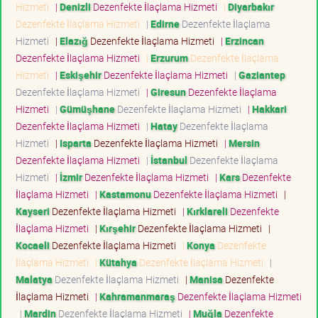
Hizmeti
|
Denizli
Dezenfekte İlaçlama Hizmeti
|
Diyarbakır
Dezenfekte İlaçlama Hizmeti
|
Edirne
Dezenfekte İlaçlama
Hizmeti
|
Elazığ
Dezenfekte İlaçlama Hizmeti
|
Erzincan
Dezenfekte İlaçlama Hizmeti
|
Erzurum
Dezenfekte İlaçlama
Hizmeti
|
Eskişehir
Dezenfekte İlaçlama Hizmeti
|
Gaziantep
Dezenfekte İlaçlama Hizmeti
|
Giresun
Dezenfekte İlaçlama
Hizmeti
|
Gümüşhane
Dezenfekte İlaçlama Hizmeti
|
Hakkari
Dezenfekte İlaçlama Hizmeti
|
Hatay
Dezenfekte İlaçlama
Hizmeti
|
Isparta
Dezenfekte İlaçlama Hizmeti
|
Mersin
Dezenfekte İlaçlama Hizmeti
|
İstanbul
Dezenfekte İlaçlama
Hizmeti
|
İzmir
Dezenfekte İlaçlama Hizmeti
|
Kars
Dezenfekte
İlaçlama Hizmeti
|
Kastamonu
Dezenfekte İlaçlama Hizmeti
|
Kayseri
Dezenfekte İlaçlama Hizmeti
|
Kırklareli
Dezenfekte
İlaçlama Hizmeti
|
Kırşehir
Dezenfekte İlaçlama Hizmeti
|
Kocaeli
Dezenfekte İlaçlama Hizmeti
|
Konya
Dezenfekte
İlaçlama Hizmeti
|
Kütahya
Dezenfekte İlaçlama Hizmeti
|
Malatya
Dezenfekte İlaçlama Hizmeti
|
Manisa
Dezenfekte
İlaçlama Hizmeti
|
Kahramanmaraş
Dezenfekte İlaçlama Hizmeti
|
Mardin
Dezenfekte İlaçlama Hizmeti
|
Muğla
Dezenfekte