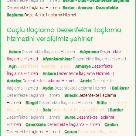
Dezenfekte İlaçlama Hizmeti
Bartın - Ulus - Dezenfekte İlaçlama
Dezenfekte İlaçlama Hizmeti
Bartın - Amasra - Dezenfekte
İlaçlama
Dezenfekte İlaçlama Hizmeti
Güçlü İlaçlama Dezenfekte İlaçlama
hizmetini verdiğimiz şehirler
|
Adana
Dezenfekte İlaçlama Hizmeti
|
Adıyaman
Dezenfekte
İlaçlama Hizmeti
|
Afyonkarahisar
Dezenfekte İlaçlama Hizmeti
|
Ağrı
Dezenfekte İlaçlama Hizmeti
|
Amasya
Dezenfekte
İlaçlama Hizmeti
|
Ankara
Dezenfekte İlaçlama Hizmeti
|
Antalya
Dezenfekte İlaçlama Hizmeti
|
Artvin
Dezenfekte
İlaçlama Hizmeti
|
Aydın
Dezenfekte İlaçlama Hizmeti
|
Balıkesir
Dezenfekte İlaçlama Hizmeti
|
Bilecik
Dezenfekte İlaçlama
Hizmeti
|
Bingöl
Dezenfekte İlaçlama Hizmeti
|
Bitlis
Dezenfekte
İlaçlama Hizmeti
|
Bolu
Dezenfekte İlaçlama Hizmeti
|
Burdur
Dezenfekte İlaçlama Hizmeti
|
Bursa
Dezenfekte İlaçlama
Hizmeti
|
Çanakkale
Dezenfekte İlaçlama Hizmeti
|
Çankırı
Dezenfekte İlaçlama Hizmeti
|
Çorum
Dezenfekte İlaçlama