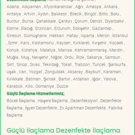
Adana , Adıyaman , Afyonkarahisar , Ağrı , Amasya , Ankara ,
Antalya , Artvin , Aydın , Balıkesir , Bilecik , Bingöl , Bitlis , Bolu ,
Burdur , Bursa , Çanakkale , Çankırı , Çorum , Denizli , Diyarbakır ,
Edirne , Elazığ , Erzincan , Erzurum , Eskişehir , Gaziantep ,
Giresun , Gümüşhane , Hakkari , Hatay , Isparta , Mersin , İstanbul
, İzmir , Kars , Kastamonu , Kayseri , Kırklareli , Kırşehir , Kocaeli ,
Konya , Kütahya , Malatya , Manisa , Kahramanmaraş , Mardin ,
Muğla , Muş , Nevşehir , Niğde , Ordu , Rize , Sakarya , Samsun ,
Siirt , Sinop , Sivas , Tekirdağ , Tokat , Trabzon , Tunceli , Şanlıurfa ,
Uşak , Van , Yozgat , Zonguldak , Aksaray , Bayburt , Karaman ,
Kırıkkale , Batman , Şırnak , Bartın , Ardahan , Iğdır , Yalova ,
Karabük , Kilis , Osmaniye , Düzce
Güçlü İlaçlama Hizmetlerimiz;
Böcek İlaçlama , Haşere İlaçlama , Dezenfeksiyon , Dezenfekte
İlaçlama , İşyeri Dezenfekte , Ev Apartman Dezenfekte , Fabrika
İlaçlama
Güçlü İlaçlama Dezenfekte İlaçlama