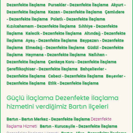
Dezenfekte İlaçlama
Pursaklar - Dezenfekte İlaçlama
Akyurt -
Dezenfekte İlaçlama
Kazan - Dezenfekte İlaçlama
Çamlıdere
- Dezenfekte İlaçlama
Polatlı - Dezenfekte İlaçlama
Kızılcahamam - Dezenfekte İlaçlama
Sıhhiye - Dezenfekte
İlaçlama
Kalecik - Dezenfekte İlaçlama
Altındağ - Dezenfekte
İlaçlama
Ayaş - Dezenfekte İlaçlama
Baypazarı - Dezenfekte
İlaçlama
Elmadağ - Dezenfekte İlaçlama
Güdül - Dezenfekte
İlaçlama
Haymana - Dezenfekte İlaçlama
Nallıhan -
Dezenfekte İlaçlama
Çankaya Koru - Dezenfekte İlaçlama
Şereflikoçhisar - Dezenfekte İlaçlama
Bahçelievler -
Dezenfekte İlaçlama
Cebeci - Dezenfekte İlaçlama
Beşevler -
Dezenfekte İlaçlama
Etlik - Dezenfekte İlaçlama
Güçlü İlaçlama Dezenfekte İlaçlama
hizmetini verdiğimiz Bartın ilçeleri
Bartın - Bartın Merkez - Dezenfekte İlaçlama
Dezenfekte
İlaçlama Hizmeti
Bartın - Kurucaşile - Dezenfekte İlaçlama