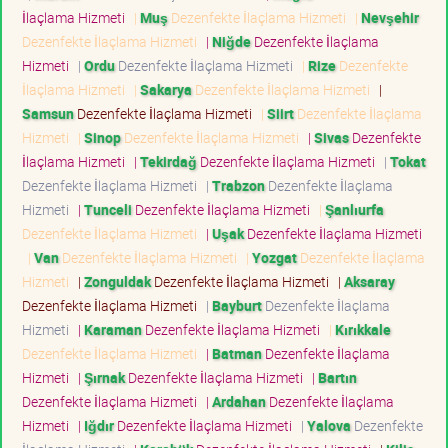
İlaçlama Hizmeti
|
Muş
Dezenfekte İlaçlama Hizmeti
|
Nevşehir
Dezenfekte İlaçlama Hizmeti
|
Niğde
Dezenfekte İlaçlama
Hizmeti
|
Ordu
Dezenfekte İlaçlama Hizmeti
|
Rize
Dezenfekte
İlaçlama Hizmeti
|
Sakarya
Dezenfekte İlaçlama Hizmeti
|
Samsun
Dezenfekte İlaçlama Hizmeti
|
Siirt
Dezenfekte İlaçlama
Hizmeti
|
Sinop
Dezenfekte İlaçlama Hizmeti
|
Sivas
Dezenfekte
İlaçlama Hizmeti
|
Tekirdağ
Dezenfekte İlaçlama Hizmeti
|
Tokat
Dezenfekte İlaçlama Hizmeti
|
Trabzon
Dezenfekte İlaçlama
Hizmeti
|
Tunceli
Dezenfekte İlaçlama Hizmeti
|
Şanlıurfa
Dezenfekte İlaçlama Hizmeti
|
Uşak
Dezenfekte İlaçlama Hizmeti
|
Van
Dezenfekte İlaçlama Hizmeti
|
Yozgat
Dezenfekte İlaçlama
Hizmeti
|
Zonguldak
Dezenfekte İlaçlama Hizmeti
|
Aksaray
Dezenfekte İlaçlama Hizmeti
|
Bayburt
Dezenfekte İlaçlama
Hizmeti
|
Karaman
Dezenfekte İlaçlama Hizmeti
|
Kırıkkale
Dezenfekte İlaçlama Hizmeti
|
Batman
Dezenfekte İlaçlama
Hizmeti
|
Şırnak
Dezenfekte İlaçlama Hizmeti
|
Bartın
Dezenfekte İlaçlama Hizmeti
|
Ardahan
Dezenfekte İlaçlama
Hizmeti
|
Iğdır
Dezenfekte İlaçlama Hizmeti
|
Yalova
Dezenfekte