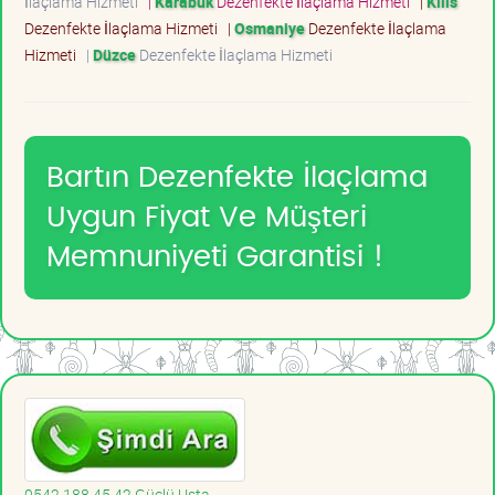
İlaçlama Hizmeti
|
Karabük
Dezenfekte İlaçlama Hizmeti
|
Kilis
Dezenfekte İlaçlama Hizmeti
|
Osmaniye
Dezenfekte İlaçlama
Hizmeti
|
Düzce
Dezenfekte İlaçlama Hizmeti
Bartın Dezenfekte İlaçlama
Uygun Fiyat Ve Müşteri
Memnuniyeti Garantisi !
0542 188 45 42 Güçlü Usta