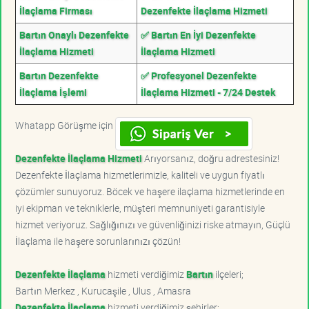
İlaçlama Firması
Dezenfekte İlaçlama Hizmeti
Bartın Onaylı Dezenfekte
✅ Bartın En İyi Dezenfekte
İlaçlama Hizmeti
İlaçlama Hizmeti
Bartın Dezenfekte
✅ Profesyonel Dezenfekte
İlaçlama İşlemi
İlaçlama Hizmeti - 7/24 Destek
Whatapp Görüşme için
Dezenfekte İlaçlama Hizmeti
Arıyorsanız, doğru adrestesiniz!
Dezenfekte İlaçlama hizmetlerimizle, kaliteli ve uygun fiyatlı
çözümler sunuyoruz. Böcek ve haşere ilaçlama hizmetlerinde en
iyi ekipman ve tekniklerle, müşteri memnuniyeti garantisiyle
hizmet veriyoruz. Sağlığınızı ve güvenliğinizi riske atmayın, Güçlü
İlaçlama ile haşere sorunlarınızı çözün!
Dezenfekte İlaçlama
hizmeti verdiğimiz
Bartın
ilçeleri;
Bartın Merkez , Kurucaşile , Ulus , Amasra
Dezenfekte İlaçlama
hizmeti verdiğimiz şehirler;