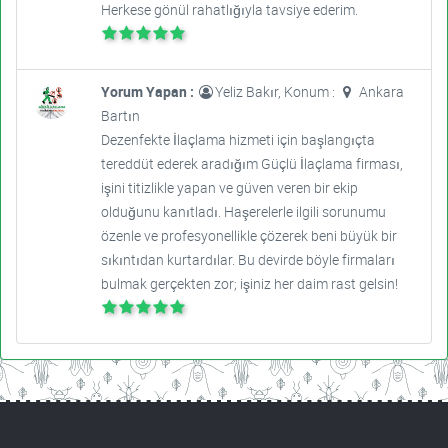
Herkese gönül rahatlığıyla tavsiye ederim.
Yorum Yapan :
Yeliz Bakır, Konum :
Ankara
Bartın
Dezenfekte İlaçlama hizmeti için başlangıçta
tereddüt ederek aradığım Güçlü İlaçlama firması,
işini titizlikle yapan ve güven veren bir ekip
olduğunu kanıtladı. Haşerelerle ilgili sorunumu
özenle ve profesyonellikle çözerek beni büyük bir
sıkıntıdan kurtardılar. Bu devirde böyle firmaları
bulmak gerçekten zor; işiniz her daim rast gelsin!