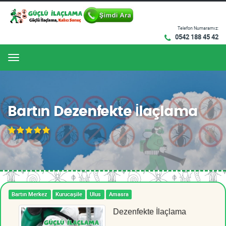
Telefon Numaramız:
0542 188 45 42
Menu
Bartın Dezenfekte İlaçlama
Bartın Merkez
Kurucaşile
Ulus
Amasra
Dezenfekte İlaçlama