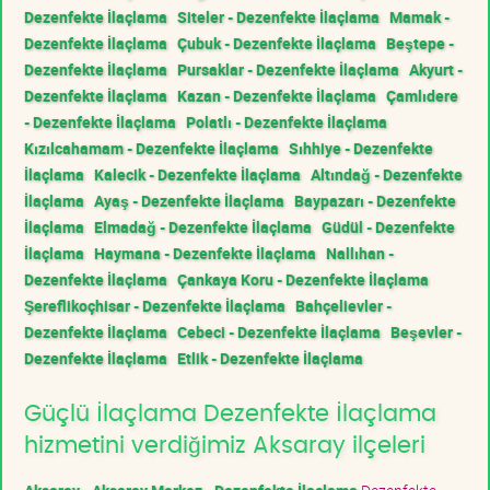
Dezenfekte İlaçlama
Siteler - Dezenfekte İlaçlama
Mamak -
Dezenfekte İlaçlama
Çubuk - Dezenfekte İlaçlama
Beştepe -
Dezenfekte İlaçlama
Pursaklar - Dezenfekte İlaçlama
Akyurt -
Dezenfekte İlaçlama
Kazan - Dezenfekte İlaçlama
Çamlıdere
- Dezenfekte İlaçlama
Polatlı - Dezenfekte İlaçlama
Kızılcahamam - Dezenfekte İlaçlama
Sıhhiye - Dezenfekte
İlaçlama
Kalecik - Dezenfekte İlaçlama
Altındağ - Dezenfekte
İlaçlama
Ayaş - Dezenfekte İlaçlama
Baypazarı - Dezenfekte
İlaçlama
Elmadağ - Dezenfekte İlaçlama
Güdül - Dezenfekte
İlaçlama
Haymana - Dezenfekte İlaçlama
Nallıhan -
Dezenfekte İlaçlama
Çankaya Koru - Dezenfekte İlaçlama
Şereflikoçhisar - Dezenfekte İlaçlama
Bahçelievler -
Dezenfekte İlaçlama
Cebeci - Dezenfekte İlaçlama
Beşevler -
Dezenfekte İlaçlama
Etlik - Dezenfekte İlaçlama
Güçlü İlaçlama Dezenfekte İlaçlama
hizmetini verdiğimiz Aksaray ilçeleri