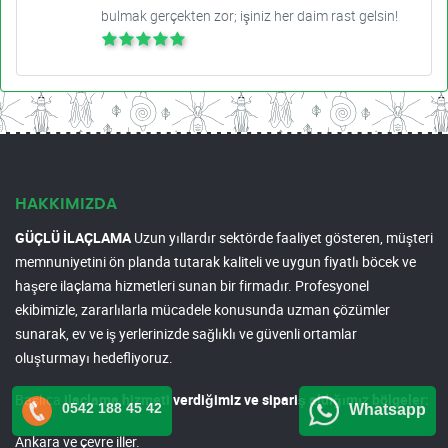
bulmak gerçekten zor; işiniz her daim rast gelsin!
HAKKIMIZDA
GÜÇLÜ İLAÇLAMA
Uzun yıllardır sektörde faaliyet gösteren, müşteri
memnuniyetini ön planda tutarak kaliteli ve uygun fiyatlı böcek ve
haşere ilaçlama hizmetleri sunan bir firmadır. Profesyonel
ekibimizle, zararlılarla mücadele konusunda uzman çözümler
sunarak, ev ve iş yerlerinizde sağlıklı ve güvenli ortamlar
oluşturmayı hedefliyoruz.
Başlıca
ilaçlama hizmeti verdiğimiz ve sipariş aldığımız bölgeler:
0542 188 45 42
Whatsapp
Ankara ve çevre iller.