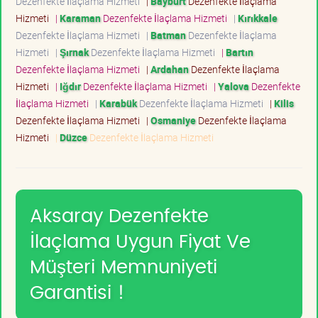
Dezenfekte İlaçlama Hizmeti
|
Bayburt
Dezenfekte İlaçlama
Hizmeti
|
Karaman
Dezenfekte İlaçlama Hizmeti
|
Kırıkkale
Dezenfekte İlaçlama Hizmeti
|
Batman
Dezenfekte İlaçlama
Hizmeti
|
Şırnak
Dezenfekte İlaçlama Hizmeti
|
Bartın
Dezenfekte İlaçlama Hizmeti
|
Ardahan
Dezenfekte İlaçlama
Hizmeti
|
Iğdır
Dezenfekte İlaçlama Hizmeti
|
Yalova
Dezenfekte
İlaçlama Hizmeti
|
Karabük
Dezenfekte İlaçlama Hizmeti
|
Kilis
Dezenfekte İlaçlama Hizmeti
|
Osmaniye
Dezenfekte İlaçlama
Hizmeti
|
Düzce
Dezenfekte İlaçlama Hizmeti
Aksaray Dezenfekte
İlaçlama Uygun Fiyat Ve
Müşteri Memnuniyeti
Garantisi !