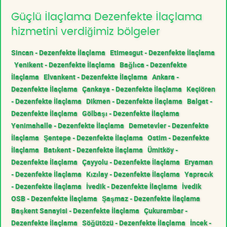
Güçlü İlaçlama Dezenfekte İlaçlama
hizmetini verdiğimiz bölgeler
Sincan - Dezenfekte İlaçlama
Etimesgut - Dezenfekte İlaçlama
Yenikent - Dezenfekte İlaçlama
Bağlıca - Dezenfekte
İlaçlama
Elvankent - Dezenfekte İlaçlama
Ankara -
Dezenfekte İlaçlama
Çankaya - Dezenfekte İlaçlama
Keçiören
- Dezenfekte İlaçlama
Dikmen - Dezenfekte İlaçlama
Balgat -
Dezenfekte İlaçlama
Gölbaşı - Dezenfekte İlaçlama
Yenimahalle - Dezenfekte İlaçlama
Demetevler - Dezenfekte
İlaçlama
Şentepe - Dezenfekte İlaçlama
Ostim - Dezenfekte
İlaçlama
Batıkent - Dezenfekte İlaçlama
Ümitköy -
Dezenfekte İlaçlama
Çayyolu - Dezenfekte İlaçlama
Eryaman
- Dezenfekte İlaçlama
Kızılay - Dezenfekte İlaçlama
Yapracık
- Dezenfekte İlaçlama
İvedik - Dezenfekte İlaçlama
İvedik
OSB - Dezenfekte İlaçlama
Şaşmaz - Dezenfekte İlaçlama
Başkent Sanayisi - Dezenfekte İlaçlama
Çukurambar -
Dezenfekte İlaçlama
Söğütözü - Dezenfekte İlaçlama
İncek -