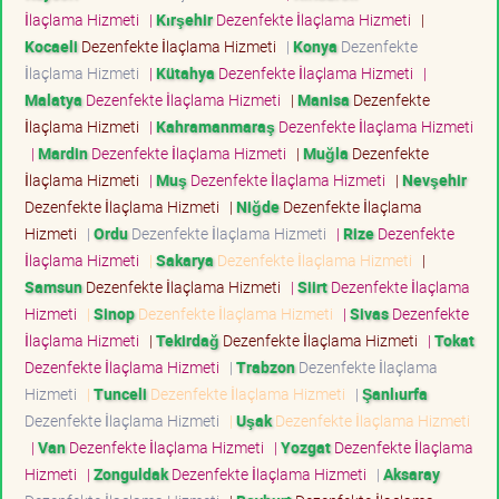
İlaçlama Hizmeti
|
Kırşehir
Dezenfekte İlaçlama Hizmeti
|
Kocaeli
Dezenfekte İlaçlama Hizmeti
|
Konya
Dezenfekte
İlaçlama Hizmeti
|
Kütahya
Dezenfekte İlaçlama Hizmeti
|
Malatya
Dezenfekte İlaçlama Hizmeti
|
Manisa
Dezenfekte
İlaçlama Hizmeti
|
Kahramanmaraş
Dezenfekte İlaçlama Hizmeti
|
Mardin
Dezenfekte İlaçlama Hizmeti
|
Muğla
Dezenfekte
İlaçlama Hizmeti
|
Muş
Dezenfekte İlaçlama Hizmeti
|
Nevşehir
Dezenfekte İlaçlama Hizmeti
|
Niğde
Dezenfekte İlaçlama
Hizmeti
|
Ordu
Dezenfekte İlaçlama Hizmeti
|
Rize
Dezenfekte
İlaçlama Hizmeti
|
Sakarya
Dezenfekte İlaçlama Hizmeti
|
Samsun
Dezenfekte İlaçlama Hizmeti
|
Siirt
Dezenfekte İlaçlama
Hizmeti
|
Sinop
Dezenfekte İlaçlama Hizmeti
|
Sivas
Dezenfekte
İlaçlama Hizmeti
|
Tekirdağ
Dezenfekte İlaçlama Hizmeti
|
Tokat
Dezenfekte İlaçlama Hizmeti
|
Trabzon
Dezenfekte İlaçlama
Hizmeti
|
Tunceli
Dezenfekte İlaçlama Hizmeti
|
Şanlıurfa
Dezenfekte İlaçlama Hizmeti
|
Uşak
Dezenfekte İlaçlama Hizmeti
|
Van
Dezenfekte İlaçlama Hizmeti
|
Yozgat
Dezenfekte İlaçlama
Hizmeti
|
Zonguldak
Dezenfekte İlaçlama Hizmeti
|
Aksaray