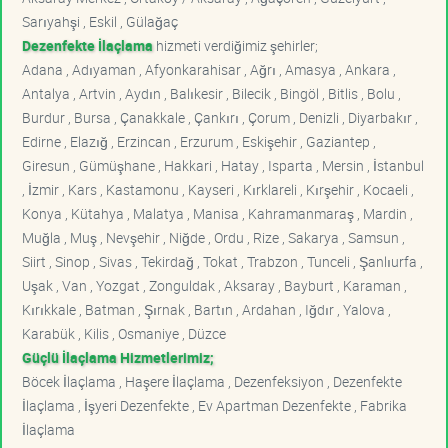
Sarıyahşi , Eskil , Gülağaç
Dezenfekte İlaçlama
hizmeti verdiğimiz şehirler;
Adana , Adıyaman , Afyonkarahisar , Ağrı , Amasya , Ankara ,
Antalya , Artvin , Aydın , Balıkesir , Bilecik , Bingöl , Bitlis , Bolu ,
Burdur , Bursa , Çanakkale , Çankırı , Çorum , Denizli , Diyarbakır ,
Edirne , Elazığ , Erzincan , Erzurum , Eskişehir , Gaziantep ,
Giresun , Gümüşhane , Hakkari , Hatay , Isparta , Mersin , İstanbul
, İzmir , Kars , Kastamonu , Kayseri , Kırklareli , Kırşehir , Kocaeli ,
Konya , Kütahya , Malatya , Manisa , Kahramanmaraş , Mardin ,
Muğla , Muş , Nevşehir , Niğde , Ordu , Rize , Sakarya , Samsun ,
Siirt , Sinop , Sivas , Tekirdağ , Tokat , Trabzon , Tunceli , Şanlıurfa ,
Uşak , Van , Yozgat , Zonguldak , Aksaray , Bayburt , Karaman ,
Kırıkkale , Batman , Şırnak , Bartın , Ardahan , Iğdır , Yalova ,
Karabük , Kilis , Osmaniye , Düzce
Güçlü İlaçlama Hizmetlerimiz;
Böcek İlaçlama , Haşere İlaçlama , Dezenfeksiyon , Dezenfekte
İlaçlama , İşyeri Dezenfekte , Ev Apartman Dezenfekte , Fabrika
İlaçlama