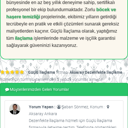
bünyesinde en az beş yıllık deneyime sahip, sertifikalı
profesyonel bir ekip bulundurmaktadır. Zorlu
böcek ve
haşere temizliği
projelerinde, ekibimiz yılların getirdiği
tecrübeyle en pratik ve etkili çözümleri sunarak gereksiz
maliyetlerden kaçınır. Güçlü İlaçlama olarak, yaptığımız
tüm
ilaçlama
işlemlerinde malzeme ve işçilik garantisi
sağlayarak güveninizi kazanıyoruz.
Güçlü İlaçlama
firması
Aksaray Dezenfekte İlaçlama
hizmeti için tüm müşterilerinden 5 yıldızlı yorumlar almıştır.
Müşterilerimizden Gelen Yorumlar
Yorum Yapan :
Şaban Sönmez, Konum :
Aksaray Ankara
Dezenfekte İlaçlama hizmeti için Güçlü İlaçlama
firmasıyla iletişime geçtim. Telefonda gösterdikleri