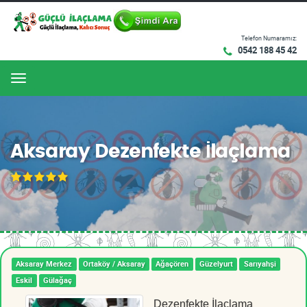
Telefon Numaramız:
0542 188 45 42
Menu
Aksaray Dezenfekte İlaçlama
Aksaray Merkez
Ortaköy / Aksaray
Ağaçören
Güzelyurt
Sarıyahşi
Eskil
Gülağaç
Dezenfekte İlaçlama