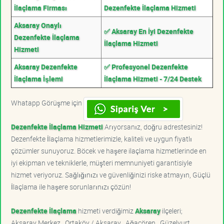
İlaçlama Firması
Dezenfekte İlaçlama Hizmeti
Aksaray Onaylı
✅ Aksaray En İyi Dezenfekte
Dezenfekte İlaçlama
İlaçlama Hizmeti
Hizmeti
Aksaray Dezenfekte
✅ Profesyonel Dezenfekte
İlaçlama İşlemi
İlaçlama Hizmeti - 7/24 Destek
Whatapp Görüşme için
Dezenfekte İlaçlama Hizmeti
Arıyorsanız, doğru adrestesiniz!
Dezenfekte İlaçlama hizmetlerimizle, kaliteli ve uygun fiyatlı
çözümler sunuyoruz. Böcek ve haşere ilaçlama hizmetlerinde en
iyi ekipman ve tekniklerle, müşteri memnuniyeti garantisiyle
hizmet veriyoruz. Sağlığınızı ve güvenliğinizi riske atmayın, Güçlü
İlaçlama ile haşere sorunlarınızı çözün!
Dezenfekte İlaçlama
hizmeti verdiğimiz
Aksaray
ilçeleri;
Aksaray Merkez , Ortaköy / Aksaray , Ağaçören , Güzelyurt ,