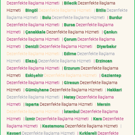
Dezenfekte İlaçlama Hizmeti
|
Bilecik
Dezenfekte İlaçlama
Hizmeti
|
Bingöl
Dezenfekte İlaçlama Hizmeti
|
Bitlis
Dezenfekte
İlaçlama Hizmeti
|
Bolu
Dezenfekte İlaçlama Hizmeti
|
Burdur
Dezenfekte İlaçlama Hizmeti
|
Bursa
Dezenfekte İlaçlama
Hizmeti
|
Çanakkale
Dezenfekte İlaçlama Hizmeti
|
Çankırı
Dezenfekte İlaçlama Hizmeti
|
Çorum
Dezenfekte İlaçlama
Hizmeti
|
Denizli
Dezenfekte İlaçlama Hizmeti
|
Diyarbakır
Dezenfekte İlaçlama Hizmeti
|
Edirne
Dezenfekte İlaçlama
Hizmeti
|
Elazığ
Dezenfekte İlaçlama Hizmeti
|
Erzincan
Dezenfekte İlaçlama Hizmeti
|
Erzurum
Dezenfekte İlaçlama
Hizmeti
|
Eskişehir
Dezenfekte İlaçlama Hizmeti
|
Gaziantep
Dezenfekte İlaçlama Hizmeti
|
Giresun
Dezenfekte İlaçlama
Hizmeti
|
Gümüşhane
Dezenfekte İlaçlama Hizmeti
|
Hakkari
Dezenfekte İlaçlama Hizmeti
|
Hatay
Dezenfekte İlaçlama
Hizmeti
|
Isparta
Dezenfekte İlaçlama Hizmeti
|
Mersin
Dezenfekte İlaçlama Hizmeti
|
İstanbul
Dezenfekte İlaçlama
Hizmeti
|
İzmir
Dezenfekte İlaçlama Hizmeti
|
Kars
Dezenfekte
İlaçlama Hizmeti
|
Kastamonu
Dezenfekte İlaçlama Hizmeti
|
Kayseri
Dezenfekte İlaçlama Hizmeti
|
Kırklareli
Dezenfekte