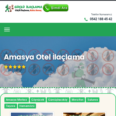
Telefon Numaramız:
0542 188 45 42
Menu
Amasya Otel İlaçlama
Amasya Merkez
Göynücek
Gümüşhacıköy
Merzifon
Suluova
Taşova
Hamamözü