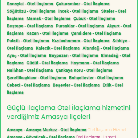
Sanayisi - Otel İlaçlama
Çukurambar - Otel İlaçlama
Söğütözü - Otel İlaçlama
İncek - Otel İlaçlama
Siteler - Otel
İlaçlama
Mamak - Otel İlaçlama
Çubuk - Otel İlaçlama
Beştepe - Otel İlaçlama
Pursaklar - Otel İlaçlama
Akyurt - Otel
İlaçlama
Kazan - Otel İlaçlama
Çamlıdere - Otel İlaçlama
Polatlı - Otel İlaçlama
Kızılcahamam - Otel İlaçlama
Sıhhiye -
Otel İlaçlama
Kalecik - Otel İlaçlama
Altındağ - Otel İlaçlama
Ayaş - Otel İlaçlama
Baypazarı - Otel İlaçlama
Elmadağ - Otel
İlaçlama
Güdül - Otel İlaçlama
Haymana - Otel İlaçlama
Nallıhan - Otel İlaçlama
Çankaya Koru - Otel İlaçlama
Şereflikoçhisar - Otel İlaçlama
Bahçelievler - Otel İlaçlama
Cebeci - Otel İlaçlama
Beşevler - Otel İlaçlama
Etlik - Otel
İlaçlama
Güçlü İlaçlama Otel İlaçlama hizmetini
verdiğimiz Amasya ilçeleri
Amasya - Amasya Merkez - Otel İlaçlama
Otel İlaçlama Hizmeti
Amasya - Göynücek - Otel İlaçlama
Otel İlaçlama Hizmeti