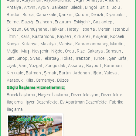
Antalya , Artvin , Aydın , Balıkesir , Bilecik , Bingöl , Bitlis , Bolu ,
Burdur , Bursa , Çanakkale , Çankırı , Çorum , Denizli , Diyarbakır ,
Edirne , Elazığ , Erzincan , Erzurum , Eskişehir , Gaziantep ,
Giresun , Gümüşhane , Hakkari , Hatay , Isparta , Mersin , İstanbul
, İzmir , Kars , Kastamonu , Kayseri , Kırklareli , Kırşehir , Kocaeli ,
Konya , Kütahya , Malatya , Manisa , Kahramanmaraş , Mardin ,
Muğla , Muş , Nevşehir , Niğde , Ordu , Rize , Sakarya , Samsun ,
Siirt , Sinop , Sivas , Tekirdağ , Tokat , Trabzon , Tunceli , Şanlıurfa ,
Uşak , Van , Yozgat , Zonguldak , Aksaray , Bayburt , Karaman ,
Kırıkkale , Batman , Şırnak , Bartın , Ardahan , Iğdır , Yalova ,
Karabük , Kilis , Osmaniye , Düzce
Güçlü İlaçlama Hizmetlerimiz;
Böcek İlaçlama , Haşere İlaçlama , Dezenfeksiyon , Dezenfekte
İlaçlama , İşyeri Dezenfekte , Ev Apartman Dezenfekte , Fabrika
İlaçlama