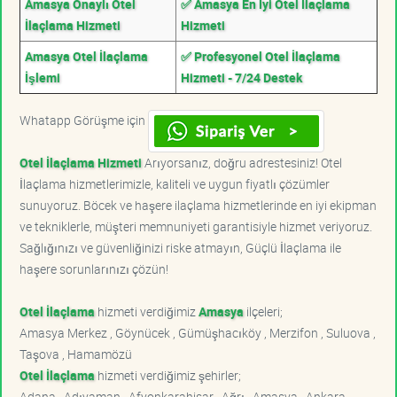
Amasya Onaylı Otel
✅ Amasya En İyi Otel İlaçlama
İlaçlama Hizmeti
Hizmeti
Amasya Otel İlaçlama
✅ Profesyonel Otel İlaçlama
İşlemi
Hizmeti - 7/24 Destek
Whatapp Görüşme için
Otel İlaçlama Hizmeti
Arıyorsanız, doğru adrestesiniz! Otel
İlaçlama hizmetlerimizle, kaliteli ve uygun fiyatlı çözümler
sunuyoruz. Böcek ve haşere ilaçlama hizmetlerinde en iyi ekipman
ve tekniklerle, müşteri memnuniyeti garantisiyle hizmet veriyoruz.
Sağlığınızı ve güvenliğinizi riske atmayın, Güçlü İlaçlama ile
haşere sorunlarınızı çözün!
Otel İlaçlama
hizmeti verdiğimiz
Amasya
ilçeleri;
Amasya Merkez , Göynücek , Gümüşhacıköy , Merzifon , Suluova ,
Taşova , Hamamözü
Otel İlaçlama
hizmeti verdiğimiz şehirler;
Adana , Adıyaman , Afyonkarahisar , Ağrı , Amasya , Ankara ,