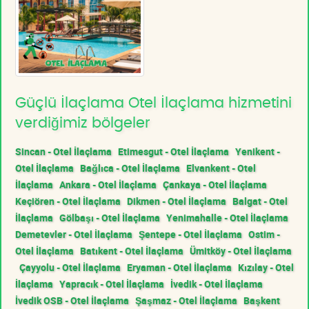
Güçlü İlaçlama Otel İlaçlama hizmetini
verdiğimiz bölgeler
Sincan - Otel İlaçlama
Etimesgut - Otel İlaçlama
Yenikent -
Otel İlaçlama
Bağlıca - Otel İlaçlama
Elvankent - Otel
İlaçlama
Ankara - Otel İlaçlama
Çankaya - Otel İlaçlama
Keçiören - Otel İlaçlama
Dikmen - Otel İlaçlama
Balgat - Otel
İlaçlama
Gölbaşı - Otel İlaçlama
Yenimahalle - Otel İlaçlama
Demetevler - Otel İlaçlama
Şentepe - Otel İlaçlama
Ostim -
Otel İlaçlama
Batıkent - Otel İlaçlama
Ümitköy - Otel İlaçlama
Çayyolu - Otel İlaçlama
Eryaman - Otel İlaçlama
Kızılay - Otel
İlaçlama
Yapracık - Otel İlaçlama
İvedik - Otel İlaçlama
İvedik OSB - Otel İlaçlama
Şaşmaz - Otel İlaçlama
Başkent