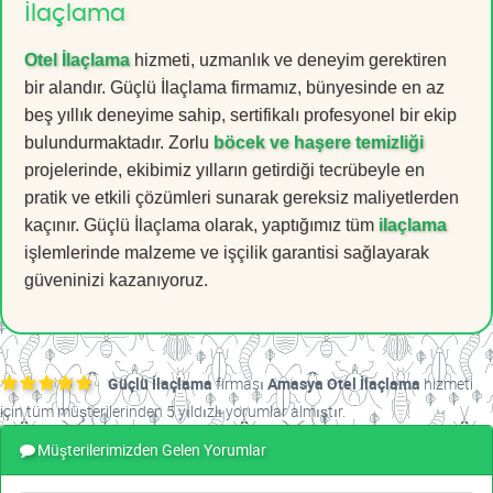
İlaçlama
Otel İlaçlama
hizmeti, uzmanlık ve deneyim gerektiren
bir alandır. Güçlü İlaçlama firmamız, bünyesinde en az
beş yıllık deneyime sahip, sertifikalı profesyonel bir ekip
bulundurmaktadır. Zorlu
böcek ve haşere temizliği
projelerinde, ekibimiz yılların getirdiği tecrübeyle en
pratik ve etkili çözümleri sunarak gereksiz maliyetlerden
kaçınır. Güçlü İlaçlama olarak, yaptığımız tüm
ilaçlama
işlemlerinde malzeme ve işçilik garantisi sağlayarak
güveninizi kazanıyoruz.
Güçlü İlaçlama
firması
Amasya Otel İlaçlama
hizmeti
için tüm müşterilerinden 5 yıldızlı yorumlar almıştır.
Müşterilerimizden Gelen Yorumlar