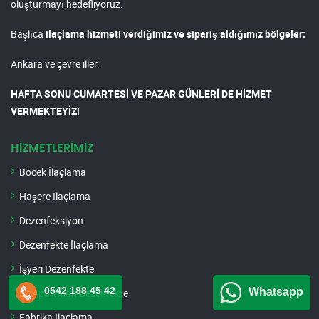
oluşturmayı hedefliyoruz.
Başlıca
ilaçlama hizmeti verdiğimiz ve sipariş aldığımız bölgeler:
Ankara ve çevre iller.
HAFTA SONU CUMARTESİ VE PAZAR GÜNLERİ DE HİZMET
VERMEKTEYİZ!
HİZMETLERİMİZ
Böcek İlaçlama
Haşere İlaçlama
Dezenfeksiyon
Dezenfekte İlaçlama
İşyeri Dezenfekte
0542 188 45 42
Whatsapp
Ev Apartman Dezenfekte
Fabrika İlaçlama