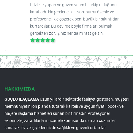
titizlikle yapan ve güven veren bir ekip olduğunu
kanıtladı. Haşerelerle ilgili sorunumu özenle ve
profesyonellikle çözerek beni büyük bir sıkıntıdan
kurtardılar. Bu devirde böyle firmaları bulmak
gerçekten zor; işiniz her daim rast gelsin!
HAKKIMIZDA
GÜÇLÜ İLAÇLAMA
Uzun yıllardır sektörde faaliyet gösteren, müşteri
memnuniyetini ön planda tutarak kaliteli ve uygun fiyatlı böcek ve
haşere ilaçlama hizmetleri sunan bir firmadır. Profesyonel
ekibimizle, zararlılarla mücadele konusunda uzman çözümler
sunarak, ev ve iş yerlerinizde sağlıklı ve güvenli ortamlar