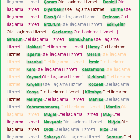
İlaçlama Hizmeti
|
Çorum
Otel İlaçlama Hizmeti
|
Denizli
Otel
İlaçlama Hizmeti
|
Diyarbakır
Otel İlaçlama Hizmeti
|
Edirne
Otel
İlaçlama Hizmeti
|
Elazığ
Otel İlaçlama Hizmeti
|
Erzincan
Otel
İlaçlama Hizmeti
|
Erzurum
Otel İlaçlama Hizmeti
|
Eskişehir
Otel İlaçlama Hizmeti
|
Gaziantep
Otel İlaçlama Hizmeti
|
Giresun
Otel İlaçlama Hizmeti
|
Gümüşhane
Otel İlaçlama
Hizmeti
|
Hakkari
Otel İlaçlama Hizmeti
|
Hatay
Otel İlaçlama
Hizmeti
|
Isparta
Otel İlaçlama Hizmeti
|
Mersin
Otel İlaçlama
Hizmeti
|
İstanbul
Otel İlaçlama Hizmeti
|
İzmir
Otel İlaçlama
Hizmeti
|
Kars
Otel İlaçlama Hizmeti
|
Kastamonu
Otel İlaçlama
Hizmeti
|
Kayseri
Otel İlaçlama Hizmeti
|
Kırklareli
Otel İlaçlama
Hizmeti
|
Kırşehir
Otel İlaçlama Hizmeti
|
Kocaeli
Otel İlaçlama
Hizmeti
|
Konya
Otel İlaçlama Hizmeti
|
Kütahya
Otel İlaçlama
Hizmeti
|
Malatya
Otel İlaçlama Hizmeti
|
Manisa
Otel İlaçlama
Hizmeti
|
Kahramanmaraş
Otel İlaçlama Hizmeti
|
Mardin
Otel
İlaçlama Hizmeti
|
Muğla
Otel İlaçlama Hizmeti
|
Muş
Otel
İlaçlama Hizmeti
|
Nevşehir
Otel İlaçlama Hizmeti
|
Niğde
Otel
İlaçlama Hizmeti
|
Ordu
Otel İlaçlama Hizmeti
|
Rize
Otel
İlaçlama Hizmeti
|
Sakarya
Otel İlaçlama Hizmeti
|
Samsun
Otel