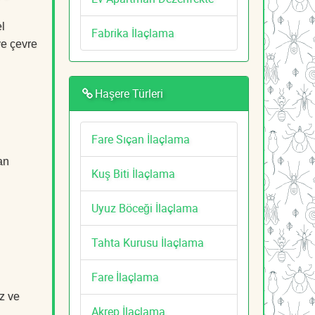
el
Fabrika İlaçlama
ve çevre
Haşere Türleri
Fare Sıçan İlaçlama
an
Kuş Biti İlaçlama
Uyuz Böceği İlaçlama
Tahta Kurusu İlaçlama
Fare İlaçlama
z ve
Akrep İlaçlama