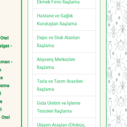
Ekmek Fırını İlaçlama
Hastane ve Sağlık
Kuruluşları İlaçlama
Depo ve Stok Alanları
 Otel
İlaçlama
lgat -
Alışveriş Merkezleri
aman -
İlaçlama
a
ma
Tarla ve Tarım Arazileri
çlama
İlaçlama
l
ma
Gıda Üretim ve İşleme
l
Tesisleri İlaçlama
 Otel
Ulaşım Araçları (Otobüs,