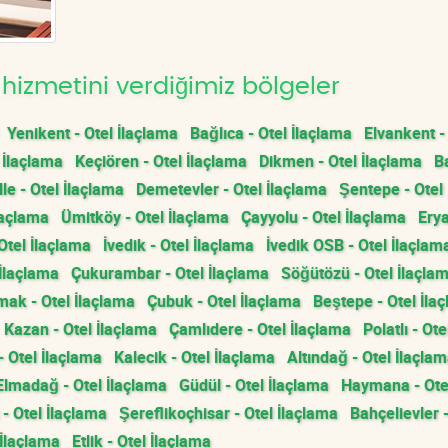
hizmetini verdiğimiz bölgeler
Yenikent - Otel İlaçlama
Bağlıca - Otel İlaçlama
Elvankent -
 İlaçlama
Keçiören - Otel İlaçlama
Dikmen - Otel İlaçlama
Ba
e - Otel İlaçlama
Demetevler - Otel İlaçlama
Şentepe - Otel
laçlama
Ümitköy - Otel İlaçlama
Çayyolu - Otel İlaçlama
Ery
Otel İlaçlama
İvedik - Otel İlaçlama
İvedik OSB - Otel İlaçlam
 İlaçlama
Çukurambar - Otel İlaçlama
Söğütözü - Otel İlaçla
ak - Otel İlaçlama
Çubuk - Otel İlaçlama
Beştepe - Otel İla
Kazan - Otel İlaçlama
Çamlıdere - Otel İlaçlama
Polatlı - Ote
- Otel İlaçlama
Kalecik - Otel İlaçlama
Altındağ - Otel İlaçla
Elmadağ - Otel İlaçlama
Güdül - Otel İlaçlama
Haymana - Ote
- Otel İlaçlama
Şereflikoçhisar - Otel İlaçlama
Bahçelievler -
 İlaçlama
Etlik - Otel İlaçlama