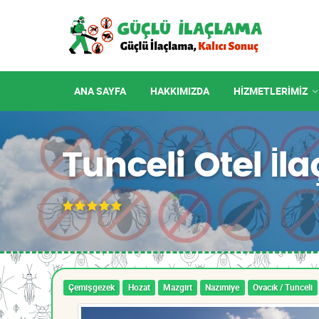
ANA SAYFA
HAKKIMIZDA
HIZMETLERIMIZ
Tunceli Otel İl
Çemişgezek
Hozat
Mazgirt
Nazımiye
Ovacık / Tunceli