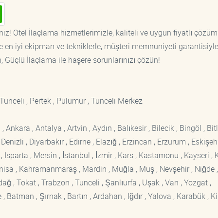
iz! Otel İlaçlama hizmetlerimizle, kaliteli ve uygun fiyatlı çözüm
 en iyi ekipman ve tekniklerle, müşteri memnuniyeti garantisiyl
n, Güçlü İlaçlama ile haşere sorunlarınızı çözün!
Tunceli , Pertek , Pülümür , Tunceli Merkez
kara , Antalya , Artvin , Aydın , Balıkesir , Bilecik , Bingöl , Bitli
enizli , Diyarbakır , Edirne , Elazığ , Erzincan , Erzurum , Eskişehi
sparta , Mersin , İstanbul , İzmir , Kars , Kastamonu , Kayseri , K
Manisa , Kahramanmaraş , Mardin , Muğla , Muş , Nevşehir , Niğde ,
rdağ , Tokat , Trabzon , Tunceli , Şanlıurfa , Uşak , Van , Yozgat ,
 Batman , Şırnak , Bartın , Ardahan , Iğdır , Yalova , Karabük , Kil