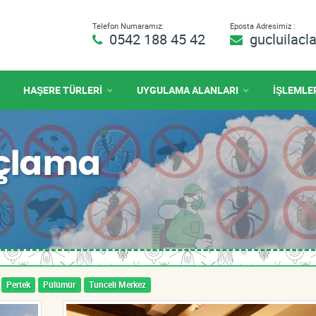
Telefon Numaramız:
Eposta Adresimiz :
0542 188 45 42
gucluilac
HAŞERE TÜRLERİ
UYGULAMA ALANLARI
İŞLEMLE
açlama
Pertek
Pülümür
Tunceli Merkez