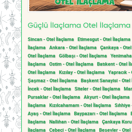
Güçlü İlaçlama Otel İlaçlama 
Sincan - Otel İlaçlama
Etimesgut - Otel İlaçlama
İlaçlama
Ankara - Otel İlaçlama
Çankaya - Otel
Otel İlaçlama
Gölbaşı - Otel İlaçlama
Yenimahall
İlaçlama
Ostim - Otel İlaçlama
Batıkent - Otel İ
Otel İlaçlama
Kızılay - Otel İlaçlama
Yapracık - 
Şaşmaz - Otel İlaçlama
Başkent Sanayisi - Otel
İncek - Otel İlaçlama
Siteler - Otel İlaçlama
Mam
Pursaklar - Otel İlaçlama
Akyurt - Otel İlaçlama
İlaçlama
Kızılcahamam - Otel İlaçlama
Sıhhiye 
Ayaş - Otel İlaçlama
Baypazarı - Otel İlaçlama
İlaçlama
Nallıhan - Otel İlaçlama
Çankaya Koru 
İlaçlama
Cebeci - Otel İlaçlama
Beşevler - Otel