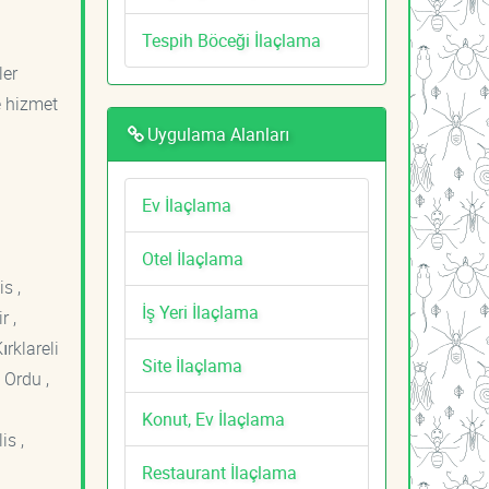
Tespih Böceği İlaçlama
ler
e hizmet
Uygulama Alanları
Ev İlaçlama
Otel İlaçlama
s ,
İş Yeri İlaçlama
r ,
ırklareli
Site İlaçlama
 Ordu ,
Konut, Ev İlaçlama
is ,
Restaurant İlaçlama