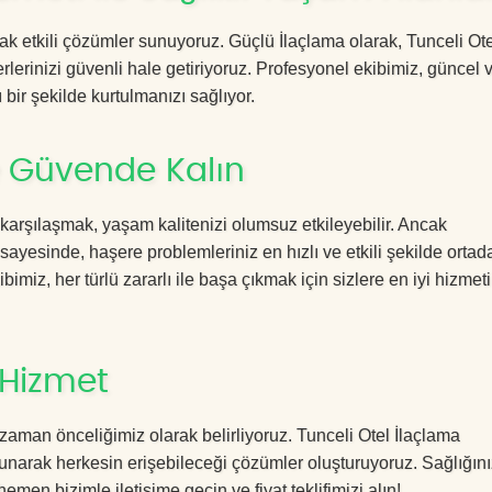
cak etkili çözümler sunuyoruz. Güçlü İlaçlama olarak, Tunceli Ot
rlerinizi güvenli hale getiriyoruz. Profesyonel ekibimiz, güncel 
 bir şekilde kurtulmanızı sağlıyor.
le Güvende Kalın
 karşılaşmak, yaşam kalitenizi olumsuz etkileyebilir. Ancak
ayesinde, haşere problemleriniz en hızlı ve etkili şekilde ortad
imiz, her türlü zararlı ile başa çıkmak için sizlere en iyi hizmeti
 Hizmet
zaman önceliğimiz olarak belirliyoruz. Tunceli Otel İlaçlama
sunarak herkesin erişebileceği çözümler oluşturuyoruz. Sağlığını
hemen bizimle iletişime geçin ve fiyat teklifimizi alın!