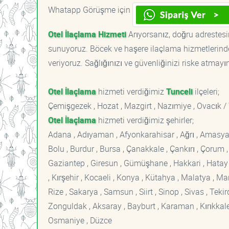
Whatapp Görüşme için
Otel İlaçlama Hizmeti
Arıyorsanız, doğru adrestesin
sunuyoruz. Böcek ve haşere ilaçlama hizmetlerinde
veriyoruz. Sağlığınızı ve güvenliğinizi riske atmayı
Otel İlaçlama
hizmeti verdiğimiz
Tunceli
ilçeleri;
Çemişgezek , Hozat , Mazgirt , Nazımiye , Ovacık / 
Otel İlaçlama
hizmeti verdiğimiz şehirler;
Adana , Adıyaman , Afyonkarahisar , Ağrı , Amasya , An
Bolu , Burdur , Bursa , Çanakkale , Çankırı , Çorum , D
Gaziantep , Giresun , Gümüşhane , Hakkari , Hatay , I
, Kırşehir , Kocaeli , Konya , Kütahya , Malatya , 
Rize , Sakarya , Samsun , Siirt , Sinop , Sivas , Teki
Zonguldak , Aksaray , Bayburt , Karaman , Kırıkkale ,
Osmaniye , Düzce