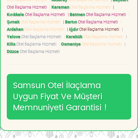
Otel İlaçlama Hizmeti
|
Karaman
Otel İlaçlama Hizmeti
|
Kırıkkale
Otel İlaçlama Hizmeti
|
Batman
Otel İlaçlama Hizmeti
|
Şırnak
Otel İlaçlama Hizmeti
|
Bartın
Otel İlaçlama Hizmeti
|
Ardahan
Otel İlaçlama Hizmeti
|
Iğdır
Otel İlaçlama Hizmeti
|
Yalova
Otel İlaçlama Hizmeti
|
Karabük
Otel İlaçlama Hizmeti
|
Kilis
Otel İlaçlama Hizmeti
|
Osmaniye
Otel İlaçlama Hizmeti
|
Düzce
Otel İlaçlama Hizmeti
Samsun Otel İlaçlama
Uygun Fiyat Ve Müşteri
Memnuniyeti Garantisi !