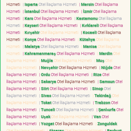
Hizmeti
|
Isparta
Otel İlaçlama Hizmeti
|
Mersin
Otel İlaçlama
Hizmeti
|
İstanbul
Otel İlaçlama Hizmeti
|
İzmir
Otel İlaçlama
Hizmeti
|
Kars
Otel İlaçlama Hizmeti
|
Kastamonu
Otel İlaçlama
Hizmeti
|
Kayseri
Otel İlaçlama Hizmeti
|
Kırklareli
Otel İlaçlama
Hizmeti
|
Kırşehir
Otel İlaçlama Hizmeti
|
Kocaeli
Otel İlaçlama
Hizmeti
|
Konya
Otel İlaçlama Hizmeti
|
Kütahya
Otel İlaçlama
Hizmeti
|
Malatya
Otel İlaçlama Hizmeti
|
Manisa
Otel İlaçlama
Hizmeti
|
Kahramanmaraş
Otel İlaçlama Hizmeti
|
Mardin
Otel
İlaçlama Hizmeti
|
Muğla
Otel İlaçlama Hizmeti
|
Muş
Otel
İlaçlama Hizmeti
|
Nevşehir
Otel İlaçlama Hizmeti
|
Niğde
Otel
İlaçlama Hizmeti
|
Ordu
Otel İlaçlama Hizmeti
|
Rize
Otel
İlaçlama Hizmeti
|
Sakarya
Otel İlaçlama Hizmeti
|
Samsun
Otel
İlaçlama Hizmeti
|
Siirt
Otel İlaçlama Hizmeti
|
Sinop
Otel
İlaçlama Hizmeti
|
Sivas
Otel İlaçlama Hizmeti
|
Tekirdağ
Otel
İlaçlama Hizmeti
|
Tokat
Otel İlaçlama Hizmeti
|
Trabzon
Otel
İlaçlama Hizmeti
|
Tunceli
Otel İlaçlama Hizmeti
|
Şanlıurfa
Otel
İlaçlama Hizmeti
|
Uşak
Otel İlaçlama Hizmeti
|
Van
Otel
İlaçlama Hizmeti
|
Yozgat
Otel İlaçlama Hizmeti
|
Zonguldak
Otel İlaçlama Hizmeti
|
Aksaray
Otel İlaçlama Hizmeti
|
Bayburt