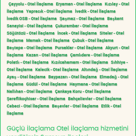
Çayyolu - Otel İlaçlama
Eryaman - Otel İlaçlama
Kızılay - Otel
İlaçlama
Yapracık - Otel İlaçlama
İvedik - Otel İlaçlama
İvedik OSB - Otel İlaçlama
Şaşmaz - Otel İlaçlama
Başkent
Sanayisi - Otel İlaçlama
Çukurambar - Otel İlaçlama
Söğütözü - Otel İlaçlama
İncek - Otel İlaçlama
Siteler - Otel
İlaçlama
Mamak - Otel İlaçlama
Çubuk - Otel İlaçlama
Beştepe - Otel İlaçlama
Pursaklar - Otel İlaçlama
Akyurt - Otel
İlaçlama
Kazan - Otel İlaçlama
Çamlıdere - Otel İlaçlama
Polatlı - Otel İlaçlama
Kızılcahamam - Otel İlaçlama
Sıhhiye -
Otel İlaçlama
Kalecik - Otel İlaçlama
Altındağ - Otel İlaçlama
Ayaş - Otel İlaçlama
Baypazarı - Otel İlaçlama
Elmadağ - Otel
İlaçlama
Güdül - Otel İlaçlama
Haymana - Otel İlaçlama
Nallıhan - Otel İlaçlama
Çankaya Koru - Otel İlaçlama
Şereflikoçhisar - Otel İlaçlama
Bahçelievler - Otel İlaçlama
Cebeci - Otel İlaçlama
Beşevler - Otel İlaçlama
Etlik - Otel
İlaçlama
Güçlü İlaçlama Otel İlaçlama hizmetini