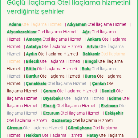
Güçlü İlaçlama Otel İlaçlama hizmetini
verdiğimiz şehirler
|
Adana
Otel İlaçlama Hizmeti
|
Adıyaman
Otel İlaçlama Hizmeti
|
Afyonkarahisar
Otel İlaçlama Hizmeti
|
Ağrı
Otel İlaçlama
Hizmeti
|
Amasya
Otel İlaçlama Hizmeti
|
Ankara
Otel İlaçlama
Hizmeti
|
Antalya
Otel İlaçlama Hizmeti
|
Artvin
Otel İlaçlama
Hizmeti
|
Aydın
Otel İlaçlama Hizmeti
|
Balıkesir
Otel İlaçlama
Hizmeti
|
Bilecik
Otel İlaçlama Hizmeti
|
Bingöl
Otel İlaçlama
Hizmeti
|
Bitlis
Otel İlaçlama Hizmeti
|
Bolu
Otel İlaçlama
Hizmeti
|
Burdur
Otel İlaçlama Hizmeti
|
Bursa
Otel İlaçlama
Hizmeti
|
Çanakkale
Otel İlaçlama Hizmeti
|
Çankırı
Otel
İlaçlama Hizmeti
|
Çorum
Otel İlaçlama Hizmeti
|
Denizli
Otel
İlaçlama Hizmeti
|
Diyarbakır
Otel İlaçlama Hizmeti
|
Edirne
Otel
İlaçlama Hizmeti
|
Elazığ
Otel İlaçlama Hizmeti
|
Erzincan
Otel
İlaçlama Hizmeti
|
Erzurum
Otel İlaçlama Hizmeti
|
Eskişehir
Otel İlaçlama Hizmeti
|
Gaziantep
Otel İlaçlama Hizmeti
|
Giresun
Otel İlaçlama Hizmeti
|
Gümüşhane
Otel İlaçlama
Hizmeti
|
Hakkari
Otel İlaçlama Hizmeti
|
Hatay
Otel İlaçlama