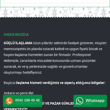
HAKKIMIZDA
GÜÇLÜ İLAÇLAMA
Uzun yıllardır sektörde faaliyet gösteren, müşteri
memnuniyetini ön planda tutarak kaliteli ve uygun fiyatlı böcek ve
haşere ilaçlama hizmetleri sunan bir firmadır. Profesyonel
ekibimizle, zararlılarla mücadele konusunda uzman çözümler
sunarak, ev ve iş yerlerinizde sağlıklı ve güvenli ortamlar
oluşturmayı hedefliyoruz.
Başlıca
ilaçlama hizmeti verdiğimiz ve sipariş aldığımız bölgeler:
Ankara ve çevre iller.
0542 188 45 42
Whatsapp
HAFTA SONU CUMARTESİ VE PAZAR GÜNLERİ DE HİZMET
VERMEKTEYİZ!