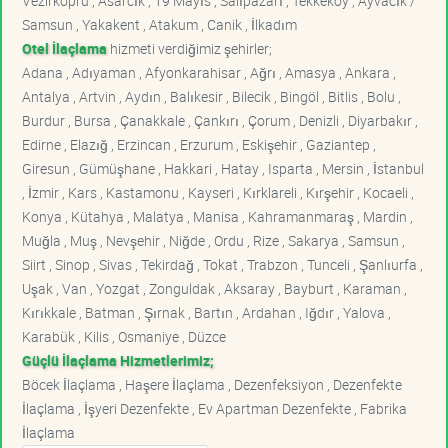
Vezirköprü , Asarcık , 19 Mayıs , Salıpazarı , Tekkeköy , Ayvacık /
Samsun , Yakakent , Atakum , Canik , İlkadım
Otel İlaçlama
hizmeti verdiğimiz şehirler;
Adana , Adıyaman , Afyonkarahisar , Ağrı , Amasya , Ankara ,
Antalya , Artvin , Aydın , Balıkesir , Bilecik , Bingöl , Bitlis , Bolu ,
Burdur , Bursa , Çanakkale , Çankırı , Çorum , Denizli , Diyarbakır ,
Edirne , Elazığ , Erzincan , Erzurum , Eskişehir , Gaziantep ,
Giresun , Gümüşhane , Hakkari , Hatay , Isparta , Mersin , İstanbul
, İzmir , Kars , Kastamonu , Kayseri , Kırklareli , Kırşehir , Kocaeli ,
Konya , Kütahya , Malatya , Manisa , Kahramanmaraş , Mardin ,
Muğla , Muş , Nevşehir , Niğde , Ordu , Rize , Sakarya , Samsun ,
Siirt , Sinop , Sivas , Tekirdağ , Tokat , Trabzon , Tunceli , Şanlıurfa ,
Uşak , Van , Yozgat , Zonguldak , Aksaray , Bayburt , Karaman ,
Kırıkkale , Batman , Şırnak , Bartın , Ardahan , Iğdır , Yalova ,
Karabük , Kilis , Osmaniye , Düzce
Güçlü İlaçlama Hizmetlerimiz;
Böcek İlaçlama , Haşere İlaçlama , Dezenfeksiyon , Dezenfekte
İlaçlama , İşyeri Dezenfekte , Ev Apartman Dezenfekte , Fabrika
İlaçlama