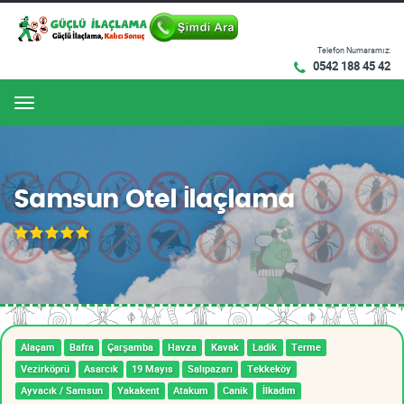
Telefon Numaramız:
0542 188 45 42
Menu
Samsun Otel İlaçlama
Alaçam
Bafra
Çarşamba
Havza
Kavak
Ladik
Terme
Vezirköprü
Asarcık
19 Mayıs
Salıpazarı
Tekkeköy
Ayvacık / Samsun
Yakakent
Atakum
Canik
İlkadım