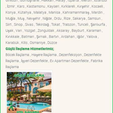
Giresun , Gümüşhane , Hakkari , Hatay , Isparta , Mersin , İstanbul
, İzmir , Kars , Kastamonu , Kayseri , Kırklareli , Kırşehir , Kocaeli ,
Konya , Kütahya , Malatya , Manisa , Kahramanmaraş , Mardin ,
Muğla , Muş , Nevşehir , Niğde , Ordu , Rize , Sakarya , Samsun ,
Siirt , Sinop , Sivas , Tekirdağ , Tokat , Trabzon , Tunceli , Şanlıurfa ,
Uşak , Van , Yozgat , Zonguldak , Aksaray , Bayburt , Karaman ,
Kırıkkale , Batman , Şırnak , Bartın , Ardahan , Iğdır , Yalova ,
Karabük , Kilis , Osmaniye , Düzce
Güçlü İlaçlama Hizmetlerimiz;
Böcek İlaçlama , Haşere İlaçlama , Dezenfeksiyon , Dezenfekte
İlaçlama , İşyeri Dezenfekte , Ev Apartman Dezenfekte , Fabrika
İlaçlama