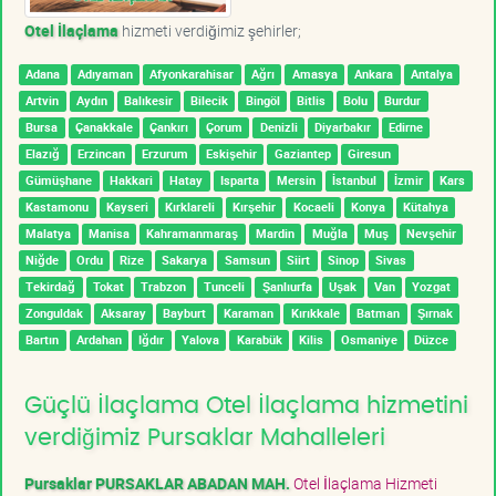
Otel İlaçlama
hizmeti verdiğimiz şehirler;
Adana
Adıyaman
Afyonkarahisar
Ağrı
Amasya
Ankara
Antalya
Artvin
Aydın
Balıkesir
Bilecik
Bingöl
Bitlis
Bolu
Burdur
Bursa
Çanakkale
Çankırı
Çorum
Denizli
Diyarbakır
Edirne
Elazığ
Erzincan
Erzurum
Eskişehir
Gaziantep
Giresun
Gümüşhane
Hakkari
Hatay
Isparta
Mersin
İstanbul
İzmir
Kars
Kastamonu
Kayseri
Kırklareli
Kırşehir
Kocaeli
Konya
Kütahya
Malatya
Manisa
Kahramanmaraş
Mardin
Muğla
Muş
Nevşehir
Niğde
Ordu
Rize
Sakarya
Samsun
Siirt
Sinop
Sivas
Tekirdağ
Tokat
Trabzon
Tunceli
Şanlıurfa
Uşak
Van
Yozgat
Zonguldak
Aksaray
Bayburt
Karaman
Kırıkkale
Batman
Şırnak
Bartın
Ardahan
Iğdır
Yalova
Karabük
Kilis
Osmaniye
Düzce
Güçlü İlaçlama Otel İlaçlama hizmetini
verdiğimiz Pursaklar Mahalleleri
Pursaklar PURSAKLAR ABADAN MAH.
Otel İlaçlama Hizmeti