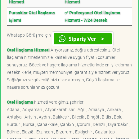
Hizmeti
Hizmeti
Pursaklar Otel İlaçlama
✅ Profesyonel Otel İlaçlama
İşlemi
Hizmeti - 7/24 Destek
Whatapp Görüşme için
Otel İlaçlama Hizmeti
Arıyorsanız, doğru adrestesiniz! Otel
İlaçlama hizmetlerimizle, kaliteli ve uygun fiyatlı çözümler
sunuyoruz. Böcek ve haşere ilaçlama hizmetlerinde en iyi ekipman
ve tekniklerle, müşteri memnuniyeti garantisiyle hizmet veriyoruz.
Sağlığınızı ve güvenliğinizi riske atmayın, Güçlü İlaçlama ile
haşere sorunlarınızı çözün!
Otel İlaçlama
hizmeti verdiğimiz şehirler;
Adana , Adıyaman , Afyonkarahisar , Ağrı , Amasya , Ankara ,
Antalya , Artvin , Aydın , Balıkesir , Bilecik , Bingöl , Bitlis , Bolu ,
Burdur , Bursa , Çanakkale , Çankırı , Çorum , Denizli , Diyarbakır ,
Edirne , Elazığ , Erzincan , Erzurum , Eskişehir , Gaziantep ,