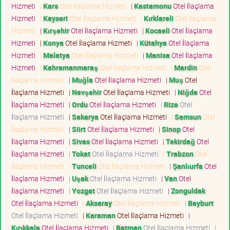
Hizmeti
|
Kars
Otel İlaçlama Hizmeti
|
Kastamonu
Otel İlaçlama
Hizmeti
|
Kayseri
Otel İlaçlama Hizmeti
|
Kırklareli
Otel İlaçlama
Hizmeti
|
Kırşehir
Otel İlaçlama Hizmeti
|
Kocaeli
Otel İlaçlama
Hizmeti
|
Konya
Otel İlaçlama Hizmeti
|
Kütahya
Otel İlaçlama
Hizmeti
|
Malatya
Otel İlaçlama Hizmeti
|
Manisa
Otel İlaçlama
Hizmeti
|
Kahramanmaraş
Otel İlaçlama Hizmeti
|
Mardin
Otel
İlaçlama Hizmeti
|
Muğla
Otel İlaçlama Hizmeti
|
Muş
Otel
İlaçlama Hizmeti
|
Nevşehir
Otel İlaçlama Hizmeti
|
Niğde
Otel
İlaçlama Hizmeti
|
Ordu
Otel İlaçlama Hizmeti
|
Rize
Otel
İlaçlama Hizmeti
|
Sakarya
Otel İlaçlama Hizmeti
|
Samsun
Otel
İlaçlama Hizmeti
|
Siirt
Otel İlaçlama Hizmeti
|
Sinop
Otel
İlaçlama Hizmeti
|
Sivas
Otel İlaçlama Hizmeti
|
Tekirdağ
Otel
İlaçlama Hizmeti
|
Tokat
Otel İlaçlama Hizmeti
|
Trabzon
Otel
İlaçlama Hizmeti
|
Tunceli
Otel İlaçlama Hizmeti
|
Şanlıurfa
Otel
İlaçlama Hizmeti
|
Uşak
Otel İlaçlama Hizmeti
|
Van
Otel
İlaçlama Hizmeti
|
Yozgat
Otel İlaçlama Hizmeti
|
Zonguldak
Otel İlaçlama Hizmeti
|
Aksaray
Otel İlaçlama Hizmeti
|
Bayburt
Otel İlaçlama Hizmeti
|
Karaman
Otel İlaçlama Hizmeti
|
Kırıkkale
Otel İlaçlama Hizmeti
|
Batman
Otel İlaçlama Hizmeti
|