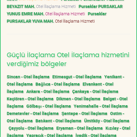
BEYAZIT MAH.
Otel İlaçlama Hizmeti
Pursaklar PURSAKLAR
YUNUS EMRE MAH.
Otel İlaçlama Hizmeti
Pursaklar
PURSAKLAR YUVA MAH.
Otel İlaçlama Hizmeti
Güçlü İlaçlama Otel İlaçlama hizmetini
verdiğimiz bölgeler
Sincan - Otel İlaçlama
Etimesgut - Otel İlaçlama
Yenikent -
Otel İlaçlama
Bağlıca - Otel İlaçlama
Elvankent - Otel
İlaçlama
Ankara - Otel İlaçlama
Çankaya - Otel İlaçlama
Keçiören - Otel İlaçlama
Dikmen - Otel İlaçlama
Balgat - Otel
İlaçlama
Gölbaşı - Otel İlaçlama
Yenimahalle - Otel İlaçlama
Demetevler - Otel İlaçlama
Şentepe - Otel İlaçlama
Ostim -
Otel İlaçlama
Batıkent - Otel İlaçlama
Ümitköy - Otel İlaçlama
Çayyolu - Otel İlaçlama
Eryaman - Otel İlaçlama
Kızılay - Otel
İlaçlama
Yapracık - Otel İlaçlama
İvedik - Otel İlaçlama