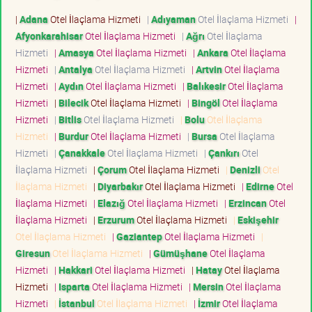
|
Adana
Otel İlaçlama Hizmeti
|
Adıyaman
Otel İlaçlama Hizmeti
|
Afyonkarahisar
Otel İlaçlama Hizmeti
|
Ağrı
Otel İlaçlama
Hizmeti
|
Amasya
Otel İlaçlama Hizmeti
|
Ankara
Otel İlaçlama
Hizmeti
|
Antalya
Otel İlaçlama Hizmeti
|
Artvin
Otel İlaçlama
Hizmeti
|
Aydın
Otel İlaçlama Hizmeti
|
Balıkesir
Otel İlaçlama
Hizmeti
|
Bilecik
Otel İlaçlama Hizmeti
|
Bingöl
Otel İlaçlama
Hizmeti
|
Bitlis
Otel İlaçlama Hizmeti
|
Bolu
Otel İlaçlama
Hizmeti
|
Burdur
Otel İlaçlama Hizmeti
|
Bursa
Otel İlaçlama
Hizmeti
|
Çanakkale
Otel İlaçlama Hizmeti
|
Çankırı
Otel
İlaçlama Hizmeti
|
Çorum
Otel İlaçlama Hizmeti
|
Denizli
Otel
İlaçlama Hizmeti
|
Diyarbakır
Otel İlaçlama Hizmeti
|
Edirne
Otel
İlaçlama Hizmeti
|
Elazığ
Otel İlaçlama Hizmeti
|
Erzincan
Otel
İlaçlama Hizmeti
|
Erzurum
Otel İlaçlama Hizmeti
|
Eskişehir
Otel İlaçlama Hizmeti
|
Gaziantep
Otel İlaçlama Hizmeti
|
Giresun
Otel İlaçlama Hizmeti
|
Gümüşhane
Otel İlaçlama
Hizmeti
|
Hakkari
Otel İlaçlama Hizmeti
|
Hatay
Otel İlaçlama
Hizmeti
|
Isparta
Otel İlaçlama Hizmeti
|
Mersin
Otel İlaçlama
Hizmeti
|
İstanbul
Otel İlaçlama Hizmeti
|
İzmir
Otel İlaçlama