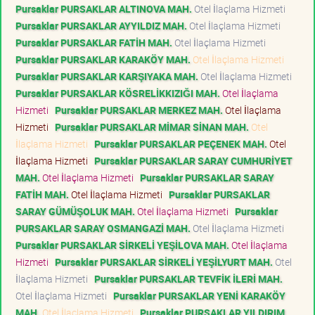
Pursaklar PURSAKLAR ALTINOVA MAH.
Otel İlaçlama Hizmeti
Pursaklar PURSAKLAR AYYILDIZ MAH.
Otel İlaçlama Hizmeti
Pursaklar PURSAKLAR FATİH MAH.
Otel İlaçlama Hizmeti
Pursaklar PURSAKLAR KARAKÖY MAH.
Otel İlaçlama Hizmeti
Pursaklar PURSAKLAR KARŞIYAKA MAH.
Otel İlaçlama Hizmeti
Pursaklar PURSAKLAR KÖSRELİKKIZIĞI MAH.
Otel İlaçlama
Hizmeti
Pursaklar PURSAKLAR MERKEZ MAH.
Otel İlaçlama
Hizmeti
Pursaklar PURSAKLAR MİMAR SİNAN MAH.
Otel
İlaçlama Hizmeti
Pursaklar PURSAKLAR PEÇENEK MAH.
Otel
İlaçlama Hizmeti
Pursaklar PURSAKLAR SARAY CUMHURİYET
MAH.
Otel İlaçlama Hizmeti
Pursaklar PURSAKLAR SARAY
FATİH MAH.
Otel İlaçlama Hizmeti
Pursaklar PURSAKLAR
SARAY GÜMÜŞOLUK MAH.
Otel İlaçlama Hizmeti
Pursaklar
PURSAKLAR SARAY OSMANGAZİ MAH.
Otel İlaçlama Hizmeti
Pursaklar PURSAKLAR SİRKELİ YEŞİLOVA MAH.
Otel İlaçlama
Hizmeti
Pursaklar PURSAKLAR SİRKELİ YEŞİLYURT MAH.
Otel
İlaçlama Hizmeti
Pursaklar PURSAKLAR TEVFİK İLERİ MAH.
Otel İlaçlama Hizmeti
Pursaklar PURSAKLAR YENİ KARAKÖY
MAH.
Otel İlaçlama Hizmeti
Pursaklar PURSAKLAR YILDIRIM