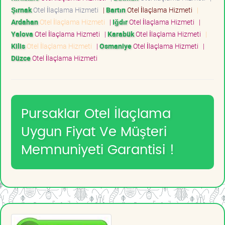
Şırnak
Otel İlaçlama Hizmeti
|
Bartın
Otel İlaçlama Hizmeti
|
Ardahan
Otel İlaçlama Hizmeti
|
Iğdır
Otel İlaçlama Hizmeti
|
Yalova
Otel İlaçlama Hizmeti
|
Karabük
Otel İlaçlama Hizmeti
|
Kilis
Otel İlaçlama Hizmeti
|
Osmaniye
Otel İlaçlama Hizmeti
|
Düzce
Otel İlaçlama Hizmeti
Pursaklar Otel İlaçlama
Uygun Fiyat Ve Müşteri
Memnuniyeti Garantisi !