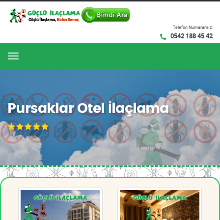
Telefon Numaramız:
0542 188 45 42
Menu
Pursaklar Otel İlaçlama