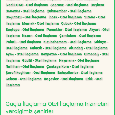
İvedik OSB - Otel İlaçlama
Şaşmaz - Otel İlaçlama
Başkent
Sanayisi - Otel İlaçlama
Çukurambar - Otel İlaçlama
Söğütözü - Otel İlaçlama
İncek - Otel İlaçlama
Siteler - Otel
İlaçlama
Mamak - Otel İlaçlama
Çubuk - Otel İlaçlama
Beştepe - Otel İlaçlama
Pursaklar - Otel İlaçlama
Akyurt - Otel
İlaçlama
Kazan - Otel İlaçlama
Çamlıdere - Otel İlaçlama
Polatlı - Otel İlaçlama
Kızılcahamam - Otel İlaçlama
Sıhhiye -
Otel İlaçlama
Kalecik - Otel İlaçlama
Altındağ - Otel İlaçlama
Ayaş - Otel İlaçlama
Baypazarı - Otel İlaçlama
Elmadağ - Otel
İlaçlama
Güdül - Otel İlaçlama
Haymana - Otel İlaçlama
Nallıhan - Otel İlaçlama
Çankaya Koru - Otel İlaçlama
Şereflikoçhisar - Otel İlaçlama
Bahçelievler - Otel İlaçlama
Cebeci - Otel İlaçlama
Beşevler - Otel İlaçlama
Etlik - Otel
İlaçlama
Güçlü İlaçlama Otel İlaçlama hizmetini
verdiğimiz şehirler