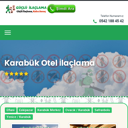
Telefon Numaramız:
0542 188 45 42
Menu
Karabük Otel İlaçlama
Eflani
Eskipazar
Karabük Merkez
Ovacık / Karabük
Safranbolu
Yenice / Karabük