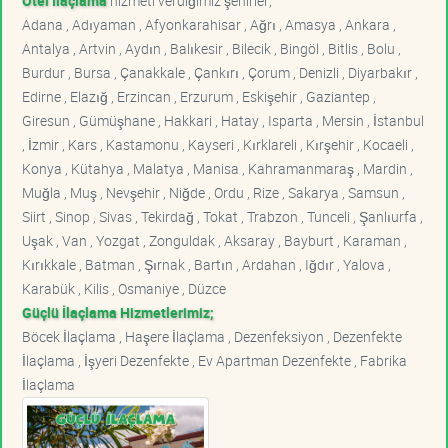
Otel İlaçlama
hizmeti verdiğimiz şehirler;
Adana , Adıyaman , Afyonkarahisar , Ağrı , Amasya , Ankara ,
Antalya , Artvin , Aydın , Balıkesir , Bilecik , Bingöl , Bitlis , Bolu ,
Burdur , Bursa , Çanakkale , Çankırı , Çorum , Denizli , Diyarbakır ,
Edirne , Elazığ , Erzincan , Erzurum , Eskişehir , Gaziantep ,
Giresun , Gümüşhane , Hakkari , Hatay , Isparta , Mersin , İstanbul
, İzmir , Kars , Kastamonu , Kayseri , Kırklareli , Kırşehir , Kocaeli ,
Konya , Kütahya , Malatya , Manisa , Kahramanmaraş , Mardin ,
Muğla , Muş , Nevşehir , Niğde , Ordu , Rize , Sakarya , Samsun ,
Siirt , Sinop , Sivas , Tekirdağ , Tokat , Trabzon , Tunceli , Şanlıurfa ,
Uşak , Van , Yozgat , Zonguldak , Aksaray , Bayburt , Karaman ,
Kırıkkale , Batman , Şırnak , Bartın , Ardahan , Iğdır , Yalova ,
Karabük , Kilis , Osmaniye , Düzce
Güçlü İlaçlama Hizmetlerimiz;
Böcek İlaçlama , Haşere İlaçlama , Dezenfeksiyon , Dezenfekte
İlaçlama , İşyeri Dezenfekte , Ev Apartman Dezenfekte , Fabrika
İlaçlama