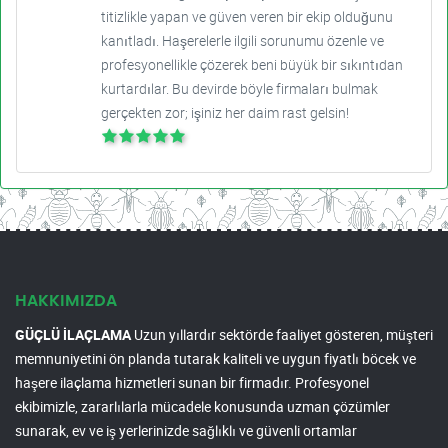
titizlikle yapan ve güven veren bir ekip olduğunu
kanıtladı. Haşerelerle ilgili sorunumu özenle ve
profesyonellikle çözerek beni büyük bir sıkıntıdan
kurtardılar. Bu devirde böyle firmaları bulmak
gerçekten zor; işiniz her daim rast gelsin!
HAKKIMIZDA
GÜÇLÜ İLAÇLAMA
Uzun yıllardır sektörde faaliyet gösteren, müşteri
memnuniyetini ön planda tutarak kaliteli ve uygun fiyatlı böcek ve
haşere ilaçlama hizmetleri sunan bir firmadır. Profesyonel
ekibimizle, zararlılarla mücadele konusunda uzman çözümler
sunarak, ev ve iş yerlerinizde sağlıklı ve güvenli ortamlar