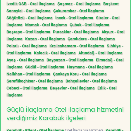
İvedik OSB - Otel İlaçlama
Şaşmaz - Otel İlaçlama
Başkent
Sanayisi - Otel İlaçlama
Çukurambar - Otel İlaçlama
Söğütözü - Otel İlaçlama
İncek - Otel İlaçlama
Siteler - Otel
İlaçlama
Mamak - Otel İlaçlama
Çubuk - Otel İlaçlama
Beştepe - Otel İlaçlama
Pursaklar - Otel İlaçlama
Akyurt - Otel
İlaçlama
Kazan - Otel İlaçlama
Çamlıdere - Otel İlaçlama
Polatlı - Otel İlaçlama
Kızılcahamam - Otel İlaçlama
Sıhhiye -
Otel İlaçlama
Kalecik - Otel İlaçlama
Altındağ - Otel İlaçlama
Ayaş - Otel İlaçlama
Baypazarı - Otel İlaçlama
Elmadağ - Otel
İlaçlama
Güdül - Otel İlaçlama
Haymana - Otel İlaçlama
Nallıhan - Otel İlaçlama
Çankaya Koru - Otel İlaçlama
Şereflikoçhisar - Otel İlaçlama
Bahçelievler - Otel İlaçlama
Cebeci - Otel İlaçlama
Beşevler - Otel İlaçlama
Etlik - Otel
İlaçlama
Güçlü İlaçlama Otel İlaçlama hizmetini
verdiğimiz Karabük ilçeleri
Karabük - Eflani - Otel İlaçlama
Otel İlaçlama Hizmeti
Karabük -