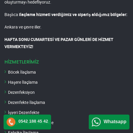
oluşturmayı hedefliyoruz.
Başlıca
ilaçlama hizmeti verdiğimiz ve sipariş aldığımız bölgeler:
Ankara ve çevre iller.
HAFTA SONU CUMARTESİ VE PAZAR GÜNLERİ DE HİZMET
VERMEKTEYİZ!
HİZMETLERİMİZ
Böcek İlaçlama
Haşere İlaçlama
Dezenfeksiyon
Dezenfekte İlaçlama
İşyeri Dezenfekte
0542 188 45 42
Whatsapp
Ev Apartman Dezenfekte
Fabrika İlaçlama