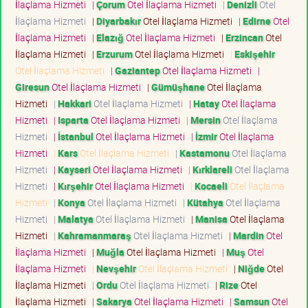
İlaçlama Hizmeti
|
Çorum
Otel İlaçlama Hizmeti
|
Denizli
Otel
İlaçlama Hizmeti
|
Diyarbakır
Otel İlaçlama Hizmeti
|
Edirne
Otel
İlaçlama Hizmeti
|
Elazığ
Otel İlaçlama Hizmeti
|
Erzincan
Otel
İlaçlama Hizmeti
|
Erzurum
Otel İlaçlama Hizmeti
|
Eskişehir
Otel İlaçlama Hizmeti
|
Gaziantep
Otel İlaçlama Hizmeti
|
Giresun
Otel İlaçlama Hizmeti
|
Gümüşhane
Otel İlaçlama
Hizmeti
|
Hakkari
Otel İlaçlama Hizmeti
|
Hatay
Otel İlaçlama
Hizmeti
|
Isparta
Otel İlaçlama Hizmeti
|
Mersin
Otel İlaçlama
Hizmeti
|
İstanbul
Otel İlaçlama Hizmeti
|
İzmir
Otel İlaçlama
Hizmeti
|
Kars
Otel İlaçlama Hizmeti
|
Kastamonu
Otel İlaçlama
Hizmeti
|
Kayseri
Otel İlaçlama Hizmeti
|
Kırklareli
Otel İlaçlama
Hizmeti
|
Kırşehir
Otel İlaçlama Hizmeti
|
Kocaeli
Otel İlaçlama
Hizmeti
|
Konya
Otel İlaçlama Hizmeti
|
Kütahya
Otel İlaçlama
Hizmeti
|
Malatya
Otel İlaçlama Hizmeti
|
Manisa
Otel İlaçlama
Hizmeti
|
Kahramanmaraş
Otel İlaçlama Hizmeti
|
Mardin
Otel
İlaçlama Hizmeti
|
Muğla
Otel İlaçlama Hizmeti
|
Muş
Otel
İlaçlama Hizmeti
|
Nevşehir
Otel İlaçlama Hizmeti
|
Niğde
Otel
İlaçlama Hizmeti
|
Ordu
Otel İlaçlama Hizmeti
|
Rize
Otel
İlaçlama Hizmeti
|
Sakarya
Otel İlaçlama Hizmeti
|
Samsun
Otel