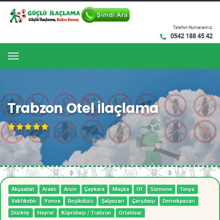
Telefon Numaramız:
0542 188 45 42
Menu
Trabzon Otel İlaçlama
Akçaabat
Araklı
Arsin
Çaykara
Maçka
Of
Sürmene
Tonya
Vakfıkebir
Yomra
Beşikdüzü
Şalpazarı
Çarşıbaşı
Dernekpazarı
Düzköy
Hayrat
Köprübaşı / Trabzon
Ortahisar