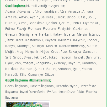
Otel İlaçlama
hizmeti verdiğimiz şehirler;
Adana , Adıyaman , Afyonkarahisar , Ağrı , Amasya , Ankara ,
Antalya , Artvin , Aydın , Balıkesir , Bilecik , Bingöl , Bitlis , Bolu ,
Burdur , Bursa , Çanakkale , Çankırı , Çorum , Denizli , Diyarbakır ,
Edirne , Elazığ , Erzincan , Erzurum , Eskişehir , Gaziantep ,
Giresun , Gümüşhane , Hakkari , Hatay , Isparta , Mersin , İstanbul
, İzmir , Kars , Kastamonu , Kayseri , Kırklareli , Kırşehir , Kocaeli ,
Konya , Kütahya , Malatya , Manisa , Kahramanmaraş , Mardin ,
Muğla , Muş , Nevşehir , Niğde , Ordu , Rize , Sakarya , Samsun ,
Siirt , Sinop , Sivas , Tekirdağ , Tokat , Trabzon , Tunceli , Şanlıurfa ,
Uşak , Van , Yozgat , Zonguldak , Aksaray , Bayburt , Karaman ,
Kırıkkale , Batman , Şırnak , Bartın , Ardahan , Iğdır , Yalova ,
Karabük , Kilis , Osmaniye , Düzce
Güçlü İlaçlama Hizmetlerimiz;
Böcek İlaçlama , Haşere İlaçlama , Dezenfeksiyon , Dezenfekte
İlaçlama , İşyeri Dezenfekte , Ev Apartman Dezenfekte , Fabrika
İlaçlama