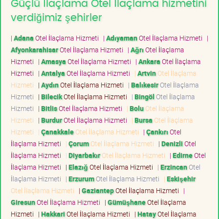
Güçlü İlaçlama Otel İlaçlama hizmetini
verdiğimiz şehirler
|
Adana
Otel İlaçlama Hizmeti
|
Adıyaman
Otel İlaçlama Hizmeti
|
Afyonkarahisar
Otel İlaçlama Hizmeti
|
Ağrı
Otel İlaçlama
Hizmeti
|
Amasya
Otel İlaçlama Hizmeti
|
Ankara
Otel İlaçlama
Hizmeti
|
Antalya
Otel İlaçlama Hizmeti
|
Artvin
Otel İlaçlama
Hizmeti
|
Aydın
Otel İlaçlama Hizmeti
|
Balıkesir
Otel İlaçlama
Hizmeti
|
Bilecik
Otel İlaçlama Hizmeti
|
Bingöl
Otel İlaçlama
Hizmeti
|
Bitlis
Otel İlaçlama Hizmeti
|
Bolu
Otel İlaçlama
Hizmeti
|
Burdur
Otel İlaçlama Hizmeti
|
Bursa
Otel İlaçlama
Hizmeti
|
Çanakkale
Otel İlaçlama Hizmeti
|
Çankırı
Otel
İlaçlama Hizmeti
|
Çorum
Otel İlaçlama Hizmeti
|
Denizli
Otel
İlaçlama Hizmeti
|
Diyarbakır
Otel İlaçlama Hizmeti
|
Edirne
Otel
İlaçlama Hizmeti
|
Elazığ
Otel İlaçlama Hizmeti
|
Erzincan
Otel
İlaçlama Hizmeti
|
Erzurum
Otel İlaçlama Hizmeti
|
Eskişehir
Otel İlaçlama Hizmeti
|
Gaziantep
Otel İlaçlama Hizmeti
|
Giresun
Otel İlaçlama Hizmeti
|
Gümüşhane
Otel İlaçlama
Hizmeti
|
Hakkari
Otel İlaçlama Hizmeti
|
Hatay
Otel İlaçlama