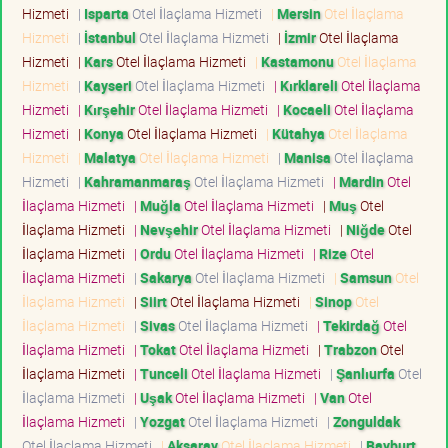
Hizmeti
|
Isparta
Otel İlaçlama Hizmeti
|
Mersin
Otel İlaçlama
Hizmeti
|
İstanbul
Otel İlaçlama Hizmeti
|
İzmir
Otel İlaçlama
Hizmeti
|
Kars
Otel İlaçlama Hizmeti
|
Kastamonu
Otel İlaçlama
Hizmeti
|
Kayseri
Otel İlaçlama Hizmeti
|
Kırklareli
Otel İlaçlama
Hizmeti
|
Kırşehir
Otel İlaçlama Hizmeti
|
Kocaeli
Otel İlaçlama
Hizmeti
|
Konya
Otel İlaçlama Hizmeti
|
Kütahya
Otel İlaçlama
Hizmeti
|
Malatya
Otel İlaçlama Hizmeti
|
Manisa
Otel İlaçlama
Hizmeti
|
Kahramanmaraş
Otel İlaçlama Hizmeti
|
Mardin
Otel
İlaçlama Hizmeti
|
Muğla
Otel İlaçlama Hizmeti
|
Muş
Otel
İlaçlama Hizmeti
|
Nevşehir
Otel İlaçlama Hizmeti
|
Niğde
Otel
İlaçlama Hizmeti
|
Ordu
Otel İlaçlama Hizmeti
|
Rize
Otel
İlaçlama Hizmeti
|
Sakarya
Otel İlaçlama Hizmeti
|
Samsun
Otel
İlaçlama Hizmeti
|
Siirt
Otel İlaçlama Hizmeti
|
Sinop
Otel
İlaçlama Hizmeti
|
Sivas
Otel İlaçlama Hizmeti
|
Tekirdağ
Otel
İlaçlama Hizmeti
|
Tokat
Otel İlaçlama Hizmeti
|
Trabzon
Otel
İlaçlama Hizmeti
|
Tunceli
Otel İlaçlama Hizmeti
|
Şanlıurfa
Otel
İlaçlama Hizmeti
|
Uşak
Otel İlaçlama Hizmeti
|
Van
Otel
İlaçlama Hizmeti
|
Yozgat
Otel İlaçlama Hizmeti
|
Zonguldak
Otel İlaçlama Hizmeti
|
Aksaray
Otel İlaçlama Hizmeti
|
Bayburt