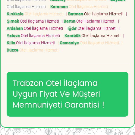
Otel İlaçlama Hizmeti
|
Karaman
Otel İlaçlama Hizmeti
|
Kırıkkale
Otel İlaçlama Hizmeti
|
Batman
Otel İlaçlama Hizmeti
|
Şırnak
Otel İlaçlama Hizmeti
|
Bartın
Otel İlaçlama Hizmeti
|
Ardahan
Otel İlaçlama Hizmeti
|
Iğdır
Otel İlaçlama Hizmeti
|
Yalova
Otel İlaçlama Hizmeti
|
Karabük
Otel İlaçlama Hizmeti
|
Kilis
Otel İlaçlama Hizmeti
|
Osmaniye
Otel İlaçlama Hizmeti
|
Düzce
Otel İlaçlama Hizmeti
Trabzon Otel İlaçlama
Uygun Fiyat Ve Müşteri
Memnuniyeti Garantisi !