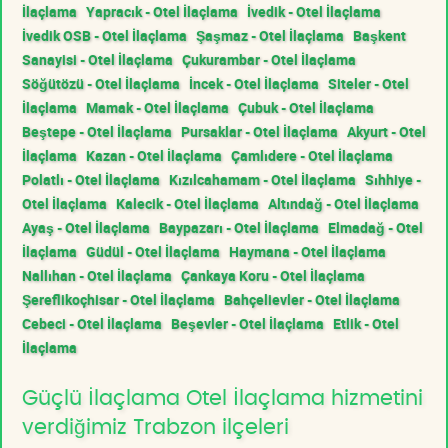
İlaçlama
Yapracık - Otel İlaçlama
İvedik - Otel İlaçlama
İvedik OSB - Otel İlaçlama
Şaşmaz - Otel İlaçlama
Başkent
Sanayisi - Otel İlaçlama
Çukurambar - Otel İlaçlama
Söğütözü - Otel İlaçlama
İncek - Otel İlaçlama
Siteler - Otel
İlaçlama
Mamak - Otel İlaçlama
Çubuk - Otel İlaçlama
Beştepe - Otel İlaçlama
Pursaklar - Otel İlaçlama
Akyurt - Otel
İlaçlama
Kazan - Otel İlaçlama
Çamlıdere - Otel İlaçlama
Polatlı - Otel İlaçlama
Kızılcahamam - Otel İlaçlama
Sıhhiye -
Otel İlaçlama
Kalecik - Otel İlaçlama
Altındağ - Otel İlaçlama
Ayaş - Otel İlaçlama
Baypazarı - Otel İlaçlama
Elmadağ - Otel
İlaçlama
Güdül - Otel İlaçlama
Haymana - Otel İlaçlama
Nallıhan - Otel İlaçlama
Çankaya Koru - Otel İlaçlama
Şereflikoçhisar - Otel İlaçlama
Bahçelievler - Otel İlaçlama
Cebeci - Otel İlaçlama
Beşevler - Otel İlaçlama
Etlik - Otel
İlaçlama
Güçlü İlaçlama Otel İlaçlama hizmetini
verdiğimiz Trabzon ilçeleri