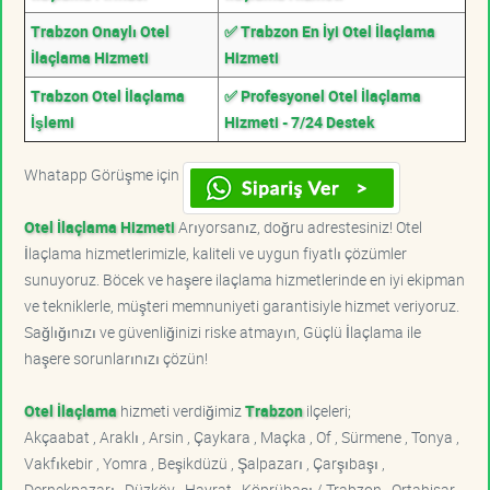
Trabzon Onaylı Otel
✅ Trabzon En İyi Otel İlaçlama
İlaçlama Hizmeti
Hizmeti
Trabzon Otel İlaçlama
✅ Profesyonel Otel İlaçlama
İşlemi
Hizmeti - 7/24 Destek
Whatapp Görüşme için
Otel İlaçlama Hizmeti
Arıyorsanız, doğru adrestesiniz! Otel
İlaçlama hizmetlerimizle, kaliteli ve uygun fiyatlı çözümler
sunuyoruz. Böcek ve haşere ilaçlama hizmetlerinde en iyi ekipman
ve tekniklerle, müşteri memnuniyeti garantisiyle hizmet veriyoruz.
Sağlığınızı ve güvenliğinizi riske atmayın, Güçlü İlaçlama ile
haşere sorunlarınızı çözün!
Otel İlaçlama
hizmeti verdiğimiz
Trabzon
ilçeleri;
Akçaabat , Araklı , Arsin , Çaykara , Maçka , Of , Sürmene , Tonya ,
Vakfıkebir , Yomra , Beşikdüzü , Şalpazarı , Çarşıbaşı ,
Dernekpazarı , Düzköy , Hayrat , Köprübaşı / Trabzon , Ortahisar