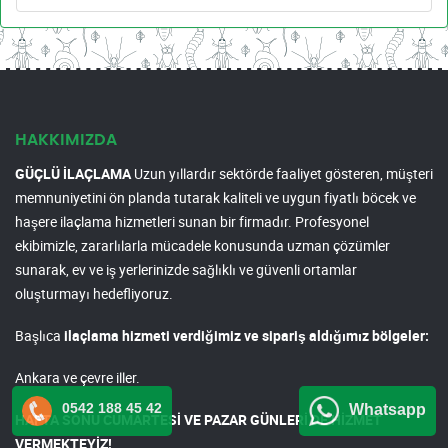
HAKKIMIZDA
GÜÇLÜ İLAÇLAMA
Uzun yıllardır sektörde faaliyet gösteren, müşteri
memnuniyetini ön planda tutarak kaliteli ve uygun fiyatlı böcek ve
haşere ilaçlama hizmetleri sunan bir firmadır. Profesyonel
ekibimizle, zararlılarla mücadele konusunda uzman çözümler
sunarak, ev ve iş yerlerinizde sağlıklı ve güvenli ortamlar
oluşturmayı hedefliyoruz.
Başlıca
ilaçlama hizmeti verdiğimiz ve sipariş aldığımız bölgeler:
Ankara ve çevre iller.
0542 188 45 42
Whatsapp
HAFTA SONU CUMARTESİ VE PAZAR GÜNLERİ DE HİZMET
VERMEKTEYİZ!