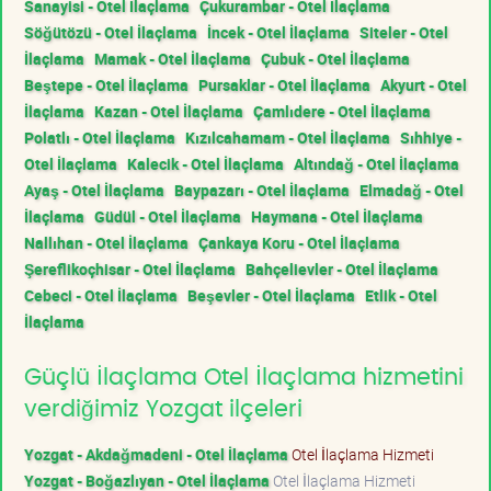
Sanayisi - Otel İlaçlama
Çukurambar - Otel İlaçlama
Söğütözü - Otel İlaçlama
İncek - Otel İlaçlama
Siteler - Otel
İlaçlama
Mamak - Otel İlaçlama
Çubuk - Otel İlaçlama
Beştepe - Otel İlaçlama
Pursaklar - Otel İlaçlama
Akyurt - Otel
İlaçlama
Kazan - Otel İlaçlama
Çamlıdere - Otel İlaçlama
Polatlı - Otel İlaçlama
Kızılcahamam - Otel İlaçlama
Sıhhiye -
Otel İlaçlama
Kalecik - Otel İlaçlama
Altındağ - Otel İlaçlama
Ayaş - Otel İlaçlama
Baypazarı - Otel İlaçlama
Elmadağ - Otel
İlaçlama
Güdül - Otel İlaçlama
Haymana - Otel İlaçlama
Nallıhan - Otel İlaçlama
Çankaya Koru - Otel İlaçlama
Şereflikoçhisar - Otel İlaçlama
Bahçelievler - Otel İlaçlama
Cebeci - Otel İlaçlama
Beşevler - Otel İlaçlama
Etlik - Otel
İlaçlama
Güçlü İlaçlama Otel İlaçlama hizmetini
verdiğimiz Yozgat ilçeleri
Yozgat - Akdağmadeni - Otel İlaçlama
Otel İlaçlama Hizmeti
Yozgat - Boğazlıyan - Otel İlaçlama
Otel İlaçlama Hizmeti