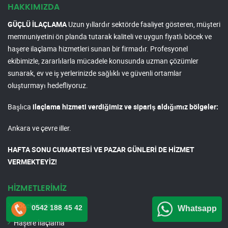
HAKKIMIZDA
GÜÇLÜ İLAÇLAMA
Uzun yıllardır sektörde faaliyet gösteren, müşteri
memnuniyetini ön planda tutarak kaliteli ve uygun fiyatlı böcek ve
haşere ilaçlama hizmetleri sunan bir firmadır. Profesyonel
ekibimizle, zararlılarla mücadele konusunda uzman çözümler
sunarak, ev ve iş yerlerinizde sağlıklı ve güvenli ortamlar
oluşturmayı hedefliyoruz.
Başlıca
ilaçlama hizmeti verdiğimiz ve sipariş aldığımız bölgeler:
Ankara ve çevre iller.
HAFTA SONU CUMARTESİ VE PAZAR GÜNLERİ DE HİZMET
VERMEKTEYİZ!
HİZMETLERİMİZ
Böcek İlaçlama
0542 188 45 42
Whatsapp
Haşere İlaçlama