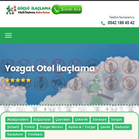
Telefon Numaramız:
0542 188 45 42
Menu
Yozgat Otel İlaçlama
Akdağmadeni
Boğazlıyan
Çayıralan
Çekerek
Sarıkaya
Sorgun
Şefaatli
Yerköy
Yozgat Merkez
Aydıncık / Yozgat
Çandır
Kadışehri
Saraykent
Yenifakılı