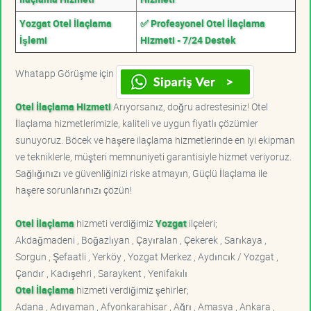
Yozgat Otel İlaçlama
✅ Profesyonel Otel İlaçlama
İşlemi
Hizmeti - 7/24 Destek
Whatapp Görüşme için
Otel İlaçlama Hizmeti
Arıyorsanız, doğru adrestesiniz! Otel
İlaçlama hizmetlerimizle, kaliteli ve uygun fiyatlı çözümler
sunuyoruz. Böcek ve haşere ilaçlama hizmetlerinde en iyi ekipman
ve tekniklerle, müşteri memnuniyeti garantisiyle hizmet veriyoruz.
Sağlığınızı ve güvenliğinizi riske atmayın, Güçlü İlaçlama ile
haşere sorunlarınızı çözün!
Otel İlaçlama
hizmeti verdiğimiz
Yozgat
ilçeleri;
Akdağmadeni , Boğazlıyan , Çayıralan , Çekerek , Sarıkaya ,
Sorgun , Şefaatli , Yerköy , Yozgat Merkez , Aydıncık / Yozgat ,
Çandır , Kadışehri , Saraykent , Yenifakılı
Otel İlaçlama
hizmeti verdiğimiz şehirler;
Adana , Adıyaman , Afyonkarahisar , Ağrı , Amasya , Ankara ,