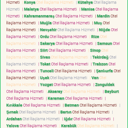
Hizmeti
|
Konya
Otel İlaçlama Hizmeti
|
Kütahya
Otel İlaçlama
Hizmeti
|
Malatya
Otel İlaçlama Hizmeti
|
Manisa
Otel İlaçlama
Hizmeti
|
Kahramanmaraş
Otel İlaçlama Hizmeti
|
Mardin
Otel
İlaçlama Hizmeti
|
Muğla
Otel İlaçlama Hizmeti
|
Muş
Otel
İlaçlama Hizmeti
|
Nevşehir
Otel İlaçlama Hizmeti
|
Niğde
Otel
İlaçlama Hizmeti
|
Ordu
Otel İlaçlama Hizmeti
|
Rize
Otel
İlaçlama Hizmeti
|
Sakarya
Otel İlaçlama Hizmeti
|
Samsun
Otel
İlaçlama Hizmeti
|
Siirt
Otel İlaçlama Hizmeti
|
Sinop
Otel
İlaçlama Hizmeti
|
Sivas
Otel İlaçlama Hizmeti
|
Tekirdağ
Otel
İlaçlama Hizmeti
|
Tokat
Otel İlaçlama Hizmeti
|
Trabzon
Otel
İlaçlama Hizmeti
|
Tunceli
Otel İlaçlama Hizmeti
|
Şanlıurfa
Otel
İlaçlama Hizmeti
|
Uşak
Otel İlaçlama Hizmeti
|
Van
Otel
İlaçlama Hizmeti
|
Yozgat
Otel İlaçlama Hizmeti
|
Zonguldak
Otel İlaçlama Hizmeti
|
Aksaray
Otel İlaçlama Hizmeti
|
Bayburt
Otel İlaçlama Hizmeti
|
Karaman
Otel İlaçlama Hizmeti
|
Kırıkkale
Otel İlaçlama Hizmeti
|
Batman
Otel İlaçlama Hizmeti
|
Şırnak
Otel İlaçlama Hizmeti
|
Bartın
Otel İlaçlama Hizmeti
|
Ardahan
Otel İlaçlama Hizmeti
|
Iğdır
Otel İlaçlama Hizmeti
|
Yalova
Otel İlaçlama Hizmeti
|
Karabük
Otel İlaçlama Hizmeti
|