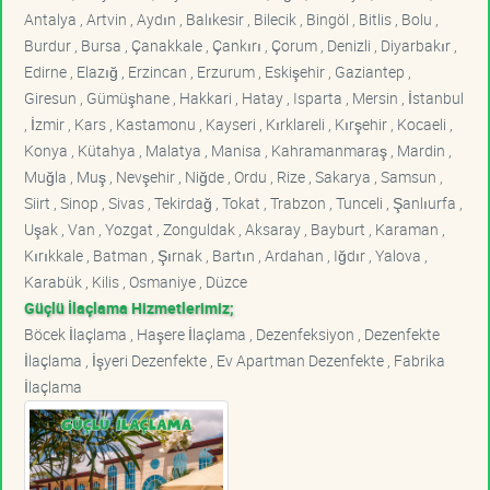
Antalya , Artvin , Aydın , Balıkesir , Bilecik , Bingöl , Bitlis , Bolu ,
Burdur , Bursa , Çanakkale , Çankırı , Çorum , Denizli , Diyarbakır ,
Edirne , Elazığ , Erzincan , Erzurum , Eskişehir , Gaziantep ,
Giresun , Gümüşhane , Hakkari , Hatay , Isparta , Mersin , İstanbul
, İzmir , Kars , Kastamonu , Kayseri , Kırklareli , Kırşehir , Kocaeli ,
Konya , Kütahya , Malatya , Manisa , Kahramanmaraş , Mardin ,
Muğla , Muş , Nevşehir , Niğde , Ordu , Rize , Sakarya , Samsun ,
Siirt , Sinop , Sivas , Tekirdağ , Tokat , Trabzon , Tunceli , Şanlıurfa ,
Uşak , Van , Yozgat , Zonguldak , Aksaray , Bayburt , Karaman ,
Kırıkkale , Batman , Şırnak , Bartın , Ardahan , Iğdır , Yalova ,
Karabük , Kilis , Osmaniye , Düzce
Güçlü İlaçlama Hizmetlerimiz;
Böcek İlaçlama , Haşere İlaçlama , Dezenfeksiyon , Dezenfekte
İlaçlama , İşyeri Dezenfekte , Ev Apartman Dezenfekte , Fabrika
İlaçlama