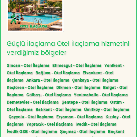
Güçlü İlaçlama Otel İlaçlama hizmetini
verdiğimiz bölgeler
Sincan - Otel İlaçlama
Etimesgut - Otel İlaçlama
Yenikent -
Otel İlaçlama
Bağlıca - Otel İlaçlama
Elvankent - Otel
İlaçlama
Ankara - Otel İlaçlama
Çankaya - Otel İlaçlama
Keçiören - Otel İlaçlama
Dikmen - Otel İlaçlama
Balgat - Otel
İlaçlama
Gölbaşı - Otel İlaçlama
Yenimahalle - Otel İlaçlama
Demetevler - Otel İlaçlama
Şentepe - Otel İlaçlama
Ostim -
Otel İlaçlama
Batıkent - Otel İlaçlama
Ümitköy - Otel İlaçlama
Çayyolu - Otel İlaçlama
Eryaman - Otel İlaçlama
Kızılay - Otel
İlaçlama
Yapracık - Otel İlaçlama
İvedik - Otel İlaçlama
İvedik OSB - Otel İlaçlama
Şaşmaz - Otel İlaçlama
Başkent