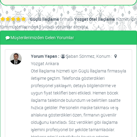
Güçlü İlaçlama
firması
Yozgat Otel İlaçlama
hizmeti için
tüm müşterilerinden 5 yıldızlı yorumlar almıştır.
Müşterilerimizden Gelen Yorumlar
Yorum Yapan :
Şaban Sönmez, Konum :
Yozgat Ankara
Otel İlaçlama hizmeti için Güçlü İlaçlama firmasıyla
iletişime geçtim. Telefonda gösterdikleri
profesyonel yaklaşım, detaylı bilgilendirme ve
uygun fiyat teklifleri beni etkiledi. Hemen böcek
ilaçlama talebinde bulundum ve belirtilen saatte
hızlıca geldiler. Personelin maske takması ve iş
ahlakına gösterdikleri özen, firmanın güvenilir
olduğunu kanıtladı. Söz verdikleri gibi ilaçlama
işlemini profesyonel bir şekilde tamamladılar.
Herkese gönül rahatlığıyla tavsiye ederim.