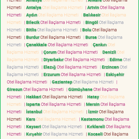
Hizmeti
|
Antalya
Otel İlaçlama Hizmeti
|
Artvin
Otel İlaçlama
Hizmeti
|
Aydın
Otel İlaçlama Hizmeti
|
Balıkesir
Otel İlaçlama
Hizmeti
|
Bilecik
Otel İlaçlama Hizmeti
|
Bingöl
Otel İlaçlama
Hizmeti
|
Bitlis
Otel İlaçlama Hizmeti
|
Bolu
Otel İlaçlama
Hizmeti
|
Burdur
Otel İlaçlama Hizmeti
|
Bursa
Otel İlaçlama
Hizmeti
|
Çanakkale
Otel İlaçlama Hizmeti
|
Çankırı
Otel
İlaçlama Hizmeti
|
Çorum
Otel İlaçlama Hizmeti
|
Denizli
Otel
İlaçlama Hizmeti
|
Diyarbakır
Otel İlaçlama Hizmeti
|
Edirne
Otel
İlaçlama Hizmeti
|
Elazığ
Otel İlaçlama Hizmeti
|
Erzincan
Otel
İlaçlama Hizmeti
|
Erzurum
Otel İlaçlama Hizmeti
|
Eskişehir
Otel İlaçlama Hizmeti
|
Gaziantep
Otel İlaçlama Hizmeti
|
Giresun
Otel İlaçlama Hizmeti
|
Gümüşhane
Otel İlaçlama
Hizmeti
|
Hakkari
Otel İlaçlama Hizmeti
|
Hatay
Otel İlaçlama
Hizmeti
|
Isparta
Otel İlaçlama Hizmeti
|
Mersin
Otel İlaçlama
Hizmeti
|
İstanbul
Otel İlaçlama Hizmeti
|
İzmir
Otel İlaçlama
Hizmeti
|
Kars
Otel İlaçlama Hizmeti
|
Kastamonu
Otel İlaçlama
Hizmeti
|
Kayseri
Otel İlaçlama Hizmeti
|
Kırklareli
Otel İlaçlama
Hizmeti
|
Kırşehir
Otel İlaçlama Hizmeti
|
Kocaeli
Otel İlaçlama