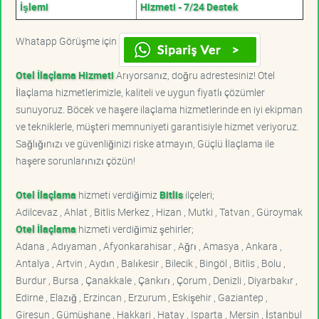
İşlemi
Hizmeti - 7/24 Destek
Whatapp Görüşme için
Otel İlaçlama Hizmeti
Arıyorsanız, doğru adrestesiniz! Otel
İlaçlama hizmetlerimizle, kaliteli ve uygun fiyatlı çözümler
sunuyoruz. Böcek ve haşere ilaçlama hizmetlerinde en iyi ekipman
ve tekniklerle, müşteri memnuniyeti garantisiyle hizmet veriyoruz.
Sağlığınızı ve güvenliğinizi riske atmayın, Güçlü İlaçlama ile
haşere sorunlarınızı çözün!
Otel İlaçlama
hizmeti verdiğimiz
Bitlis
ilçeleri;
Adilcevaz , Ahlat , Bitlis Merkez , Hizan , Mutki , Tatvan , Güroymak
Otel İlaçlama
hizmeti verdiğimiz şehirler;
Adana , Adıyaman , Afyonkarahisar , Ağrı , Amasya , Ankara ,
Antalya , Artvin , Aydın , Balıkesir , Bilecik , Bingöl , Bitlis , Bolu ,
Burdur , Bursa , Çanakkale , Çankırı , Çorum , Denizli , Diyarbakır ,
Edirne , Elazığ , Erzincan , Erzurum , Eskişehir , Gaziantep ,
Giresun , Gümüşhane , Hakkari , Hatay , Isparta , Mersin , İstanbul