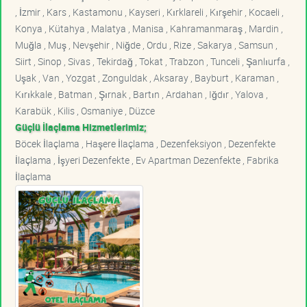
, İzmir , Kars , Kastamonu , Kayseri , Kırklareli , Kırşehir , Kocaeli ,
Konya , Kütahya , Malatya , Manisa , Kahramanmaraş , Mardin ,
Muğla , Muş , Nevşehir , Niğde , Ordu , Rize , Sakarya , Samsun ,
Siirt , Sinop , Sivas , Tekirdağ , Tokat , Trabzon , Tunceli , Şanlıurfa ,
Uşak , Van , Yozgat , Zonguldak , Aksaray , Bayburt , Karaman ,
Kırıkkale , Batman , Şırnak , Bartın , Ardahan , Iğdır , Yalova ,
Karabük , Kilis , Osmaniye , Düzce
Güçlü İlaçlama Hizmetlerimiz;
Böcek İlaçlama , Haşere İlaçlama , Dezenfeksiyon , Dezenfekte
İlaçlama , İşyeri Dezenfekte , Ev Apartman Dezenfekte , Fabrika
İlaçlama