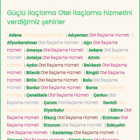
Güçlü İlaçlama Otel İlaçlama hizmetini
verdiğimiz şehirler
|
Adana
Otel İlaçlama Hizmeti
|
Adıyaman
Otel İlaçlama Hizmeti
|
Afyonkarahisar
Otel İlaçlama Hizmeti
|
Ağrı
Otel İlaçlama
Hizmeti
|
Amasya
Otel İlaçlama Hizmeti
|
Ankara
Otel İlaçlama
Hizmeti
|
Antalya
Otel İlaçlama Hizmeti
|
Artvin
Otel İlaçlama
Hizmeti
|
Aydın
Otel İlaçlama Hizmeti
|
Balıkesir
Otel İlaçlama
Hizmeti
|
Bilecik
Otel İlaçlama Hizmeti
|
Bingöl
Otel İlaçlama
Hizmeti
|
Bitlis
Otel İlaçlama Hizmeti
|
Bolu
Otel İlaçlama
Hizmeti
|
Burdur
Otel İlaçlama Hizmeti
|
Bursa
Otel İlaçlama
Hizmeti
|
Çanakkale
Otel İlaçlama Hizmeti
|
Çankırı
Otel
İlaçlama Hizmeti
|
Çorum
Otel İlaçlama Hizmeti
|
Denizli
Otel
İlaçlama Hizmeti
|
Diyarbakır
Otel İlaçlama Hizmeti
|
Edirne
Otel
İlaçlama Hizmeti
|
Elazığ
Otel İlaçlama Hizmeti
|
Erzincan
Otel
İlaçlama Hizmeti
|
Erzurum
Otel İlaçlama Hizmeti
|
Eskişehir
Otel İlaçlama Hizmeti
|
Gaziantep
Otel İlaçlama Hizmeti
|
Giresun
Otel İlaçlama Hizmeti
|
Gümüşhane
Otel İlaçlama