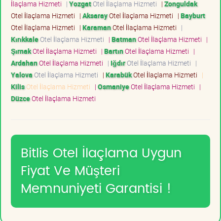
İlaçlama Hizmeti
|
Yozgat
Otel İlaçlama Hizmeti
|
Zonguldak
Otel İlaçlama Hizmeti
|
Aksaray
Otel İlaçlama Hizmeti
|
Bayburt
Otel İlaçlama Hizmeti
|
Karaman
Otel İlaçlama Hizmeti
|
Kırıkkale
Otel İlaçlama Hizmeti
|
Batman
Otel İlaçlama Hizmeti
|
Şırnak
Otel İlaçlama Hizmeti
|
Bartın
Otel İlaçlama Hizmeti
|
Ardahan
Otel İlaçlama Hizmeti
|
Iğdır
Otel İlaçlama Hizmeti
|
Yalova
Otel İlaçlama Hizmeti
|
Karabük
Otel İlaçlama Hizmeti
|
Kilis
Otel İlaçlama Hizmeti
|
Osmaniye
Otel İlaçlama Hizmeti
|
Düzce
Otel İlaçlama Hizmeti
Bitlis Otel İlaçlama Uygun
Fiyat Ve Müşteri
Memnuniyeti Garantisi !