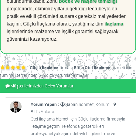
bulundurmaktadır. Zorlu
böcek ve haşere temizliği
projelerinde, ekibimiz yılların getirdiği tecrübeyle en
pratik ve etkili çözümleri sunarak gereksiz maliyetlerden
kaçınır. Güçlü İlaçlama olarak, yaptığımız tüm
ilaçlama
işlemlerinde malzeme ve işçilik garantisi sağlayarak
güveninizi kazanıyoruz.
Güçlü İlaçlama
firması
Bitlis Otel İlaçlama
hizmeti için
tüm müşterilerinden 5 yıldızlı yorumlar almıştır.
Müşterilerimizden Gelen Yorumlar
Yorum Yapan :
Şaban Sönmez, Konum :
Bitlis Ankara
Otel İlaçlama hizmeti için Güçlü İlaçlama firmasıyla
iletişime geçtim. Telefonda gösterdikleri
profesyonel yaklaşım, detaylı bilgilendirme ve