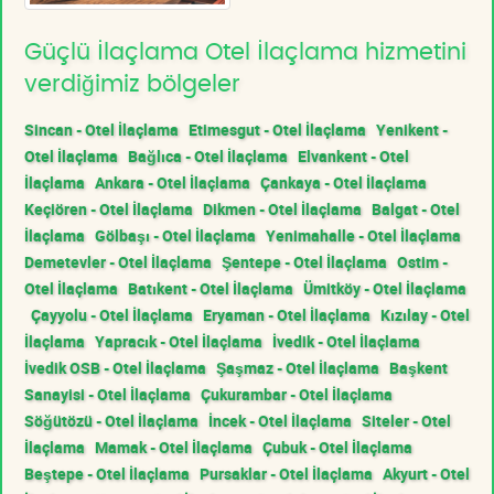
Güçlü İlaçlama Otel İlaçlama hizmetini
verdiğimiz bölgeler
Sincan - Otel İlaçlama
Etimesgut - Otel İlaçlama
Yenikent -
Otel İlaçlama
Bağlıca - Otel İlaçlama
Elvankent - Otel
İlaçlama
Ankara - Otel İlaçlama
Çankaya - Otel İlaçlama
Keçiören - Otel İlaçlama
Dikmen - Otel İlaçlama
Balgat - Otel
İlaçlama
Gölbaşı - Otel İlaçlama
Yenimahalle - Otel İlaçlama
Demetevler - Otel İlaçlama
Şentepe - Otel İlaçlama
Ostim -
Otel İlaçlama
Batıkent - Otel İlaçlama
Ümitköy - Otel İlaçlama
Çayyolu - Otel İlaçlama
Eryaman - Otel İlaçlama
Kızılay - Otel
İlaçlama
Yapracık - Otel İlaçlama
İvedik - Otel İlaçlama
İvedik OSB - Otel İlaçlama
Şaşmaz - Otel İlaçlama
Başkent
Sanayisi - Otel İlaçlama
Çukurambar - Otel İlaçlama
Söğütözü - Otel İlaçlama
İncek - Otel İlaçlama
Siteler - Otel
İlaçlama
Mamak - Otel İlaçlama
Çubuk - Otel İlaçlama
Beştepe - Otel İlaçlama
Pursaklar - Otel İlaçlama
Akyurt - Otel