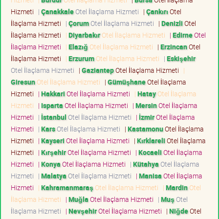
Hizmeti
|
Çanakkale
Otel İlaçlama Hizmeti
|
Çankırı
Otel
İlaçlama Hizmeti
|
Çorum
Otel İlaçlama Hizmeti
|
Denizli
Otel
İlaçlama Hizmeti
|
Diyarbakır
Otel İlaçlama Hizmeti
|
Edirne
Otel
İlaçlama Hizmeti
|
Elazığ
Otel İlaçlama Hizmeti
|
Erzincan
Otel
İlaçlama Hizmeti
|
Erzurum
Otel İlaçlama Hizmeti
|
Eskişehir
Otel İlaçlama Hizmeti
|
Gaziantep
Otel İlaçlama Hizmeti
|
Giresun
Otel İlaçlama Hizmeti
|
Gümüşhane
Otel İlaçlama
Hizmeti
|
Hakkari
Otel İlaçlama Hizmeti
|
Hatay
Otel İlaçlama
Hizmeti
|
Isparta
Otel İlaçlama Hizmeti
|
Mersin
Otel İlaçlama
Hizmeti
|
İstanbul
Otel İlaçlama Hizmeti
|
İzmir
Otel İlaçlama
Hizmeti
|
Kars
Otel İlaçlama Hizmeti
|
Kastamonu
Otel İlaçlama
Hizmeti
|
Kayseri
Otel İlaçlama Hizmeti
|
Kırklareli
Otel İlaçlama
Hizmeti
|
Kırşehir
Otel İlaçlama Hizmeti
|
Kocaeli
Otel İlaçlama
Hizmeti
|
Konya
Otel İlaçlama Hizmeti
|
Kütahya
Otel İlaçlama
Hizmeti
|
Malatya
Otel İlaçlama Hizmeti
|
Manisa
Otel İlaçlama
Hizmeti
|
Kahramanmaraş
Otel İlaçlama Hizmeti
|
Mardin
Otel
İlaçlama Hizmeti
|
Muğla
Otel İlaçlama Hizmeti
|
Muş
Otel
İlaçlama Hizmeti
|
Nevşehir
Otel İlaçlama Hizmeti
|
Niğde
Otel