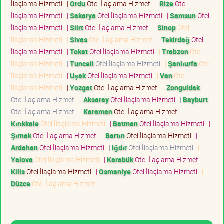
İlaçlama Hizmeti
|
Ordu
Otel İlaçlama Hizmeti
|
Rize
Otel
İlaçlama Hizmeti
|
Sakarya
Otel İlaçlama Hizmeti
|
Samsun
Otel
İlaçlama Hizmeti
|
Siirt
Otel İlaçlama Hizmeti
|
Sinop
Otel
İlaçlama Hizmeti
|
Sivas
Otel İlaçlama Hizmeti
|
Tekirdağ
Otel
İlaçlama Hizmeti
|
Tokat
Otel İlaçlama Hizmeti
|
Trabzon
Otel
İlaçlama Hizmeti
|
Tunceli
Otel İlaçlama Hizmeti
|
Şanlıurfa
Otel
İlaçlama Hizmeti
|
Uşak
Otel İlaçlama Hizmeti
|
Van
Otel
İlaçlama Hizmeti
|
Yozgat
Otel İlaçlama Hizmeti
|
Zonguldak
Otel İlaçlama Hizmeti
|
Aksaray
Otel İlaçlama Hizmeti
|
Bayburt
Otel İlaçlama Hizmeti
|
Karaman
Otel İlaçlama Hizmeti
|
Kırıkkale
Otel İlaçlama Hizmeti
|
Batman
Otel İlaçlama Hizmeti
|
Şırnak
Otel İlaçlama Hizmeti
|
Bartın
Otel İlaçlama Hizmeti
|
Ardahan
Otel İlaçlama Hizmeti
|
Iğdır
Otel İlaçlama Hizmeti
|
Yalova
Otel İlaçlama Hizmeti
|
Karabük
Otel İlaçlama Hizmeti
|
Kilis
Otel İlaçlama Hizmeti
|
Osmaniye
Otel İlaçlama Hizmeti
|
Düzce
Otel İlaçlama Hizmeti