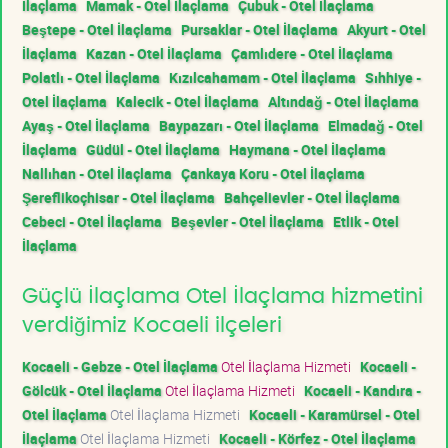
İlaçlama
Mamak - Otel İlaçlama
Çubuk - Otel İlaçlama
Beştepe - Otel İlaçlama
Pursaklar - Otel İlaçlama
Akyurt - Otel
İlaçlama
Kazan - Otel İlaçlama
Çamlıdere - Otel İlaçlama
Polatlı - Otel İlaçlama
Kızılcahamam - Otel İlaçlama
Sıhhiye -
Otel İlaçlama
Kalecik - Otel İlaçlama
Altındağ - Otel İlaçlama
Ayaş - Otel İlaçlama
Baypazarı - Otel İlaçlama
Elmadağ - Otel
İlaçlama
Güdül - Otel İlaçlama
Haymana - Otel İlaçlama
Nallıhan - Otel İlaçlama
Çankaya Koru - Otel İlaçlama
Şereflikoçhisar - Otel İlaçlama
Bahçelievler - Otel İlaçlama
Cebeci - Otel İlaçlama
Beşevler - Otel İlaçlama
Etlik - Otel
İlaçlama
Güçlü İlaçlama Otel İlaçlama hizmetini
verdiğimiz Kocaeli ilçeleri
Kocaeli - Gebze - Otel İlaçlama
Otel İlaçlama Hizmeti
Kocaeli -
Gölcük - Otel İlaçlama
Otel İlaçlama Hizmeti
Kocaeli - Kandıra -
Otel İlaçlama
Otel İlaçlama Hizmeti
Kocaeli - Karamürsel - Otel
İlaçlama
Otel İlaçlama Hizmeti
Kocaeli - Körfez - Otel İlaçlama