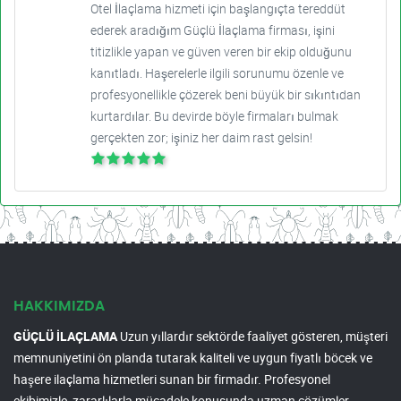
Otel İlaçlama hizmeti için başlangıçta tereddüt
ederek aradığım Güçlü İlaçlama firması, işini
titizlikle yapan ve güven veren bir ekip olduğunu
kanıtladı. Haşerelerle ilgili sorunumu özenle ve
profesyonellikle çözerek beni büyük bir sıkıntıdan
kurtardılar. Bu devirde böyle firmaları bulmak
gerçekten zor; işiniz her daim rast gelsin!
HAKKIMIZDA
GÜÇLÜ İLAÇLAMA
Uzun yıllardır sektörde faaliyet gösteren, müşteri
memnuniyetini ön planda tutarak kaliteli ve uygun fiyatlı böcek ve
haşere ilaçlama hizmetleri sunan bir firmadır. Profesyonel
ekibimizle, zararlılarla mücadele konusunda uzman çözümler