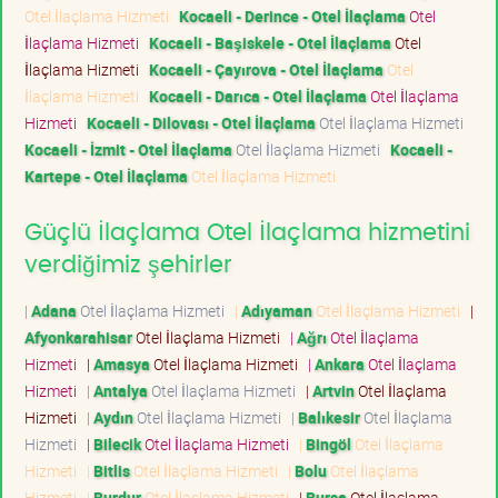
Otel İlaçlama Hizmeti
Kocaeli - Derince - Otel İlaçlama
Otel
İlaçlama Hizmeti
Kocaeli - Başiskele - Otel İlaçlama
Otel
İlaçlama Hizmeti
Kocaeli - Çayırova - Otel İlaçlama
Otel
İlaçlama Hizmeti
Kocaeli - Darıca - Otel İlaçlama
Otel İlaçlama
Hizmeti
Kocaeli - Dilovası - Otel İlaçlama
Otel İlaçlama Hizmeti
Kocaeli - İzmit - Otel İlaçlama
Otel İlaçlama Hizmeti
Kocaeli -
Kartepe - Otel İlaçlama
Otel İlaçlama Hizmeti
Güçlü İlaçlama Otel İlaçlama hizmetini
verdiğimiz şehirler
|
Adana
Otel İlaçlama Hizmeti
|
Adıyaman
Otel İlaçlama Hizmeti
|
Afyonkarahisar
Otel İlaçlama Hizmeti
|
Ağrı
Otel İlaçlama
Hizmeti
|
Amasya
Otel İlaçlama Hizmeti
|
Ankara
Otel İlaçlama
Hizmeti
|
Antalya
Otel İlaçlama Hizmeti
|
Artvin
Otel İlaçlama
Hizmeti
|
Aydın
Otel İlaçlama Hizmeti
|
Balıkesir
Otel İlaçlama
Hizmeti
|
Bilecik
Otel İlaçlama Hizmeti
|
Bingöl
Otel İlaçlama
Hizmeti
|
Bitlis
Otel İlaçlama Hizmeti
|
Bolu
Otel İlaçlama
Hizmeti
|
Burdur
Otel İlaçlama Hizmeti
|
Bursa
Otel İlaçlama