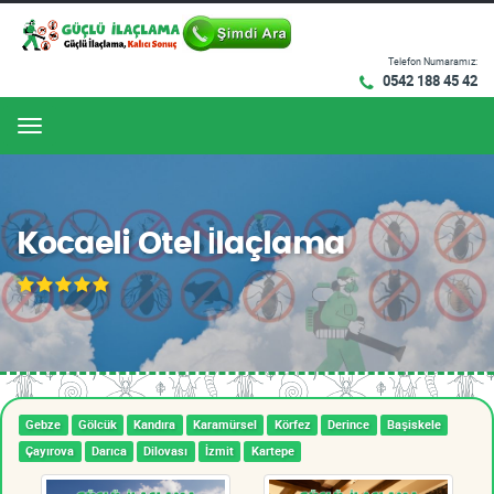
Telefon Numaramız:
0542 188 45 42
Menu
Kocaeli Otel İlaçlama
Gebze
Gölcük
Kandıra
Karamürsel
Körfez
Derince
Başiskele
Çayırova
Darıca
Dilovası
İzmit
Kartepe