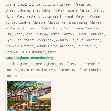
Edirne , Elazığ , Erzincan , Erzurum , Eskişehir , Gaziantep ,
Giresun , Gümüşhane , Hakkari , Hatay , Isparta , Mersin , İstanbul
, İzmir , Kars , Kastamonu , Kayseri , Kırklareli , Kırşehir , Kocaeli ,
Konya , Kütahya , Malatya , Manisa , Kahramanmaraş , Mardin ,
Muğla , Muş , Nevşehir , Niğde , Ordu , Rize , Sakarya , Samsun ,
Siirt , Sinop , Sivas , Tekirdağ , Tokat , Trabzon , Tunceli , Şanlıurfa ,
Uşak , Van , Yozgat , Zonguldak , Aksaray , Bayburt , Karaman ,
Kırıkkale , Batman , Şırnak , Bartın , Ardahan , Iğdır , Yalova ,
Karabük , Kilis , Osmaniye , Düzce
Güçlü İlaçlama Hizmetlerimiz;
Böcek İlaçlama , Haşere İlaçlama , Dezenfeksiyon , Dezenfekte
İlaçlama , İşyeri Dezenfekte , Ev Apartman Dezenfekte , Fabrika
İlaçlama