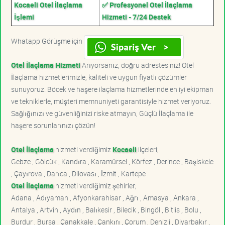
Kocaeli Otel İlaçlama
✅ Profesyonel Otel İlaçlama
İşlemi
Hizmeti - 7/24 Destek
Whatapp Görüşme için
Otel İlaçlama Hizmeti
Arıyorsanız, doğru adrestesiniz! Otel
İlaçlama hizmetlerimizle, kaliteli ve uygun fiyatlı çözümler
sunuyoruz. Böcek ve haşere ilaçlama hizmetlerinde en iyi ekipman
ve tekniklerle, müşteri memnuniyeti garantisiyle hizmet veriyoruz.
Sağlığınızı ve güvenliğinizi riske atmayın, Güçlü İlaçlama ile
haşere sorunlarınızı çözün!
Otel İlaçlama
hizmeti verdiğimiz
Kocaeli
ilçeleri;
Gebze , Gölcük , Kandıra , Karamürsel , Körfez , Derince , Başiskele
, Çayırova , Darıca , Dilovası , İzmit , Kartepe
Otel İlaçlama
hizmeti verdiğimiz şehirler;
Adana , Adıyaman , Afyonkarahisar , Ağrı , Amasya , Ankara ,
Antalya , Artvin , Aydın , Balıkesir , Bilecik , Bingöl , Bitlis , Bolu ,
Burdur , Bursa , Çanakkale , Çankırı , Çorum , Denizli , Diyarbakır ,