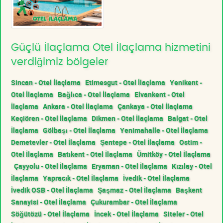
Güçlü İlaçlama Otel İlaçlama hizmetini
verdiğimiz bölgeler
Sincan - Otel İlaçlama
Etimesgut - Otel İlaçlama
Yenikent -
Otel İlaçlama
Bağlıca - Otel İlaçlama
Elvankent - Otel
İlaçlama
Ankara - Otel İlaçlama
Çankaya - Otel İlaçlama
Keçiören - Otel İlaçlama
Dikmen - Otel İlaçlama
Balgat - Otel
İlaçlama
Gölbaşı - Otel İlaçlama
Yenimahalle - Otel İlaçlama
Demetevler - Otel İlaçlama
Şentepe - Otel İlaçlama
Ostim -
Otel İlaçlama
Batıkent - Otel İlaçlama
Ümitköy - Otel İlaçlama
Çayyolu - Otel İlaçlama
Eryaman - Otel İlaçlama
Kızılay - Otel
İlaçlama
Yapracık - Otel İlaçlama
İvedik - Otel İlaçlama
İvedik OSB - Otel İlaçlama
Şaşmaz - Otel İlaçlama
Başkent
Sanayisi - Otel İlaçlama
Çukurambar - Otel İlaçlama
Söğütözü - Otel İlaçlama
İncek - Otel İlaçlama
Siteler - Otel