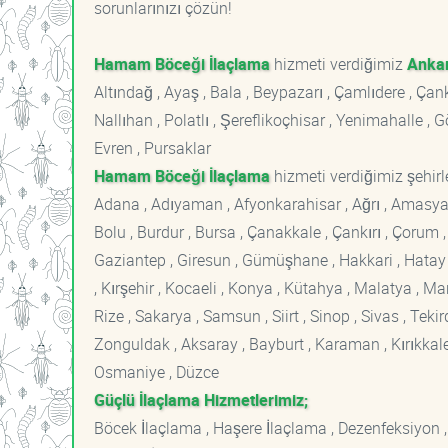
sorunlarınızı çözün!
Hamam Böceği İlaçlama
hizmeti verdiğimiz
Anka
Altındağ , Ayaş , Bala , Beypazarı , Çamlıdere , Ç
Nallıhan , Polatlı , Şereflikoçhisar , Yenimahalle ,
Evren , Pursaklar
Hamam Böceği İlaçlama
hizmeti verdiğimiz şehirle
Adana , Adıyaman , Afyonkarahisar , Ağrı , Amasya , An
Bolu , Burdur , Bursa , Çanakkale , Çankırı , Çorum , D
Gaziantep , Giresun , Gümüşhane , Hakkari , Hatay , I
, Kırşehir , Kocaeli , Konya , Kütahya , Malatya , 
Rize , Sakarya , Samsun , Siirt , Sinop , Sivas , Teki
Zonguldak , Aksaray , Bayburt , Karaman , Kırıkkale ,
Osmaniye , Düzce
Güçlü İlaçlama Hizmetlerimiz;
Böcek İlaçlama , Haşere İlaçlama , Dezenfeksiyon ,