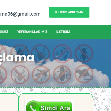
İLETİŞİM ADRESİMİZ
lama06@gmail.com
RİMİZ
REFERANSLARIMIZ
İLETİŞİM
açlama