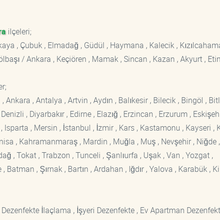
ra
ilçeleri;
ankaya , Çubuk , Elmadağ , Güdül , Haymana , Kalecik , Kızılcaham
 Gölbaşı / Ankara , Keçiören , Mamak , Sincan , Kazan , Akyurt , Eti
r;
kara , Antalya , Artvin , Aydın , Balıkesir , Bilecik , Bingöl , Bitli
enizli , Diyarbakır , Edirne , Elazığ , Erzincan , Erzurum , Eskişehi
sparta , Mersin , İstanbul , İzmir , Kars , Kastamonu , Kayseri , K
Manisa , Kahramanmaraş , Mardin , Muğla , Muş , Nevşehir , Niğde ,
rdağ , Tokat , Trabzon , Tunceli , Şanlıurfa , Uşak , Van , Yozgat ,
 Batman , Şırnak , Bartın , Ardahan , Iğdır , Yalova , Karabük , Kil
 Dezenfekte İlaçlama , İşyeri Dezenfekte , Ev Apartman Dezenfekt