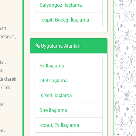
Salyangoz İlaçlama
Tespih Böceği İlaçlama
am ,
mesgut ,
Uygulama Alanları
s ,
Ev İlaçlama
r ,
ırklareli
Otel İlaçlama
 Ordu ,
İş Yeri İlaçlama
is ,
Site İlaçlama
Konut, Ev İlaçlama
e ,