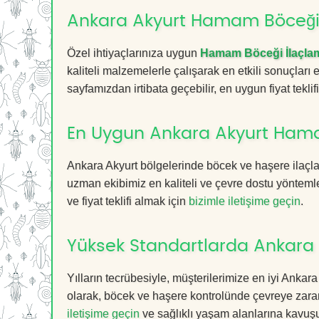
Ankara Akyurt Hamam Böceği İ
Özel ihtiyaçlarınıza uygun
Hamam Böceği İlaçla
kaliteli malzemelerle çalışarak en etkili sonuçları
sayfamızdan irtibata geçebilir, en uygun fiyat teklifin
En Uygun Ankara Akyurt Hama
Ankara Akyurt bölgelerinde böcek ve haşere ilaçla
uzman ekibimiz en kaliteli ve çevre dostu yöntemle
ve fiyat teklifi almak için
bizimle iletişime geçin
.
Yüksek Standartlarda Ankara
Yılların tecrübesiyle, müşterilerimize en iyi Ank
olarak, böcek ve haşere kontrolünde çevreye zarar
iletişime geçin
ve sağlıklı yaşam alanlarına kavuş