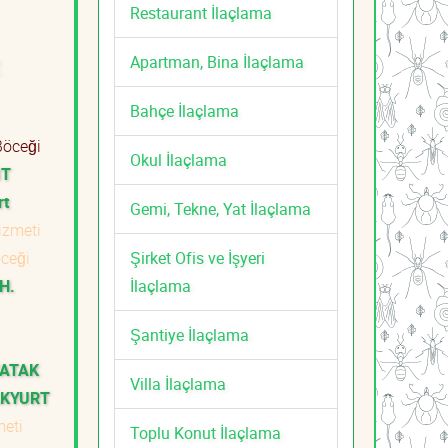
Restaurant İlaçlama
Apartman, Bina İlaçlama
t
Bahçe İlaçlama
öceği
Okul İlaçlama
IT
rt
Gemi, Tekne, Yat İlaçlama
izmeti
Şirket Ofis ve İşyeri
ceği
İlaçlama
H.
Şantiye İlaçlama
YATAK
Villa İlaçlama
AKYURT
meti
Toplu Konut İlaçlama