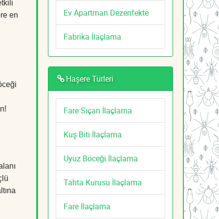
kili
Ev Apartman Dezenfekte
ere en
Fabrika İlaçlama
Haşere Türleri
öceği
n!
Fare Sıçan İlaçlama
Kuş Biti İlaçlama
Uyuz Böceği İlaçlama
alanı
çlü
Tahta Kurusu İlaçlama
ltına
Fare İlaçlama