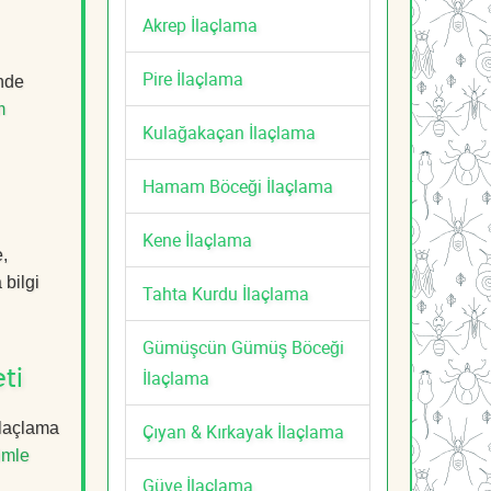
Akrep İlaçlama
Pire İlaçlama
nde
m
Kulağakaçan İlaçlama
Hamam Böceği İlaçlama
Kene İlaçlama
,
 bilgi
Tahta Kurdu İlaçlama
Gümüşcün Gümüş Böceği
İlaçlama
ti
İlaçlama
Çıyan & Kırkayak İlaçlama
imle
Güve İlaçlama