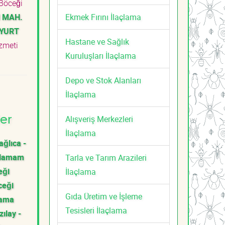
öceği
Ekmek Fırını İlaçlama
 MAH.
KYURT
Hastane ve Sağlık
izmeti
Kuruluşları İlaçlama
Depo ve Stok Alanları
İlaçlama
Alışveriş Merkezleri
er
İlaçlama
ağlıca -
 Hamam
Tarla ve Tarım Arazileri
eği
İlaçlama
ceği
Gıda Üretim ve İşleme
lama
Tesisleri İlaçlama
zılay -