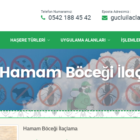
Telefon Numaramız:
Eposta Adresimiz :
0542 188 45 42
gucluilac
HAŞERE TÜRLERİ
UYGULAMA ALANLARI
İŞLEMLE
 Hamam Böceği İl
Hamam Böceği İlaçlama