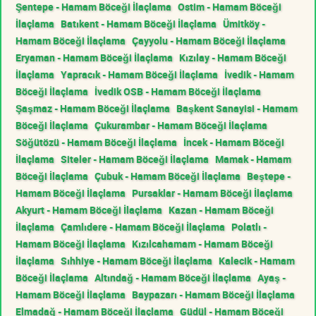
Şentepe - Hamam Böceği İlaçlama
Ostim - Hamam Böceği
İlaçlama
Batıkent - Hamam Böceği İlaçlama
Ümitköy -
Hamam Böceği İlaçlama
Çayyolu - Hamam Böceği İlaçlama
Eryaman - Hamam Böceği İlaçlama
Kızılay - Hamam Böceği
İlaçlama
Yapracık - Hamam Böceği İlaçlama
İvedik - Hamam
Böceği İlaçlama
İvedik OSB - Hamam Böceği İlaçlama
Şaşmaz - Hamam Böceği İlaçlama
Başkent Sanayisi - Hamam
Böceği İlaçlama
Çukurambar - Hamam Böceği İlaçlama
Söğütözü - Hamam Böceği İlaçlama
İncek - Hamam Böceği
İlaçlama
Siteler - Hamam Böceği İlaçlama
Mamak - Hamam
Böceği İlaçlama
Çubuk - Hamam Böceği İlaçlama
Beştepe -
Hamam Böceği İlaçlama
Pursaklar - Hamam Böceği İlaçlama
Akyurt - Hamam Böceği İlaçlama
Kazan - Hamam Böceği
İlaçlama
Çamlıdere - Hamam Böceği İlaçlama
Polatlı -
Hamam Böceği İlaçlama
Kızılcahamam - Hamam Böceği
İlaçlama
Sıhhiye - Hamam Böceği İlaçlama
Kalecik - Hamam
Böceği İlaçlama
Altındağ - Hamam Böceği İlaçlama
Ayaş -
Hamam Böceği İlaçlama
Baypazarı - Hamam Böceği İlaçlama
Elmadağ - Hamam Böceği İlaçlama
Güdül - Hamam Böceği