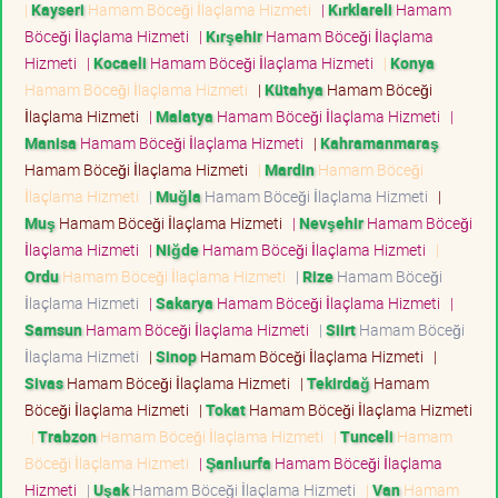
|
Kayseri
Hamam Böceği İlaçlama Hizmeti
|
Kırklareli
Hamam
Böceği İlaçlama Hizmeti
|
Kırşehir
Hamam Böceği İlaçlama
Hizmeti
|
Kocaeli
Hamam Böceği İlaçlama Hizmeti
|
Konya
Hamam Böceği İlaçlama Hizmeti
|
Kütahya
Hamam Böceği
İlaçlama Hizmeti
|
Malatya
Hamam Böceği İlaçlama Hizmeti
|
Manisa
Hamam Böceği İlaçlama Hizmeti
|
Kahramanmaraş
Hamam Böceği İlaçlama Hizmeti
|
Mardin
Hamam Böceği
İlaçlama Hizmeti
|
Muğla
Hamam Böceği İlaçlama Hizmeti
|
Muş
Hamam Böceği İlaçlama Hizmeti
|
Nevşehir
Hamam Böceği
İlaçlama Hizmeti
|
Niğde
Hamam Böceği İlaçlama Hizmeti
|
Ordu
Hamam Böceği İlaçlama Hizmeti
|
Rize
Hamam Böceği
İlaçlama Hizmeti
|
Sakarya
Hamam Böceği İlaçlama Hizmeti
|
Samsun
Hamam Böceği İlaçlama Hizmeti
|
Siirt
Hamam Böceği
İlaçlama Hizmeti
|
Sinop
Hamam Böceği İlaçlama Hizmeti
|
Sivas
Hamam Böceği İlaçlama Hizmeti
|
Tekirdağ
Hamam
Böceği İlaçlama Hizmeti
|
Tokat
Hamam Böceği İlaçlama Hizmeti
|
Trabzon
Hamam Böceği İlaçlama Hizmeti
|
Tunceli
Hamam
Böceği İlaçlama Hizmeti
|
Şanlıurfa
Hamam Böceği İlaçlama
Hizmeti
|
Uşak
Hamam Böceği İlaçlama Hizmeti
|
Van
Hamam