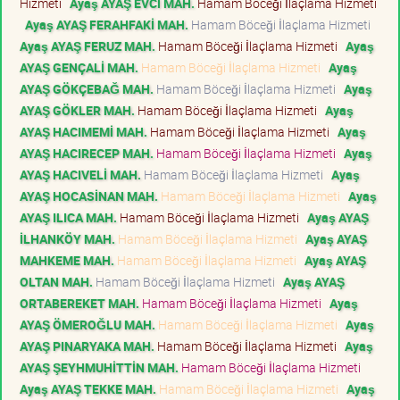
Hizmeti
Ayaş AYAŞ EVCİ MAH.
Hamam Böceği İlaçlama Hizmeti
Ayaş AYAŞ FERAHFAKİ MAH.
Hamam Böceği İlaçlama Hizmeti
Ayaş AYAŞ FERUZ MAH.
Hamam Böceği İlaçlama Hizmeti
Ayaş
AYAŞ GENÇALİ MAH.
Hamam Böceği İlaçlama Hizmeti
Ayaş
AYAŞ GÖKÇEBAĞ MAH.
Hamam Böceği İlaçlama Hizmeti
Ayaş
AYAŞ GÖKLER MAH.
Hamam Böceği İlaçlama Hizmeti
Ayaş
AYAŞ HACIMEMİ MAH.
Hamam Böceği İlaçlama Hizmeti
Ayaş
AYAŞ HACIRECEP MAH.
Hamam Böceği İlaçlama Hizmeti
Ayaş
AYAŞ HACIVELİ MAH.
Hamam Böceği İlaçlama Hizmeti
Ayaş
AYAŞ HOCASİNAN MAH.
Hamam Böceği İlaçlama Hizmeti
Ayaş
AYAŞ ILICA MAH.
Hamam Böceği İlaçlama Hizmeti
Ayaş AYAŞ
İLHANKÖY MAH.
Hamam Böceği İlaçlama Hizmeti
Ayaş AYAŞ
MAHKEME MAH.
Hamam Böceği İlaçlama Hizmeti
Ayaş AYAŞ
OLTAN MAH.
Hamam Böceği İlaçlama Hizmeti
Ayaş AYAŞ
ORTABEREKET MAH.
Hamam Böceği İlaçlama Hizmeti
Ayaş
AYAŞ ÖMEROĞLU MAH.
Hamam Böceği İlaçlama Hizmeti
Ayaş
AYAŞ PINARYAKA MAH.
Hamam Böceği İlaçlama Hizmeti
Ayaş
AYAŞ ŞEYHMUHİTTİN MAH.
Hamam Böceği İlaçlama Hizmeti
Ayaş AYAŞ TEKKE MAH.
Hamam Böceği İlaçlama Hizmeti
Ayaş