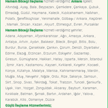
Hamam Böceği İlaçlama
hizmeti verdiğimiz
Ankara
ilçeleri;
Altındağ , Ayaş , Bala , Beypazarı , Çamlıdere , Çankaya , Çubuk ,
Elmadağ , Güdül , Haymana , Kalecik , Kızılcahamam , Nallıhan ,
Polatlı , Şereflikoçhisar , Yenimahalle , Gölbaşı / Ankara , Keçiören
, Mamak , Sincan , Kazan , Akyurt , Etimesgut , Evren , Pursaklar
Hamam Böceği İlaçlama
hizmeti verdiğimiz şehirler;
Adana , Adıyaman , Afyonkarahisar , Ağrı , Amasya , Ankara ,
Antalya , Artvin , Aydın , Balıkesir , Bilecik , Bingöl , Bitlis , Bolu ,
Burdur , Bursa , Çanakkale , Çankırı , Çorum , Denizli , Diyarbakır ,
Edirne , Elazığ , Erzincan , Erzurum , Eskişehir , Gaziantep ,
Giresun , Gümüşhane , Hakkari , Hatay , Isparta , Mersin , İstanbul
, İzmir , Kars , Kastamonu , Kayseri , Kırklareli , Kırşehir , Kocaeli ,
Konya , Kütahya , Malatya , Manisa , Kahramanmaraş , Mardin ,
Muğla , Muş , Nevşehir , Niğde , Ordu , Rize , Sakarya , Samsun ,
Siirt , Sinop , Sivas , Tekirdağ , Tokat , Trabzon , Tunceli , Şanlıurfa ,
Uşak , Van , Yozgat , Zonguldak , Aksaray , Bayburt , Karaman ,
Kırıkkale , Batman , Şırnak , Bartın , Ardahan , Iğdır , Yalova ,
Karabük , Kilis , Osmaniye , Düzce
Güçlü İlaçlama Hizmetlerimiz;