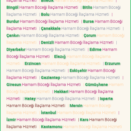
İlaçlama Hizmeti
|
Bilecik
Hamam Böceği İlaçlama Hizmeti
|
Bingöl
Hamam Böceği İlaçlama Hizmeti
|
Bitlis
Hamam Böceği
İlaçlama Hizmeti
|
Bolu
Hamam Böceği İlaçlama Hizmeti
|
Burdur
Hamam Böceği İlaçlama Hizmeti
|
Bursa
Hamam Böceği
İlaçlama Hizmeti
|
Çanakkale
Hamam Böceği İlaçlama Hizmeti
|
Çankırı
Hamam Böceği İlaçlama Hizmeti
|
Çorum
Hamam Böceği
İlaçlama Hizmeti
|
Denizli
Hamam Böceği İlaçlama Hizmeti
|
Diyarbakır
Hamam Böceği İlaçlama Hizmeti
|
Edirne
Hamam
Böceği İlaçlama Hizmeti
|
Elazığ
Hamam Böceği İlaçlama
Hizmeti
|
Erzincan
Hamam Böceği İlaçlama Hizmeti
|
Erzurum
Hamam Böceği İlaçlama Hizmeti
|
Eskişehir
Hamam Böceği
İlaçlama Hizmeti
|
Gaziantep
Hamam Böceği İlaçlama Hizmeti
|
Giresun
Hamam Böceği İlaçlama Hizmeti
|
Gümüşhane
Hamam
Böceği İlaçlama Hizmeti
|
Hakkari
Hamam Böceği İlaçlama
Hizmeti
|
Hatay
Hamam Böceği İlaçlama Hizmeti
|
Isparta
Hamam Böceği İlaçlama Hizmeti
|
Mersin
Hamam Böceği
İlaçlama Hizmeti
|
İstanbul
Hamam Böceği İlaçlama Hizmeti
|
İzmir
Hamam Böceği İlaçlama Hizmeti
|
Kars
Hamam Böceği
İlaçlama Hizmeti
|
Kastamonu
Hamam Böceği İlaçlama Hizmeti