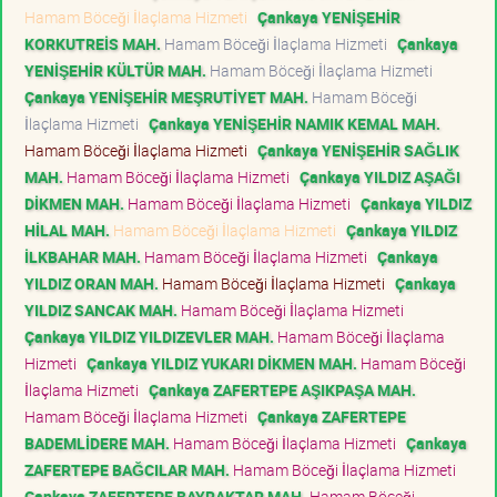
Hamam Böceği İlaçlama Hizmeti
Çankaya YENİŞEHİR
KORKUTREİS MAH.
Hamam Böceği İlaçlama Hizmeti
Çankaya
YENİŞEHİR KÜLTÜR MAH.
Hamam Böceği İlaçlama Hizmeti
Çankaya YENİŞEHİR MEŞRUTİYET MAH.
Hamam Böceği
İlaçlama Hizmeti
Çankaya YENİŞEHİR NAMIK KEMAL MAH.
Hamam Böceği İlaçlama Hizmeti
Çankaya YENİŞEHİR SAĞLIK
MAH.
Hamam Böceği İlaçlama Hizmeti
Çankaya YILDIZ AŞAĞI
DİKMEN MAH.
Hamam Böceği İlaçlama Hizmeti
Çankaya YILDIZ
HİLAL MAH.
Hamam Böceği İlaçlama Hizmeti
Çankaya YILDIZ
İLKBAHAR MAH.
Hamam Böceği İlaçlama Hizmeti
Çankaya
YILDIZ ORAN MAH.
Hamam Böceği İlaçlama Hizmeti
Çankaya
YILDIZ SANCAK MAH.
Hamam Böceği İlaçlama Hizmeti
Çankaya YILDIZ YILDIZEVLER MAH.
Hamam Böceği İlaçlama
Hizmeti
Çankaya YILDIZ YUKARI DİKMEN MAH.
Hamam Böceği
İlaçlama Hizmeti
Çankaya ZAFERTEPE AŞIKPAŞA MAH.
Hamam Böceği İlaçlama Hizmeti
Çankaya ZAFERTEPE
BADEMLİDERE MAH.
Hamam Böceği İlaçlama Hizmeti
Çankaya
ZAFERTEPE BAĞCILAR MAH.
Hamam Böceği İlaçlama Hizmeti
Çankaya ZAFERTEPE BAYRAKTAR MAH.
Hamam Böceği