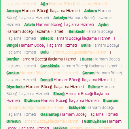
İlaçlama Hizmeti
|
Ağrı
Hamam Böceği İlaçlama Hizmeti
|
Amasya
Hamam Böceği İlaçlama Hizmeti
|
Ankara
Hamam
Böceği İlaçlama Hizmeti
|
Antalya
Hamam Böceği İlaçlama
Hizmeti
|
Artvin
Hamam Böceği İlaçlama Hizmeti
|
Aydın
Hamam Böceği İlaçlama Hizmeti
|
Balıkesir
Hamam Böceği
İlaçlama Hizmeti
|
Bilecik
Hamam Böceği İlaçlama Hizmeti
|
Bingöl
Hamam Böceği İlaçlama Hizmeti
|
Bitlis
Hamam Böceği
İlaçlama Hizmeti
|
Bolu
Hamam Böceği İlaçlama Hizmeti
|
Burdur
Hamam Böceği İlaçlama Hizmeti
|
Bursa
Hamam Böceği
İlaçlama Hizmeti
|
Çanakkale
Hamam Böceği İlaçlama Hizmeti
|
Çankırı
Hamam Böceği İlaçlama Hizmeti
|
Çorum
Hamam Böceği
İlaçlama Hizmeti
|
Denizli
Hamam Böceği İlaçlama Hizmeti
|
Diyarbakır
Hamam Böceği İlaçlama Hizmeti
|
Edirne
Hamam
Böceği İlaçlama Hizmeti
|
Elazığ
Hamam Böceği İlaçlama
Hizmeti
|
Erzincan
Hamam Böceği İlaçlama Hizmeti
|
Erzurum
Hamam Böceği İlaçlama Hizmeti
|
Eskişehir
Hamam Böceği
İlaçlama Hizmeti
|
Gaziantep
Hamam Böceği İlaçlama Hizmeti
|
Giresun
Hamam Böceği İlaçlama Hizmeti
|
Gümüşhane
Hamam
Böceği İlaçlama Hizmeti
|
Hakkari
Hamam Böceği İlaçlama