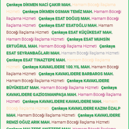
Çankaya DİKMEN NACİ ÇAKIR MAH.
Hamam Böceği İlaçlama
Hizmeti
Çankaya DİKMEN OSMAN TEMİZ MAH.
Hamam Böceği
İlaçlama Hizmeti
Çankaya ESAT DOĞUŞ MAH.
Hamam Böceği
İlaçlama Hizmeti
Çankaya ESAT ESATOĞLU MAH.
Hamam
Böceği İlaçlama Hizmeti
Çankaya ESAT KÜÇÜKESAT MAH.
Hamam Böceği İlaçlama Hizmeti
Çankaya ESAT MUHSİN
ERTUĞRUL MAH.
Hamam Böceği İlaçlama Hizmeti
Çankaya
ESAT SEYRANBAĞLARI MAH.
Hamam Böceği İlaçlama Hizmeti
Çankaya ESAT TINAZTEPE MAH.
Hamam Böceği İlaçlama
Hizmeti
Çankaya KAVAKLIDERE 100.YIL MAH.
Hamam Böceği
İlaçlama Hizmeti
Çankaya KAVAKLIDERE BARBAROS MAH.
Hamam Böceği İlaçlama Hizmeti
Çankaya KAVAKLIDERE
BÜYÜKESAT MAH.
Hamam Böceği İlaçlama Hizmeti
Çankaya
KAVAKLIDERE GAZİOSMANPAŞA MAH.
Hamam Böceği İlaçlama
Hizmeti
Çankaya KAVAKLIDERE KAVAKLIDERE MAH.
Hamam
Böceği İlaçlama Hizmeti
Çankaya KAVAKLIDERE KAZIM ÖZALP
MAH.
Hamam Böceği İlaçlama Hizmeti
Çankaya KAVAKLIDERE
REMZİ OĞUZ ARIK MAH.
Hamam Böceği İlaçlama Hizmeti
Çankaya MALTEPE ANITTEPE MAH.
Hamam Böceği İlaçlama