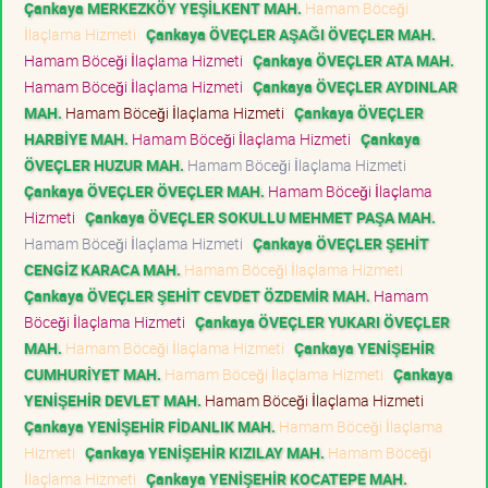
Çankaya MERKEZKÖY YEŞİLKENT MAH.
Hamam Böceği
İlaçlama Hizmeti
Çankaya ÖVEÇLER AŞAĞI ÖVEÇLER MAH.
Hamam Böceği İlaçlama Hizmeti
Çankaya ÖVEÇLER ATA MAH.
Hamam Böceği İlaçlama Hizmeti
Çankaya ÖVEÇLER AYDINLAR
MAH.
Hamam Böceği İlaçlama Hizmeti
Çankaya ÖVEÇLER
HARBİYE MAH.
Hamam Böceği İlaçlama Hizmeti
Çankaya
ÖVEÇLER HUZUR MAH.
Hamam Böceği İlaçlama Hizmeti
Çankaya ÖVEÇLER ÖVEÇLER MAH.
Hamam Böceği İlaçlama
Hizmeti
Çankaya ÖVEÇLER SOKULLU MEHMET PAŞA MAH.
Hamam Böceği İlaçlama Hizmeti
Çankaya ÖVEÇLER ŞEHİT
CENGİZ KARACA MAH.
Hamam Böceği İlaçlama Hizmeti
Çankaya ÖVEÇLER ŞEHİT CEVDET ÖZDEMİR MAH.
Hamam
Böceği İlaçlama Hizmeti
Çankaya ÖVEÇLER YUKARI ÖVEÇLER
MAH.
Hamam Böceği İlaçlama Hizmeti
Çankaya YENİŞEHİR
CUMHURİYET MAH.
Hamam Böceği İlaçlama Hizmeti
Çankaya
YENİŞEHİR DEVLET MAH.
Hamam Böceği İlaçlama Hizmeti
Çankaya YENİŞEHİR FİDANLIK MAH.
Hamam Böceği İlaçlama
Hizmeti
Çankaya YENİŞEHİR KIZILAY MAH.
Hamam Böceği
İlaçlama Hizmeti
Çankaya YENİŞEHİR KOCATEPE MAH.