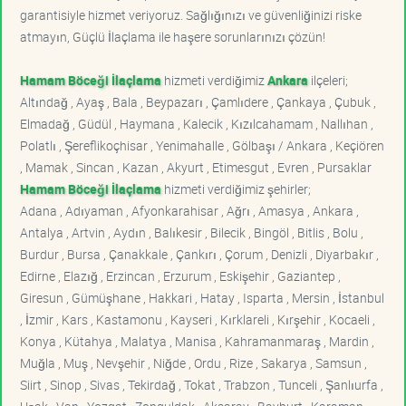
garantisiyle hizmet veriyoruz. Sağlığınızı ve güvenliğinizi riske
atmayın, Güçlü İlaçlama ile haşere sorunlarınızı çözün!
Hamam Böceği İlaçlama
hizmeti verdiğimiz
Ankara
ilçeleri;
Altındağ , Ayaş , Bala , Beypazarı , Çamlıdere , Çankaya , Çubuk ,
Elmadağ , Güdül , Haymana , Kalecik , Kızılcahamam , Nallıhan ,
Polatlı , Şereflikoçhisar , Yenimahalle , Gölbaşı / Ankara , Keçiören
, Mamak , Sincan , Kazan , Akyurt , Etimesgut , Evren , Pursaklar
Hamam Böceği İlaçlama
hizmeti verdiğimiz şehirler;
Adana , Adıyaman , Afyonkarahisar , Ağrı , Amasya , Ankara ,
Antalya , Artvin , Aydın , Balıkesir , Bilecik , Bingöl , Bitlis , Bolu ,
Burdur , Bursa , Çanakkale , Çankırı , Çorum , Denizli , Diyarbakır ,
Edirne , Elazığ , Erzincan , Erzurum , Eskişehir , Gaziantep ,
Giresun , Gümüşhane , Hakkari , Hatay , Isparta , Mersin , İstanbul
, İzmir , Kars , Kastamonu , Kayseri , Kırklareli , Kırşehir , Kocaeli ,
Konya , Kütahya , Malatya , Manisa , Kahramanmaraş , Mardin ,
Muğla , Muş , Nevşehir , Niğde , Ordu , Rize , Sakarya , Samsun ,
Siirt , Sinop , Sivas , Tekirdağ , Tokat , Trabzon , Tunceli , Şanlıurfa ,