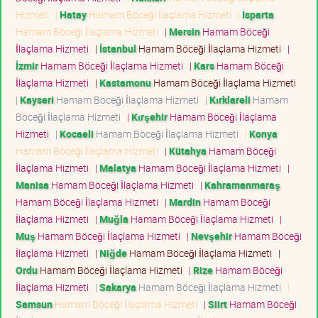
Hizmeti
|
Hatay
Hamam Böceği İlaçlama Hizmeti
|
Isparta
Hamam Böceği İlaçlama Hizmeti
|
Mersin
Hamam Böceği
İlaçlama Hizmeti
|
İstanbul
Hamam Böceği İlaçlama Hizmeti
|
İzmir
Hamam Böceği İlaçlama Hizmeti
|
Kars
Hamam Böceği
İlaçlama Hizmeti
|
Kastamonu
Hamam Böceği İlaçlama Hizmeti
|
Kayseri
Hamam Böceği İlaçlama Hizmeti
|
Kırklareli
Hamam
Böceği İlaçlama Hizmeti
|
Kırşehir
Hamam Böceği İlaçlama
Hizmeti
|
Kocaeli
Hamam Böceği İlaçlama Hizmeti
|
Konya
Hamam Böceği İlaçlama Hizmeti
|
Kütahya
Hamam Böceği
İlaçlama Hizmeti
|
Malatya
Hamam Böceği İlaçlama Hizmeti
|
Manisa
Hamam Böceği İlaçlama Hizmeti
|
Kahramanmaraş
Hamam Böceği İlaçlama Hizmeti
|
Mardin
Hamam Böceği
İlaçlama Hizmeti
|
Muğla
Hamam Böceği İlaçlama Hizmeti
|
Muş
Hamam Böceği İlaçlama Hizmeti
|
Nevşehir
Hamam Böceği
İlaçlama Hizmeti
|
Niğde
Hamam Böceği İlaçlama Hizmeti
|
Ordu
Hamam Böceği İlaçlama Hizmeti
|
Rize
Hamam Böceği
İlaçlama Hizmeti
|
Sakarya
Hamam Böceği İlaçlama Hizmeti
|
Samsun
Hamam Böceği İlaçlama Hizmeti
|
Siirt
Hamam Böceği