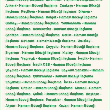
Ankara - Hamam Böceği İlaçlama
Çankaya - Hamam Böceği
İlaçlama
Keçiören - Hamam Böceği İlaçlama
Dikmen -
Hamam Böceği İlaçlama
Balgat - Hamam Böceği İlaçlama
Gölbaşı - Hamam Böceği İlaçlama
Yenimahalle - Hamam
Böceği İlaçlama
Demetevler - Hamam Böceği İlaçlama
Şentepe - Hamam Böceği İlaçlama
Ostim - Hamam Böceği
İlaçlama
Batıkent - Hamam Böceği İlaçlama
Ümitköy -
Hamam Böceği İlaçlama
Çayyolu - Hamam Böceği İlaçlama
Eryaman - Hamam Böceği İlaçlama
Kızılay - Hamam Böceği
İlaçlama
Yapracık - Hamam Böceği İlaçlama
İvedik - Hamam
Böceği İlaçlama
İvedik OSB - Hamam Böceği İlaçlama
Şaşmaz - Hamam Böceği İlaçlama
Başkent Sanayisi - Hamam
Böceği İlaçlama
Çukurambar - Hamam Böceği İlaçlama
Söğütözü - Hamam Böceği İlaçlama
İncek - Hamam Böceği
İlaçlama
Siteler - Hamam Böceği İlaçlama
Mamak - Hamam
Böceği İlaçlama
Çubuk - Hamam Böceği İlaçlama
Beştepe -
Hamam Böceği İlaçlama
Pursaklar - Hamam Böceği İlaçlama
Akyurt - Hamam Böceği İlaçlama
Kazan - Hamam Böceği