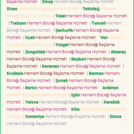
İlaçlama Hizmeti
|
Sinop
Hamam Böceği İlaçlama Hizmeti
|
Sivas
Hamam Böceği İlaçlama Hizmeti
|
Tekirdağ
Hamam
Böceği İlaçlama Hizmeti
|
Tokat
Hamam Böceği İlaçlama Hizmeti
|
Trabzon
Hamam Böceği İlaçlama Hizmeti
|
Tunceli
Hamam
Böceği İlaçlama Hizmeti
|
Şanlıurfa
Hamam Böceği İlaçlama
Hizmeti
|
Uşak
Hamam Böceği İlaçlama Hizmeti
|
Van
Hamam
Böceği İlaçlama Hizmeti
|
Yozgat
Hamam Böceği İlaçlama
Hizmeti
|
Zonguldak
Hamam Böceği İlaçlama Hizmeti
|
Aksaray
Hamam Böceği İlaçlama Hizmeti
|
Bayburt
Hamam Böceği
İlaçlama Hizmeti
|
Karaman
Hamam Böceği İlaçlama Hizmeti
|
Kırıkkale
Hamam Böceği İlaçlama Hizmeti
|
Batman
Hamam
Böceği İlaçlama Hizmeti
|
Şırnak
Hamam Böceği İlaçlama
Hizmeti
|
Bartın
Hamam Böceği İlaçlama Hizmeti
|
Ardahan
Hamam Böceği İlaçlama Hizmeti
|
Iğdır
Hamam Böceği İlaçlama
Hizmeti
|
Yalova
Hamam Böceği İlaçlama Hizmeti
|
Karabük
Hamam Böceği İlaçlama Hizmeti
|
Kilis
Hamam Böceği İlaçlama
Hizmeti
|
Osmaniye
Hamam Böceği İlaçlama Hizmeti
|
Düzce
Hamam Böceği İlaçlama Hizmeti