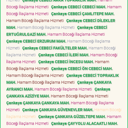
Böceği İlaçlama Hizmeti
Çankaya CEBECİ CEBECİ MAH.
Hamam
Böceği İlaçlama Hizmeti
Çankaya CEBECİ ÇAMLITEPE MAH.
Hamam Böceği İlaçlama Hizmeti
Çankaya CEBECİ DİLEKLER
MAH.
Hamam Böceği İlaçlama Hizmeti
Çankaya CEBECİ
ERTUĞRULGAZİ MAH.
Hamam Böceği İlaçlama Hizmeti
Çankaya CEBECİ ERZURUM MAH.
Hamam Böceği İlaçlama
Hizmeti
Çankaya CEBECİ FAKÜLTELER MAH.
Hamam Böceği
İlaçlama Hizmeti
Çankaya CEBECİ İLERİ MAH.
Hamam Böceği
İlaçlama Hizmeti
Çankaya CEBECİ İNCESU MAH.
Hamam
Böceği İlaçlama Hizmeti
Çankaya CEBECİ ÖN CEBECİ MAH.
Hamam Böceği İlaçlama Hizmeti
Çankaya CEBECİ TOPRAKLIK
MAH.
Hamam Böceği İlaçlama Hizmeti
Çankaya ÇANKAYA
AYRANCI MAH.
Hamam Böceği İlaçlama Hizmeti
Çankaya
ÇANKAYA AZİZİYE MAH.
Hamam Böceği İlaçlama Hizmeti
Çankaya ÇANKAYA ÇANKAYA MAH.
Hamam Böceği İlaçlama
Hizmeti
Çankaya ÇANKAYA GÜVENEVLER MAH.
Hamam Böceği
İlaçlama Hizmeti
Çankaya ÇANKAYA GÜZELTEPE MAH.
Hamam
Böceği İlaçlama Hizmeti
Çankaya ÇAYYOLU ALACAATLI MAH.