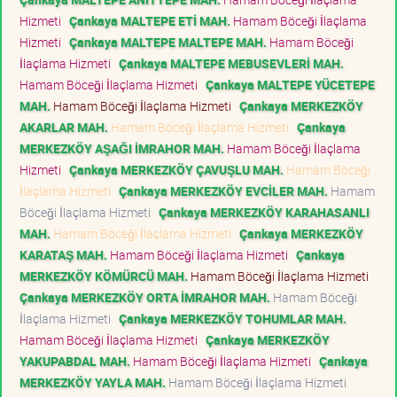
Hizmeti
Çankaya MALTEPE ETİ MAH.
Hamam Böceği İlaçlama
Hizmeti
Çankaya MALTEPE MALTEPE MAH.
Hamam Böceği
İlaçlama Hizmeti
Çankaya MALTEPE MEBUSEVLERİ MAH.
Hamam Böceği İlaçlama Hizmeti
Çankaya MALTEPE YÜCETEPE
MAH.
Hamam Böceği İlaçlama Hizmeti
Çankaya MERKEZKÖY
AKARLAR MAH.
Hamam Böceği İlaçlama Hizmeti
Çankaya
MERKEZKÖY AŞAĞI İMRAHOR MAH.
Hamam Böceği İlaçlama
Hizmeti
Çankaya MERKEZKÖY ÇAVUŞLU MAH.
Hamam Böceği
İlaçlama Hizmeti
Çankaya MERKEZKÖY EVCİLER MAH.
Hamam
Böceği İlaçlama Hizmeti
Çankaya MERKEZKÖY KARAHASANLI
MAH.
Hamam Böceği İlaçlama Hizmeti
Çankaya MERKEZKÖY
KARATAŞ MAH.
Hamam Böceği İlaçlama Hizmeti
Çankaya
MERKEZKÖY KÖMÜRCÜ MAH.
Hamam Böceği İlaçlama Hizmeti
Çankaya MERKEZKÖY ORTA İMRAHOR MAH.
Hamam Böceği
İlaçlama Hizmeti
Çankaya MERKEZKÖY TOHUMLAR MAH.
Hamam Böceği İlaçlama Hizmeti
Çankaya MERKEZKÖY
YAKUPABDAL MAH.
Hamam Böceği İlaçlama Hizmeti
Çankaya
MERKEZKÖY YAYLA MAH.
Hamam Böceği İlaçlama Hizmeti