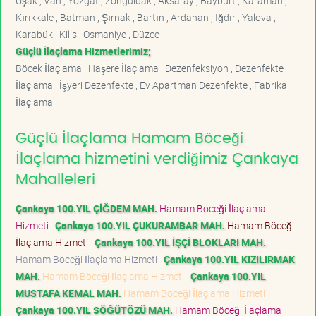
Uşak , Van , Yozgat , Zonguldak , Aksaray , Bayburt , Karaman ,
Kırıkkale , Batman , Şırnak , Bartın , Ardahan , Iğdır , Yalova ,
Karabük , Kilis , Osmaniye , Düzce
Güçlü İlaçlama Hizmetlerimiz;
Böcek İlaçlama , Haşere İlaçlama , Dezenfeksiyon , Dezenfekte
İlaçlama , İşyeri Dezenfekte , Ev Apartman Dezenfekte , Fabrika
İlaçlama
Güçlü İlaçlama Hamam Böceği
İlaçlama hizmetini verdiğimiz Çankaya
Mahalleleri
Çankaya 100.YIL ÇİĞDEM MAH.
Hamam Böceği İlaçlama
Hizmeti
Çankaya 100.YIL ÇUKURAMBAR MAH.
Hamam Böceği
İlaçlama Hizmeti
Çankaya 100.YIL İŞÇİ BLOKLARI MAH.
Hamam Böceği İlaçlama Hizmeti
Çankaya 100.YIL KIZILIRMAK
MAH.
Hamam Böceği İlaçlama Hizmeti
Çankaya 100.YIL
MUSTAFA KEMAL MAH.
Hamam Böceği İlaçlama Hizmeti
Çankaya 100.YIL SÖĞÜTÖZÜ MAH.
Hamam Böceği İlaçlama