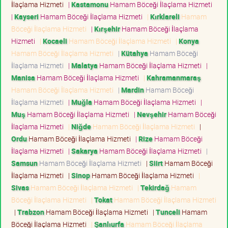
İlaçlama Hizmeti
|
Kastamonu
Hamam Böceği İlaçlama Hizmeti
|
Kayseri
Hamam Böceği İlaçlama Hizmeti
|
Kırklareli
Hamam
Böceği İlaçlama Hizmeti
|
Kırşehir
Hamam Böceği İlaçlama
Hizmeti
|
Kocaeli
Hamam Böceği İlaçlama Hizmeti
|
Konya
Hamam Böceği İlaçlama Hizmeti
|
Kütahya
Hamam Böceği
İlaçlama Hizmeti
|
Malatya
Hamam Böceği İlaçlama Hizmeti
|
Manisa
Hamam Böceği İlaçlama Hizmeti
|
Kahramanmaraş
Hamam Böceği İlaçlama Hizmeti
|
Mardin
Hamam Böceği
İlaçlama Hizmeti
|
Muğla
Hamam Böceği İlaçlama Hizmeti
|
Muş
Hamam Böceği İlaçlama Hizmeti
|
Nevşehir
Hamam Böceği
İlaçlama Hizmeti
|
Niğde
Hamam Böceği İlaçlama Hizmeti
|
Ordu
Hamam Böceği İlaçlama Hizmeti
|
Rize
Hamam Böceği
İlaçlama Hizmeti
|
Sakarya
Hamam Böceği İlaçlama Hizmeti
|
Samsun
Hamam Böceği İlaçlama Hizmeti
|
Siirt
Hamam Böceği
İlaçlama Hizmeti
|
Sinop
Hamam Böceği İlaçlama Hizmeti
|
Sivas
Hamam Böceği İlaçlama Hizmeti
|
Tekirdağ
Hamam
Böceği İlaçlama Hizmeti
|
Tokat
Hamam Böceği İlaçlama Hizmeti
|
Trabzon
Hamam Böceği İlaçlama Hizmeti
|
Tunceli
Hamam
Böceği İlaçlama Hizmeti
|
Şanlıurfa
Hamam Böceği İlaçlama