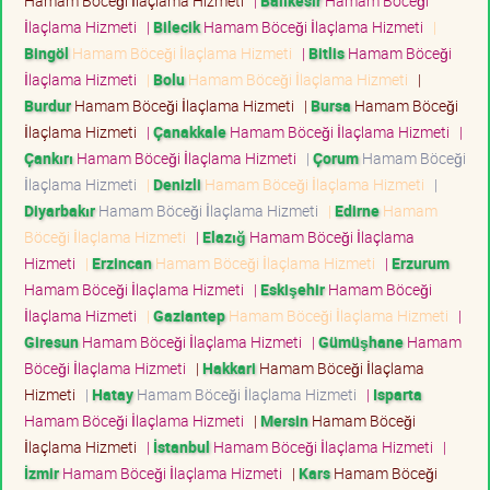
Hamam Böceği İlaçlama Hizmeti
|
Balıkesir
Hamam Böceği
İlaçlama Hizmeti
|
Bilecik
Hamam Böceği İlaçlama Hizmeti
|
Bingöl
Hamam Böceği İlaçlama Hizmeti
|
Bitlis
Hamam Böceği
İlaçlama Hizmeti
|
Bolu
Hamam Böceği İlaçlama Hizmeti
|
Burdur
Hamam Böceği İlaçlama Hizmeti
|
Bursa
Hamam Böceği
İlaçlama Hizmeti
|
Çanakkale
Hamam Böceği İlaçlama Hizmeti
|
Çankırı
Hamam Böceği İlaçlama Hizmeti
|
Çorum
Hamam Böceği
İlaçlama Hizmeti
|
Denizli
Hamam Böceği İlaçlama Hizmeti
|
Diyarbakır
Hamam Böceği İlaçlama Hizmeti
|
Edirne
Hamam
Böceği İlaçlama Hizmeti
|
Elazığ
Hamam Böceği İlaçlama
Hizmeti
|
Erzincan
Hamam Böceği İlaçlama Hizmeti
|
Erzurum
Hamam Böceği İlaçlama Hizmeti
|
Eskişehir
Hamam Böceği
İlaçlama Hizmeti
|
Gaziantep
Hamam Böceği İlaçlama Hizmeti
|
Giresun
Hamam Böceği İlaçlama Hizmeti
|
Gümüşhane
Hamam
Böceği İlaçlama Hizmeti
|
Hakkari
Hamam Böceği İlaçlama
Hizmeti
|
Hatay
Hamam Böceği İlaçlama Hizmeti
|
Isparta
Hamam Böceği İlaçlama Hizmeti
|
Mersin
Hamam Böceği
İlaçlama Hizmeti
|
İstanbul
Hamam Böceği İlaçlama Hizmeti
|
İzmir
Hamam Böceği İlaçlama Hizmeti
|
Kars
Hamam Böceği