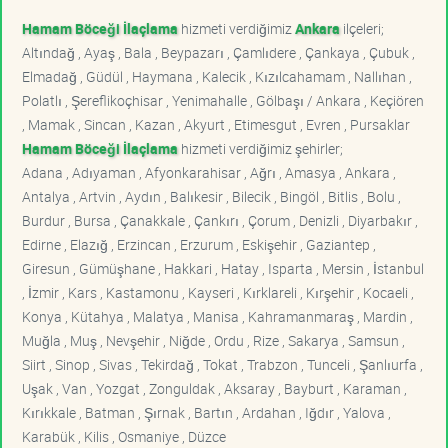
Hamam Böceği İlaçlama
hizmeti verdiğimiz
Ankara
ilçeleri;
Altındağ , Ayaş , Bala , Beypazarı , Çamlıdere , Çankaya , Çubuk ,
Elmadağ , Güdül , Haymana , Kalecik , Kızılcahamam , Nallıhan ,
Polatlı , Şereflikoçhisar , Yenimahalle , Gölbaşı / Ankara , Keçiören
, Mamak , Sincan , Kazan , Akyurt , Etimesgut , Evren , Pursaklar
Hamam Böceği İlaçlama
hizmeti verdiğimiz şehirler;
Adana , Adıyaman , Afyonkarahisar , Ağrı , Amasya , Ankara ,
Antalya , Artvin , Aydın , Balıkesir , Bilecik , Bingöl , Bitlis , Bolu ,
Burdur , Bursa , Çanakkale , Çankırı , Çorum , Denizli , Diyarbakır ,
Edirne , Elazığ , Erzincan , Erzurum , Eskişehir , Gaziantep ,
Giresun , Gümüşhane , Hakkari , Hatay , Isparta , Mersin , İstanbul
, İzmir , Kars , Kastamonu , Kayseri , Kırklareli , Kırşehir , Kocaeli ,
Konya , Kütahya , Malatya , Manisa , Kahramanmaraş , Mardin ,
Muğla , Muş , Nevşehir , Niğde , Ordu , Rize , Sakarya , Samsun ,
Siirt , Sinop , Sivas , Tekirdağ , Tokat , Trabzon , Tunceli , Şanlıurfa ,
Uşak , Van , Yozgat , Zonguldak , Aksaray , Bayburt , Karaman ,
Kırıkkale , Batman , Şırnak , Bartın , Ardahan , Iğdır , Yalova ,
Karabük , Kilis , Osmaniye , Düzce