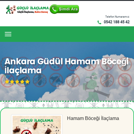
Telefon Numaramız:
0542 188 45 42
Menu
Ankara Güdül Hamam Böceği
İlaçlama
Hamam Böceği İlaçlama