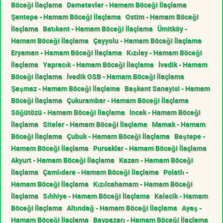
Böceği İlaçlama
Demetevler - Hamam Böceği İlaçlama
Şentepe - Hamam Böceği İlaçlama
Ostim - Hamam Böceği
İlaçlama
Batıkent - Hamam Böceği İlaçlama
Ümitköy -
Hamam Böceği İlaçlama
Çayyolu - Hamam Böceği İlaçlama
Eryaman - Hamam Böceği İlaçlama
Kızılay - Hamam Böceği
İlaçlama
Yapracık - Hamam Böceği İlaçlama
İvedik - Hamam
Böceği İlaçlama
İvedik OSB - Hamam Böceği İlaçlama
Şaşmaz - Hamam Böceği İlaçlama
Başkent Sanayisi - Hamam
Böceği İlaçlama
Çukurambar - Hamam Böceği İlaçlama
Söğütözü - Hamam Böceği İlaçlama
İncek - Hamam Böceği
İlaçlama
Siteler - Hamam Böceği İlaçlama
Mamak - Hamam
Böceği İlaçlama
Çubuk - Hamam Böceği İlaçlama
Beştepe -
Hamam Böceği İlaçlama
Pursaklar - Hamam Böceği İlaçlama
Akyurt - Hamam Böceği İlaçlama
Kazan - Hamam Böceği
İlaçlama
Çamlıdere - Hamam Böceği İlaçlama
Polatlı -
Hamam Böceği İlaçlama
Kızılcahamam - Hamam Böceği
İlaçlama
Sıhhiye - Hamam Böceği İlaçlama
Kalecik - Hamam
Böceği İlaçlama
Altındağ - Hamam Böceği İlaçlama
Ayaş -
Hamam Böceği İlaçlama
Baypazarı - Hamam Böceği İlaçlama