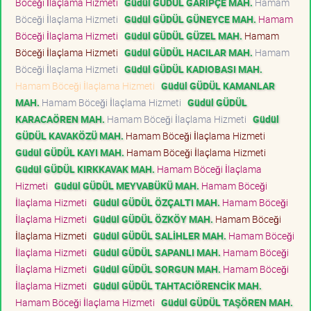
Böceği İlaçlama Hizmeti
Güdül GÜDÜL GARİPÇE MAH.
Hamam
Böceği İlaçlama Hizmeti
Güdül GÜDÜL GÜNEYCE MAH.
Hamam
Böceği İlaçlama Hizmeti
Güdül GÜDÜL GÜZEL MAH.
Hamam
Böceği İlaçlama Hizmeti
Güdül GÜDÜL HACILAR MAH.
Hamam
Böceği İlaçlama Hizmeti
Güdül GÜDÜL KADIOBASI MAH.
Hamam Böceği İlaçlama Hizmeti
Güdül GÜDÜL KAMANLAR
MAH.
Hamam Böceği İlaçlama Hizmeti
Güdül GÜDÜL
KARACAÖREN MAH.
Hamam Böceği İlaçlama Hizmeti
Güdül
GÜDÜL KAVAKÖZÜ MAH.
Hamam Böceği İlaçlama Hizmeti
Güdül GÜDÜL KAYI MAH.
Hamam Böceği İlaçlama Hizmeti
Güdül GÜDÜL KIRKKAVAK MAH.
Hamam Böceği İlaçlama
Hizmeti
Güdül GÜDÜL MEYVABÜKÜ MAH.
Hamam Böceği
İlaçlama Hizmeti
Güdül GÜDÜL ÖZÇALTI MAH.
Hamam Böceği
İlaçlama Hizmeti
Güdül GÜDÜL ÖZKÖY MAH.
Hamam Böceği
İlaçlama Hizmeti
Güdül GÜDÜL SALİHLER MAH.
Hamam Böceği
İlaçlama Hizmeti
Güdül GÜDÜL SAPANLI MAH.
Hamam Böceği
İlaçlama Hizmeti
Güdül GÜDÜL SORGUN MAH.
Hamam Böceği
İlaçlama Hizmeti
Güdül GÜDÜL TAHTACIÖRENCİK MAH.
Hamam Böceği İlaçlama Hizmeti
Güdül GÜDÜL TAŞÖREN MAH.