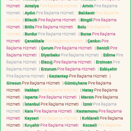
Hizmeti
|
Antalya
Pire İlaçlama Hizmeti
|
Artvin
Pire İlaçlama
Hizmeti
|
Aydın
Pire İlaçlama Hizmeti
|
Balıkesir
Pire İlaçlama
Hizmeti
|
Bilecik
Pire İlaçlama Hizmeti
|
Bingöl
Pire İlaçlama
Hizmeti
|
Bitlis
Pire İlaçlama Hizmeti
|
Bolu
Pire İlaçlama
Hizmeti
|
Burdur
Pire İlaçlama Hizmeti
|
Bursa
Pire İlaçlama
Hizmeti
|
Çanakkale
Pire İlaçlama Hizmeti
|
Çankırı
Pire
İlaçlama Hizmeti
|
Çorum
Pire İlaçlama Hizmeti
|
Denizli
Pire
İlaçlama Hizmeti
|
Diyarbakır
Pire İlaçlama Hizmeti
|
Edirne
Pire
İlaçlama Hizmeti
|
Elazığ
Pire İlaçlama Hizmeti
|
Erzincan
Pire
İlaçlama Hizmeti
|
Erzurum
Pire İlaçlama Hizmeti
|
Eskişehir
Pire İlaçlama Hizmeti
|
Gaziantep
Pire İlaçlama Hizmeti
|
Giresun
Pire İlaçlama Hizmeti
|
Gümüşhane
Pire İlaçlama
Hizmeti
|
Hakkari
Pire İlaçlama Hizmeti
|
Hatay
Pire İlaçlama
Hizmeti
|
Isparta
Pire İlaçlama Hizmeti
|
Mersin
Pire İlaçlama
Hizmeti
|
İstanbul
Pire İlaçlama Hizmeti
|
İzmir
Pire İlaçlama
Hizmeti
|
Kars
Pire İlaçlama Hizmeti
|
Kastamonu
Pire İlaçlama
Hizmeti
|
Kayseri
Pire İlaçlama Hizmeti
|
Kırklareli
Pire İlaçlama
Hizmeti
|
Kırşehir
Pire İlaçlama Hizmeti
|
Kocaeli
Pire İlaçlama