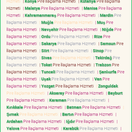
Hizmeti
|
Konya
Pire İlaçlama Hizmeti
|
Kütahya
Pire İlaçlama
Hizmeti
|
Malatya
Pire İlaçlama Hizmeti
|
Manisa
Pire İlaçlama
Hizmeti
|
Kahramanmaraş
Pire İlaçlama Hizmeti
|
Mardin
Pire
İlaçlama Hizmeti
|
Muğla
Pire İlaçlama Hizmeti
|
Muş
Pire
İlaçlama Hizmeti
|
Nevşehir
Pire İlaçlama Hizmeti
|
Niğde
Pire
İlaçlama Hizmeti
|
Ordu
Pire İlaçlama Hizmeti
|
Rize
Pire
İlaçlama Hizmeti
|
Sakarya
Pire İlaçlama Hizmeti
|
Samsun
Pire
İlaçlama Hizmeti
|
Siirt
Pire İlaçlama Hizmeti
|
Sinop
Pire
İlaçlama Hizmeti
|
Sivas
Pire İlaçlama Hizmeti
|
Tekirdağ
Pire
İlaçlama Hizmeti
|
Tokat
Pire İlaçlama Hizmeti
|
Trabzon
Pire
İlaçlama Hizmeti
|
Tunceli
Pire İlaçlama Hizmeti
|
Şanlıurfa
Pire
İlaçlama Hizmeti
|
Uşak
Pire İlaçlama Hizmeti
|
Van
Pire
İlaçlama Hizmeti
|
Yozgat
Pire İlaçlama Hizmeti
|
Zonguldak
Pire İlaçlama Hizmeti
|
Aksaray
Pire İlaçlama Hizmeti
|
Bayburt
Pire İlaçlama Hizmeti
|
Karaman
Pire İlaçlama Hizmeti
|
Kırıkkale
Pire İlaçlama Hizmeti
|
Batman
Pire İlaçlama Hizmeti
|
Şırnak
Pire İlaçlama Hizmeti
|
Bartın
Pire İlaçlama Hizmeti
|
Ardahan
Pire İlaçlama Hizmeti
|
Iğdır
Pire İlaçlama Hizmeti
|
Yalova
Pire İlaçlama Hizmeti
|
Karabük
Pire İlaçlama Hizmeti
|