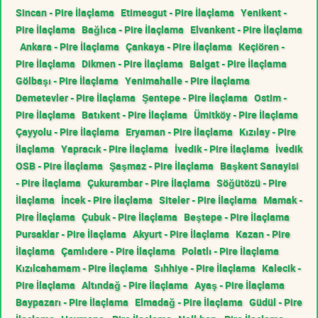
Sincan - Pire İlaçlama
Etimesgut - Pire İlaçlama
Yenikent -
Pire İlaçlama
Bağlıca - Pire İlaçlama
Elvankent - Pire İlaçlama
Ankara - Pire İlaçlama
Çankaya - Pire İlaçlama
Keçiören -
Pire İlaçlama
Dikmen - Pire İlaçlama
Balgat - Pire İlaçlama
Gölbaşı - Pire İlaçlama
Yenimahalle - Pire İlaçlama
Demetevler - Pire İlaçlama
Şentepe - Pire İlaçlama
Ostim -
Pire İlaçlama
Batıkent - Pire İlaçlama
Ümitköy - Pire İlaçlama
Çayyolu - Pire İlaçlama
Eryaman - Pire İlaçlama
Kızılay - Pire
İlaçlama
Yapracık - Pire İlaçlama
İvedik - Pire İlaçlama
İvedik
OSB - Pire İlaçlama
Şaşmaz - Pire İlaçlama
Başkent Sanayisi
- Pire İlaçlama
Çukurambar - Pire İlaçlama
Söğütözü - Pire
İlaçlama
İncek - Pire İlaçlama
Siteler - Pire İlaçlama
Mamak -
Pire İlaçlama
Çubuk - Pire İlaçlama
Beştepe - Pire İlaçlama
Pursaklar - Pire İlaçlama
Akyurt - Pire İlaçlama
Kazan - Pire
İlaçlama
Çamlıdere - Pire İlaçlama
Polatlı - Pire İlaçlama
Kızılcahamam - Pire İlaçlama
Sıhhiye - Pire İlaçlama
Kalecik -
Pire İlaçlama
Altındağ - Pire İlaçlama
Ayaş - Pire İlaçlama
Baypazarı - Pire İlaçlama
Elmadağ - Pire İlaçlama
Güdül - Pire