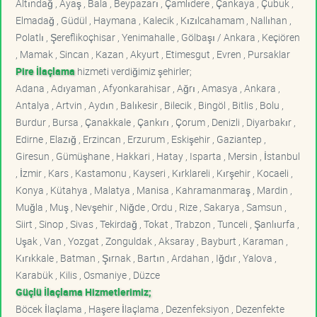
Altındağ , Ayaş , Bala , Beypazarı , Çamlıdere , Çankaya , Çubuk ,
Elmadağ , Güdül , Haymana , Kalecik , Kızılcahamam , Nallıhan ,
Polatlı , Şereflikoçhisar , Yenimahalle , Gölbaşı / Ankara , Keçiören
, Mamak , Sincan , Kazan , Akyurt , Etimesgut , Evren , Pursaklar
Pire İlaçlama
hizmeti verdiğimiz şehirler;
Adana , Adıyaman , Afyonkarahisar , Ağrı , Amasya , Ankara ,
Antalya , Artvin , Aydın , Balıkesir , Bilecik , Bingöl , Bitlis , Bolu ,
Burdur , Bursa , Çanakkale , Çankırı , Çorum , Denizli , Diyarbakır ,
Edirne , Elazığ , Erzincan , Erzurum , Eskişehir , Gaziantep ,
Giresun , Gümüşhane , Hakkari , Hatay , Isparta , Mersin , İstanbul
, İzmir , Kars , Kastamonu , Kayseri , Kırklareli , Kırşehir , Kocaeli ,
Konya , Kütahya , Malatya , Manisa , Kahramanmaraş , Mardin ,
Muğla , Muş , Nevşehir , Niğde , Ordu , Rize , Sakarya , Samsun ,
Siirt , Sinop , Sivas , Tekirdağ , Tokat , Trabzon , Tunceli , Şanlıurfa ,
Uşak , Van , Yozgat , Zonguldak , Aksaray , Bayburt , Karaman ,
Kırıkkale , Batman , Şırnak , Bartın , Ardahan , Iğdır , Yalova ,
Karabük , Kilis , Osmaniye , Düzce
Güçlü İlaçlama Hizmetlerimiz;
Böcek İlaçlama , Haşere İlaçlama , Dezenfeksiyon , Dezenfekte