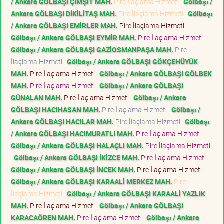
/ Ankara GÖLBAŞI ÇİMŞİT MAH.
Pire İlaçlama Hizmeti
Gölbaşı /
Ankara GÖLBAŞI DİKİLİTAŞ MAH.
Pire İlaçlama Hizmeti
Gölbaşı
/ Ankara GÖLBAŞI EMİRLER MAH.
Pire İlaçlama Hizmeti
Gölbaşı / Ankara GÖLBAŞI EYMİR MAH.
Pire İlaçlama Hizmeti
Gölbaşı / Ankara GÖLBAŞI GAZİOSMANPAŞA MAH.
Pire
İlaçlama Hizmeti
Gölbaşı / Ankara GÖLBAŞI GÖKÇEHÜYÜK
MAH.
Pire İlaçlama Hizmeti
Gölbaşı / Ankara GÖLBAŞI GÖLBEK
MAH.
Pire İlaçlama Hizmeti
Gölbaşı / Ankara GÖLBAŞI
GÜNALAN MAH.
Pire İlaçlama Hizmeti
Gölbaşı / Ankara
GÖLBAŞI HACIHASAN MAH.
Pire İlaçlama Hizmeti
Gölbaşı /
Ankara GÖLBAŞI HACILAR MAH.
Pire İlaçlama Hizmeti
Gölbaşı
/ Ankara GÖLBAŞI HACIMURATLI MAH.
Pire İlaçlama Hizmeti
Gölbaşı / Ankara GÖLBAŞI HALAÇLI MAH.
Pire İlaçlama Hizmeti
Gölbaşı / Ankara GÖLBAŞI İKİZCE MAH.
Pire İlaçlama Hizmeti
Gölbaşı / Ankara GÖLBAŞI İNCEK MAH.
Pire İlaçlama Hizmeti
Gölbaşı / Ankara GÖLBAŞI KARAALİ MERKEZ MAH.
Pire
İlaçlama Hizmeti
Gölbaşı / Ankara GÖLBAŞI KARAALİ YAZLIK
MAH.
Pire İlaçlama Hizmeti
Gölbaşı / Ankara GÖLBAŞI
KARACAÖREN MAH.
Pire İlaçlama Hizmeti
Gölbaşı / Ankara