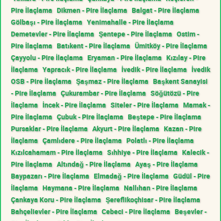
Pire İlaçlama
Dikmen - Pire İlaçlama
Balgat - Pire İlaçlama
Gölbaşı - Pire İlaçlama
Yenimahalle - Pire İlaçlama
Demetevler - Pire İlaçlama
Şentepe - Pire İlaçlama
Ostim -
Pire İlaçlama
Batıkent - Pire İlaçlama
Ümitköy - Pire İlaçlama
Çayyolu - Pire İlaçlama
Eryaman - Pire İlaçlama
Kızılay - Pire
İlaçlama
Yapracık - Pire İlaçlama
İvedik - Pire İlaçlama
İvedik
OSB - Pire İlaçlama
Şaşmaz - Pire İlaçlama
Başkent Sanayisi
- Pire İlaçlama
Çukurambar - Pire İlaçlama
Söğütözü - Pire
İlaçlama
İncek - Pire İlaçlama
Siteler - Pire İlaçlama
Mamak -
Pire İlaçlama
Çubuk - Pire İlaçlama
Beştepe - Pire İlaçlama
Pursaklar - Pire İlaçlama
Akyurt - Pire İlaçlama
Kazan - Pire
İlaçlama
Çamlıdere - Pire İlaçlama
Polatlı - Pire İlaçlama
Kızılcahamam - Pire İlaçlama
Sıhhiye - Pire İlaçlama
Kalecik -
Pire İlaçlama
Altındağ - Pire İlaçlama
Ayaş - Pire İlaçlama
Baypazarı - Pire İlaçlama
Elmadağ - Pire İlaçlama
Güdül - Pire
İlaçlama
Haymana - Pire İlaçlama
Nallıhan - Pire İlaçlama
Çankaya Koru - Pire İlaçlama
Şereflikoçhisar - Pire İlaçlama
Bahçelievler - Pire İlaçlama
Cebeci - Pire İlaçlama
Beşevler -