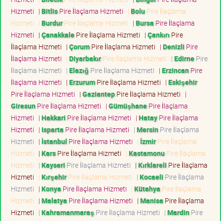
Hizmeti
|
Bitlis
Pire İlaçlama Hizmeti
|
Bolu
Pire İlaçlama
Hizmeti
|
Burdur
Pire İlaçlama Hizmeti
|
Bursa
Pire İlaçlama
Hizmeti
|
Çanakkale
Pire İlaçlama Hizmeti
|
Çankırı
Pire
İlaçlama Hizmeti
|
Çorum
Pire İlaçlama Hizmeti
|
Denizli
Pire
İlaçlama Hizmeti
|
Diyarbakır
Pire İlaçlama Hizmeti
|
Edirne
Pire
İlaçlama Hizmeti
|
Elazığ
Pire İlaçlama Hizmeti
|
Erzincan
Pire
İlaçlama Hizmeti
|
Erzurum
Pire İlaçlama Hizmeti
|
Eskişehir
Pire İlaçlama Hizmeti
|
Gaziantep
Pire İlaçlama Hizmeti
|
Giresun
Pire İlaçlama Hizmeti
|
Gümüşhane
Pire İlaçlama
Hizmeti
|
Hakkari
Pire İlaçlama Hizmeti
|
Hatay
Pire İlaçlama
Hizmeti
|
Isparta
Pire İlaçlama Hizmeti
|
Mersin
Pire İlaçlama
Hizmeti
|
İstanbul
Pire İlaçlama Hizmeti
|
İzmir
Pire İlaçlama
Hizmeti
|
Kars
Pire İlaçlama Hizmeti
|
Kastamonu
Pire İlaçlama
Hizmeti
|
Kayseri
Pire İlaçlama Hizmeti
|
Kırklareli
Pire İlaçlama
Hizmeti
|
Kırşehir
Pire İlaçlama Hizmeti
|
Kocaeli
Pire İlaçlama
Hizmeti
|
Konya
Pire İlaçlama Hizmeti
|
Kütahya
Pire İlaçlama
Hizmeti
|
Malatya
Pire İlaçlama Hizmeti
|
Manisa
Pire İlaçlama
Hizmeti
|
Kahramanmaraş
Pire İlaçlama Hizmeti
|
Mardin
Pire