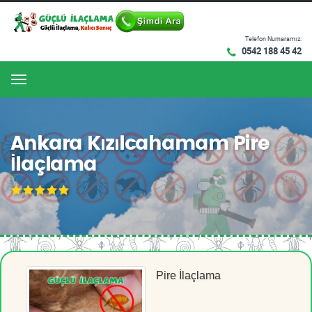
Telefon Numaramız:
0542 188 45 42
Menu
Ankara Kızılcahamam Pire
İlaçlama
Pire İlaçlama