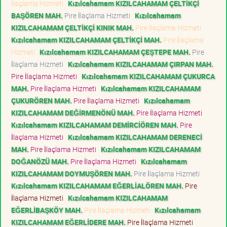
İlaçlama Hizmeti
Kızılcahamam KIZILCAHAMAM ÇELTİKÇİ
BAŞÖREN MAH.
Pire İlaçlama Hizmeti
Kızılcahamam
KIZILCAHAMAM ÇELTİKÇİ KINIK MAH.
Pire İlaçlama Hizmeti
Kızılcahamam KIZILCAHAMAM ÇELTİKÇİ MAH.
Pire İlaçlama
Hizmeti
Kızılcahamam KIZILCAHAMAM ÇEŞTEPE MAH.
Pire
İlaçlama Hizmeti
Kızılcahamam KIZILCAHAMAM ÇIRPAN MAH.
Pire İlaçlama Hizmeti
Kızılcahamam KIZILCAHAMAM ÇUKURCA
MAH.
Pire İlaçlama Hizmeti
Kızılcahamam KIZILCAHAMAM
ÇUKURÖREN MAH.
Pire İlaçlama Hizmeti
Kızılcahamam
KIZILCAHAMAM DEĞİRMENÖNÜ MAH.
Pire İlaçlama Hizmeti
Kızılcahamam KIZILCAHAMAM DEMİRCİÖREN MAH.
Pire
İlaçlama Hizmeti
Kızılcahamam KIZILCAHAMAM DERENECİ
MAH.
Pire İlaçlama Hizmeti
Kızılcahamam KIZILCAHAMAM
DOĞANÖZÜ MAH.
Pire İlaçlama Hizmeti
Kızılcahamam
KIZILCAHAMAM DOYMUŞÖREN MAH.
Pire İlaçlama Hizmeti
Kızılcahamam KIZILCAHAMAM EĞERLİALÖREN MAH.
Pire
İlaçlama Hizmeti
Kızılcahamam KIZILCAHAMAM
EĞERLİBAŞKÖY MAH.
Pire İlaçlama Hizmeti
Kızılcahamam
KIZILCAHAMAM EĞERLİDERE MAH.
Pire İlaçlama Hizmeti