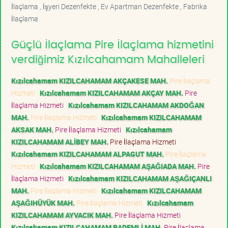
İlaçlama , İşyeri Dezenfekte , Ev Apartman Dezenfekte , Fabrika
İlaçlama
Güçlü İlaçlama Pire İlaçlama hizmetini
verdiğimiz Kızılcahamam Mahalleleri
Kızılcahamam KIZILCAHAMAM AKÇAKESE MAH.
Pire İlaçlama
Hizmeti
Kızılcahamam KIZILCAHAMAM AKÇAY MAH.
Pire
İlaçlama Hizmeti
Kızılcahamam KIZILCAHAMAM AKDOĞAN
MAH.
Pire İlaçlama Hizmeti
Kızılcahamam KIZILCAHAMAM
AKSAK MAH.
Pire İlaçlama Hizmeti
Kızılcahamam
KIZILCAHAMAM ALİBEY MAH.
Pire İlaçlama Hizmeti
Kızılcahamam KIZILCAHAMAM ALPAGUT MAH.
Pire İlaçlama
Hizmeti
Kızılcahamam KIZILCAHAMAM AŞAĞIADA MAH.
Pire
İlaçlama Hizmeti
Kızılcahamam KIZILCAHAMAM AŞAĞIÇANLI
MAH.
Pire İlaçlama Hizmeti
Kızılcahamam KIZILCAHAMAM
AŞAĞIHÜYÜK MAH.
Pire İlaçlama Hizmeti
Kızılcahamam
KIZILCAHAMAM AYVACIK MAH.
Pire İlaçlama Hizmeti
Kızılcahamam KIZILCAHAMAM BADEMLİ MAH.
Pire İlaçlama