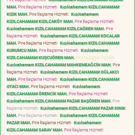
MAH.
Pire İlaçlama Hizmeti
Kızılcahamam KIZILCAHAMAM
KIZIK MAH.
Pire İlaçlama Hizmeti
Kızılcahamam
KIZILCAHAMAM KIZILCAKÖY MAH.
Pire İlaçlama Hizmeti
Kızılcahamam KIZILCAHAMAM KIZILCAÖREN MAH.
Pire
İlaçlama Hizmeti
Kızılcahamam KIZILCAHAMAM KOCALAR
MAH.
Pire İlaçlama Hizmeti
Kızılcahamam KIZILCAHAMAM
KURUMCU MAH.
Pire İlaçlama Hizmeti
Kızılcahamam
KIZILCAHAMAM KUŞCUÖREN MAH.
Pire İlaçlama Hizmeti
Kızılcahamam KIZILCAHAMAM MAHKEMEAĞCİN MAH.
Pire
İlaçlama Hizmeti
Kızılcahamam KIZILCAHAMAM OĞLAKCI
MAH.
Pire İlaçlama Hizmeti
Kızılcahamam KIZILCAHAMAM
OTACI MAH.
Pire İlaçlama Hizmeti
Kızılcahamam
KIZILCAHAMAM ÖRENCİK MAH.
Pire İlaçlama Hizmeti
Kızılcahamam KIZILCAHAMAM PAZAR BAŞÖREN MAH.
Pire
İlaçlama Hizmeti
Kızılcahamam KIZILCAHAMAM PAZAR KINIK
MAH.
Pire İlaçlama Hizmeti
Kızılcahamam KIZILCAHAMAM
PAZAR MAH.
Pire İlaçlama Hizmeti
Kızılcahamam
KIZILCAHAMAM SARAY MAH.
Pire İlaçlama Hizmeti