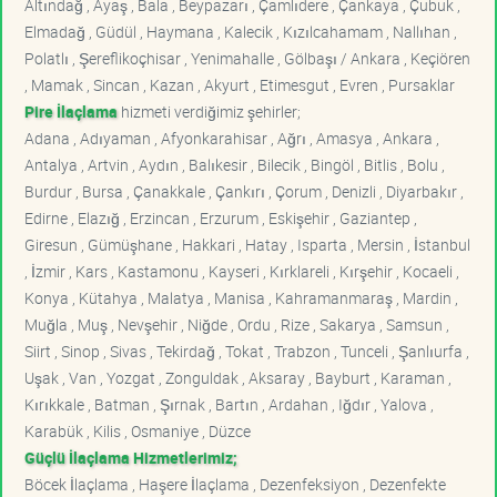
Altındağ , Ayaş , Bala , Beypazarı , Çamlıdere , Çankaya , Çubuk ,
Elmadağ , Güdül , Haymana , Kalecik , Kızılcahamam , Nallıhan ,
Polatlı , Şereflikoçhisar , Yenimahalle , Gölbaşı / Ankara , Keçiören
, Mamak , Sincan , Kazan , Akyurt , Etimesgut , Evren , Pursaklar
Pire İlaçlama
hizmeti verdiğimiz şehirler;
Adana , Adıyaman , Afyonkarahisar , Ağrı , Amasya , Ankara ,
Antalya , Artvin , Aydın , Balıkesir , Bilecik , Bingöl , Bitlis , Bolu ,
Burdur , Bursa , Çanakkale , Çankırı , Çorum , Denizli , Diyarbakır ,
Edirne , Elazığ , Erzincan , Erzurum , Eskişehir , Gaziantep ,
Giresun , Gümüşhane , Hakkari , Hatay , Isparta , Mersin , İstanbul
, İzmir , Kars , Kastamonu , Kayseri , Kırklareli , Kırşehir , Kocaeli ,
Konya , Kütahya , Malatya , Manisa , Kahramanmaraş , Mardin ,
Muğla , Muş , Nevşehir , Niğde , Ordu , Rize , Sakarya , Samsun ,
Siirt , Sinop , Sivas , Tekirdağ , Tokat , Trabzon , Tunceli , Şanlıurfa ,
Uşak , Van , Yozgat , Zonguldak , Aksaray , Bayburt , Karaman ,
Kırıkkale , Batman , Şırnak , Bartın , Ardahan , Iğdır , Yalova ,
Karabük , Kilis , Osmaniye , Düzce
Güçlü İlaçlama Hizmetlerimiz;
Böcek İlaçlama , Haşere İlaçlama , Dezenfeksiyon , Dezenfekte