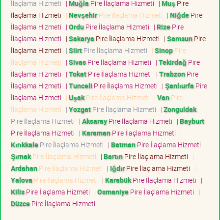
İlaçlama Hizmeti
|
Muğla
Pire İlaçlama Hizmeti
|
Muş
Pire
İlaçlama Hizmeti
|
Nevşehir
Pire İlaçlama Hizmeti
|
Niğde
Pire
İlaçlama Hizmeti
|
Ordu
Pire İlaçlama Hizmeti
|
Rize
Pire
İlaçlama Hizmeti
|
Sakarya
Pire İlaçlama Hizmeti
|
Samsun
Pire
İlaçlama Hizmeti
|
Siirt
Pire İlaçlama Hizmeti
|
Sinop
Pire
İlaçlama Hizmeti
|
Sivas
Pire İlaçlama Hizmeti
|
Tekirdağ
Pire
İlaçlama Hizmeti
|
Tokat
Pire İlaçlama Hizmeti
|
Trabzon
Pire
İlaçlama Hizmeti
|
Tunceli
Pire İlaçlama Hizmeti
|
Şanlıurfa
Pire
İlaçlama Hizmeti
|
Uşak
Pire İlaçlama Hizmeti
|
Van
Pire
İlaçlama Hizmeti
|
Yozgat
Pire İlaçlama Hizmeti
|
Zonguldak
Pire İlaçlama Hizmeti
|
Aksaray
Pire İlaçlama Hizmeti
|
Bayburt
Pire İlaçlama Hizmeti
|
Karaman
Pire İlaçlama Hizmeti
|
Kırıkkale
Pire İlaçlama Hizmeti
|
Batman
Pire İlaçlama Hizmeti
|
Şırnak
Pire İlaçlama Hizmeti
|
Bartın
Pire İlaçlama Hizmeti
|
Ardahan
Pire İlaçlama Hizmeti
|
Iğdır
Pire İlaçlama Hizmeti
|
Yalova
Pire İlaçlama Hizmeti
|
Karabük
Pire İlaçlama Hizmeti
|
Kilis
Pire İlaçlama Hizmeti
|
Osmaniye
Pire İlaçlama Hizmeti
|
Düzce
Pire İlaçlama Hizmeti