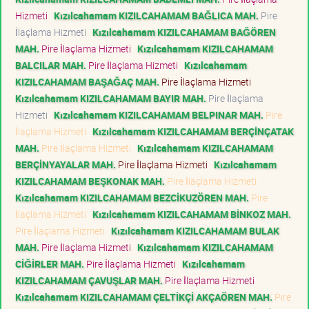
Hizmeti
Kızılcahamam KIZILCAHAMAM BAĞLICA MAH.
Pire
İlaçlama Hizmeti
Kızılcahamam KIZILCAHAMAM BAĞÖREN
MAH.
Pire İlaçlama Hizmeti
Kızılcahamam KIZILCAHAMAM
BALCILAR MAH.
Pire İlaçlama Hizmeti
Kızılcahamam
KIZILCAHAMAM BAŞAĞAÇ MAH.
Pire İlaçlama Hizmeti
Kızılcahamam KIZILCAHAMAM BAYIR MAH.
Pire İlaçlama
Hizmeti
Kızılcahamam KIZILCAHAMAM BELPINAR MAH.
Pire
İlaçlama Hizmeti
Kızılcahamam KIZILCAHAMAM BERÇİNÇATAK
MAH.
Pire İlaçlama Hizmeti
Kızılcahamam KIZILCAHAMAM
BERÇİNYAYALAR MAH.
Pire İlaçlama Hizmeti
Kızılcahamam
KIZILCAHAMAM BEŞKONAK MAH.
Pire İlaçlama Hizmeti
Kızılcahamam KIZILCAHAMAM BEZCİKUZÖREN MAH.
Pire
İlaçlama Hizmeti
Kızılcahamam KIZILCAHAMAM BİNKOZ MAH.
Pire İlaçlama Hizmeti
Kızılcahamam KIZILCAHAMAM BULAK
MAH.
Pire İlaçlama Hizmeti
Kızılcahamam KIZILCAHAMAM
CİĞİRLER MAH.
Pire İlaçlama Hizmeti
Kızılcahamam
KIZILCAHAMAM ÇAVUŞLAR MAH.
Pire İlaçlama Hizmeti
Kızılcahamam KIZILCAHAMAM ÇELTİKÇİ AKÇAÖREN MAH.
Pire