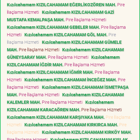
Kızılcahamam KIZILCAHAMAM EĞERLİKOZÖREN MAH.
Pire
İlaçlama Hizmeti
Kızılcahamam KIZILCAHAMAM GAZİ
MUSTAFA KEMALPAŞA MAH.
Pire İlaçlama Hizmeti
Kızılcahamam KIZILCAHAMAM GEBELER MAH.
Pire İlaçlama
Hizmeti
Kızılcahamam KIZILCAHAMAM GÖL MAH.
Pire
İlaçlama Hizmeti
Kızılcahamam KIZILCAHAMAM GÜMELE
MAH.
Pire İlaçlama Hizmeti
Kızılcahamam KIZILCAHAMAM
GÜNEYSARAY MAH.
Pire İlaçlama Hizmeti
Kızılcahamam
KIZILCAHAMAM İĞDİR MAH.
Pire İlaçlama Hizmeti
Kızılcahamam KIZILCAHAMAM İĞMİR MAH.
Pire İlaçlama
Hizmeti
Kızılcahamam KIZILCAHAMAM İNCEĞEZ MAH.
Pire
İlaçlama Hizmeti
Kızılcahamam KIZILCAHAMAM İSMETPAŞA
MAH.
Pire İlaçlama Hizmeti
Kızılcahamam KIZILCAHAMAM
KALEMLER MAH.
Pire İlaçlama Hizmeti
Kızılcahamam
KIZILCAHAMAM KARACAÖREN MAH.
Pire İlaçlama Hizmeti
Kızılcahamam KIZILCAHAMAM KARŞIYAKA MAH.
Pire İlaçlama
Hizmeti
Kızılcahamam KIZILCAHAMAM KIRKIRCA MAH.
Pire
İlaçlama Hizmeti
Kızılcahamam KIZILCAHAMAM KIRKÖY MAH.
Pire İlaçlama Hizmeti
Kızılcahamam KIZILCAHAMAM KIŞLAK