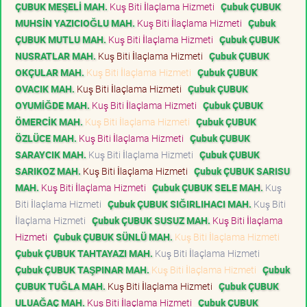
ÇUBUK MEŞELİ MAH.
Kuş Biti İlaçlama Hizmeti
Çubuk ÇUBUK
MUHSİN YAZICIOĞLU MAH.
Kuş Biti İlaçlama Hizmeti
Çubuk
ÇUBUK MUTLU MAH.
Kuş Biti İlaçlama Hizmeti
Çubuk ÇUBUK
NUSRATLAR MAH.
Kuş Biti İlaçlama Hizmeti
Çubuk ÇUBUK
OKÇULAR MAH.
Kuş Biti İlaçlama Hizmeti
Çubuk ÇUBUK
OVACIK MAH.
Kuş Biti İlaçlama Hizmeti
Çubuk ÇUBUK
OYUMİĞDE MAH.
Kuş Biti İlaçlama Hizmeti
Çubuk ÇUBUK
ÖMERCİK MAH.
Kuş Biti İlaçlama Hizmeti
Çubuk ÇUBUK
ÖZLÜCE MAH.
Kuş Biti İlaçlama Hizmeti
Çubuk ÇUBUK
SARAYCIK MAH.
Kuş Biti İlaçlama Hizmeti
Çubuk ÇUBUK
SARIKOZ MAH.
Kuş Biti İlaçlama Hizmeti
Çubuk ÇUBUK SARISU
MAH.
Kuş Biti İlaçlama Hizmeti
Çubuk ÇUBUK SELE MAH.
Kuş
Biti İlaçlama Hizmeti
Çubuk ÇUBUK SIĞIRLIHACI MAH.
Kuş Biti
İlaçlama Hizmeti
Çubuk ÇUBUK SUSUZ MAH.
Kuş Biti İlaçlama
Hizmeti
Çubuk ÇUBUK SÜNLÜ MAH.
Kuş Biti İlaçlama Hizmeti
Çubuk ÇUBUK TAHTAYAZI MAH.
Kuş Biti İlaçlama Hizmeti
Çubuk ÇUBUK TAŞPINAR MAH.
Kuş Biti İlaçlama Hizmeti
Çubuk
ÇUBUK TUĞLA MAH.
Kuş Biti İlaçlama Hizmeti
Çubuk ÇUBUK
ULUAĞAÇ MAH.
Kuş Biti İlaçlama Hizmeti
Çubuk ÇUBUK