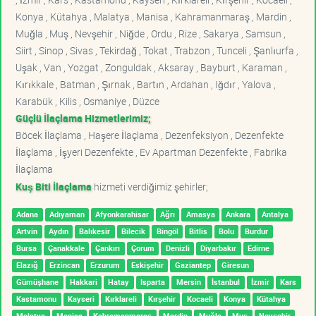
Konya , Kütahya , Malatya , Manisa , Kahramanmaraş , Mardin ,
Muğla , Muş , Nevşehir , Niğde , Ordu , Rize , Sakarya , Samsun ,
Siirt , Sinop , Sivas , Tekirdağ , Tokat , Trabzon , Tunceli , Şanlıurfa ,
Uşak , Van , Yozgat , Zonguldak , Aksaray , Bayburt , Karaman ,
Kırıkkale , Batman , Şırnak , Bartın , Ardahan , Iğdır , Yalova ,
Karabük , Kilis , Osmaniye , Düzce
Güçlü İlaçlama Hizmetlerimiz;
Böcek İlaçlama , Haşere İlaçlama , Dezenfeksiyon , Dezenfekte
İlaçlama , İşyeri Dezenfekte , Ev Apartman Dezenfekte , Fabrika
İlaçlama
Kuş Biti İlaçlama
hizmeti verdiğimiz şehirler;
Adana
Adıyaman
Afyonkarahisar
Ağrı
Amasya
Ankara
Antalya
Artvin
Aydın
Balıkesir
Bilecik
Bingöl
Bitlis
Bolu
Burdur
Bursa
Çanakkale
Çankırı
Çorum
Denizli
Diyarbakır
Edirne
Elazığ
Erzincan
Erzurum
Eskişehir
Gaziantep
Giresun
Gümüşhane
Hakkari
Hatay
Isparta
Mersin
İstanbul
İzmir
Kars
Kastamonu
Kayseri
Kırklareli
Kırşehir
Kocaeli
Konya
Kütahya
Malatya
Manisa
Kahramanmaraş
Mardin
Muğla
Muş
Nevşehir