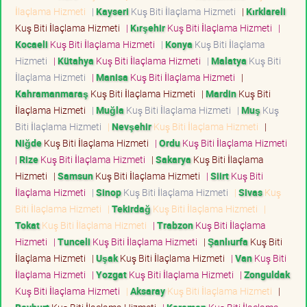
İlaçlama Hizmeti
|
Kayseri
Kuş Biti İlaçlama Hizmeti
|
Kırklareli
Kuş Biti İlaçlama Hizmeti
|
Kırşehir
Kuş Biti İlaçlama Hizmeti
|
Kocaeli
Kuş Biti İlaçlama Hizmeti
|
Konya
Kuş Biti İlaçlama
Hizmeti
|
Kütahya
Kuş Biti İlaçlama Hizmeti
|
Malatya
Kuş Biti
İlaçlama Hizmeti
|
Manisa
Kuş Biti İlaçlama Hizmeti
|
Kahramanmaraş
Kuş Biti İlaçlama Hizmeti
|
Mardin
Kuş Biti
İlaçlama Hizmeti
|
Muğla
Kuş Biti İlaçlama Hizmeti
|
Muş
Kuş
Biti İlaçlama Hizmeti
|
Nevşehir
Kuş Biti İlaçlama Hizmeti
|
Niğde
Kuş Biti İlaçlama Hizmeti
|
Ordu
Kuş Biti İlaçlama Hizmeti
|
Rize
Kuş Biti İlaçlama Hizmeti
|
Sakarya
Kuş Biti İlaçlama
Hizmeti
|
Samsun
Kuş Biti İlaçlama Hizmeti
|
Siirt
Kuş Biti
İlaçlama Hizmeti
|
Sinop
Kuş Biti İlaçlama Hizmeti
|
Sivas
Kuş
Biti İlaçlama Hizmeti
|
Tekirdağ
Kuş Biti İlaçlama Hizmeti
|
Tokat
Kuş Biti İlaçlama Hizmeti
|
Trabzon
Kuş Biti İlaçlama
Hizmeti
|
Tunceli
Kuş Biti İlaçlama Hizmeti
|
Şanlıurfa
Kuş Biti
İlaçlama Hizmeti
|
Uşak
Kuş Biti İlaçlama Hizmeti
|
Van
Kuş Biti
İlaçlama Hizmeti
|
Yozgat
Kuş Biti İlaçlama Hizmeti
|
Zonguldak
Kuş Biti İlaçlama Hizmeti
|
Aksaray
Kuş Biti İlaçlama Hizmeti
|