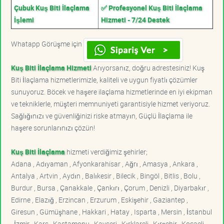
Çubuk Kuş Biti İlaçlama
✅ Profesyonel Kuş Biti İlaçlama
İşlemi
Hizmeti - 7/24 Destek
Whatapp Görüşme için
Kuş Biti İlaçlama Hizmeti
Arıyorsanız, doğru adrestesiniz! Kuş
Biti İlaçlama hizmetlerimizle, kaliteli ve uygun fiyatlı çözümler
sunuyoruz. Böcek ve haşere ilaçlama hizmetlerinde en iyi ekipman
ve tekniklerle, müşteri memnuniyeti garantisiyle hizmet veriyoruz.
Sağlığınızı ve güvenliğinizi riske atmayın, Güçlü İlaçlama ile
haşere sorunlarınızı çözün!
Kuş Biti İlaçlama
hizmeti verdiğimiz şehirler;
Adana , Adıyaman , Afyonkarahisar , Ağrı , Amasya , Ankara ,
Antalya , Artvin , Aydın , Balıkesir , Bilecik , Bingöl , Bitlis , Bolu ,
Burdur , Bursa , Çanakkale , Çankırı , Çorum , Denizli , Diyarbakır ,
Edirne , Elazığ , Erzincan , Erzurum , Eskişehir , Gaziantep ,
Giresun , Gümüşhane , Hakkari , Hatay , Isparta , Mersin , İstanbul
, İzmir , Kars , Kastamonu , Kayseri , Kırklareli , Kırşehir , Kocaeli ,