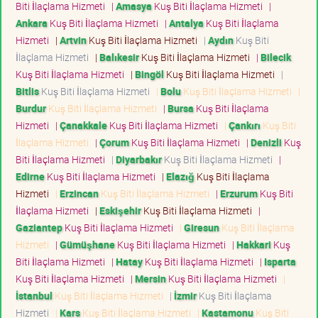
Biti İlaçlama Hizmeti
|
Amasya
Kuş Biti İlaçlama Hizmeti
|
Ankara
Kuş Biti İlaçlama Hizmeti
|
Antalya
Kuş Biti İlaçlama
Hizmeti
|
Artvin
Kuş Biti İlaçlama Hizmeti
|
Aydın
Kuş Biti
İlaçlama Hizmeti
|
Balıkesir
Kuş Biti İlaçlama Hizmeti
|
Bilecik
Kuş Biti İlaçlama Hizmeti
|
Bingöl
Kuş Biti İlaçlama Hizmeti
|
Bitlis
Kuş Biti İlaçlama Hizmeti
|
Bolu
Kuş Biti İlaçlama Hizmeti
|
Burdur
Kuş Biti İlaçlama Hizmeti
|
Bursa
Kuş Biti İlaçlama
Hizmeti
|
Çanakkale
Kuş Biti İlaçlama Hizmeti
|
Çankırı
Kuş Biti
İlaçlama Hizmeti
|
Çorum
Kuş Biti İlaçlama Hizmeti
|
Denizli
Kuş
Biti İlaçlama Hizmeti
|
Diyarbakır
Kuş Biti İlaçlama Hizmeti
|
Edirne
Kuş Biti İlaçlama Hizmeti
|
Elazığ
Kuş Biti İlaçlama
Hizmeti
|
Erzincan
Kuş Biti İlaçlama Hizmeti
|
Erzurum
Kuş Biti
İlaçlama Hizmeti
|
Eskişehir
Kuş Biti İlaçlama Hizmeti
|
Gaziantep
Kuş Biti İlaçlama Hizmeti
|
Giresun
Kuş Biti İlaçlama
Hizmeti
|
Gümüşhane
Kuş Biti İlaçlama Hizmeti
|
Hakkari
Kuş
Biti İlaçlama Hizmeti
|
Hatay
Kuş Biti İlaçlama Hizmeti
|
Isparta
Kuş Biti İlaçlama Hizmeti
|
Mersin
Kuş Biti İlaçlama Hizmeti
|
İstanbul
Kuş Biti İlaçlama Hizmeti
|
İzmir
Kuş Biti İlaçlama
Hizmeti
|
Kars
Kuş Biti İlaçlama Hizmeti
|
Kastamonu
Kuş Biti