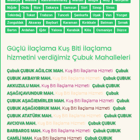
Niğde
Ordu
Rize
Sakarya
Samsun
Siirt
Sinop
Sivas
Tekirdağ
Tokat
Trabzon
Tunceli
Şanlıurfa
Uşak
Van
Yozgat
Zonguldak
Aksaray
Bayburt
Karaman
Kırıkkale
Batman
Şırnak
Bartın
Ardahan
Iğdır
Yalova
Karabük
Kilis
Osmaniye
Düzce
Güçlü İlaçlama Kuş Biti İlaçlama
hizmetini verdiğimiz Çubuk Mahalleleri
Çubuk ÇUBUK AĞILCIK MAH.
Kuş Biti İlaçlama Hizmeti
Çubuk
ÇUBUK AKBAYIR MAH.
Kuş Biti İlaçlama Hizmeti
Çubuk ÇUBUK
AKKUZULU MAH.
Kuş Biti İlaçlama Hizmeti
Çubuk ÇUBUK
AŞAĞIÇAVUNDUR MAH.
Kuş Biti İlaçlama Hizmeti
Çubuk
ÇUBUK AŞAĞIEMİRLER MAH.
Kuş Biti İlaçlama Hizmeti
Çubuk
ÇUBUK AŞAĞIOBRUK MAH.
Kuş Biti İlaçlama Hizmeti
Çubuk
ÇUBUK ATATÜRK MAH.
Kuş Biti İlaçlama Hizmeti
Çubuk ÇUBUK
AVCIOVA MAH.
Kuş Biti İlaçlama Hizmeti
Çubuk ÇUBUK
BARBAROS MAH.
Kuş Biti İlaçlama Hizmeti
Çubuk ÇUBUK
CAMİLİ MAH.
Kuş Biti İlaçlama Hizmeti
Çubuk ÇUBUK