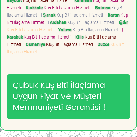
Bayburt
Kuş Biti İlaçlama Hizmeti
|
Karaman
Kuş Biti İlaçlama
Hizmeti
|
Kırıkkale
Kuş Biti İlaçlama Hizmeti
|
Batman
Kuş Biti
İlaçlama Hizmeti
|
Şırnak
Kuş Biti İlaçlama Hizmeti
|
Bartın
Kuş
Biti İlaçlama Hizmeti
|
Ardahan
Kuş Biti İlaçlama Hizmeti
|
Iğdır
Kuş Biti İlaçlama Hizmeti
|
Yalova
Kuş Biti İlaçlama Hizmeti
|
Karabük
Kuş Biti İlaçlama Hizmeti
|
Kilis
Kuş Biti İlaçlama
Hizmeti
|
Osmaniye
Kuş Biti İlaçlama Hizmeti
|
Düzce
Kuş Biti
İlaçlama Hizmeti
Çubuk Kuş Biti İlaçlama
Uygun Fiyat Ve Müşteri
Memnuniyeti Garantisi !