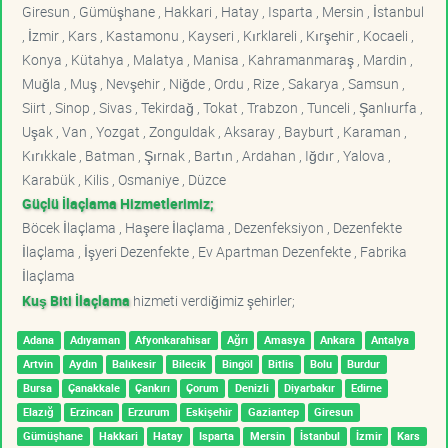
Giresun , Gümüşhane , Hakkari , Hatay , Isparta , Mersin , İstanbul
, İzmir , Kars , Kastamonu , Kayseri , Kırklareli , Kırşehir , Kocaeli ,
Konya , Kütahya , Malatya , Manisa , Kahramanmaraş , Mardin ,
Muğla , Muş , Nevşehir , Niğde , Ordu , Rize , Sakarya , Samsun ,
Siirt , Sinop , Sivas , Tekirdağ , Tokat , Trabzon , Tunceli , Şanlıurfa ,
Uşak , Van , Yozgat , Zonguldak , Aksaray , Bayburt , Karaman ,
Kırıkkale , Batman , Şırnak , Bartın , Ardahan , Iğdır , Yalova ,
Karabük , Kilis , Osmaniye , Düzce
Güçlü İlaçlama Hizmetlerimiz;
Böcek İlaçlama , Haşere İlaçlama , Dezenfeksiyon , Dezenfekte
İlaçlama , İşyeri Dezenfekte , Ev Apartman Dezenfekte , Fabrika
İlaçlama
Kuş Biti İlaçlama
hizmeti verdiğimiz şehirler;
Adana
Adıyaman
Afyonkarahisar
Ağrı
Amasya
Ankara
Antalya
Artvin
Aydın
Balıkesir
Bilecik
Bingöl
Bitlis
Bolu
Burdur
Bursa
Çanakkale
Çankırı
Çorum
Denizli
Diyarbakır
Edirne
Elazığ
Erzincan
Erzurum
Eskişehir
Gaziantep
Giresun
Gümüşhane
Hakkari
Hatay
Isparta
Mersin
İstanbul
İzmir
Kars