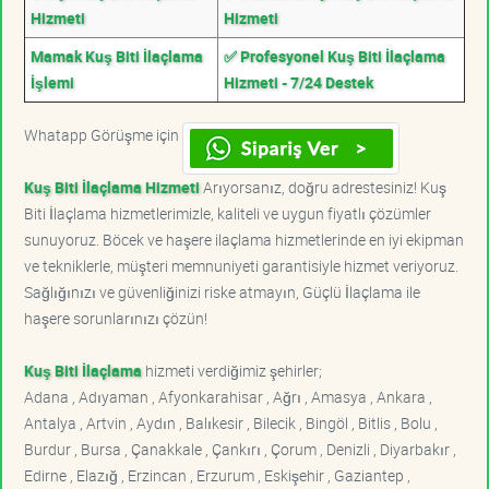
Hizmeti
Hizmeti
Mamak Kuş Biti İlaçlama
✅ Profesyonel Kuş Biti İlaçlama
İşlemi
Hizmeti - 7/24 Destek
Whatapp Görüşme için
Kuş Biti İlaçlama Hizmeti
Arıyorsanız, doğru adrestesiniz! Kuş
Biti İlaçlama hizmetlerimizle, kaliteli ve uygun fiyatlı çözümler
sunuyoruz. Böcek ve haşere ilaçlama hizmetlerinde en iyi ekipman
ve tekniklerle, müşteri memnuniyeti garantisiyle hizmet veriyoruz.
Sağlığınızı ve güvenliğinizi riske atmayın, Güçlü İlaçlama ile
haşere sorunlarınızı çözün!
Kuş Biti İlaçlama
hizmeti verdiğimiz şehirler;
Adana , Adıyaman , Afyonkarahisar , Ağrı , Amasya , Ankara ,
Antalya , Artvin , Aydın , Balıkesir , Bilecik , Bingöl , Bitlis , Bolu ,
Burdur , Bursa , Çanakkale , Çankırı , Çorum , Denizli , Diyarbakır ,
Edirne , Elazığ , Erzincan , Erzurum , Eskişehir , Gaziantep ,