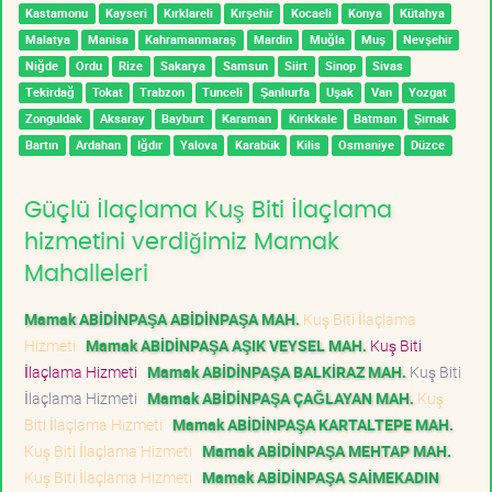
Kastamonu
Kayseri
Kırklareli
Kırşehir
Kocaeli
Konya
Kütahya
Malatya
Manisa
Kahramanmaraş
Mardin
Muğla
Muş
Nevşehir
Niğde
Ordu
Rize
Sakarya
Samsun
Siirt
Sinop
Sivas
Tekirdağ
Tokat
Trabzon
Tunceli
Şanlıurfa
Uşak
Van
Yozgat
Zonguldak
Aksaray
Bayburt
Karaman
Kırıkkale
Batman
Şırnak
Bartın
Ardahan
Iğdır
Yalova
Karabük
Kilis
Osmaniye
Düzce
Güçlü İlaçlama Kuş Biti İlaçlama
hizmetini verdiğimiz Mamak
Mahalleleri
Mamak ABİDİNPAŞA ABİDİNPAŞA MAH.
Kuş Biti İlaçlama
Hizmeti
Mamak ABİDİNPAŞA AŞIK VEYSEL MAH.
Kuş Biti
İlaçlama Hizmeti
Mamak ABİDİNPAŞA BALKİRAZ MAH.
Kuş Biti
İlaçlama Hizmeti
Mamak ABİDİNPAŞA ÇAĞLAYAN MAH.
Kuş
Biti İlaçlama Hizmeti
Mamak ABİDİNPAŞA KARTALTEPE MAH.
Kuş Biti İlaçlama Hizmeti
Mamak ABİDİNPAŞA MEHTAP MAH.
Kuş Biti İlaçlama Hizmeti
Mamak ABİDİNPAŞA SAİMEKADIN