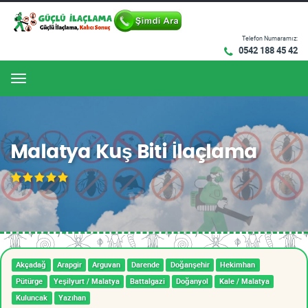
Telefon Numaramız:
0542 188 45 42
Menu
Malatya Kuş Biti İlaçlama
Akçadağ
Arapgir
Arguvan
Darende
Doğanşehir
Hekimhan
Pütürge
Yeşilyurt / Malatya
Battalgazi
Doğanyol
Kale / Malatya
Kuluncak
Yazıhan