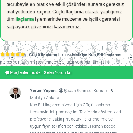
tecrübeyle en pratik ve etkili çözümleri sunarak gereksiz
maliyetlerden kaçınır. Güçlü İlaçlama olarak, yaptığımız
tüm
ilaçlama
işlemlerinde malzeme ve işçilik garantisi
sağlayarak güveninizi kazanıyoruz.
Güçlü İlaçlama
firması
Malatya Kuş Biti İlaçlama
hizmeti için tüm müşterilerinden 5 yıldızlı yorumlar almıştır.
Müşterilerimizden Gelen Yorumlar
Yorum Yapan :
Şaban Sönmez, Konum :
Malatya Ankara
Kuş Biti İlaçlama hizmeti için Güçlü İlaçlama
firmasıyla iletişime geçtim. Telefonda gösterdikleri
profesyonel yaklaşım, detaylı bilgilendirme ve
uygun fiyat teklifleri beni etkiledi. Hemen böcek