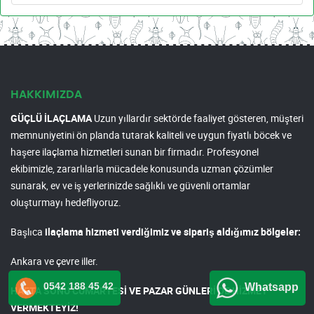
HAKKIMIZDA
GÜÇLÜ İLAÇLAMA
Uzun yıllardır sektörde faaliyet gösteren, müşteri
memnuniyetini ön planda tutarak kaliteli ve uygun fiyatlı böcek ve
haşere ilaçlama hizmetleri sunan bir firmadır. Profesyonel
ekibimizle, zararlılarla mücadele konusunda uzman çözümler
sunarak, ev ve iş yerlerinizde sağlıklı ve güvenli ortamlar
oluşturmayı hedefliyoruz.
Başlıca
ilaçlama hizmeti verdiğimiz ve sipariş aldığımız bölgeler:
Ankara ve çevre iller.
0542 188 45 42
Whatsapp
HAFTA SONU CUMARTESİ VE PAZAR GÜNLERİ DE HİZMET
VERMEKTEYİZ!