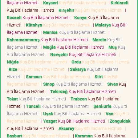
İlaçlama Hizmeti
|
Kayseri
Kuş Biti İlaçlama Hizmeti
|
Kırklareli
Kuş Biti İlaçlama Hizmeti
|
Kırşehir
Kuş Biti İlaçlama Hizmeti
|
Kocaeli
Kuş Biti İlaçlama Hizmeti
|
Konya
Kuş Biti İlaçlama
Hizmeti
|
Kütahya
Kuş Biti İlaçlama Hizmeti
|
Malatya
Kuş Biti
İlaçlama Hizmeti
|
Manisa
Kuş Biti İlaçlama Hizmeti
|
Kahramanmaraş
Kuş Biti İlaçlama Hizmeti
|
Mardin
Kuş Biti
İlaçlama Hizmeti
|
Muğla
Kuş Biti İlaçlama Hizmeti
|
Muş
Kuş
Biti İlaçlama Hizmeti
|
Nevşehir
Kuş Biti İlaçlama Hizmeti
|
Niğde
Kuş Biti İlaçlama Hizmeti
|
Ordu
Kuş Biti İlaçlama Hizmeti
|
Rize
Kuş Biti İlaçlama Hizmeti
|
Sakarya
Kuş Biti İlaçlama
Hizmeti
|
Samsun
Kuş Biti İlaçlama Hizmeti
|
Siirt
Kuş Biti
İlaçlama Hizmeti
|
Sinop
Kuş Biti İlaçlama Hizmeti
|
Sivas
Kuş
Biti İlaçlama Hizmeti
|
Tekirdağ
Kuş Biti İlaçlama Hizmeti
|
Tokat
Kuş Biti İlaçlama Hizmeti
|
Trabzon
Kuş Biti İlaçlama
Hizmeti
|
Tunceli
Kuş Biti İlaçlama Hizmeti
|
Şanlıurfa
Kuş Biti
İlaçlama Hizmeti
|
Uşak
Kuş Biti İlaçlama Hizmeti
|
Van
Kuş Biti
İlaçlama Hizmeti
|
Yozgat
Kuş Biti İlaçlama Hizmeti
|
Zonguldak
Kuş Biti İlaçlama Hizmeti
|
Aksaray
Kuş Biti İlaçlama Hizmeti
|
Bayburt
Kuş Biti İlaçlama Hizmeti
|
Karaman
Kuş Biti İlaçlama