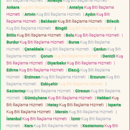
Biti İlaçlama Hizmeti
|
Amasya
Kuş Biti İlaçlama Hizmeti
|
Ankara
Kuş Biti İlaçlama Hizmeti
|
Antalya
Kuş Biti İlaçlama
Hizmeti
|
Artvin
Kuş Biti İlaçlama Hizmeti
|
Aydın
Kuş Biti
İlaçlama Hizmeti
|
Balıkesir
Kuş Biti İlaçlama Hizmeti
|
Bilecik
Kuş Biti İlaçlama Hizmeti
|
Bingöl
Kuş Biti İlaçlama Hizmeti
|
Bitlis
Kuş Biti İlaçlama Hizmeti
|
Bolu
Kuş Biti İlaçlama Hizmeti
|
Burdur
Kuş Biti İlaçlama Hizmeti
|
Bursa
Kuş Biti İlaçlama
Hizmeti
|
Çanakkale
Kuş Biti İlaçlama Hizmeti
|
Çankırı
Kuş Biti
İlaçlama Hizmeti
|
Çorum
Kuş Biti İlaçlama Hizmeti
|
Denizli
Kuş
Biti İlaçlama Hizmeti
|
Diyarbakır
Kuş Biti İlaçlama Hizmeti
|
Edirne
Kuş Biti İlaçlama Hizmeti
|
Elazığ
Kuş Biti İlaçlama
Hizmeti
|
Erzincan
Kuş Biti İlaçlama Hizmeti
|
Erzurum
Kuş Biti
İlaçlama Hizmeti
|
Eskişehir
Kuş Biti İlaçlama Hizmeti
|
Gaziantep
Kuş Biti İlaçlama Hizmeti
|
Giresun
Kuş Biti İlaçlama
Hizmeti
|
Gümüşhane
Kuş Biti İlaçlama Hizmeti
|
Hakkari
Kuş
Biti İlaçlama Hizmeti
|
Hatay
Kuş Biti İlaçlama Hizmeti
|
Isparta
Kuş Biti İlaçlama Hizmeti
|
Mersin
Kuş Biti İlaçlama Hizmeti
|
İstanbul
Kuş Biti İlaçlama Hizmeti
|
İzmir
Kuş Biti İlaçlama
Hizmeti
|
Kars
Kuş Biti İlaçlama Hizmeti
|
Kastamonu
Kuş Biti