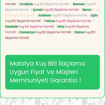
Hizmeti
|
Kırıkkale
Kuş Biti İlaçlama Hizmeti
|
Batman
Kuş Biti
İlaçlama Hizmeti
|
Şırnak
Kuş Biti İlaçlama Hizmeti
|
Bartın
Kuş
Biti İlaçlama Hizmeti
|
Ardahan
Kuş Biti İlaçlama Hizmeti
|
Iğdır
Kuş Biti İlaçlama Hizmeti
|
Yalova
Kuş Biti İlaçlama Hizmeti
|
Karabük
Kuş Biti İlaçlama Hizmeti
|
Kilis
Kuş Biti İlaçlama
Hizmeti
|
Osmaniye
Kuş Biti İlaçlama Hizmeti
|
Düzce
Kuş Biti
İlaçlama Hizmeti
Malatya Kuş Biti İlaçlama
Uygun Fiyat Ve Müşteri
Memnuniyeti Garantisi !