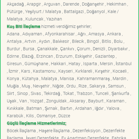
Akçadağ , Arapgir , Arguvan , Darende , Doğanşehir , Hekimhan ,
Pütürge , Yeşilyurt / Malatya , Battalgazi , Doğanyol , Kale /
Malatya , Kuluncak , Yazıhan
Kuş Biti İlaçlama
hizmeti verdiğimiz şehirler;
Adana , Adıyaman , Afyonkarahisar , Ağrı , Amasya , Ankara ,
Antalya , Artvin , Aydın , Balıkesir , Bilecik , Bingöl , Bitlis , Bolu ,
Burdur , Bursa , Çanakkale , Çankırı , Çorum , Denizli , Diyarbakır ,
Edirne , Elazığ , Erzincan , Erzurum , Eskişehir , Gaziantep ,
Giresun , Gümüşhane , Hakkari , Hatay , Isparta , Mersin , İstanbul
, İzmir , Kars , Kastamonu , Kayseri , Kırklareli , Kırşehir , Kocaeli ,
Konya , Kütahya , Malatya , Manisa , Kahramanmaraş , Mardin ,
Muğla , Muş , Nevşehir , Niğde , Ordu , Rize , Sakarya , Samsun ,
Siirt , Sinop , Sivas , Tekirdağ , Tokat , Trabzon , Tunceli , Şanlıurfa ,
Uşak , Van , Yozgat , Zonguldak , Aksaray , Bayburt , Karaman ,
Kırıkkale , Batman , Şırnak , Bartın , Ardahan , Iğdır , Yalova ,
Karabük , Kilis , Osmaniye , Düzce
Güçlü İlaçlama Hizmetlerimiz;
Böcek İlaçlama , Haşere İlaçlama , Dezenfeksiyon , Dezenfekte
İlaçlama , İşyeri Dezenfekte , Ev Apartman Dezenfekte , Fabrika